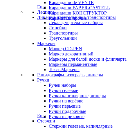
Карандаши de VENTE
Еще
Карандаши FABER-CASTELL
Ластики
Карандаши КОНСТРУКТОР
Линейки, треугольники, транспортиры
Карандаши прочие
Лекала, чертежные наборы
Линейки
Транспортиры
Треугольники
Маркеры
Маркер CD-PEN
Маркер декоративный
Маркеры для белой доски и флипчарта
Маркеры перманентные
Текст-Маркеры
Рапидографы, изографы, линеры
Ручки
Ручек наборы
Ручки гелевые
Ручки капиллярные, линеры
Ручки на верёвке
Ручки перьевые
Ручки подарочные
Еще
Ручки шариковые
Стержни
Стержни гелевые, капиллярные