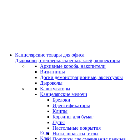
Канцелярские товары для офиса
Дыроколы, степлеры, скрепки, клей, корректоры
Архивные короба, накопители
Визитницы
Доски демонстрационные, аксессуары
Дыроколы
Калькуляторы
Канцелярские мелочи
Брелоки
Идентификаторы
Клипы
Корзины для бумаг
Лупы
Настольные покрытия
Еще
Нити, шпагаты, иглы
Клей
Подушки для смачивания пальцев