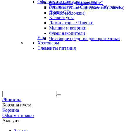
Офисная техника, аксессуары
Обложки "Удостоверение"
Брошураторы / Спирали / Обложки
Обложки на автодокументы (кожзам)
Диски CD
Прочее (обложки)
Клавиатуры
Ламинаторы / Пленки
Мышки и коврики
Флэш накопители
Еще
Чистящие средства для оргтехники
Хозтовары
Элементы питания
0
Корзина
Корзина пуста
Корзина
Оформить заказ
Аккаунт
Заказы