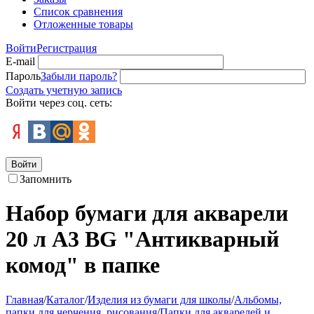
Список сравнения
Отложенные товары
Войти
Регистрация
E-mail
Пароль
Забыли пароль?
Создать учетную запись
Войти через соц. сеть:
Войти
Запомнить
Набор бумаги для акварели
20 л А3 BG "Антикварный
комод" в папке
Главная
/
Каталог
/
Изделия из бумаги для школы
/
Альбомы,
папки для черчения, рисования
/
Папки для акварелей и