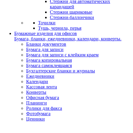
Стержни для автоматических
карандашей
Стержни шариковые
Стержни-баллончики
Точилки
Тушь, чернила, перья
Бумажные изделия для офисов
Бумага, бланки, ежедневники, календари, конверты.
Бланки документов
Бумага для записи
Бумага для записи с клейким краем
Бумага копировальная
Бумага самоклеящаяся
Бухгалтерские бланки и журналы
Ежедневники
Календари
Кассовая лента
Конверты
Офисная бумага
Планинги
Ролики для факса
Фотобумага
Ценники