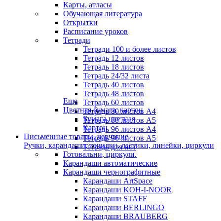
Карты, атласы
Обучающая литература
Открытки
Расписание уроков
Тетради
Тетради 100 и более листов
Тетрадь 12 листов
Тетрадь 18 листов
Тетрадь 24/32 листа
Тетрадь 40 листов
Тетрадь 48 листов
Еще
Тетрадь 60 листов
Цветная бумага, картон
Тетрадь 80 листов А4
Бумага цветная
Тетрадь 80 листов А5
Картон
Тетрадь 96 листов А4
Письменные товары, черчение
Тетрадь 96 листов А5
Ручки, карандаши, точилки, ластики, линейки, циркули
Тетрадь для нот
Готовальни, циркули.
Карандаши автоматические
Карандаши чернографитные
Карандаши ArtSpace
Карандаши KOH-I-NOOR
Карандаши STAFF
Карандаши BERLINGO
Карандаши BRAUBERG