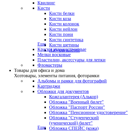
Квилинг
Кисти
Кисти белки
Кисти коза
Кисти колонок
Кисти нейлон
Кисти пони
Кисти синтетика
Еще
Кисти щетины
Краски художественные
Наборы кистей
Мелки восковые
Пластилин, аксессуары для лепки
Фломастеры
Товары для офиса и дома
Хозтовары, элементы питания, фоторамки
Альбомы и рамки для фотографий
Картриджи
Обложки для документов
Кожгалантерея (Алькор)
Обложка "Военный билет"
Обложка "Паспорт России"
Обложка "Пенсионное удостоверение"
Обложка "Студенческий
(ученический) билет"
Еще
Обложка СПЕЙС (кожа)