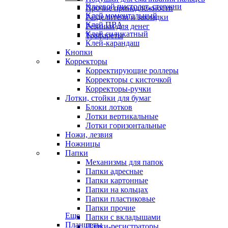
Клеевой пистолет, стержни
Прочие принадлежности
Клей моментальный
Разделители и закладки
Клей ПВА
Резинки для денег
Клей силикатный
Трафареты
Клей-карандаш
Кнопки
Корректоры
Корректирующие роллеры
Корректоры с кисточкой
Корректоры-ручки
Лотки, стойки для бумаг
Блоки лотков
Лотки вертикальные
Лотки горизонтальные
Ножи, лезвия
Ножницы
Папки
Механизмы для папок
Папки адресные
Папки картонные
Папки на кольцах
Папки пластиковые
Папки прочие
Еще
Папки с вкладышами
Планшеты
Папки-регистраторы