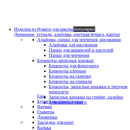
Изделия из бумаги для школы
популярно
Дневники, тетради, альбомы, цветная бумага, картон
Альбомы, папки для черчения, рисования
Альбомы для рисования
Папки для акварелей и пастелей
Папки для черчения
Блокноты,записные книжки
Блокноты для флипчарта
Блокноты клееные
Блокноты на скрепке
Блокноты на спирали
Блокноты, записные книжки в твердом
переплете
Еще
Записные книжки на гребне, склейке
Бумага миллиметровая
Телефонные книги
Ватман
Грамоты
Дневники
Закладки для книг
Калька