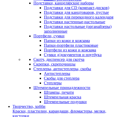
Подставки, канцелярские наборы
Подставки для CD (компакт-дисков)
Подставки для канцтоваров, пустые
Подставки для перекидного календаря
Подставки настенные,настольные
Подставки настольные (органайзеры)
заполненные
Портфели, сумки
Папки из кожи и кожзама
Папки-портфели пластиковые
Портфели из кожи и кожзама
Сумки д/документов и ноутбука
Скотч, диспенсер для скотча
Скрепки, скрепочницы
Степлеры, антистеплеры, скобы
Антистеплеры
Скобы для степлера
Степлеры
Штемпельные принадлежности
Штампы, печати
Штемпельная краска
Штемпельные подушки
Творчество, хобби
Краски, пластилин, карандаши, фломастеры, мелки,
кисточки