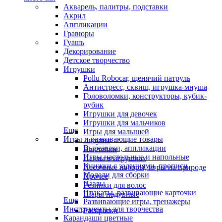
Акварель, палитры, подставки
Акрил
Аппликации
Гравюры
Гуашь
Декорирование
Детское творчество
Игрушки
Pollu Robocar, щенячий патруль
Антистресс, сквиш, игрушка-мнуша
Головоломки, конструкторы, кубик-
рубик
Игрушки для девочек
Игрушки для мальчиков
Еще
Игры для малышей
Игры и развивающие товары
Лизуны
Вырезалки, аппликации
Наклейки
Игры настольные и напольные
Пазлы в игрушках
Книжки с заданиями, прописи
Песочные наборы, игры на природе
Модели для сборки
Прочее
Пазлы
Резинки для волос
Плакаты, развивающие карточки
Шары надувные
Еще
Развивающие игры, тренажеры
Инструменты для творчества
Раскраски
Карандаши цветные