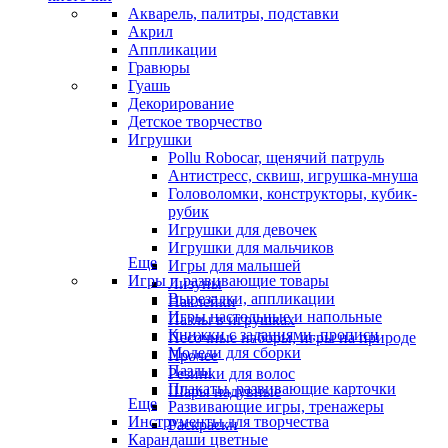
Акварель, палитры, подставки
Акрил
Аппликации
Гравюры
Гуашь
Декорирование
Детское творчество
Игрушки
Pollu Robocar, щенячий патруль
Антистресс, сквиш, игрушка-мнуша
Головоломки, конструкторы, кубик-
рубик
Игрушки для девочек
Игрушки для мальчиков
Еще
Игры для малышей
Игры и развивающие товары
Лизуны
Вырезалки, аппликации
Наклейки
Игры настольные и напольные
Пазлы в игрушках
Книжки с заданиями, прописи
Песочные наборы, игры на природе
Модели для сборки
Прочее
Пазлы
Резинки для волос
Плакаты, развивающие карточки
Шары надувные
Еще
Развивающие игры, тренажеры
Инструменты для творчества
Раскраски
Карандаши цветные