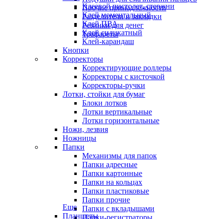
Клеевой пистолет, стержни
Прочие принадлежности
Клей моментальный
Разделители и закладки
Клей ПВА
Резинки для денег
Клей силикатный
Трафареты
Клей-карандаш
Кнопки
Корректоры
Корректирующие роллеры
Корректоры с кисточкой
Корректоры-ручки
Лотки, стойки для бумаг
Блоки лотков
Лотки вертикальные
Лотки горизонтальные
Ножи, лезвия
Ножницы
Папки
Механизмы для папок
Папки адресные
Папки картонные
Папки на кольцах
Папки пластиковые
Папки прочие
Еще
Папки с вкладышами
Планшеты
Папки-регистраторы