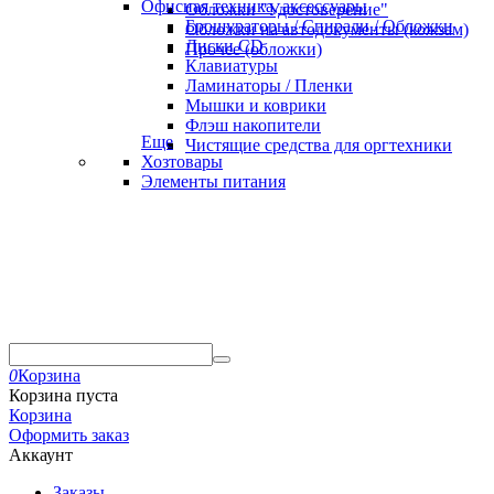
Офисная техника, аксессуары
Обложки "Удостоверение"
Брошураторы / Спирали / Обложки
Обложки на автодокументы (кожзам)
Диски CD
Прочее (обложки)
Клавиатуры
Ламинаторы / Пленки
Мышки и коврики
Флэш накопители
Еще
Чистящие средства для оргтехники
Хозтовары
Элементы питания
0
Корзина
Корзина пуста
Корзина
Оформить заказ
Аккаунт
Заказы