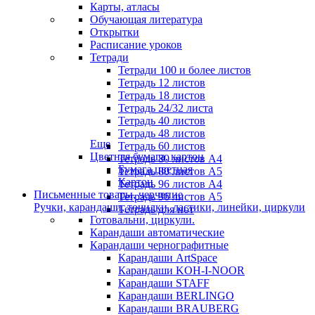
Карты, атласы
Обучающая литература
Открытки
Расписание уроков
Тетради
Тетради 100 и более листов
Тетрадь 12 листов
Тетрадь 18 листов
Тетрадь 24/32 листа
Тетрадь 40 листов
Тетрадь 48 листов
Еще
Тетрадь 60 листов
Цветная бумага, картон
Тетрадь 80 листов А4
Бумага цветная
Тетрадь 80 листов А5
Картон
Тетрадь 96 листов А4
Письменные товары, черчение
Тетрадь 96 листов А5
Ручки, карандаши, точилки, ластики, линейки, циркули
Тетрадь для нот
Готовальни, циркули.
Карандаши автоматические
Карандаши чернографитные
Карандаши ArtSpace
Карандаши KOH-I-NOOR
Карандаши STAFF
Карандаши BERLINGO
Карандаши BRAUBERG