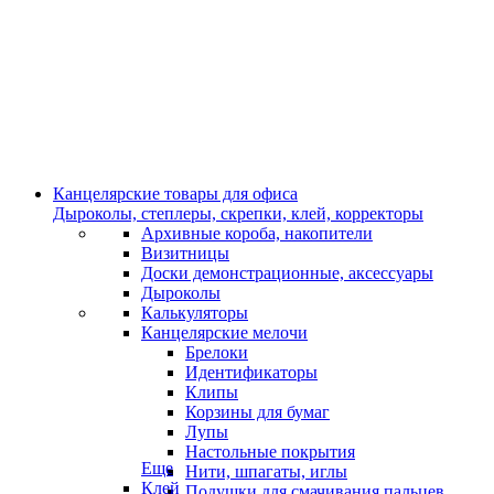
Канцелярские товары для офиса
Дыроколы, степлеры, скрепки, клей, корректоры
Архивные короба, накопители
Визитницы
Доски демонстрационные, аксессуары
Дыроколы
Калькуляторы
Канцелярские мелочи
Брелоки
Идентификаторы
Клипы
Корзины для бумаг
Лупы
Настольные покрытия
Еще
Нити, шпагаты, иглы
Клей
Подушки для смачивания пальцев