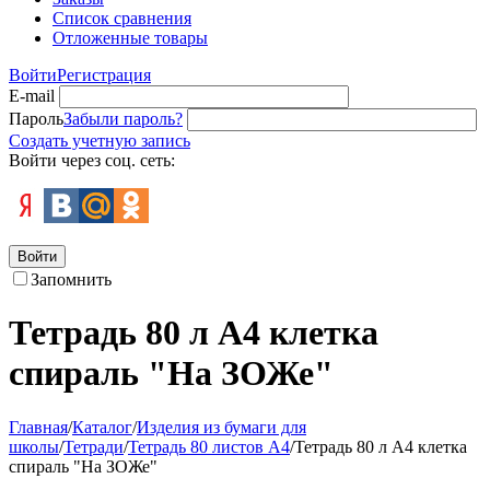
Список сравнения
Отложенные товары
Войти
Регистрация
E-mail
Пароль
Забыли пароль?
Создать учетную запись
Войти через соц. сеть:
Войти
Запомнить
Тетрадь 80 л А4 клетка
спираль "На ЗОЖе"
Главная
/
Каталог
/
Изделия из бумаги для
школы
/
Тетради
/
Тетрадь 80 листов А4
/
Тетрадь 80 л А4 клетка
спираль "На ЗОЖе"