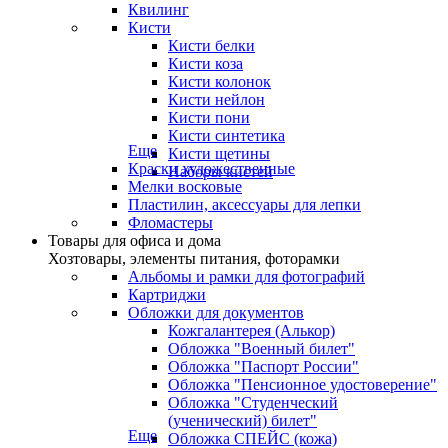
Квилинг
Кисти
Кисти белки
Кисти коза
Кисти колонок
Кисти нейлон
Кисти пони
Кисти синтетика
Еще
Кисти щетины
Краски художественные
Наборы кистей
Мелки восковые
Пластилин, аксессуары для лепки
Фломастеры
Товары для офиса и дома
Хозтовары, элементы питания, фоторамки
Альбомы и рамки для фотографий
Картриджи
Обложки для документов
Кожгалантерея (Алькор)
Обложка "Военный билет"
Обложка "Паспорт России"
Обложка "Пенсионное удостоверение"
Обложка "Студенческий
(ученический) билет"
Еще
Обложка СПЕЙС (кожа)