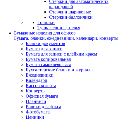
Стержни для автоматических
карандашей
Стержни шариковые
Стержни-баллончики
Точилки
Тушь, чернила, перья
Бумажные изделия для офисов
Бумага, бланки, ежедневники, календари, конверты.
Бланки документов
Бумага для записи
Бумага для записи с клейким краем
Бумага копировальная
Бумага самоклеящаяся
Бухгалтерские бланки и журналы
Ежедневники
Календари
Кассовая лента
Конверты
Офисная бумага
Планинги
Ролики для факса
Фотобумага
Ценники