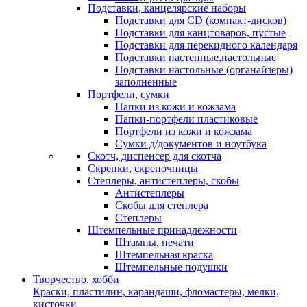
Подставки, канцелярские наборы
Подставки для CD (компакт-дисков)
Подставки для канцтоваров, пустые
Подставки для перекидного календаря
Подставки настенные,настольные
Подставки настольные (органайзеры)
заполненные
Портфели, сумки
Папки из кожи и кожзама
Папки-портфели пластиковые
Портфели из кожи и кожзама
Сумки д/документов и ноутбука
Скотч, диспенсер для скотча
Скрепки, скрепочницы
Степлеры, антистеплеры, скобы
Антистеплеры
Скобы для степлера
Степлеры
Штемпельные принадлежности
Штампы, печати
Штемпельная краска
Штемпельные подушки
Творчество, хобби
Краски, пластилин, карандаши, фломастеры, мелки,
кисточки