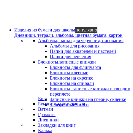
Изделия из бумаги для школы
популярно
Дневники, тетради, альбомы, цветная бумага, картон
Альбомы, папки для черчения, рисования
Альбомы для рисования
Папки для акварелей и пастелей
Папки для черчения
Блокноты,записные книжки
Блокноты для флипчарта
Блокноты клееные
Блокноты на скрепке
Блокноты на спирали
Блокноты, записные книжки в твердом
переплете
Еще
Записные книжки на гребне, склейке
Бумага миллиметровая
Телефонные книги
Ватман
Грамоты
Дневники
Закладки для книг
Калька