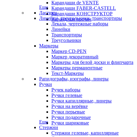
Карандаши de VENTE
Еще
Карандаши FABER-CASTELL
Ластики
Карандаши КОНСТРУКТОР
Линейки, треугольники, транспортиры
Карандаши прочие
Лекала, чертежные наборы
Линейки
Транспортиры
Треугольники
Маркеры
Маркер CD-PEN
Маркер декоративный
Маркеры для белой доски и флипчарта
Маркеры перманентные
Текст-Маркеры
Рапидографы, изографы, линеры
Ручки
Ручек наборы
Ручки гелевые
Ручки капиллярные, линеры
Ручки на верёвке
Ручки перьевые
Ручки подарочные
Еще
Ручки шариковые
Стержни
Стержни гелевые, капиллярные