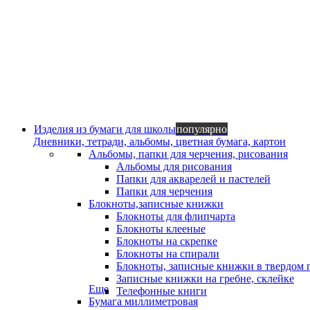
Изделия из бумаги для школы
популярно
Дневники, тетради, альбомы, цветная бумага, картон
Альбомы, папки для черчения, рисования
Альбомы для рисования
Папки для акварелей и пастелей
Папки для черчения
Блокноты,записные книжки
Блокноты для флипчарта
Блокноты клееные
Блокноты на скрепке
Блокноты на спирали
Блокноты, записные книжки в твердом 
Записные книжки на гребне, склейке
Еще
Телефонные книги
Бумага миллиметровая