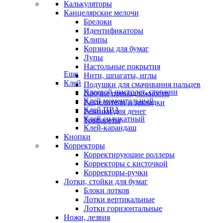
Калькуляторы
Канцелярские мелочи
Брелоки
Идентификаторы
Клипы
Корзины для бумаг
Лупы
Настольные покрытия
Еще
Нити, шпагаты, иглы
Клей
Подушки для смачивания пальцев
Клеевой пистолет, стержни
Прочие принадлежности
Клей моментальный
Разделители и закладки
Клей ПВА
Резинки для денег
Клей силикатный
Трафареты
Клей-карандаш
Кнопки
Корректоры
Корректирующие роллеры
Корректоры с кисточкой
Корректоры-ручки
Лотки, стойки для бумаг
Блоки лотков
Лотки вертикальные
Лотки горизонтальные
Ножи, лезвия