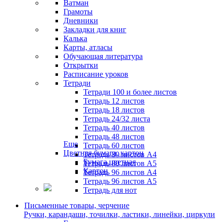
Ватман
Грамоты
Дневники
Закладки для книг
Калька
Карты, атласы
Обучающая литература
Открытки
Расписание уроков
Тетради
Тетради 100 и более листов
Тетрадь 12 листов
Тетрадь 18 листов
Тетрадь 24/32 листа
Тетрадь 40 листов
Тетрадь 48 листов
Еще
Тетрадь 60 листов
Цветная бумага, картон
Тетрадь 80 листов А4
Бумага цветная
Тетрадь 80 листов А5
Картон
Тетрадь 96 листов А4
Тетрадь 96 листов А5
Тетрадь для нот
Письменные товары, черчение
Ручки, карандаши, точилки, ластики, линейки, циркули