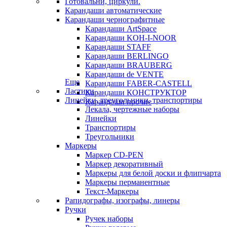
Готовальни, циркули.
Карандаши автоматические
Карандаши чернографитные
Карандаши ArtSpace
Карандаши KOH-I-NOOR
Карандаши STAFF
Карандаши BERLINGO
Карандаши BRAUBERG
Карандаши de VENTE
Еще
Карандаши FABER-CASTELL
Ластики
Карандаши КОНСТРУКТОР
Линейки, треугольники, транспортиры
Карандаши прочие
Лекала, чертежные наборы
Линейки
Транспортиры
Треугольники
Маркеры
Маркер CD-PEN
Маркер декоративный
Маркеры для белой доски и флипчарта
Маркеры перманентные
Текст-Маркеры
Рапидографы, изографы, линеры
Ручки
Ручек наборы