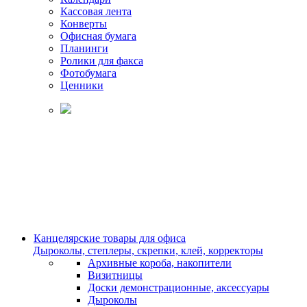
Кассовая лента
Конверты
Офисная бумага
Планинги
Ролики для факса
Фотобумага
Ценники
Канцелярские товары для офиса
Дыроколы, степлеры, скрепки, клей, корректоры
Архивные короба, накопители
Визитницы
Доски демонстрационные, аксессуары
Дыроколы