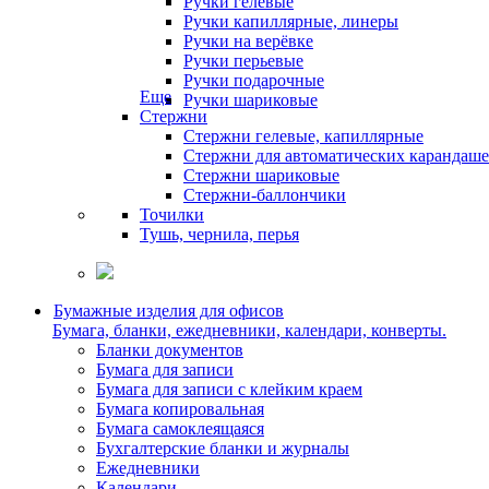
Ручки гелевые
Ручки капиллярные, линеры
Ручки на верёвке
Ручки перьевые
Ручки подарочные
Еще
Ручки шариковые
Стержни
Стержни гелевые, капиллярные
Стержни для автоматических карандаш
Стержни шариковые
Стержни-баллончики
Точилки
Тушь, чернила, перья
Бумажные изделия для офисов
Бумага, бланки, ежедневники, календари, конверты.
Бланки документов
Бумага для записи
Бумага для записи с клейким краем
Бумага копировальная
Бумага самоклеящаяся
Бухгалтерские бланки и журналы
Ежедневники
Календари