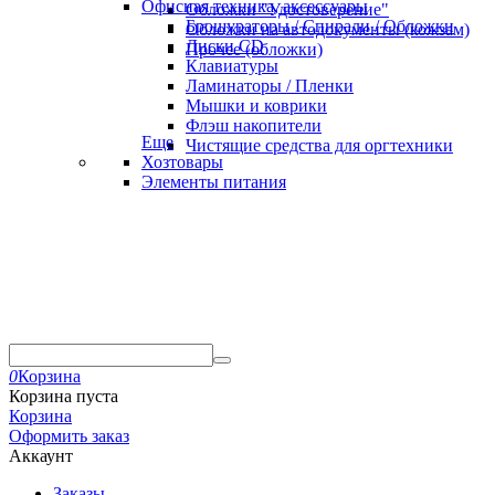
Офисная техника, аксессуары
Обложки "Удостоверение"
Брошураторы / Спирали / Обложки
Обложки на автодокументы (кожзам)
Диски CD
Прочее (обложки)
Клавиатуры
Ламинаторы / Пленки
Мышки и коврики
Флэш накопители
Еще
Чистящие средства для оргтехники
Хозтовары
Элементы питания
0
Корзина
Корзина пуста
Корзина
Оформить заказ
Аккаунт
Заказы