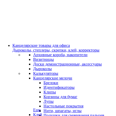
Канцелярские товары для офиса
Дыроколы, степлеры, скрепки, клей, корректоры
Архивные короба, накопители
Визитницы
Доски демонстрационные, аксессуары
Дыроколы
Калькуляторы
Канцелярские мелочи
Брелоки
Идентификаторы
Клипы
Корзины для бумаг
Лупы
Настольные покрытия
Еще
Нити, шпагаты, иглы
Клей
Подушки для смачивания пальцев