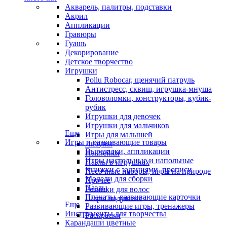
Акварель, палитры, подставки
Акрил
Аппликации
Гравюры
Гуашь
Декорирование
Детское творчество
Игрушки
Pollu Robocar, щенячий патруль
Антистресс, сквиш, игрушка-мнуша
Головоломки, конструкторы, кубик-
рубик
Игрушки для девочек
Игрушки для мальчиков
Еще
Игры для малышей
Игры и развивающие товары
Лизуны
Вырезалки, аппликации
Наклейки
Игры настольные и напольные
Пазлы в игрушках
Книжки с заданиями, прописи
Песочные наборы, игры на природе
Модели для сборки
Прочее
Пазлы
Резинки для волос
Плакаты, развивающие карточки
Шары надувные
Еще
Развивающие игры, тренажеры
Инструменты для творчества
Раскраски
Карандаши цветные