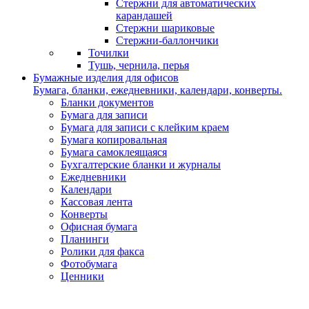
Стержни для автоматических
карандашей
Стержни шариковые
Стержни-баллончики
Точилки
Тушь, чернила, перья
Бумажные изделия для офисов
Бумага, бланки, ежедневники, календари, конверты.
Бланки документов
Бумага для записи
Бумага для записи с клейким краем
Бумага копировальная
Бумага самоклеящаяся
Бухгалтерские бланки и журналы
Ежедневники
Календари
Кассовая лента
Конверты
Офисная бумага
Планинги
Ролики для факса
Фотобумага
Ценники