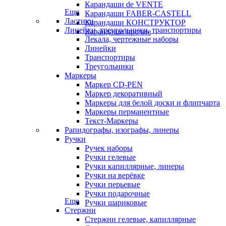
Карандаши de VENTE
Еще
Карандаши FABER-CASTELL
Ластики
Карандаши КОНСТРУКТОР
Линейки, треугольники, транспортиры
Карандаши прочие
Лекала, чертежные наборы
Линейки
Транспортиры
Треугольники
Маркеры
Маркер CD-PEN
Маркер декоративный
Маркеры для белой доски и флипчарта
Маркеры перманентные
Текст-Маркеры
Рапидографы, изографы, линеры
Ручки
Ручек наборы
Ручки гелевые
Ручки капиллярные, линеры
Ручки на верёвке
Ручки перьевые
Ручки подарочные
Еще
Ручки шариковые
Стержни
Стержни гелевые, капиллярные