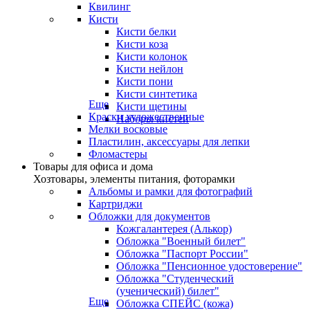
Квилинг
Кисти
Кисти белки
Кисти коза
Кисти колонок
Кисти нейлон
Кисти пони
Кисти синтетика
Еще
Кисти щетины
Краски художественные
Наборы кистей
Мелки восковые
Пластилин, аксессуары для лепки
Фломастеры
Товары для офиса и дома
Хозтовары, элементы питания, фоторамки
Альбомы и рамки для фотографий
Картриджи
Обложки для документов
Кожгалантерея (Алькор)
Обложка "Военный билет"
Обложка "Паспорт России"
Обложка "Пенсионное удостоверение"
Обложка "Студенческий
(ученический) билет"
Еще
Обложка СПЕЙС (кожа)