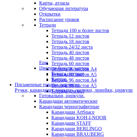
Карты, атласы
Обучающая литература
Открытки
Расписание уроков
Тетради
Тетради 100 и более листов
Тетрадь 12 листов
Тетрадь 18 листов
Тетрадь 24/32 листа
Тетрадь 40 листов
Тетрадь 48 листов
Еще
Тетрадь 60 листов
Цветная бумага, картон
Тетрадь 80 листов А4
Бумага цветная
Тетрадь 80 листов А5
Картон
Тетрадь 96 листов А4
Письменные товары, черчение
Тетрадь 96 листов А5
Ручки, карандаши, точилки, ластики, линейки, циркули
Тетрадь для нот
Готовальни, циркули.
Карандаши автоматические
Карандаши чернографитные
Карандаши ArtSpace
Карандаши KOH-I-NOOR
Карандаши STAFF
Карандаши BERLINGO
Карандаши BRAUBERG