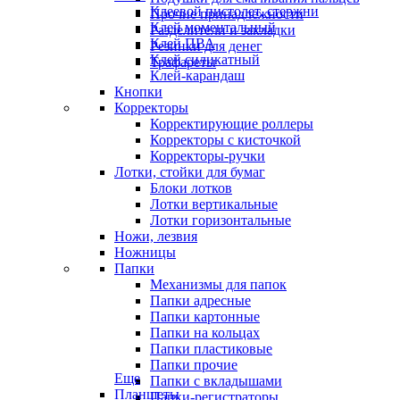
Клеевой пистолет, стержни
Прочие принадлежности
Клей моментальный
Разделители и закладки
Клей ПВА
Резинки для денег
Клей силикатный
Трафареты
Клей-карандаш
Кнопки
Корректоры
Корректирующие роллеры
Корректоры с кисточкой
Корректоры-ручки
Лотки, стойки для бумаг
Блоки лотков
Лотки вертикальные
Лотки горизонтальные
Ножи, лезвия
Ножницы
Папки
Механизмы для папок
Папки адресные
Папки картонные
Папки на кольцах
Папки пластиковые
Папки прочие
Еще
Папки с вкладышами
Планшеты
Папки-регистраторы