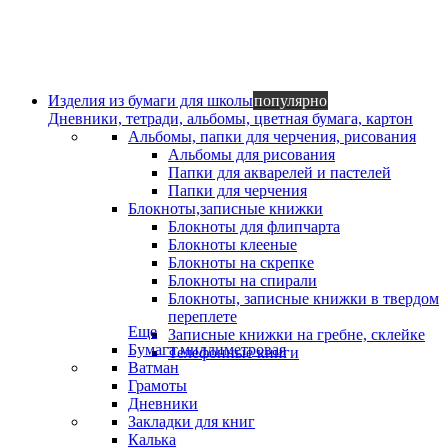
Изделия из бумаги для школы
популярно
Дневники, тетради, альбомы, цветная бумага, картон
Альбомы, папки для черчения, рисования
Альбомы для рисования
Папки для акварелей и пастелей
Папки для черчения
Блокноты,записные книжки
Блокноты для флипчарта
Блокноты клееные
Блокноты на скрепке
Блокноты на спирали
Блокноты, записные книжки в твердом
переплете
Еще
Записные книжки на гребне, склейке
Бумага миллиметровая
Телефонные книги
Ватман
Грамоты
Дневники
Закладки для книг
Калька