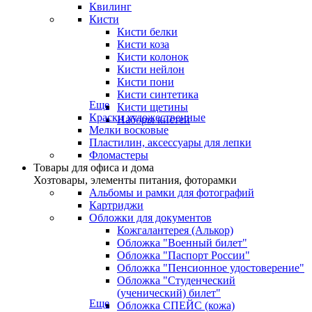
Квилинг
Кисти
Кисти белки
Кисти коза
Кисти колонок
Кисти нейлон
Кисти пони
Кисти синтетика
Еще
Кисти щетины
Краски художественные
Наборы кистей
Мелки восковые
Пластилин, аксессуары для лепки
Фломастеры
Товары для офиса и дома
Хозтовары, элементы питания, фоторамки
Альбомы и рамки для фотографий
Картриджи
Обложки для документов
Кожгалантерея (Алькор)
Обложка "Военный билет"
Обложка "Паспорт России"
Обложка "Пенсионное удостоверение"
Обложка "Студенческий
(ученический) билет"
Еще
Обложка СПЕЙС (кожа)