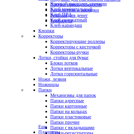
Клеевой пистолет, стержни
Прочие принадлежности
Клей моментальный
Разделители и закладки
Клей ПВА
Резинки для денег
Клей силикатный
Трафареты
Клей-карандаш
Кнопки
Корректоры
Корректирующие роллеры
Корректоры с кисточкой
Корректоры-ручки
Лотки, стойки для бумаг
Блоки лотков
Лотки вертикальные
Лотки горизонтальные
Ножи, лезвия
Ножницы
Папки
Механизмы для папок
Папки адресные
Папки картонные
Папки на кольцах
Папки пластиковые
Папки прочие
Еще
Папки с вкладышами
Планшеты
Папки-регистраторы