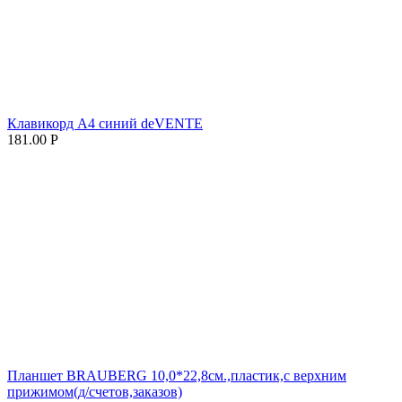
Клавикорд А4 синий deVENTE
181.00
Р
Планшет BRAUBERG 10,0*22,8см.,пластик,с верхним
прижимом(д/счетов,заказов)