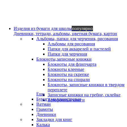
Изделия из бумаги для школы
популярно
Дневники, тетради, альбомы, цветная бумага, картон
Альбомы, папки для черчения, рисования
Альбомы для рисования
Папки для акварелей и пастелей
Папки для черчения
Блокноты,записные книжки
Блокноты для флипчарта
Блокноты клееные
Блокноты на скрепке
Блокноты на спирали
Блокноты, записные книжки в твердом
переплете
Еще
Записные книжки на гребне, склейке
Бумага миллиметровая
Телефонные книги
Ватман
Грамоты
Дневники
Закладки для книг
Калька