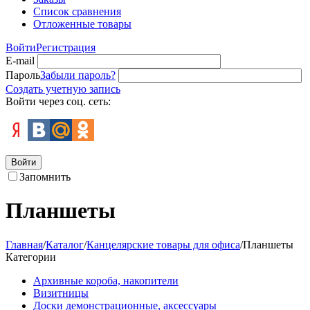
Список сравнения
Отложенные товары
Войти
Регистрация
E-mail
Пароль
Забыли пароль?
Создать учетную запись
Войти через соц. сеть:
Войти
Запомнить
Планшеты
Главная
/
Каталог
/
Канцелярские товары для офиса
/
Планшеты
Категории
Архивные короба, накопители
Визитницы
Доски демонстрационные, аксессуары