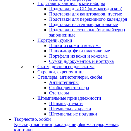
Подставки, канцелярские наборы
Подставки для CD (компакт-дисков)
Подставки для канцтоваров, пустые
Подставки для перекидного календаря
Подставки настенные,настольные
Подставки настольные (органайзеры)
заполненные
Портфели, сумки
Папки из кожи и кожзама
Папки-портфели пластиковые
Портфели из кожи и кожзама
Сумки д/документов и ноутбука
Скотч, диспенсер для скотча
Скрепки, скрепочницы
Степлеры, антистеплеры, скобы
Антистеплеры
Скобы для степлера
Степлеры
Штемпельные принадлежности
Штампы, печати
Штемпельная краска
Штемпельные подушки
Творчество, хобби
Краски, пластилин, карандаши, фломастеры, мелки,
кисточки