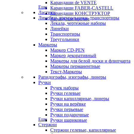
Карандаши de VENTE
Еще
Карандаши FABER-CASTELL
Ластики
Карандаши КОНСТРУКТОР
Линейки, треугольники, транспортиры
Карандаши прочие
Лекала, чертежные наборы
Линейки
Транспортиры
Треугольники
Маркеры
Маркер CD-PEN
Маркер декоративный
Маркеры для белой доски и флипчарта
Маркеры перманентные
Текст-Маркеры
Рапидографы, изографы, линеры
Ручки
Ручек наборы
Ручки гелевые
Ручки капиллярные, линеры
Ручки на верёвке
Ручки перьевые
Ручки подарочные
Еще
Ручки шариковые
Стержни
Стержни гелевые, капиллярные