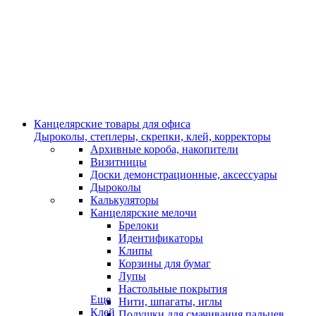
Канцелярские товары для офиса
Дыроколы, степлеры, скрепки, клей, корректоры
Архивные короба, накопители
Визитницы
Доски демонстрационные, аксессуары
Дыроколы
Калькуляторы
Канцелярские мелочи
Брелоки
Идентификаторы
Клипы
Корзины для бумаг
Лупы
Настольные покрытия
Еще
Нити, шпагаты, иглы
Клей
Подушки для смачивания пальцев