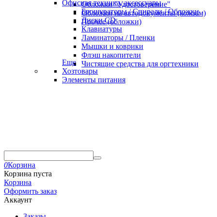
Офисная техника, аксессуары
Обложки "Удостоверение"
Брошураторы / Спирали / Обложки
Обложки на автодокументы (кожзам)
Диски CD
Прочее (обложки)
Клавиатуры
Ламинаторы / Пленки
Мышки и коврики
Флэш накопители
Еще
Чистящие средства для оргтехники
Хозтовары
Элементы питания
0
Корзина
Корзина пуста
Корзина
Оформить заказ
Аккаунт
Заказы