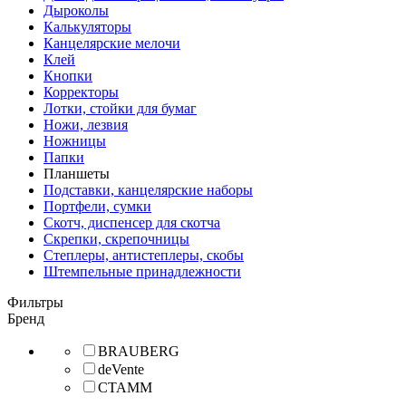
Дыроколы
Калькуляторы
Канцелярские мелочи
Клей
Кнопки
Корректоры
Лотки, стойки для бумаг
Ножи, лезвия
Ножницы
Папки
Планшеты
Подставки, канцелярские наборы
Портфели, сумки
Скотч, диспенсер для скотча
Скрепки, скрепочницы
Степлеры, антистеплеры, скобы
Штемпельные принадлежности
Фильтры
Бренд
BRAUBERG
deVente
СТАММ