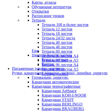
Карты, атласы
Обучающая литература
Открытки
Расписание уроков
Тетради
Тетради 100 и более листов
Тетрадь 12 листов
Тетрадь 18 листов
Тетрадь 24/32 листа
Тетрадь 40 листов
Тетрадь 48 листов
Еще
Тетрадь 60 листов
Цветная бумага, картон
Тетрадь 80 листов А4
Бумага цветная
Тетрадь 80 листов А5
Картон
Тетрадь 96 листов А4
Письменные товары, черчение
Тетрадь 96 листов А5
Ручки, карандаши, точилки, ластики, линейки, циркули
Тетрадь для нот
Готовальни, циркули.
Карандаши автоматические
Карандаши чернографитные
Карандаши ArtSpace
Карандаши KOH-I-NOOR
Карандаши STAFF
Карандаши BERLINGO
Карандаши BRAUBERG