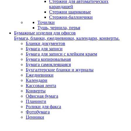
Стержни для автоматических
карандашей
Стержни шариковые
Стержни-баллончики
Точилки
Тушь, чернила, перья
Бумажные изделия для офисов
Бумага, бланки, ежедневники, календари, конверты.
Бланки документов
Бумага для записи
Бумага для записи с клейким краем
Бумага копировальная
Бумага самоклеящаяся
Бухгалтерские бланки и журналы
Ежедневники
Календари
Кассовая лента
Конверты
Офисная бумага
Планинги
Ролики для факса
Фотобумага
Ценники