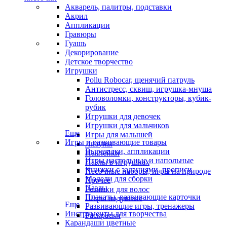
Акварель, палитры, подставки
Акрил
Аппликации
Гравюры
Гуашь
Декорирование
Детское творчество
Игрушки
Pollu Robocar, щенячий патруль
Антистресс, сквиш, игрушка-мнуша
Головоломки, конструкторы, кубик-
рубик
Игрушки для девочек
Игрушки для мальчиков
Еще
Игры для малышей
Игры и развивающие товары
Лизуны
Вырезалки, аппликации
Наклейки
Игры настольные и напольные
Пазлы в игрушках
Книжки с заданиями, прописи
Песочные наборы, игры на природе
Модели для сборки
Прочее
Пазлы
Резинки для волос
Плакаты, развивающие карточки
Шары надувные
Еще
Развивающие игры, тренажеры
Инструменты для творчества
Раскраски
Карандаши цветные