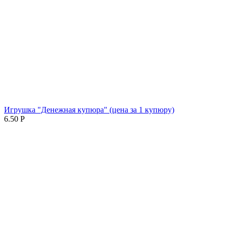
Игрушка "Денежная купюра" (цена за 1 купюру)
6.50
Р