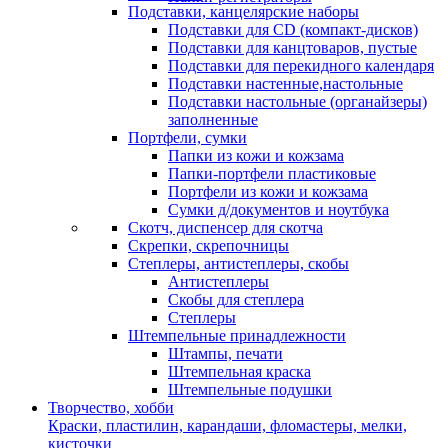
Подставки, канцелярские наборы
Подставки для CD (компакт-дисков)
Подставки для канцтоваров, пустые
Подставки для перекидного календаря
Подставки настенные,настольные
Подставки настольные (органайзеры)
заполненные
Портфели, сумки
Папки из кожи и кожзама
Папки-портфели пластиковые
Портфели из кожи и кожзама
Сумки д/документов и ноутбука
Скотч, диспенсер для скотча
Скрепки, скрепочницы
Степлеры, антистеплеры, скобы
Антистеплеры
Скобы для степлера
Степлеры
Штемпельные принадлежности
Штампы, печати
Штемпельная краска
Штемпельные подушки
Творчество, хобби
Краски, пластилин, карандаши, фломастеры, мелки,
кисточки