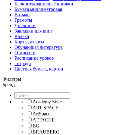
Блокноты,записные книжки
Бумага миллиметровая
Ватман
Грамоты
Дневники
Закладки для книг
Калька
Карты, атласы
Обучающая литература
Открытки
Расписание уроков
Тетради
Цветная бумага, картон
Фильтры
Бренд
Academy Style
ART SPACE
ArtSpace
ATTACHE
BG
BRAUBERG