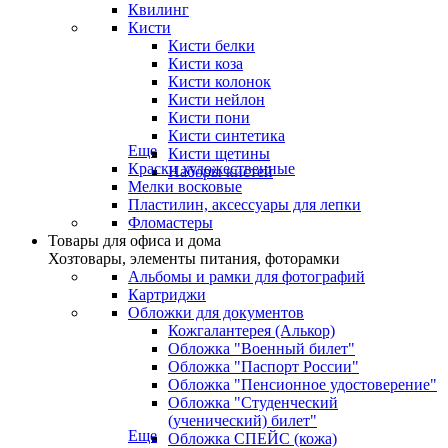
Квилинг
Кисти
Кисти белки
Кисти коза
Кисти колонок
Кисти нейлон
Кисти пони
Кисти синтетика
Еще
Кисти щетины
Краски художественные
Наборы кистей
Мелки восковые
Пластилин, аксессуары для лепки
Фломастеры
Товары для офиса и дома
Хозтовары, элементы питания, фоторамки
Альбомы и рамки для фотографий
Картриджи
Обложки для документов
Кожгалантерея (Алькор)
Обложка "Военный билет"
Обложка "Паспорт России"
Обложка "Пенсионное удостоверение"
Обложка "Студенческий
(ученический) билет"
Еще
Обложка СПЕЙС (кожа)