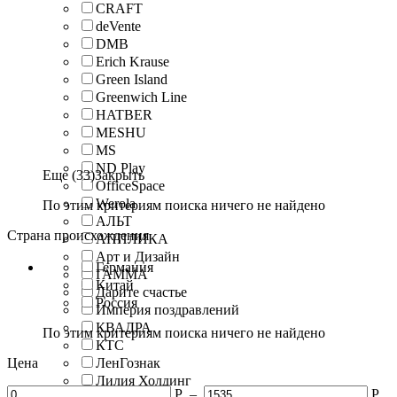
CRAFT
deVente
DMB
Erich Krause
Green Island
Greenwich Line
HATBER
MESHU
MS
ND Play
Еще (33)
Закрыть
OfficeSpace
Werola
По этим критериям поиска ничего не найдено
АЛЬТ
Страна происхождения
АППЛИКА
Арт и Дизайн
Германия
ГАММА
Китай
Дарите счастье
Россия
Империя поздравлений
КВАДРА
По этим критериям поиска ничего не найдено
КТС
Цена
ЛенГознак
Лилия Холдинг
Р
–
Р