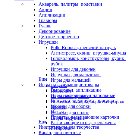
Акварель, палитры, подставки
Акрил
Аппликации
Гравюры
Гуашь
Декорирование
Детское творчество
Игрушки
Pollu Robocar, щенячий патруль
Антистресс, сквиш, игрушка-мнуша
Головоломки, конструкторы, кубик-
рубик
Игрушки для девочек
Игрушки для мальчиков
Еще
Игры для малышей
Игры и развивающие товары
Лизуны
Вырезалки, аппликации
Наклейки
Игры настольные и напольные
Пазлы в игрушках
Книжки с заданиями, прописи
Песочные наборы, игры на природе
Модели для сборки
Прочее
Пазлы
Резинки для волос
Плакаты, развивающие карточки
Шары надувные
Еще
Развивающие игры, тренажеры
Инструменты для творчества
Раскраски
Карандаши цветные