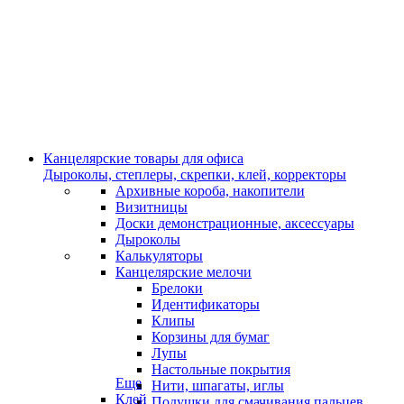
Канцелярские товары для офиса
Дыроколы, степлеры, скрепки, клей, корректоры
Архивные короба, накопители
Визитницы
Доски демонстрационные, аксессуары
Дыроколы
Калькуляторы
Канцелярские мелочи
Брелоки
Идентификаторы
Клипы
Корзины для бумаг
Лупы
Настольные покрытия
Еще
Нити, шпагаты, иглы
Клей
Подушки для смачивания пальцев