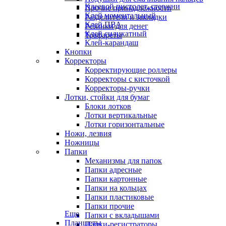
Клеевой пистолет, стержни
Прочие принадлежности
Клей моментальный
Разделители и закладки
Клей ПВА
Резинки для денег
Клей силикатный
Трафареты
Клей-карандаш
Кнопки
Корректоры
Корректирующие роллеры
Корректоры с кисточкой
Корректоры-ручки
Лотки, стойки для бумаг
Блоки лотков
Лотки вертикальные
Лотки горизонтальные
Ножи, лезвия
Ножницы
Папки
Механизмы для папок
Папки адресные
Папки картонные
Папки на кольцах
Папки пластиковые
Папки прочие
Еще
Папки с вкладышами
Планшеты
Папки-регистраторы