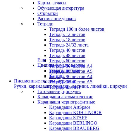
Карты, атласы
Обучающая литература
Открытки
Расписание уроков
Тетради
Тетради 100 и более листов
Тетрадь 12 листов
Тетрадь 18 листов
Тетрадь 24/32 листа
Тетрадь 40 листов
Тетрадь 48 листов
Еще
Тетрадь 60 листов
Цветная бумага, картон
Тетрадь 80 листов А4
Бумага цветная
Тетрадь 80 листов А5
Картон
Тетрадь 96 листов А4
Письменные товары, черчение
Тетрадь 96 листов А5
Ручки, карандаши, точилки, ластики, линейки, циркули
Тетрадь для нот
Готовальни, циркули.
Карандаши автоматические
Карандаши чернографитные
Карандаши ArtSpace
Карандаши KOH-I-NOOR
Карандаши STAFF
Карандаши BERLINGO
Карандаши BRAUBERG