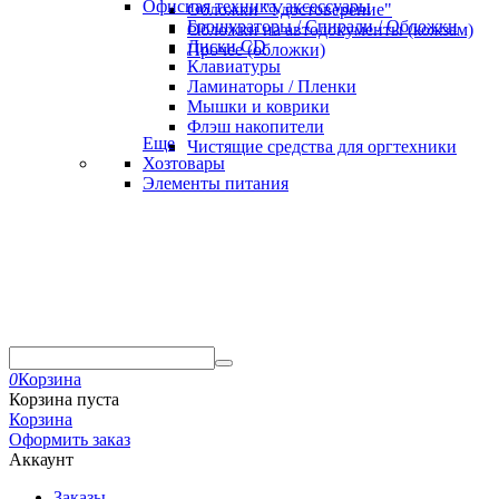
Офисная техника, аксессуары
Обложки "Удостоверение"
Брошураторы / Спирали / Обложки
Обложки на автодокументы (кожзам)
Диски CD
Прочее (обложки)
Клавиатуры
Ламинаторы / Пленки
Мышки и коврики
Флэш накопители
Еще
Чистящие средства для оргтехники
Хозтовары
Элементы питания
0
Корзина
Корзина пуста
Корзина
Оформить заказ
Аккаунт
Заказы