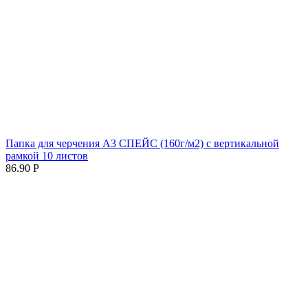
Папка для черчения А3 СПЕЙС (160г/м2) с вертикальной
рамкой 10 листов
86.90
Р