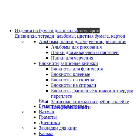
Изделия из бумаги для школы
популярно
Дневники, тетради, альбомы, цветная бумага, картон
Альбомы, папки для черчения, рисования
Альбомы для рисования
Папки для акварелей и пастелей
Папки для черчения
Блокноты,записные книжки
Блокноты для флипчарта
Блокноты клееные
Блокноты на скрепке
Блокноты на спирали
Блокноты, записные книжки в твердом
переплете
Еще
Записные книжки на гребне, склейке
Бумага миллиметровая
Телефонные книги
Ватман
Грамоты
Дневники
Закладки для книг
Калька