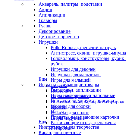
Акварель, палитры, подставки
Акрил
Аппликации
Гравюры
Гуашь
Декорирование
Детское творчество
Игрушки
Pollu Robocar, щенячий патруль
Антистресс, сквиш, игрушка-мнуша
Головоломки, конструкторы, кубик-
рубик
Игрушки для девочек
Игрушки для мальчиков
Еще
Игры для малышей
Игры и развивающие товары
Лизуны
Вырезалки, аппликации
Наклейки
Игры настольные и напольные
Пазлы в игрушках
Книжки с заданиями, прописи
Песочные наборы, игры на природе
Модели для сборки
Прочее
Пазлы
Резинки для волос
Плакаты, развивающие карточки
Шары надувные
Еще
Развивающие игры, тренажеры
Инструменты для творчества
Раскраски
Карандаши цветные