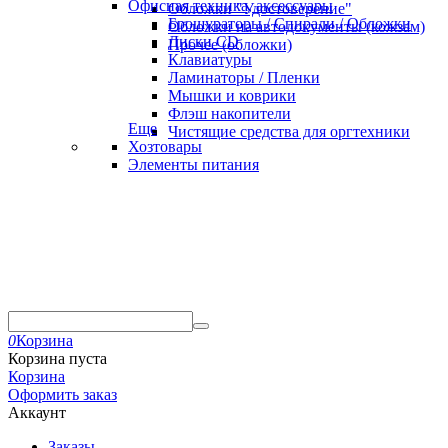
Офисная техника, аксессуары
Обложки "Удостоверение"
Брошураторы / Спирали / Обложки
Обложки на автодокументы (кожзам)
Диски CD
Прочее (обложки)
Клавиатуры
Ламинаторы / Пленки
Мышки и коврики
Флэш накопители
Еще
Чистящие средства для оргтехники
Хозтовары
Элементы питания
0
Корзина
Корзина пуста
Корзина
Оформить заказ
Аккаунт
Заказы