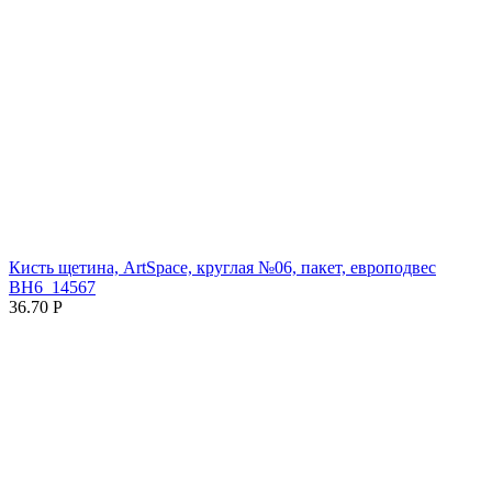
Кисть щетина, ArtSpace, круглая №06, пакет, европодвес
BH6_14567
36.70
Р