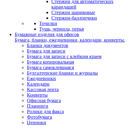
Стержни для автоматических
карандашей
Стержни шариковые
Стержни-баллончики
Точилки
Тушь, чернила, перья
Бумажные изделия для офисов
Бумага, бланки, ежедневники, календари, конверты.
Бланки документов
Бумага для записи
Бумага для записи с клейким краем
Бумага копировальная
Бумага самоклеящаяся
Бухгалтерские бланки и журналы
Ежедневники
Календари
Кассовая лента
Конверты
Офисная бумага
Планинги
Ролики для факса
Фотобумага
Ценники