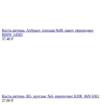
Кисть щетина, ArtSpace, плоская №08, пакет, европодвес
BHF8_14585
37.40
Р
Кисть щетина, BG, круглая, №6, европодвес KHR_06N 6361
27.60
Р