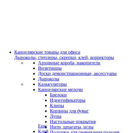
Канцелярские товары для офиса
Дыроколы, степлеры, скрепки, клей, корректоры
Архивные короба, накопители
Визитницы
Доски демонстрационные, аксессуары
Дыроколы
Калькуляторы
Канцелярские мелочи
Брелоки
Идентификаторы
Клипы
Корзины для бумаг
Лупы
Настольные покрытия
Еще
Нити, шпагаты, иглы
Клей
Подушки для смачивания пальцев