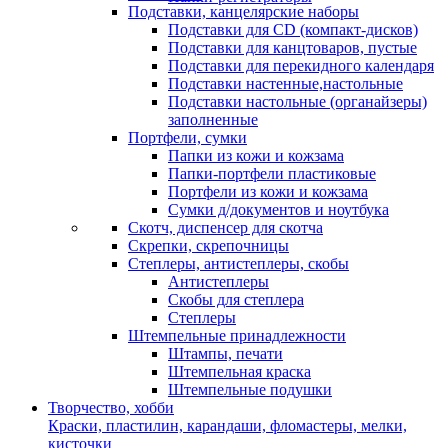
Подставки, канцелярские наборы
Подставки для CD (компакт-дисков)
Подставки для канцтоваров, пустые
Подставки для перекидного календаря
Подставки настенные,настольные
Подставки настольные (органайзеры)
заполненные
Портфели, сумки
Папки из кожи и кожзама
Папки-портфели пластиковые
Портфели из кожи и кожзама
Сумки д/документов и ноутбука
Скотч, диспенсер для скотча
Скрепки, скрепочницы
Степлеры, антистеплеры, скобы
Антистеплеры
Скобы для степлера
Степлеры
Штемпельные принадлежности
Штампы, печати
Штемпельная краска
Штемпельные подушки
Творчество, хобби
Краски, пластилин, карандаши, фломастеры, мелки,
кисточки