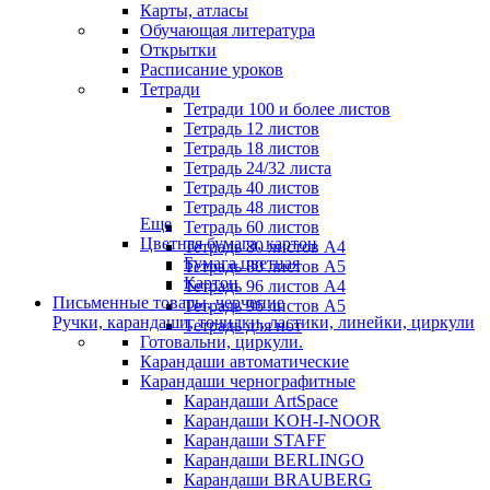
Карты, атласы
Обучающая литература
Открытки
Расписание уроков
Тетради
Тетради 100 и более листов
Тетрадь 12 листов
Тетрадь 18 листов
Тетрадь 24/32 листа
Тетрадь 40 листов
Тетрадь 48 листов
Еще
Тетрадь 60 листов
Цветная бумага, картон
Тетрадь 80 листов А4
Бумага цветная
Тетрадь 80 листов А5
Картон
Тетрадь 96 листов А4
Письменные товары, черчение
Тетрадь 96 листов А5
Ручки, карандаши, точилки, ластики, линейки, циркули
Тетрадь для нот
Готовальни, циркули.
Карандаши автоматические
Карандаши чернографитные
Карандаши ArtSpace
Карандаши KOH-I-NOOR
Карандаши STAFF
Карандаши BERLINGO
Карандаши BRAUBERG