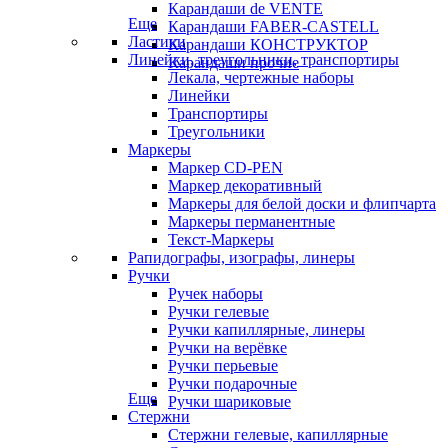
Карандаши de VENTE
Еще
Карандаши FABER-CASTELL
Ластики
Карандаши КОНСТРУКТОР
Линейки, треугольники, транспортиры
Карандаши прочие
Лекала, чертежные наборы
Линейки
Транспортиры
Треугольники
Маркеры
Маркер CD-PEN
Маркер декоративный
Маркеры для белой доски и флипчарта
Маркеры перманентные
Текст-Маркеры
Рапидографы, изографы, линеры
Ручки
Ручек наборы
Ручки гелевые
Ручки капиллярные, линеры
Ручки на верёвке
Ручки перьевые
Ручки подарочные
Еще
Ручки шариковые
Стержни
Стержни гелевые, капиллярные