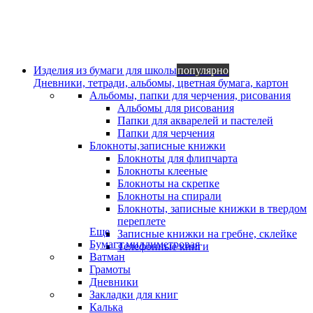
Изделия из бумаги для школы
популярно
Дневники, тетради, альбомы, цветная бумага, картон
Альбомы, папки для черчения, рисования
Альбомы для рисования
Папки для акварелей и пастелей
Папки для черчения
Блокноты,записные книжки
Блокноты для флипчарта
Блокноты клееные
Блокноты на скрепке
Блокноты на спирали
Блокноты, записные книжки в твердом
переплете
Еще
Записные книжки на гребне, склейке
Бумага миллиметровая
Телефонные книги
Ватман
Грамоты
Дневники
Закладки для книг
Калька