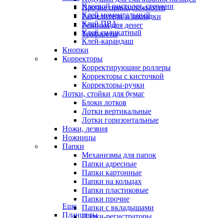
Клеевой пистолет, стержни
Прочие принадлежности
Клей моментальный
Разделители и закладки
Клей ПВА
Резинки для денег
Клей силикатный
Трафареты
Клей-карандаш
Кнопки
Корректоры
Корректирующие роллеры
Корректоры с кисточкой
Корректоры-ручки
Лотки, стойки для бумаг
Блоки лотков
Лотки вертикальные
Лотки горизонтальные
Ножи, лезвия
Ножницы
Папки
Механизмы для папок
Папки адресные
Папки картонные
Папки на кольцах
Папки пластиковые
Папки прочие
Еще
Папки с вкладышами
Планшеты
Папки-регистраторы