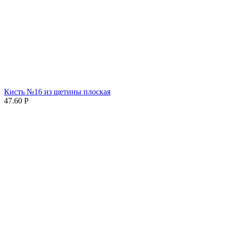
Кисть №16 из щетины плоская
47.60
Р