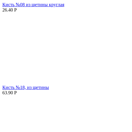
Кисть №08 из щетины круглая
26.40
Р
Кисть №18, из щетины
63.90
Р