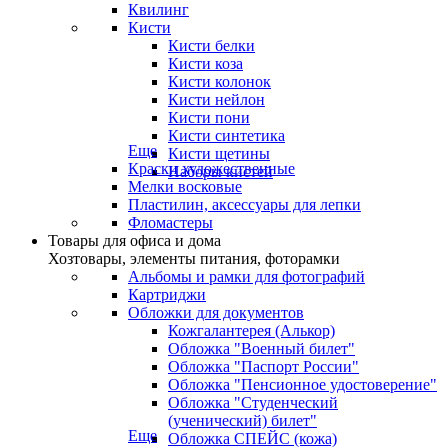
Квилинг
Кисти
Кисти белки
Кисти коза
Кисти колонок
Кисти нейлон
Кисти пони
Кисти синтетика
Еще
Кисти щетины
Краски художественные
Наборы кистей
Мелки восковые
Пластилин, аксессуары для лепки
Фломастеры
Товары для офиса и дома
Хозтовары, элементы питания, фоторамки
Альбомы и рамки для фотографий
Картриджи
Обложки для документов
Кожгалантерея (Алькор)
Обложка "Военный билет"
Обложка "Паспорт России"
Обложка "Пенсионное удостоверение"
Обложка "Студенческий
(ученический) билет"
Еще
Обложка СПЕЙС (кожа)