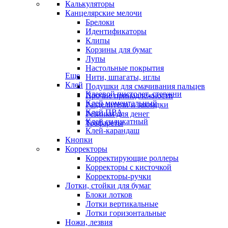
Калькуляторы
Канцелярские мелочи
Брелоки
Идентификаторы
Клипы
Корзины для бумаг
Лупы
Настольные покрытия
Еще
Нити, шпагаты, иглы
Клей
Подушки для смачивания пальцев
Клеевой пистолет, стержни
Прочие принадлежности
Клей моментальный
Разделители и закладки
Клей ПВА
Резинки для денег
Клей силикатный
Трафареты
Клей-карандаш
Кнопки
Корректоры
Корректирующие роллеры
Корректоры с кисточкой
Корректоры-ручки
Лотки, стойки для бумаг
Блоки лотков
Лотки вертикальные
Лотки горизонтальные
Ножи, лезвия