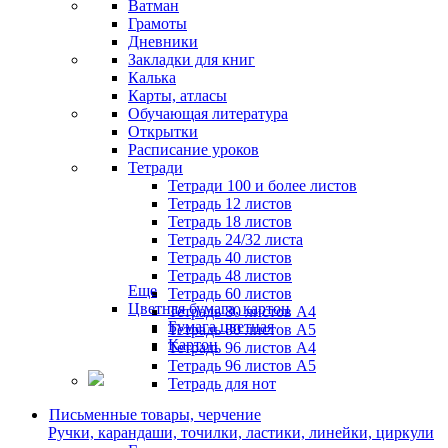
Ватман
Грамоты
Дневники
Закладки для книг
Калька
Карты, атласы
Обучающая литература
Открытки
Расписание уроков
Тетради
Тетради 100 и более листов
Тетрадь 12 листов
Тетрадь 18 листов
Тетрадь 24/32 листа
Тетрадь 40 листов
Тетрадь 48 листов
Еще
Тетрадь 60 листов
Цветная бумага, картон
Тетрадь 80 листов А4
Бумага цветная
Тетрадь 80 листов А5
Картон
Тетрадь 96 листов А4
Тетрадь 96 листов А5
Тетрадь для нот
Письменные товары, черчение
Ручки, карандаши, точилки, ластики, линейки, циркули