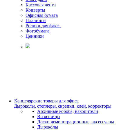
Кассовая лента
Конверты
Офисная бумага
Планинги
Ролики для факса
Фотобумага
Ценники
Канцелярские товары для офиса
Дыроколы, степлеры, скрепки, клей, корректоры
Архивные короба, накопители
Визитницы
Доски демонстрационные, аксессуары
Дыроколы