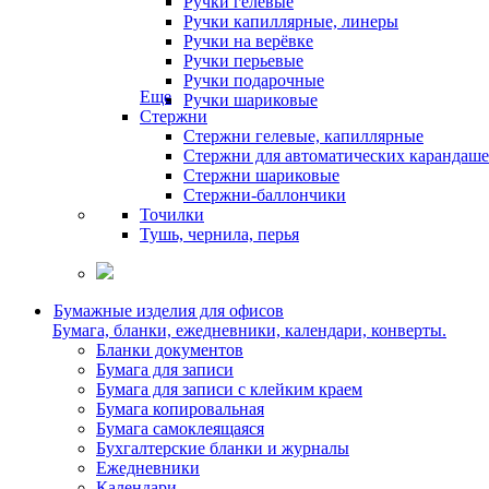
Ручки гелевые
Ручки капиллярные, линеры
Ручки на верёвке
Ручки перьевые
Ручки подарочные
Еще
Ручки шариковые
Стержни
Стержни гелевые, капиллярные
Стержни для автоматических карандаш
Стержни шариковые
Стержни-баллончики
Точилки
Тушь, чернила, перья
Бумажные изделия для офисов
Бумага, бланки, ежедневники, календари, конверты.
Бланки документов
Бумага для записи
Бумага для записи с клейким краем
Бумага копировальная
Бумага самоклеящаяся
Бухгалтерские бланки и журналы
Ежедневники
Календари