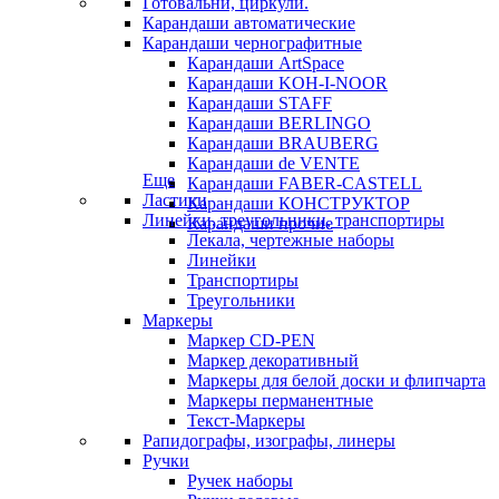
Готовальни, циркули.
Карандаши автоматические
Карандаши чернографитные
Карандаши ArtSpace
Карандаши KOH-I-NOOR
Карандаши STAFF
Карандаши BERLINGO
Карандаши BRAUBERG
Карандаши de VENTE
Еще
Карандаши FABER-CASTELL
Ластики
Карандаши КОНСТРУКТОР
Линейки, треугольники, транспортиры
Карандаши прочие
Лекала, чертежные наборы
Линейки
Транспортиры
Треугольники
Маркеры
Маркер CD-PEN
Маркер декоративный
Маркеры для белой доски и флипчарта
Маркеры перманентные
Текст-Маркеры
Рапидографы, изографы, линеры
Ручки
Ручек наборы