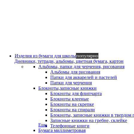
Изделия из бумаги для школы
популярно
Дневники, тетради, альбомы, цветная бумага, картон
Альбомы, папки для черчения, рисования
Альбомы для рисования
Папки для акварелей и пастелей
Папки для черчения
Блокноты,записные книжки
Блокноты для флипчарта
Блокноты клееные
Блокноты на скрепке
Блокноты на спирали
Блокноты, записные книжки в твердом 
Записные книжки на гребне, склейке
Еще
Телефонные книги
Бумага миллиметровая