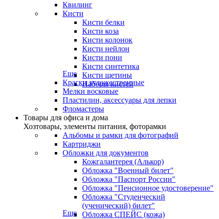
Квилинг
Кисти
Кисти белки
Кисти коза
Кисти колонок
Кисти нейлон
Кисти пони
Кисти синтетика
Еще
Кисти щетины
Краски художественные
Наборы кистей
Мелки восковые
Пластилин, аксессуары для лепки
Фломастеры
Товары для офиса и дома
Хозтовары, элементы питания, фоторамки
Альбомы и рамки для фотографий
Картриджи
Обложки для документов
Кожгалантерея (Алькор)
Обложка "Военный билет"
Обложка "Паспорт России"
Обложка "Пенсионное удостоверение"
Обложка "Студенческий
(ученический) билет"
Еще
Обложка СПЕЙС (кожа)