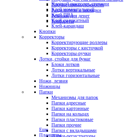
Клеевой пистолет, стержни
Прочие принадлежности
Клей моментальный
Разделители и закладки
Клей ПВА
Резинки для денег
Клей силикатный
Трафареты
Клей-карандаш
Кнопки
Корректоры
Корректирующие роллеры
Корректоры с кисточкой
Корректоры-ручки
Лотки, стойки для бумаг
Блоки лотков
Лотки вертикальные
Лотки горизонтальные
Ножи, лезвия
Ножницы
Папки
Механизмы для папок
Папки адресные
Папки картонные
Папки на кольцах
Папки пластиковые
Папки прочие
Еще
Папки с вкладышами
Планшеты
Папки-регистраторы