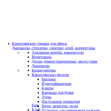
Канцелярские товары для офиса
Дыроколы, степлеры, скрепки, клей, корректоры
Архивные короба, накопители
Визитницы
Доски демонстрационные, аксессуары
Дыроколы
Калькуляторы
Канцелярские мелочи
Брелоки
Идентификаторы
Клипы
Корзины для бумаг
Лупы
Настольные покрытия
Еще
Нити, шпагаты, иглы
Клей
Подушки для смачивания пальцев