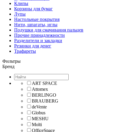
Клипы
Корзины для бумаг
Лупы
Настольные покрытия
Нити, шпагаты, иглы
Подушки для смачивания пальцев
Прочие принадлежности
Разделители и закладки
Резинки для денег
Трафареты
Фильтры
Бренд
ART SPACE
Attomex
BERLINGO
BRAUBERG
deVente
Globus
MESHU
Molti
OfficeSpace