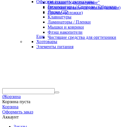
Офисная техника, аксессуары
Обложки "Удостоверение"
Брошураторы / Спирали / Обложки
Обложки на автодокументы (кожзам)
Диски CD
Прочее (обложки)
Клавиатуры
Ламинаторы / Пленки
Мышки и коврики
Флэш накопители
Еще
Чистящие средства для оргтехники
Хозтовары
Элементы питания
0
Корзина
Корзина пуста
Корзина
Оформить заказ
Аккаунт
Заказы