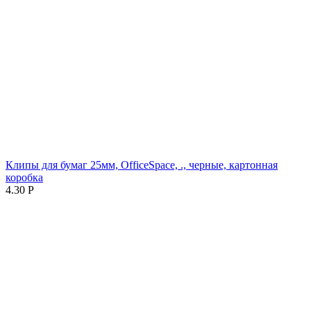
Клипы для бумаг 25мм, OfficeSpace, ., черные, картонная
коробка
4.30
Р