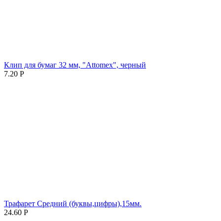
Клип для бумаг 32 мм, "Attomex", черный
7.20
Р
Трафарет Средний (буквы,цифры),15мм.
24.60
Р