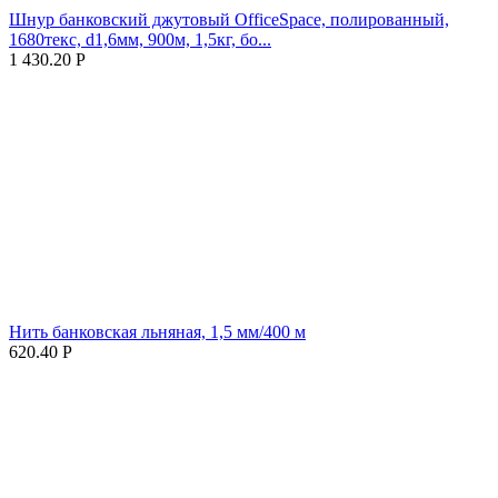
Шнур банковский джутовый OfficeSpace, полированный,
1680текс, d1,6мм, 900м, 1,5кг, бо...
1 430.20
Р
Нить банковская льняная, 1,5 мм/400 м
620.40
Р