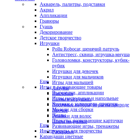
Акварель, палитры, подставки
Акрил
Аппликации
Гравюры
Гуашь
Декорирование
Детское творчество
Игрушки
Pollu Robocar, щенячий патруль
Антистресс, сквиш, игрушка-мнуша
Головоломки, конструкторы, кубик-
рубик
Игрушки для девочек
Игрушки для мальчиков
Еще
Игры для малышей
Игры и развивающие товары
Лизуны
Вырезалки, аппликации
Наклейки
Игры настольные и напольные
Пазлы в игрушках
Книжки с заданиями, прописи
Песочные наборы, игры на природе
Модели для сборки
Прочее
Пазлы
Резинки для волос
Плакаты, развивающие карточки
Шары надувные
Еще
Развивающие игры, тренажеры
Инструменты для творчества
Раскраски
Карандаши цветные