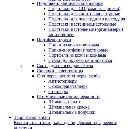
Подставки, канцелярские наборы
Подставки для CD (компакт-дисков)
Подставки для канцтоваров, пустые
Подставки для перекидного календаря
Подставки настенные,настольные
Подставки настольные (органайзеры)
заполненные
Портфели, сумки
Папки из кожи и кожзама
Папки-портфели пластиковые
Портфели из кожи и кожзама
Сумки д/документов и ноутбука
Скотч, диспенсер для скотча
Скрепки, скрепочницы
Степлеры, антистеплеры, скобы
Антистеплеры
Скобы для степлера
Степлеры
Штемпельные принадлежности
Штампы, печати
Штемпельная краска
Штемпельные подушки
Творчество, хобби
Краски, пластилин, карандаши, фломастеры, мелки,
кисточки