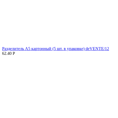
Разделитель А5 картонный (5 шт. в упаковке) deVENTE/12
62.40
Р