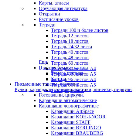
Карты, атласы
Обучающая литература
Открытки
Расписание уроков
Тетради
Тетради 100 и более листов
Тетрадь 12 листов
Тетрадь 18 листов
Тетрадь 24/32 листа
Тетрадь 40 листов
Тетрадь 48 листов
Еще
Тетрадь 60 листов
Цветная бумага, картон
Тетрадь 80 листов А4
Бумага цветная
Тетрадь 80 листов А5
Картон
Тетрадь 96 листов А4
Письменные товары, черчение
Тетрадь 96 листов А5
Ручки, карандаши, точилки, ластики, линейки, циркули
Тетрадь для нот
Готовальни, циркули.
Карандаши автоматические
Карандаши чернографитные
Карандаши ArtSpace
Карандаши KOH-I-NOOR
Карандаши STAFF
Карандаши BERLINGO
Карандаши BRAUBERG