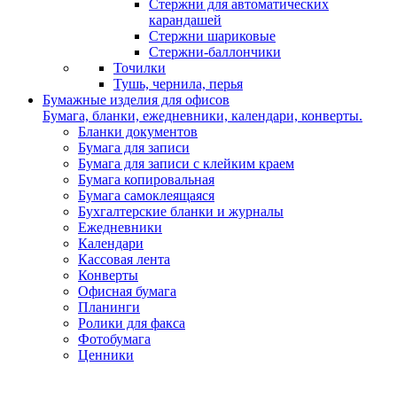
Стержни для автоматических
карандашей
Стержни шариковые
Стержни-баллончики
Точилки
Тушь, чернила, перья
Бумажные изделия для офисов
Бумага, бланки, ежедневники, календари, конверты.
Бланки документов
Бумага для записи
Бумага для записи с клейким краем
Бумага копировальная
Бумага самоклеящаяся
Бухгалтерские бланки и журналы
Ежедневники
Календари
Кассовая лента
Конверты
Офисная бумага
Планинги
Ролики для факса
Фотобумага
Ценники