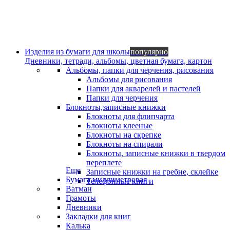
Изделия из бумаги для школы
популярно
Дневники, тетради, альбомы, цветная бумага, картон
Альбомы, папки для черчения, рисования
Альбомы для рисования
Папки для акварелей и пастелей
Папки для черчения
Блокноты,записные книжки
Блокноты для флипчарта
Блокноты клееные
Блокноты на скрепке
Блокноты на спирали
Блокноты, записные книжки в твердом
переплете
Еще
Записные книжки на гребне, склейке
Бумага миллиметровая
Телефонные книги
Ватман
Грамоты
Дневники
Закладки для книг
Калька