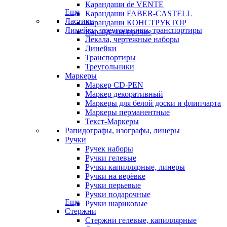
Карандаши de VENTE
Еще
Карандаши FABER-CASTELL
Ластики
Карандаши КОНСТРУКТОР
Линейки, треугольники, транспортиры
Карандаши прочие
Лекала, чертежные наборы
Линейки
Транспортиры
Треугольники
Маркеры
Маркер CD-PEN
Маркер декоративный
Маркеры для белой доски и флипчарта
Маркеры перманентные
Текст-Маркеры
Рапидографы, изографы, линеры
Ручки
Ручек наборы
Ручки гелевые
Ручки капиллярные, линеры
Ручки на верёвке
Ручки перьевые
Ручки подарочные
Еще
Ручки шариковые
Стержни
Стержни гелевые, капиллярные