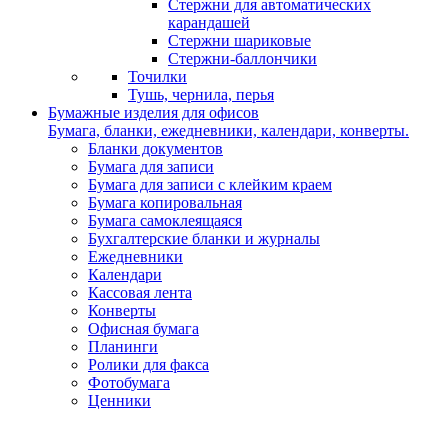
Стержни для автоматических
карандашей
Стержни шариковые
Стержни-баллончики
Точилки
Тушь, чернила, перья
Бумажные изделия для офисов
Бумага, бланки, ежедневники, календари, конверты.
Бланки документов
Бумага для записи
Бумага для записи с клейким краем
Бумага копировальная
Бумага самоклеящаяся
Бухгалтерские бланки и журналы
Ежедневники
Календари
Кассовая лента
Конверты
Офисная бумага
Планинги
Ролики для факса
Фотобумага
Ценники