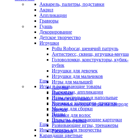
Акварель, палитры, подставки
Акрил
Аппликации
Гравюры
Гуашь
Декорирование
Детское творчество
Игрушки
Pollu Robocar, щенячий патруль
Антистресс, сквиш, игрушка-мнуша
Головоломки, конструкторы, кубик-
рубик
Игрушки для девочек
Игрушки для мальчиков
Еще
Игры для малышей
Игры и развивающие товары
Лизуны
Вырезалки, аппликации
Наклейки
Игры настольные и напольные
Пазлы в игрушках
Книжки с заданиями, прописи
Песочные наборы, игры на природе
Модели для сборки
Прочее
Пазлы
Резинки для волос
Плакаты, развивающие карточки
Шары надувные
Еще
Развивающие игры, тренажеры
Инструменты для творчества
Раскраски
Карандаши цветные