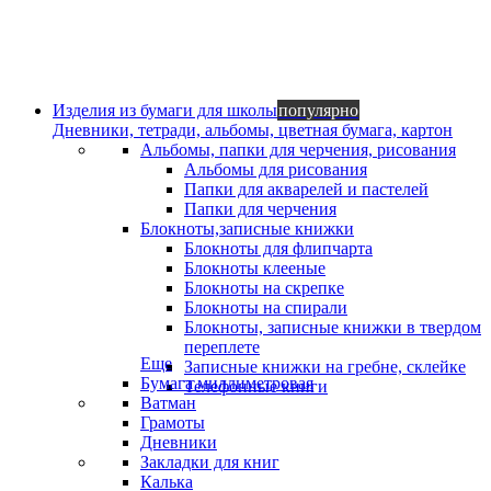
Изделия из бумаги для школы
популярно
Дневники, тетради, альбомы, цветная бумага, картон
Альбомы, папки для черчения, рисования
Альбомы для рисования
Папки для акварелей и пастелей
Папки для черчения
Блокноты,записные книжки
Блокноты для флипчарта
Блокноты клееные
Блокноты на скрепке
Блокноты на спирали
Блокноты, записные книжки в твердом
переплете
Еще
Записные книжки на гребне, склейке
Бумага миллиметровая
Телефонные книги
Ватман
Грамоты
Дневники
Закладки для книг
Калька