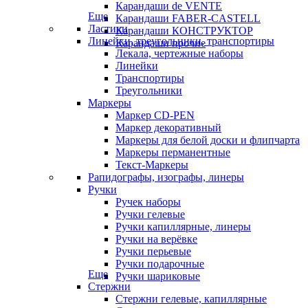
Карандаши de VENTE
Еще
Карандаши FABER-CASTELL
Ластики
Карандаши КОНСТРУКТОР
Линейки, треугольники, транспортиры
Карандаши прочие
Лекала, чертежные наборы
Линейки
Транспортиры
Треугольники
Маркеры
Маркер CD-PEN
Маркер декоративный
Маркеры для белой доски и флипчарта
Маркеры перманентные
Текст-Маркеры
Рапидографы, изографы, линеры
Ручки
Ручек наборы
Ручки гелевые
Ручки капиллярные, линеры
Ручки на верёвке
Ручки перьевые
Ручки подарочные
Еще
Ручки шариковые
Стержни
Стержни гелевые, капиллярные