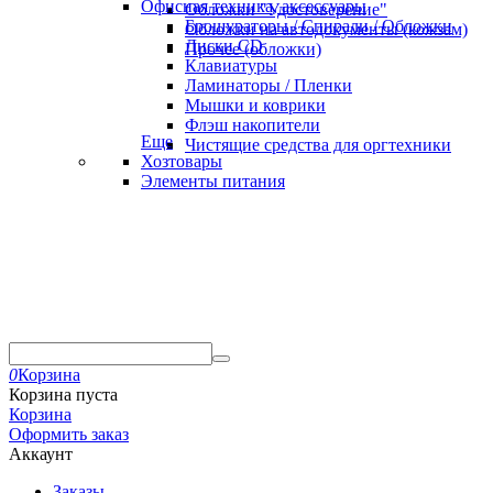
Офисная техника, аксессуары
Обложки "Удостоверение"
Брошураторы / Спирали / Обложки
Обложки на автодокументы (кожзам)
Диски CD
Прочее (обложки)
Клавиатуры
Ламинаторы / Пленки
Мышки и коврики
Флэш накопители
Еще
Чистящие средства для оргтехники
Хозтовары
Элементы питания
0
Корзина
Корзина пуста
Корзина
Оформить заказ
Аккаунт
Заказы