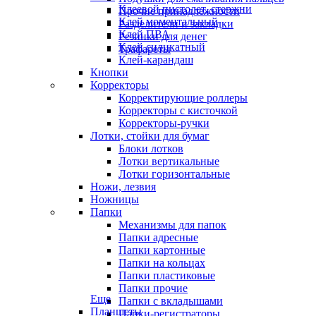
Клеевой пистолет, стержни
Прочие принадлежности
Клей моментальный
Разделители и закладки
Клей ПВА
Резинки для денег
Клей силикатный
Трафареты
Клей-карандаш
Кнопки
Корректоры
Корректирующие роллеры
Корректоры с кисточкой
Корректоры-ручки
Лотки, стойки для бумаг
Блоки лотков
Лотки вертикальные
Лотки горизонтальные
Ножи, лезвия
Ножницы
Папки
Механизмы для папок
Папки адресные
Папки картонные
Папки на кольцах
Папки пластиковые
Папки прочие
Еще
Папки с вкладышами
Планшеты
Папки-регистраторы