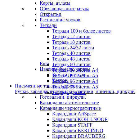
Карты, атласы
Обучающая литература
Открытки
Расписание уроков
Тетради
Тетради 100 и более листов
Тетрадь 12 листов
Тетрадь 18 листов
Тетрадь 24/32 листа
Тетрадь 40 листов
Тетрадь 48 листов
Еще
Тетрадь 60 листов
Цветная бумага, картон
Тетрадь 80 листов А4
Бумага цветная
Тетрадь 80 листов А5
Картон
Тетрадь 96 листов А4
Письменные товары, черчение
Тетрадь 96 листов А5
Ручки, карандаши, точилки, ластики, линейки, циркули
Тетрадь для нот
Готовальни, циркули.
Карандаши автоматические
Карандаши чернографитные
Карандаши ArtSpace
Карандаши KOH-I-NOOR
Карандаши STAFF
Карандаши BERLINGO
Карандаши BRAUBERG