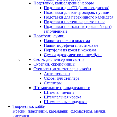
Подставки, канцелярские наборы
Подставки для CD (компакт-дисков)
Подставки для канцтоваров, пустые
Подставки для перекидного календаря
Подставки настенные,настольные
Подставки настольные (органайзеры)
заполненные
Портфели, сумки
Папки из кожи и кожзама
Папки-портфели пластиковые
Портфели из кожи и кожзама
Сумки д/документов и ноутбука
Скотч, диспенсер для скотча
Скрепки, скрепочницы
Степлеры, антистеплеры, скобы
Антистеплеры
Скобы для степлера
Степлеры
Штемпельные принадлежности
Штампы, печати
Штемпельная краска
Штемпельные подушки
Творчество, хобби
Краски, пластилин, карандаши, фломастеры, мелки,
кисточки