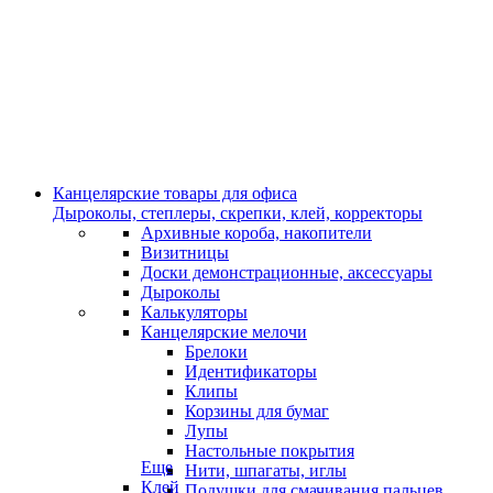
Канцелярские товары для офиса
Дыроколы, степлеры, скрепки, клей, корректоры
Архивные короба, накопители
Визитницы
Доски демонстрационные, аксессуары
Дыроколы
Калькуляторы
Канцелярские мелочи
Брелоки
Идентификаторы
Клипы
Корзины для бумаг
Лупы
Настольные покрытия
Еще
Нити, шпагаты, иглы
Клей
Подушки для смачивания пальцев