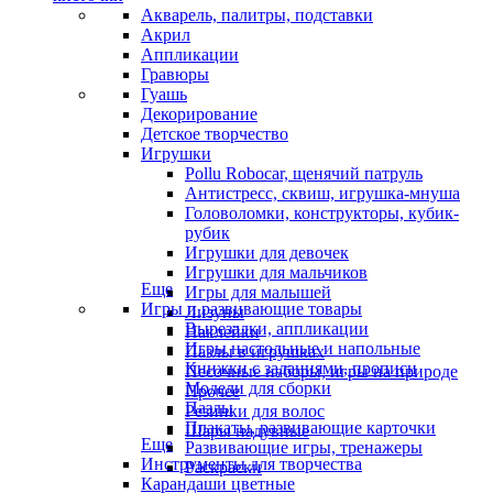
Акварель, палитры, подставки
Акрил
Аппликации
Гравюры
Гуашь
Декорирование
Детское творчество
Игрушки
Pollu Robocar, щенячий патруль
Антистресс, сквиш, игрушка-мнуша
Головоломки, конструкторы, кубик-
рубик
Игрушки для девочек
Игрушки для мальчиков
Еще
Игры для малышей
Игры и развивающие товары
Лизуны
Вырезалки, аппликации
Наклейки
Игры настольные и напольные
Пазлы в игрушках
Книжки с заданиями, прописи
Песочные наборы, игры на природе
Модели для сборки
Прочее
Пазлы
Резинки для волос
Плакаты, развивающие карточки
Шары надувные
Еще
Развивающие игры, тренажеры
Инструменты для творчества
Раскраски
Карандаши цветные