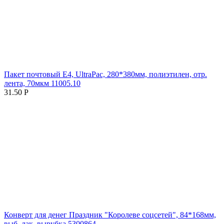
Пакет почтовый E4, UltraPac, 280*380мм, полиэтилен, отр.
лента, 70мкм 11005.10
31.50
Р
Конверт для денег Праздник "Королеве соцсетей", 84*168мм,
выб. лак, вырубка 5300864