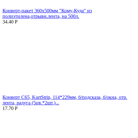
Конверт-пакет 360х500мм "Кому-Куда" из
полиэтилена,отрывн.лента, на 500л.
34.40
Р
Конверт С65, KurtStrip, 114*229мм, б/подсказа, б/окна, отр.
лента, радуга (5цв.*2шт.)...
17.70
Р