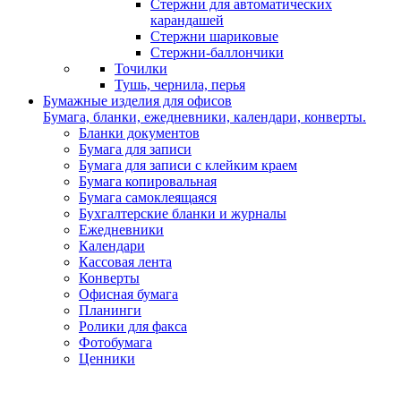
Стержни для автоматических
карандашей
Стержни шариковые
Стержни-баллончики
Точилки
Тушь, чернила, перья
Бумажные изделия для офисов
Бумага, бланки, ежедневники, календари, конверты.
Бланки документов
Бумага для записи
Бумага для записи с клейким краем
Бумага копировальная
Бумага самоклеящаяся
Бухгалтерские бланки и журналы
Ежедневники
Календари
Кассовая лента
Конверты
Офисная бумага
Планинги
Ролики для факса
Фотобумага
Ценники