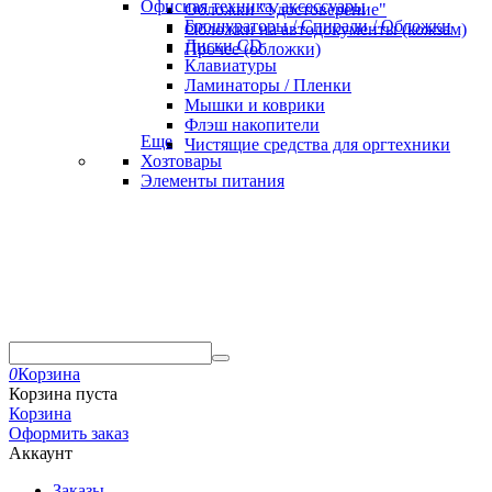
Офисная техника, аксессуары
Обложки "Удостоверение"
Брошураторы / Спирали / Обложки
Обложки на автодокументы (кожзам)
Диски CD
Прочее (обложки)
Клавиатуры
Ламинаторы / Пленки
Мышки и коврики
Флэш накопители
Еще
Чистящие средства для оргтехники
Хозтовары
Элементы питания
0
Корзина
Корзина пуста
Корзина
Оформить заказ
Аккаунт
Заказы