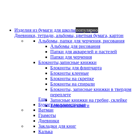
Изделия из бумаги для школы
популярно
Дневники, тетради, альбомы, цветная бумага, картон
Альбомы, папки для черчения, рисования
Альбомы для рисования
Папки для акварелей и пастелей
Папки для черчения
Блокноты,записные книжки
Блокноты для флипчарта
Блокноты клееные
Блокноты на скрепке
Блокноты на спирали
Блокноты, записные книжки в твердом
переплете
Еще
Записные книжки на гребне, склейке
Бумага миллиметровая
Телефонные книги
Ватман
Грамоты
Дневники
Закладки для книг
Калька