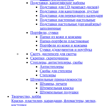
Подставки, канцелярские наборы
Подставки для CD (компакт-дисков)
Подставки для канцтоваров, пустые
Подставки для перекидного календаря
Подставки настенные,настольные
Подставки настольные (органайзеры)
заполненные
Портфели, сумки
Папки из кожи и кожзама
Папки-портфели пластиковые
Портфели из кожи и кожзама
Сумки д/документов и ноутбука
Скотч, диспенсер для скотча
Скрепки, скрепочницы
Степлеры, антистеплеры, скобы
Антистеплеры
Скобы для степлера
Степлеры
Штемпельные принадлежности
Штампы, печати
Штемпельная краска
Штемпельные подушки
Творчество, хобби
Краски, пластилин, карандаши, фломастеры, мелки,
кисточки