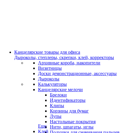
Канцелярские товары для офиса
Дыроколы, степлеры, скрепки, клей, корректоры
Архивные короба, накопители
Визитницы
Доски демонстрационные, аксессуары
Дыроколы
Калькуляторы
Канцелярские мелочи
Брелоки
Идентификаторы
Клипы
Корзины для бумаг
Лупы
Настольные покрытия
Еще
Нити, шпагаты, иглы
Клей
Подушки для смачивания пальцев