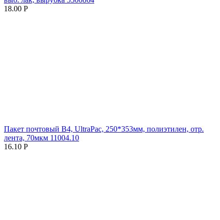
18.00
Р
Пакет почтовый B4, UltraPac, 250*353мм, полиэтилен, отр.
лента, 70мкм 11004.10
16.10
Р