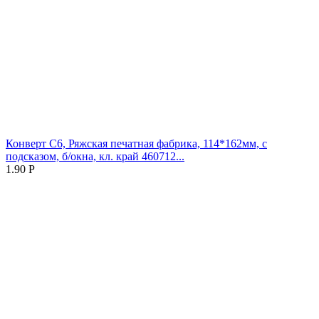
Конверт C6, Ряжская печатная фабрика, 114*162мм, с
подсказом, б/окна, кл. край 460712...
1.90
Р