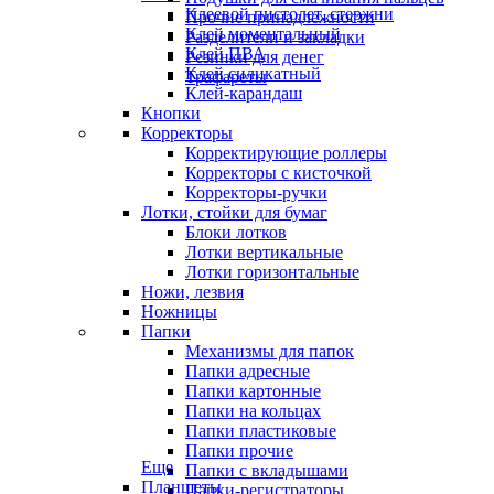
Клеевой пистолет, стержни
Прочие принадлежности
Клей моментальный
Разделители и закладки
Клей ПВА
Резинки для денег
Клей силикатный
Трафареты
Клей-карандаш
Кнопки
Корректоры
Корректирующие роллеры
Корректоры с кисточкой
Корректоры-ручки
Лотки, стойки для бумаг
Блоки лотков
Лотки вертикальные
Лотки горизонтальные
Ножи, лезвия
Ножницы
Папки
Механизмы для папок
Папки адресные
Папки картонные
Папки на кольцах
Папки пластиковые
Папки прочие
Еще
Папки с вкладышами
Планшеты
Папки-регистраторы