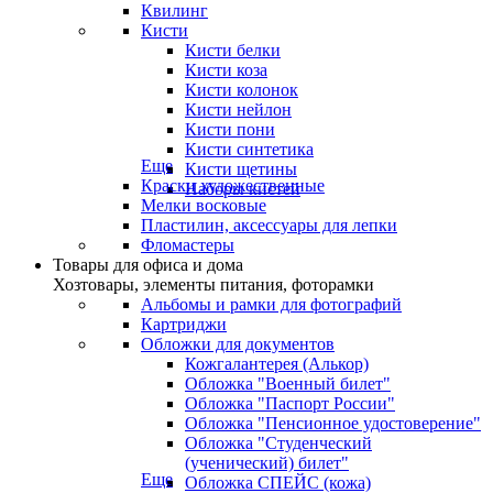
Квилинг
Кисти
Кисти белки
Кисти коза
Кисти колонок
Кисти нейлон
Кисти пони
Кисти синтетика
Еще
Кисти щетины
Краски художественные
Наборы кистей
Мелки восковые
Пластилин, аксессуары для лепки
Фломастеры
Товары для офиса и дома
Хозтовары, элементы питания, фоторамки
Альбомы и рамки для фотографий
Картриджи
Обложки для документов
Кожгалантерея (Алькор)
Обложка "Военный билет"
Обложка "Паспорт России"
Обложка "Пенсионное удостоверение"
Обложка "Студенческий
(ученический) билет"
Еще
Обложка СПЕЙС (кожа)