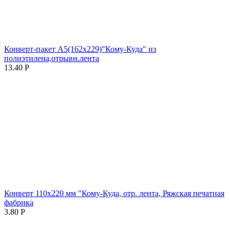
Конверт-пакет А5(162х229)"Кому-Куда" из
полиэтилена,отрывн.лента
13.40
Р
Конверт 110х220 мм "Кому-Куда, отр. лента, Ряжская печатная
фабрика
3.80
Р