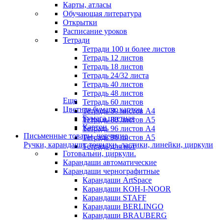
Карты, атласы
Обучающая литература
Открытки
Расписание уроков
Тетради
Тетради 100 и более листов
Тетрадь 12 листов
Тетрадь 18 листов
Тетрадь 24/32 листа
Тетрадь 40 листов
Тетрадь 48 листов
Еще
Тетрадь 60 листов
Цветная бумага, картон
Тетрадь 80 листов А4
Бумага цветная
Тетрадь 80 листов А5
Картон
Тетрадь 96 листов А4
Письменные товары, черчение
Тетрадь 96 листов А5
Ручки, карандаши, точилки, ластики, линейки, циркули
Тетрадь для нот
Готовальни, циркули.
Карандаши автоматические
Карандаши чернографитные
Карандаши ArtSpace
Карандаши KOH-I-NOOR
Карандаши STAFF
Карандаши BERLINGO
Карандаши BRAUBERG