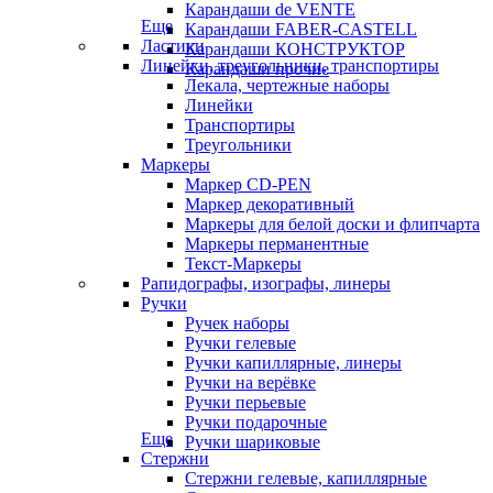
Карандаши de VENTE
Еще
Карандаши FABER-CASTELL
Ластики
Карандаши КОНСТРУКТОР
Линейки, треугольники, транспортиры
Карандаши прочие
Лекала, чертежные наборы
Линейки
Транспортиры
Треугольники
Маркеры
Маркер CD-PEN
Маркер декоративный
Маркеры для белой доски и флипчарта
Маркеры перманентные
Текст-Маркеры
Рапидографы, изографы, линеры
Ручки
Ручек наборы
Ручки гелевые
Ручки капиллярные, линеры
Ручки на верёвке
Ручки перьевые
Ручки подарочные
Еще
Ручки шариковые
Стержни
Стержни гелевые, капиллярные