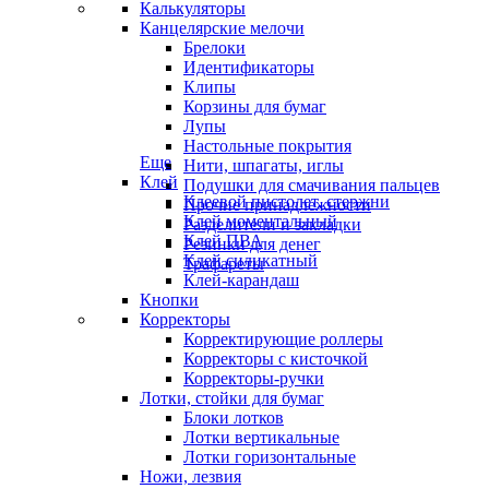
Калькуляторы
Канцелярские мелочи
Брелоки
Идентификаторы
Клипы
Корзины для бумаг
Лупы
Настольные покрытия
Еще
Нити, шпагаты, иглы
Клей
Подушки для смачивания пальцев
Клеевой пистолет, стержни
Прочие принадлежности
Клей моментальный
Разделители и закладки
Клей ПВА
Резинки для денег
Клей силикатный
Трафареты
Клей-карандаш
Кнопки
Корректоры
Корректирующие роллеры
Корректоры с кисточкой
Корректоры-ручки
Лотки, стойки для бумаг
Блоки лотков
Лотки вертикальные
Лотки горизонтальные
Ножи, лезвия