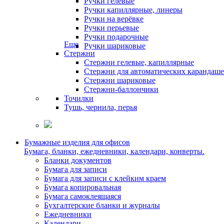
Ручки гелевые
Ручки капиллярные, линеры
Ручки на верёвке
Ручки перьевые
Ручки подарочные
Еще
Ручки шариковые
Стержни
Стержни гелевые, капиллярные
Стержни для автоматических карандаш
Стержни шариковые
Стержни-баллончики
Точилки
Тушь, чернила, перья
Бумажные изделия для офисов
Бумага, бланки, ежедневники, календари, конверты.
Бланки документов
Бумага для записи
Бумага для записи с клейким краем
Бумага копировальная
Бумага самоклеящаяся
Бухгалтерские бланки и журналы
Ежедневники
Календари