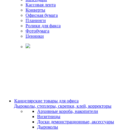
Кассовая лента
Конверты
Офисная бумага
Планинги
Ролики для факса
Фотобумага
Ценники
Канцелярские товары для офиса
Дыроколы, степлеры, скрепки, клей, корректоры
Архивные короба, накопители
Визитницы
Доски демонстрационные, аксессуары
Дыроколы