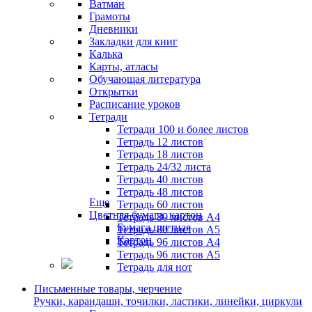
Ватман
Грамоты
Дневники
Закладки для книг
Калька
Карты, атласы
Обучающая литература
Открытки
Расписание уроков
Тетради
Тетради 100 и более листов
Тетрадь 12 листов
Тетрадь 18 листов
Тетрадь 24/32 листа
Тетрадь 40 листов
Тетрадь 48 листов
Еще
Тетрадь 60 листов
Цветная бумага, картон
Тетрадь 80 листов А4
Бумага цветная
Тетрадь 80 листов А5
Картон
Тетрадь 96 листов А4
Тетрадь 96 листов А5
Тетрадь для нот
Письменные товары, черчение
Ручки, карандаши, точилки, ластики, линейки, циркули