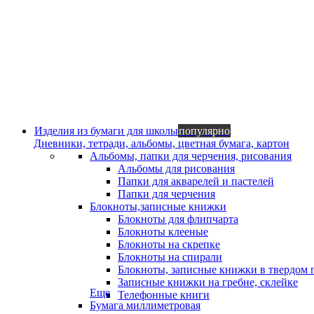
Изделия из бумаги для школы
популярно
Дневники, тетради, альбомы, цветная бумага, картон
Альбомы, папки для черчения, рисования
Альбомы для рисования
Папки для акварелей и пастелей
Папки для черчения
Блокноты,записные книжки
Блокноты для флипчарта
Блокноты клееные
Блокноты на скрепке
Блокноты на спирали
Блокноты, записные книжки в твердом 
Записные книжки на гребне, склейке
Еще
Телефонные книги
Бумага миллиметровая