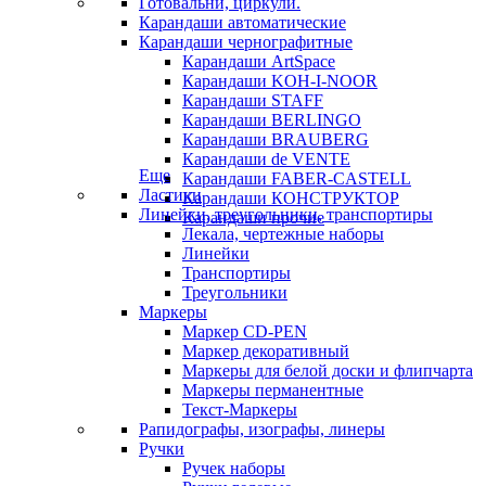
Готовальни, циркули.
Карандаши автоматические
Карандаши чернографитные
Карандаши ArtSpace
Карандаши KOH-I-NOOR
Карандаши STAFF
Карандаши BERLINGO
Карандаши BRAUBERG
Карандаши de VENTE
Еще
Карандаши FABER-CASTELL
Ластики
Карандаши КОНСТРУКТОР
Линейки, треугольники, транспортиры
Карандаши прочие
Лекала, чертежные наборы
Линейки
Транспортиры
Треугольники
Маркеры
Маркер CD-PEN
Маркер декоративный
Маркеры для белой доски и флипчарта
Маркеры перманентные
Текст-Маркеры
Рапидографы, изографы, линеры
Ручки
Ручек наборы