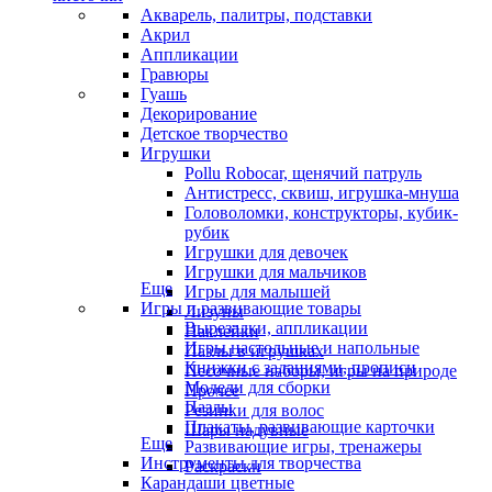
Акварель, палитры, подставки
Акрил
Аппликации
Гравюры
Гуашь
Декорирование
Детское творчество
Игрушки
Pollu Robocar, щенячий патруль
Антистресс, сквиш, игрушка-мнуша
Головоломки, конструкторы, кубик-
рубик
Игрушки для девочек
Игрушки для мальчиков
Еще
Игры для малышей
Игры и развивающие товары
Лизуны
Вырезалки, аппликации
Наклейки
Игры настольные и напольные
Пазлы в игрушках
Книжки с заданиями, прописи
Песочные наборы, игры на природе
Модели для сборки
Прочее
Пазлы
Резинки для волос
Плакаты, развивающие карточки
Шары надувные
Еще
Развивающие игры, тренажеры
Инструменты для творчества
Раскраски
Карандаши цветные