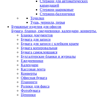
Стержни для автоматических
карандашей
Стержни шариковые
Стержни-баллончики
Точилки
Тушь, чернила, перья
Бумажные изделия для офисов
Бумага, бланки, ежедневники, календари, конверты.
Бланки документов
Бумага для записи
Бумага для записи с клейким краем
Бумага копировальная
Бумага самоклеящаяся
Бухгалтерские бланки и журналы
Ежедневники
Календари
Кассовая лента
Конверты
Офисная бумага
Планинги
Ролики для факса
Фотобумага
Ценники