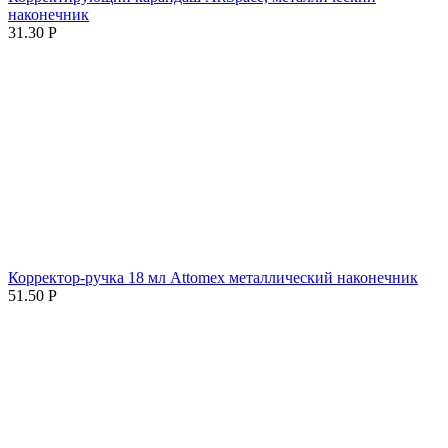
наконечник
31.30
Р
Корректор-ручка 18 мл Attomex металлический наконечник
51.50
Р