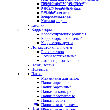
Клеевой пистолет, стержни
Прочие принадлежности
Клей моментальный
Разделители и закладки
Клей ПВА
Резинки для денег
Клей силикатный
Трафареты
Клей-карандаш
Кнопки
Корректоры
Корректирующие роллеры
Корректоры с кисточкой
Корректоры-ручки
Лотки, стойки для бумаг
Блоки лотков
Лотки вертикальные
Лотки горизонтальные
Ножи, лезвия
Ножницы
Папки
Механизмы для папок
Папки адресные
Папки картонные
Папки на кольцах
Папки пластиковые
Папки прочие
Еще
Папки с вкладышами
Планшеты
Папки-регистраторы