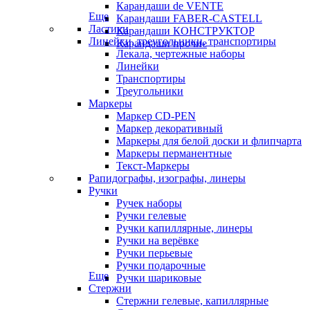
Карандаши de VENTE
Еще
Карандаши FABER-CASTELL
Ластики
Карандаши КОНСТРУКТОР
Линейки, треугольники, транспортиры
Карандаши прочие
Лекала, чертежные наборы
Линейки
Транспортиры
Треугольники
Маркеры
Маркер CD-PEN
Маркер декоративный
Маркеры для белой доски и флипчарта
Маркеры перманентные
Текст-Маркеры
Рапидографы, изографы, линеры
Ручки
Ручек наборы
Ручки гелевые
Ручки капиллярные, линеры
Ручки на верёвке
Ручки перьевые
Ручки подарочные
Еще
Ручки шариковые
Стержни
Стержни гелевые, капиллярные