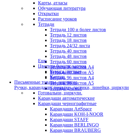
Карты, атласы
Обучающая литература
Открытки
Расписание уроков
Тетради
Тетради 100 и более листов
Тетрадь 12 листов
Тетрадь 18 листов
Тетрадь 24/32 листа
Тетрадь 40 листов
Тетрадь 48 листов
Еще
Тетрадь 60 листов
Цветная бумага, картон
Тетрадь 80 листов А4
Бумага цветная
Тетрадь 80 листов А5
Картон
Тетрадь 96 листов А4
Письменные товары, черчение
Тетрадь 96 листов А5
Ручки, карандаши, точилки, ластики, линейки, циркули
Тетрадь для нот
Готовальни, циркули.
Карандаши автоматические
Карандаши чернографитные
Карандаши ArtSpace
Карандаши KOH-I-NOOR
Карандаши STAFF
Карандаши BERLINGO
Карандаши BRAUBERG