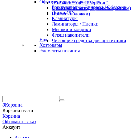
Офисная техника, аксессуары
Обложки "Удостоверение"
Брошураторы / Спирали / Обложки
Обложки на автодокументы (кожзам)
Диски CD
Прочее (обложки)
Клавиатуры
Ламинаторы / Пленки
Мышки и коврики
Флэш накопители
Еще
Чистящие средства для оргтехники
Хозтовары
Элементы питания
0
Корзина
Корзина пуста
Корзина
Оформить заказ
Аккаунт
Заказы