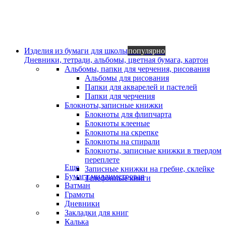
Изделия из бумаги для школы
популярно
Дневники, тетради, альбомы, цветная бумага, картон
Альбомы, папки для черчения, рисования
Альбомы для рисования
Папки для акварелей и пастелей
Папки для черчения
Блокноты,записные книжки
Блокноты для флипчарта
Блокноты клееные
Блокноты на скрепке
Блокноты на спирали
Блокноты, записные книжки в твердом
переплете
Еще
Записные книжки на гребне, склейке
Бумага миллиметровая
Телефонные книги
Ватман
Грамоты
Дневники
Закладки для книг
Калька