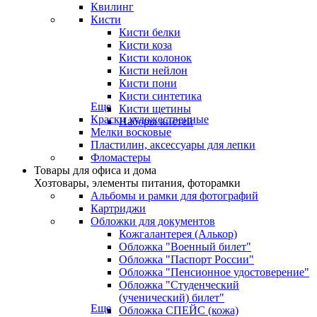
Квилинг
Кисти
Кисти белки
Кисти коза
Кисти колонок
Кисти нейлон
Кисти пони
Кисти синтетика
Еще
Кисти щетины
Краски художественные
Наборы кистей
Мелки восковые
Пластилин, аксессуары для лепки
Фломастеры
Товары для офиса и дома
Хозтовары, элементы питания, фоторамки
Альбомы и рамки для фотографий
Картриджи
Обложки для документов
Кожгалантерея (Алькор)
Обложка "Военный билет"
Обложка "Паспорт России"
Обложка "Пенсионное удостоверение"
Обложка "Студенческий
(ученический) билет"
Еще
Обложка СПЕЙС (кожа)