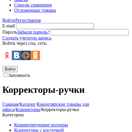
Список сравнения
Отложенные товары
Войти
Регистрация
E-mail
Пароль
Забыли пароль?
Создать учетную запись
Войти через соц. сеть:
Войти
Запомнить
Корректоры-ручки
Главная
/
Каталог
/
Канцелярские товары для
офиса
/
Корректоры
/
Корректоры-ручки
Категории
Корректирующие роллеры
Корректоры с кисточкой