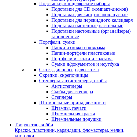
Подставки, канцелярские наборы
Подставки для CD (компакт-дисков)
Подставки для канцтоваров, пустые
Подставки для перекидного календаря
Подставки настенные,настольные
Подставки настольные (органайзеры)
заполненные
Портфели, сумки
Папки из кожи и кожзама
Папки-портфели пластиковые
Портфели из кожи и кожзама
Сумки д/документов и ноутбука
Скотч, диспенсер для скотча
Скрепки, скрепочницы
Степлеры, антистеплеры, скобы
Антистеплеры
Скобы для степлера
Степлеры
Штемпельные принадлежности
Штампы, печати
Штемпельная краска
Штемпельные подушки
Творчество, хобби
Краски, пластилин, карандаши, фломастеры, мелки,
кисточки