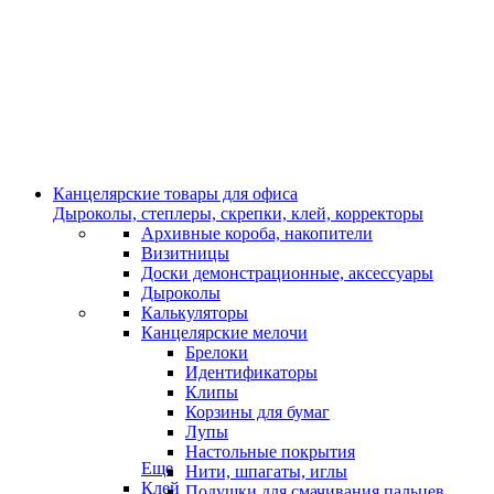
Канцелярские товары для офиса
Дыроколы, степлеры, скрепки, клей, корректоры
Архивные короба, накопители
Визитницы
Доски демонстрационные, аксессуары
Дыроколы
Калькуляторы
Канцелярские мелочи
Брелоки
Идентификаторы
Клипы
Корзины для бумаг
Лупы
Настольные покрытия
Еще
Нити, шпагаты, иглы
Клей
Подушки для смачивания пальцев