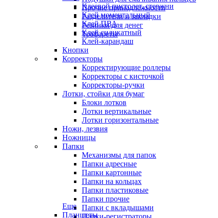
Клеевой пистолет, стержни
Прочие принадлежности
Клей моментальный
Разделители и закладки
Клей ПВА
Резинки для денег
Клей силикатный
Трафареты
Клей-карандаш
Кнопки
Корректоры
Корректирующие роллеры
Корректоры с кисточкой
Корректоры-ручки
Лотки, стойки для бумаг
Блоки лотков
Лотки вертикальные
Лотки горизонтальные
Ножи, лезвия
Ножницы
Папки
Механизмы для папок
Папки адресные
Папки картонные
Папки на кольцах
Папки пластиковые
Папки прочие
Еще
Папки с вкладышами
Планшеты
Папки-регистраторы