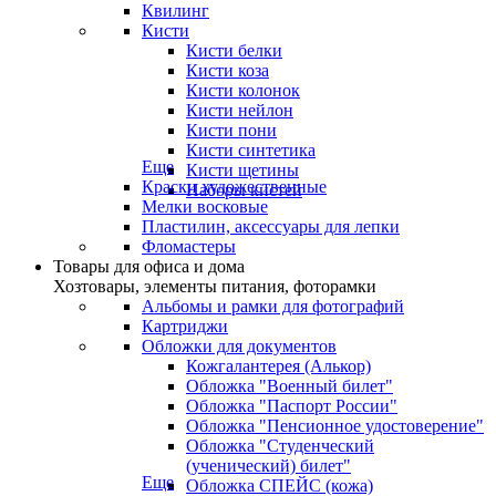
Квилинг
Кисти
Кисти белки
Кисти коза
Кисти колонок
Кисти нейлон
Кисти пони
Кисти синтетика
Еще
Кисти щетины
Краски художественные
Наборы кистей
Мелки восковые
Пластилин, аксессуары для лепки
Фломастеры
Товары для офиса и дома
Хозтовары, элементы питания, фоторамки
Альбомы и рамки для фотографий
Картриджи
Обложки для документов
Кожгалантерея (Алькор)
Обложка "Военный билет"
Обложка "Паспорт России"
Обложка "Пенсионное удостоверение"
Обложка "Студенческий
(ученический) билет"
Еще
Обложка СПЕЙС (кожа)