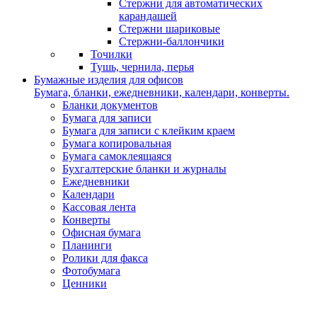
Стержни для автоматических
карандашей
Стержни шариковые
Стержни-баллончики
Точилки
Тушь, чернила, перья
Бумажные изделия для офисов
Бумага, бланки, ежедневники, календари, конверты.
Бланки документов
Бумага для записи
Бумага для записи с клейким краем
Бумага копировальная
Бумага самоклеящаяся
Бухгалтерские бланки и журналы
Ежедневники
Календари
Кассовая лента
Конверты
Офисная бумага
Планинги
Ролики для факса
Фотобумага
Ценники