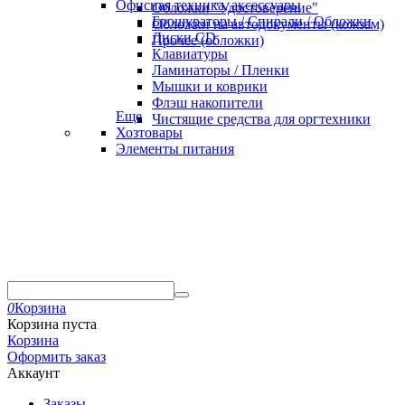
Офисная техника, аксессуары
Обложки "Удостоверение"
Брошураторы / Спирали / Обложки
Обложки на автодокументы (кожзам)
Диски CD
Прочее (обложки)
Клавиатуры
Ламинаторы / Пленки
Мышки и коврики
Флэш накопители
Еще
Чистящие средства для оргтехники
Хозтовары
Элементы питания
0
Корзина
Корзина пуста
Корзина
Оформить заказ
Аккаунт
Заказы