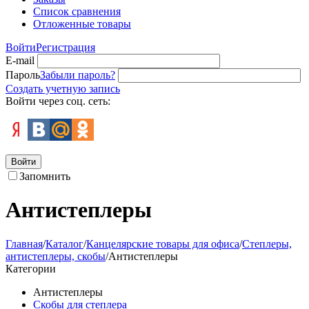
Список сравнения
Отложенные товары
Войти
Регистрация
E-mail
Пароль
Забыли пароль?
Создать учетную запись
Войти через соц. сеть:
Войти
Запомнить
Антистеплеры
Главная
/
Каталог
/
Канцелярские товары для офиса
/
Степлеры,
антистеплеры, скобы
/
Антистеплеры
Категории
Антистеплеры
Скобы для степлера