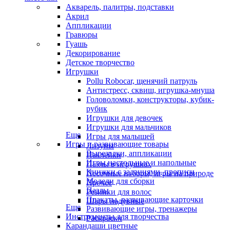
Акварель, палитры, подставки
Акрил
Аппликации
Гравюры
Гуашь
Декорирование
Детское творчество
Игрушки
Pollu Robocar, щенячий патруль
Антистресс, сквиш, игрушка-мнуша
Головоломки, конструкторы, кубик-
рубик
Игрушки для девочек
Игрушки для мальчиков
Еще
Игры для малышей
Игры и развивающие товары
Лизуны
Вырезалки, аппликации
Наклейки
Игры настольные и напольные
Пазлы в игрушках
Книжки с заданиями, прописи
Песочные наборы, игры на природе
Модели для сборки
Прочее
Пазлы
Резинки для волос
Плакаты, развивающие карточки
Шары надувные
Еще
Развивающие игры, тренажеры
Инструменты для творчества
Раскраски
Карандаши цветные