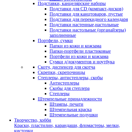
Подставки, канцелярские наборы
Подставки для CD (компакт-дисков)
Подставки для канцтоваров, пустые
Подставки для перекидного календаря
Подставки настенные,настольные
Подставки настольные (органайзеры)
заполненные
Портфели, сумки
Папки из кожи и кожзама
Папки-портфели пластиковые
Портфели из кожи и кожзама
Сумки д/документов и ноутбука
Скотч, диспенсер для скотча
Скрепки, скрепочницы
Степлеры, антистеплеры, скобы
Антистеплеры
Скобы для степлера
Степлеры
Штемпельные принадлежности
Штампы, печати
Штемпельная краска
Штемпельные подушки
Творчество, хобби
Краски, пластилин, карандаши, фломастеры, мелки,
кисточки