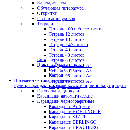
Карты, атласы
Обучающая литература
Открытки
Расписание уроков
Тетради
Тетради 100 и более листов
Тетрадь 12 листов
Тетрадь 18 листов
Тетрадь 24/32 листа
Тетрадь 40 листов
Тетрадь 48 листов
Еще
Тетрадь 60 листов
Цветная бумага, картон
Тетрадь 80 листов А4
Бумага цветная
Тетрадь 80 листов А5
Картон
Тетрадь 96 листов А4
Письменные товары, черчение
Тетрадь 96 листов А5
Ручки, карандаши, точилки, ластики, линейки, циркули
Тетрадь для нот
Готовальни, циркули.
Карандаши автоматические
Карандаши чернографитные
Карандаши ArtSpace
Карандаши KOH-I-NOOR
Карандаши STAFF
Карандаши BERLINGO
Карандаши BRAUBERG