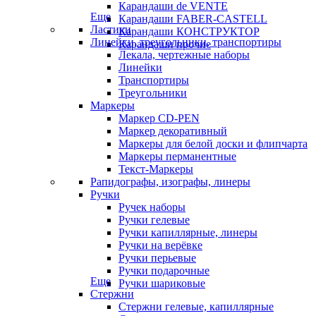
Карандаши de VENTE
Еще
Карандаши FABER-CASTELL
Ластики
Карандаши КОНСТРУКТОР
Линейки, треугольники, транспортиры
Карандаши прочие
Лекала, чертежные наборы
Линейки
Транспортиры
Треугольники
Маркеры
Маркер CD-PEN
Маркер декоративный
Маркеры для белой доски и флипчарта
Маркеры перманентные
Текст-Маркеры
Рапидографы, изографы, линеры
Ручки
Ручек наборы
Ручки гелевые
Ручки капиллярные, линеры
Ручки на верёвке
Ручки перьевые
Ручки подарочные
Еще
Ручки шариковые
Стержни
Стержни гелевые, капиллярные