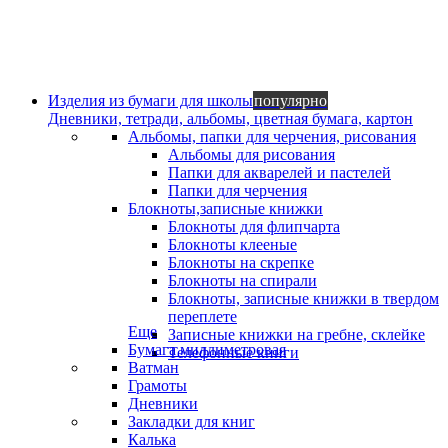
Изделия из бумаги для школы
популярно
Дневники, тетради, альбомы, цветная бумага, картон
Альбомы, папки для черчения, рисования
Альбомы для рисования
Папки для акварелей и пастелей
Папки для черчения
Блокноты,записные книжки
Блокноты для флипчарта
Блокноты клееные
Блокноты на скрепке
Блокноты на спирали
Блокноты, записные книжки в твердом
переплете
Еще
Записные книжки на гребне, склейке
Бумага миллиметровая
Телефонные книги
Ватман
Грамоты
Дневники
Закладки для книг
Калька