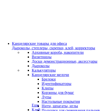
Канцелярские товары для офиса
Дыроколы, степлеры, скрепки, клей, корректоры
Архивные короба, накопители
Визитницы
Доски демонстрационные, аксессуары
Дыроколы
Калькуляторы
Канцелярские мелочи
Брелоки
Идентификаторы
Клипы
Корзины для бумаг
Лупы
Настольные покрытия
Еще
Нити, шпагаты, иглы
Клей
Подушки для смачивания пальцев