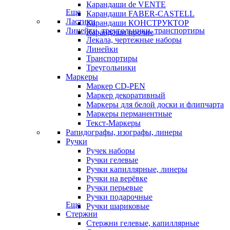
Карандаши de VENTE
Еще
Карандаши FABER-CASTELL
Ластики
Карандаши КОНСТРУКТОР
Линейки, треугольники, транспортиры
Карандаши прочие
Лекала, чертежные наборы
Линейки
Транспортиры
Треугольники
Маркеры
Маркер CD-PEN
Маркер декоративный
Маркеры для белой доски и флипчарта
Маркеры перманентные
Текст-Маркеры
Рапидографы, изографы, линеры
Ручки
Ручек наборы
Ручки гелевые
Ручки капиллярные, линеры
Ручки на верёвке
Ручки перьевые
Ручки подарочные
Еще
Ручки шариковые
Стержни
Стержни гелевые, капиллярные