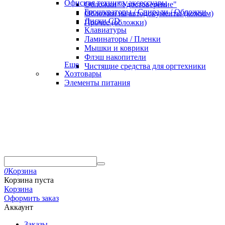
Офисная техника, аксессуары
Обложки "Удостоверение"
Брошураторы / Спирали / Обложки
Обложки на автодокументы (кожзам)
Диски CD
Прочее (обложки)
Клавиатуры
Ламинаторы / Пленки
Мышки и коврики
Флэш накопители
Еще
Чистящие средства для оргтехники
Хозтовары
Элементы питания
0
Корзина
Корзина пуста
Корзина
Оформить заказ
Аккаунт
Заказы