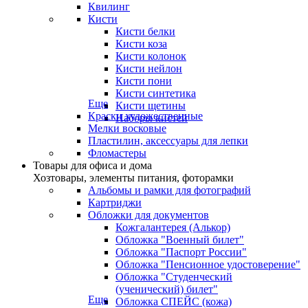
Квилинг
Кисти
Кисти белки
Кисти коза
Кисти колонок
Кисти нейлон
Кисти пони
Кисти синтетика
Еще
Кисти щетины
Краски художественные
Наборы кистей
Мелки восковые
Пластилин, аксессуары для лепки
Фломастеры
Товары для офиса и дома
Хозтовары, элементы питания, фоторамки
Альбомы и рамки для фотографий
Картриджи
Обложки для документов
Кожгалантерея (Алькор)
Обложка "Военный билет"
Обложка "Паспорт России"
Обложка "Пенсионное удостоверение"
Обложка "Студенческий
(ученический) билет"
Еще
Обложка СПЕЙС (кожа)