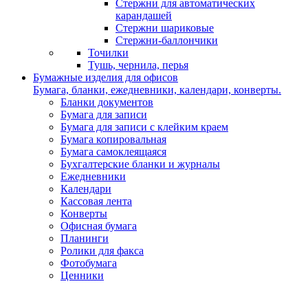
Стержни для автоматических
карандашей
Стержни шариковые
Стержни-баллончики
Точилки
Тушь, чернила, перья
Бумажные изделия для офисов
Бумага, бланки, ежедневники, календари, конверты.
Бланки документов
Бумага для записи
Бумага для записи с клейким краем
Бумага копировальная
Бумага самоклеящаяся
Бухгалтерские бланки и журналы
Ежедневники
Календари
Кассовая лента
Конверты
Офисная бумага
Планинги
Ролики для факса
Фотобумага
Ценники