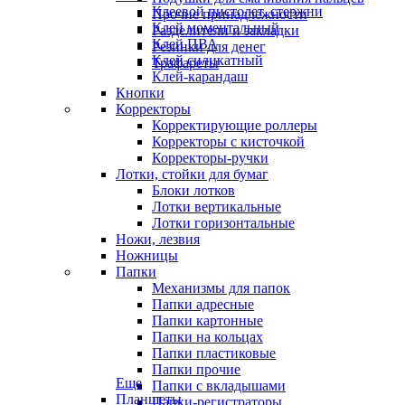
Клеевой пистолет, стержни
Прочие принадлежности
Клей моментальный
Разделители и закладки
Клей ПВА
Резинки для денег
Клей силикатный
Трафареты
Клей-карандаш
Кнопки
Корректоры
Корректирующие роллеры
Корректоры с кисточкой
Корректоры-ручки
Лотки, стойки для бумаг
Блоки лотков
Лотки вертикальные
Лотки горизонтальные
Ножи, лезвия
Ножницы
Папки
Механизмы для папок
Папки адресные
Папки картонные
Папки на кольцах
Папки пластиковые
Папки прочие
Еще
Папки с вкладышами
Планшеты
Папки-регистраторы