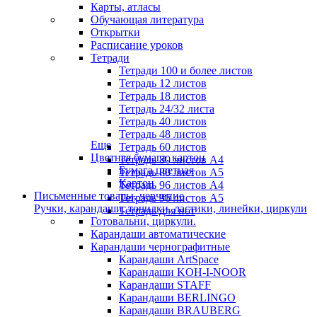
Карты, атласы
Обучающая литература
Открытки
Расписание уроков
Тетради
Тетради 100 и более листов
Тетрадь 12 листов
Тетрадь 18 листов
Тетрадь 24/32 листа
Тетрадь 40 листов
Тетрадь 48 листов
Еще
Тетрадь 60 листов
Цветная бумага, картон
Тетрадь 80 листов А4
Бумага цветная
Тетрадь 80 листов А5
Картон
Тетрадь 96 листов А4
Письменные товары, черчение
Тетрадь 96 листов А5
Ручки, карандаши, точилки, ластики, линейки, циркули
Тетрадь для нот
Готовальни, циркули.
Карандаши автоматические
Карандаши чернографитные
Карандаши ArtSpace
Карандаши KOH-I-NOOR
Карандаши STAFF
Карандаши BERLINGO
Карандаши BRAUBERG