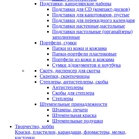
Подставки, канцелярские наборы
Подставки для CD (компакт-дисков)
Подставки для канцтоваров, пустые
Подставки для перекидного календаря
Подставки настенные,настольные
Подставки настольные (органайзеры)
заполненные
Портфели, сумки
Папки из кожи и кожзама
Папки-портфели пластиковые
Портфели из кожи и кожзама
Сумки д/документов и ноутбука
Скотч, диспенсер для скотча
Скрепки, скрепочницы
Степлеры, антистеплеры, скобы
Антистеплеры
Скобы для степлера
Степлеры
Штемпельные принадлежности
Штампы, печати
Штемпельная краска
Штемпельные подушки
Творчество, хобби
Краски, пластилин, карандаши, фломастеры, мелки,
кисточки