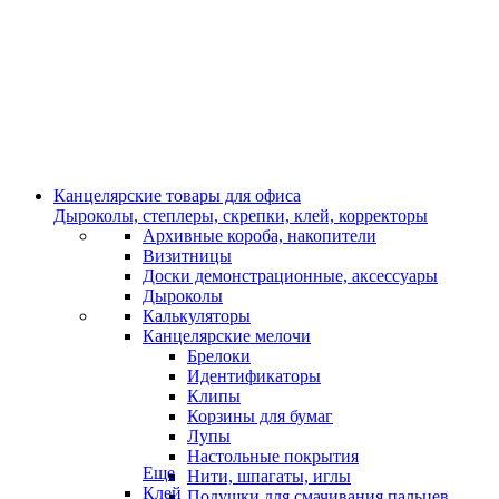
Канцелярские товары для офиса
Дыроколы, степлеры, скрепки, клей, корректоры
Архивные короба, накопители
Визитницы
Доски демонстрационные, аксессуары
Дыроколы
Калькуляторы
Канцелярские мелочи
Брелоки
Идентификаторы
Клипы
Корзины для бумаг
Лупы
Настольные покрытия
Еще
Нити, шпагаты, иглы
Клей
Подушки для смачивания пальцев