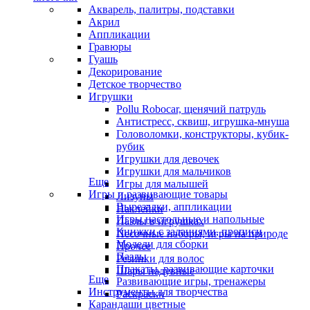
Акварель, палитры, подставки
Акрил
Аппликации
Гравюры
Гуашь
Декорирование
Детское творчество
Игрушки
Pollu Robocar, щенячий патруль
Антистресс, сквиш, игрушка-мнуша
Головоломки, конструкторы, кубик-
рубик
Игрушки для девочек
Игрушки для мальчиков
Еще
Игры для малышей
Игры и развивающие товары
Лизуны
Вырезалки, аппликации
Наклейки
Игры настольные и напольные
Пазлы в игрушках
Книжки с заданиями, прописи
Песочные наборы, игры на природе
Модели для сборки
Прочее
Пазлы
Резинки для волос
Плакаты, развивающие карточки
Шары надувные
Еще
Развивающие игры, тренажеры
Инструменты для творчества
Раскраски
Карандаши цветные