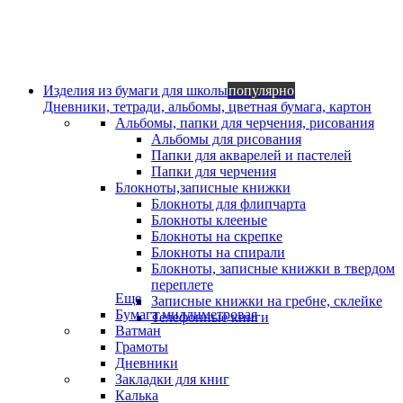
Изделия из бумаги для школы
популярно
Дневники, тетради, альбомы, цветная бумага, картон
Альбомы, папки для черчения, рисования
Альбомы для рисования
Папки для акварелей и пастелей
Папки для черчения
Блокноты,записные книжки
Блокноты для флипчарта
Блокноты клееные
Блокноты на скрепке
Блокноты на спирали
Блокноты, записные книжки в твердом
переплете
Еще
Записные книжки на гребне, склейке
Бумага миллиметровая
Телефонные книги
Ватман
Грамоты
Дневники
Закладки для книг
Калька