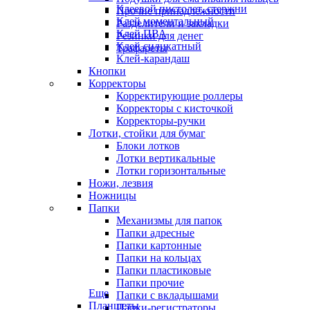
Клеевой пистолет, стержни
Прочие принадлежности
Клей моментальный
Разделители и закладки
Клей ПВА
Резинки для денег
Клей силикатный
Трафареты
Клей-карандаш
Кнопки
Корректоры
Корректирующие роллеры
Корректоры с кисточкой
Корректоры-ручки
Лотки, стойки для бумаг
Блоки лотков
Лотки вертикальные
Лотки горизонтальные
Ножи, лезвия
Ножницы
Папки
Механизмы для папок
Папки адресные
Папки картонные
Папки на кольцах
Папки пластиковые
Папки прочие
Еще
Папки с вкладышами
Планшеты
Папки-регистраторы