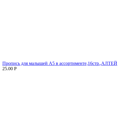
Пропись для малышей А5 в ассортименте,16стр.,АЛТЕЙ
25.00
Р