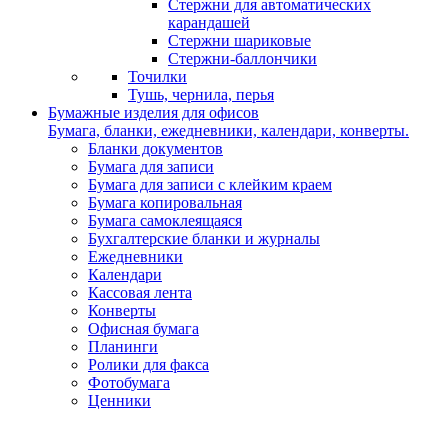
Стержни для автоматических
карандашей
Стержни шариковые
Стержни-баллончики
Точилки
Тушь, чернила, перья
Бумажные изделия для офисов
Бумага, бланки, ежедневники, календари, конверты.
Бланки документов
Бумага для записи
Бумага для записи с клейким краем
Бумага копировальная
Бумага самоклеящаяся
Бухгалтерские бланки и журналы
Ежедневники
Календари
Кассовая лента
Конверты
Офисная бумага
Планинги
Ролики для факса
Фотобумага
Ценники