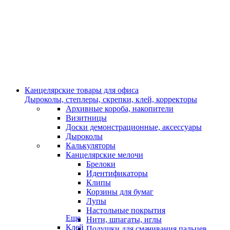
Канцелярские товары для офиса
Дыроколы, степлеры, скрепки, клей, корректоры
Архивные короба, накопители
Визитницы
Доски демонстрационные, аксессуары
Дыроколы
Калькуляторы
Канцелярские мелочи
Брелоки
Идентификаторы
Клипы
Корзины для бумаг
Лупы
Настольные покрытия
Еще
Нити, шпагаты, иглы
Клей
Подушки для смачивания пальцев