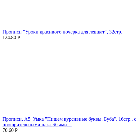
Прописи "Уроки красивого почерка для левшат", 32стр.
124.80
Р
Прописи, А5, Умка "Пишем курсивные буквы. Буба", 16стр., с
поощрительными наклейками ...
70.60
Р