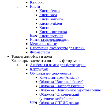
Квилинг
Кисти
Кисти белки
Кисти коза
Кисти колонок
Кисти нейлон
Кисти пони
Кисти синтетика
Еще
Кисти щетины
Краски художественные
Наборы кистей
Мелки восковые
Пластилин, аксессуары для лепки
Фломастеры
Товары для офиса и дома
Хозтовары, элементы питания, фоторамки
Альбомы и рамки для фотографий
Картриджи
Обложки для документов
Кожгалантерея (Алькор)
Обложка "Военный билет"
Обложка "Паспорт России"
Обложка "Пенсионное удостоверение"
Обложка "Студенческий
(ученический) билет"
Еще
Обложка СПЕЙС (кожа)