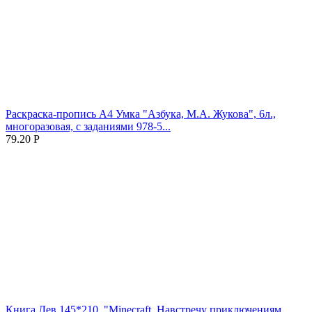
Раскраска-пропись А4 Умка "Азбука, М.А. Жукова", 6л.,
многоразовая, с заданиями 978-5...
79.20
Р
Книга Лев 145*210, "Minecraft. Навстречу приключениям.