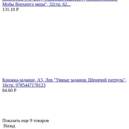
Мобы Верхнего мира", 32стр. 62...
131.10
Р
Книжка-задание, А5, Лев "Умные задания. Щенячий патруль",
16стр. 9785447178123
84.60
Р
Показать еще 9 товаров
Назад