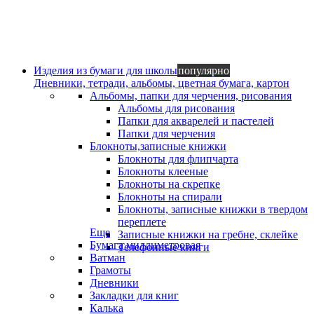
Изделия из бумаги для школы
популярно
Дневники, тетради, альбомы, цветная бумага, картон
Альбомы, папки для черчения, рисования
Альбомы для рисования
Папки для акварелей и пастелей
Папки для черчения
Блокноты,записные книжки
Блокноты для флипчарта
Блокноты клееные
Блокноты на скрепке
Блокноты на спирали
Блокноты, записные книжки в твердом
переплете
Еще
Записные книжки на гребне, склейке
Бумага миллиметровая
Телефонные книги
Ватман
Грамоты
Дневники
Закладки для книг
Калька