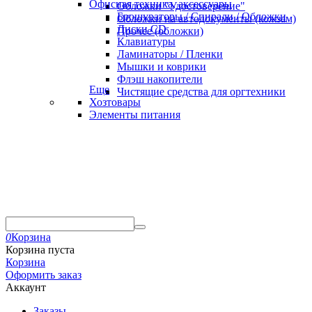
Офисная техника, аксессуары
Обложки "Удостоверение"
Брошураторы / Спирали / Обложки
Обложки на автодокументы (кожзам)
Диски CD
Прочее (обложки)
Клавиатуры
Ламинаторы / Пленки
Мышки и коврики
Флэш накопители
Еще
Чистящие средства для оргтехники
Хозтовары
Элементы питания
0
Корзина
Корзина пуста
Корзина
Оформить заказ
Аккаунт
Заказы