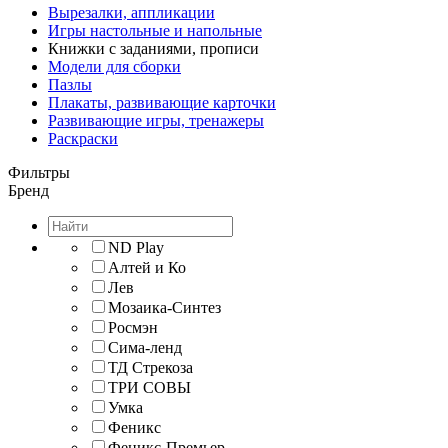
Вырезалки, аппликации
Игры настольные и напольные
Книжки с заданиями, прописи
Модели для сборки
Пазлы
Плакаты, развивающие карточки
Развивающие игры, тренажеры
Раскраски
Фильтры
Бренд
ND Play
Алтей и Ко
Лев
Мозаика-Синтез
Росмэн
Сима-ленд
ТД Стрекоза
ТРИ СОВЫ
Умка
Феникс
Феникс-Премьер