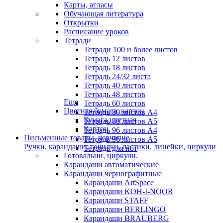
Карты, атласы
Обучающая литература
Открытки
Расписание уроков
Тетради
Тетради 100 и более листов
Тетрадь 12 листов
Тетрадь 18 листов
Тетрадь 24/32 листа
Тетрадь 40 листов
Тетрадь 48 листов
Еще
Тетрадь 60 листов
Цветная бумага, картон
Тетрадь 80 листов А4
Бумага цветная
Тетрадь 80 листов А5
Картон
Тетрадь 96 листов А4
Письменные товары, черчение
Тетрадь 96 листов А5
Ручки, карандаши, точилки, ластики, линейки, циркули
Тетрадь для нот
Готовальни, циркули.
Карандаши автоматические
Карандаши чернографитные
Карандаши ArtSpace
Карандаши KOH-I-NOOR
Карандаши STAFF
Карандаши BERLINGO
Карандаши BRAUBERG