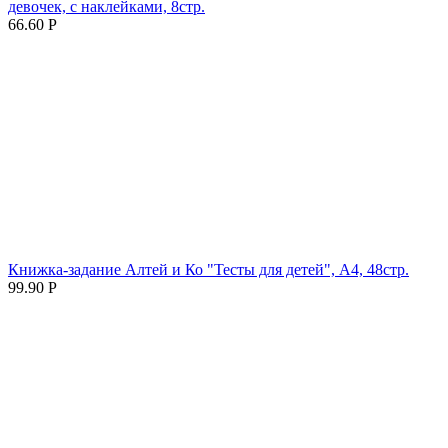
девочек, с наклейками, 8стр.
66.60
Р
Книжка-задание Алтей и Ко "Тесты для детей", А4, 48стр.
99.90
Р