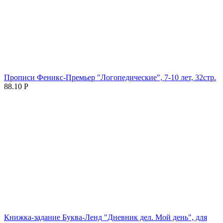
Прописи Феникс-Премьер "Логопедические", 7-10 лет, 32стр.
88.10
Р
Книжка-задание Буква-Ленд "Дневник дел. Мой день", для