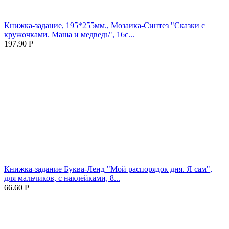
Книжка-задание, 195*255мм., Мозаика-Синтез "Сказки с
кружочками. Маша и медведь", 16с...
197.90
Р
Книжка-задание Буква-Ленд "Мой распорядок дня. Я сам",
для мальчиков, с наклейками, 8...
66.60
Р