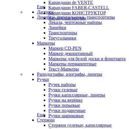
Карандаши de VENTE
Еще
Карандаши FABER-CASTELL
Ластики
Карандаши КОНСТРУКТОР
Линейки, треугольники, транспортиры
Карандаши прочие
Лекала, чертежные наборы
Линейки
Транспортиры
Треугольники
Маркеры
Маркер CD-PEN
Маркер декоративный
Маркеры для белой доски и флипчарта
Маркеры перманентные
Текст-Маркеры
Рапидографы, изографы, линеры
Ручки
Ручек наборы
Ручки гелевые
Ручки капиллярные, линеры
Ручки на верёвке
Ручки перьевые
Ручки подарочные
Еще
Ручки шариковые
Стержни
Стержни гелевые, капиллярные