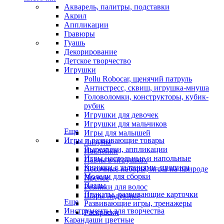
Акварель, палитры, подставки
Акрил
Аппликации
Гравюры
Гуашь
Декорирование
Детское творчество
Игрушки
Pollu Robocar, щенячий патруль
Антистресс, сквиш, игрушка-мнуша
Головоломки, конструкторы, кубик-
рубик
Игрушки для девочек
Игрушки для мальчиков
Еще
Игры для малышей
Игры и развивающие товары
Лизуны
Вырезалки, аппликации
Наклейки
Игры настольные и напольные
Пазлы в игрушках
Книжки с заданиями, прописи
Песочные наборы, игры на природе
Модели для сборки
Прочее
Пазлы
Резинки для волос
Плакаты, развивающие карточки
Шары надувные
Еще
Развивающие игры, тренажеры
Инструменты для творчества
Раскраски
Карандаши цветные