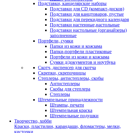
Подставки, канцелярские наборы
Подставки для CD (компакт-дисков)
Подставки для канцтоваров, пустые
Подставки для перекидного календаря
Подставки настенные,настольные
Подставки настольные (органайзеры)
заполненные
Портфели, сумки
Папки из кожи и кожзама
Папки-портфели пластиковые
Портфели из кожи и кожзама
Сумки д/документов и ноутбука
Скотч, диспенсер для скотча
Скрепки, скрепочницы
Степлеры, антистеплеры, скобы
Антистеплеры
Скобы для степлера
Степлеры
Штемпельные принадлежности
Штампы, печати
Штемпельная краска
Штемпельные подушки
Творчество, хобби
Краски, пластилин, карандаши, фломастеры, мелки,
кисточки