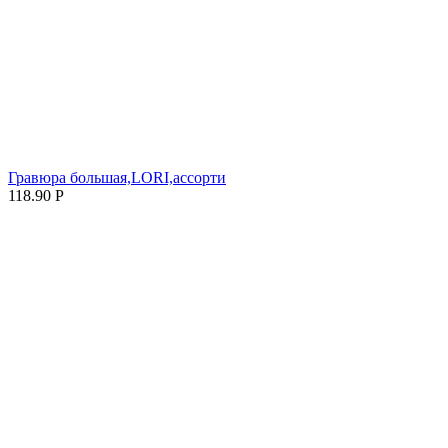
Гравюра большая,LORI,ассорти
118.90
Р