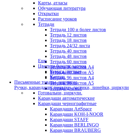
Карты, атласы
Обучающая литература
Открытки
Расписание уроков
Тетради
Тетради 100 и более листов
Тетрадь 12 листов
Тетрадь 18 листов
Тетрадь 24/32 листа
Тетрадь 40 листов
Тетрадь 48 листов
Еще
Тетрадь 60 листов
Цветная бумага, картон
Тетрадь 80 листов А4
Бумага цветная
Тетрадь 80 листов А5
Картон
Тетрадь 96 листов А4
Письменные товары, черчение
Тетрадь 96 листов А5
Ручки, карандаши, точилки, ластики, линейки, циркули
Тетрадь для нот
Готовальни, циркули.
Карандаши автоматические
Карандаши чернографитные
Карандаши ArtSpace
Карандаши KOH-I-NOOR
Карандаши STAFF
Карандаши BERLINGO
Карандаши BRAUBERG