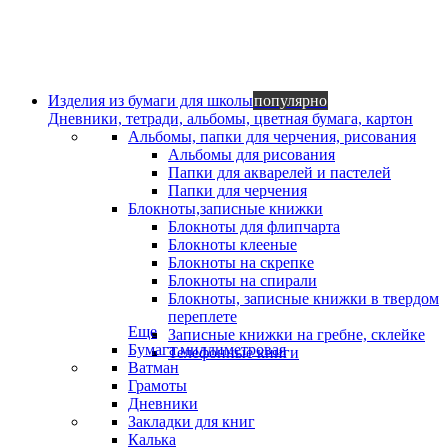
Изделия из бумаги для школы
популярно
Дневники, тетради, альбомы, цветная бумага, картон
Альбомы, папки для черчения, рисования
Альбомы для рисования
Папки для акварелей и пастелей
Папки для черчения
Блокноты,записные книжки
Блокноты для флипчарта
Блокноты клееные
Блокноты на скрепке
Блокноты на спирали
Блокноты, записные книжки в твердом
переплете
Еще
Записные книжки на гребне, склейке
Бумага миллиметровая
Телефонные книги
Ватман
Грамоты
Дневники
Закладки для книг
Калька