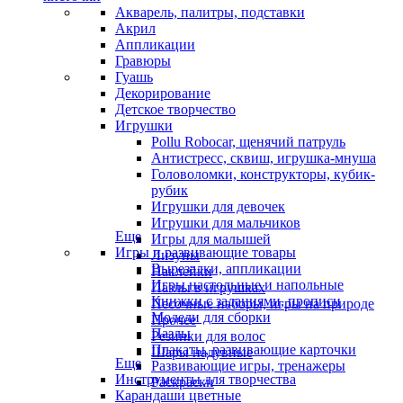
Акварель, палитры, подставки
Акрил
Аппликации
Гравюры
Гуашь
Декорирование
Детское творчество
Игрушки
Pollu Robocar, щенячий патруль
Антистресс, сквиш, игрушка-мнуша
Головоломки, конструкторы, кубик-
рубик
Игрушки для девочек
Игрушки для мальчиков
Еще
Игры для малышей
Игры и развивающие товары
Лизуны
Вырезалки, аппликации
Наклейки
Игры настольные и напольные
Пазлы в игрушках
Книжки с заданиями, прописи
Песочные наборы, игры на природе
Модели для сборки
Прочее
Пазлы
Резинки для волос
Плакаты, развивающие карточки
Шары надувные
Еще
Развивающие игры, тренажеры
Инструменты для творчества
Раскраски
Карандаши цветные