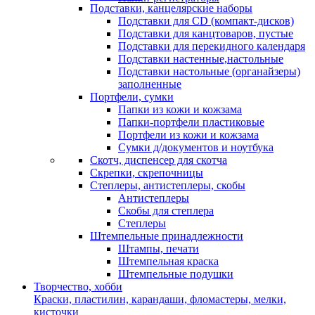
Подставки, канцелярские наборы
Подставки для CD (компакт-дисков)
Подставки для канцтоваров, пустые
Подставки для перекидного календаря
Подставки настенные,настольные
Подставки настольные (органайзеры)
заполненные
Портфели, сумки
Папки из кожи и кожзама
Папки-портфели пластиковые
Портфели из кожи и кожзама
Сумки д/документов и ноутбука
Скотч, диспенсер для скотча
Скрепки, скрепочницы
Степлеры, антистеплеры, скобы
Антистеплеры
Скобы для степлера
Степлеры
Штемпельные принадлежности
Штампы, печати
Штемпельная краска
Штемпельные подушки
Творчество, хобби
Краски, пластилин, карандаши, фломастеры, мелки,
кисточки