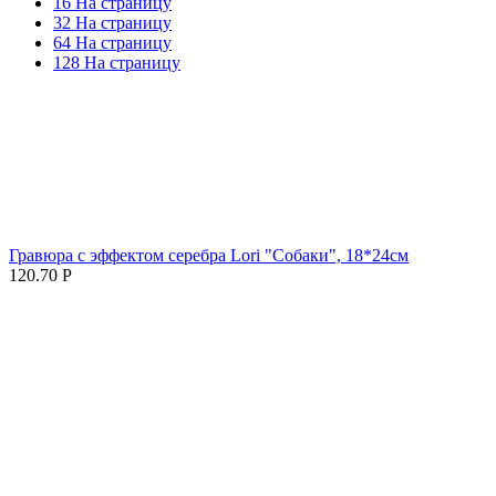
16 На страницу
32 На страницу
64 На страницу
128 На страницу
Гравюра с эффектом серебра Lori "Собаки", 18*24см
120.70
Р