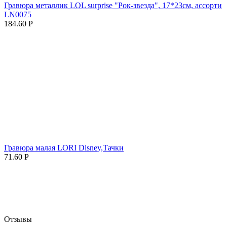
Гравюра металлик LOL surprise "Рок-звезда", 17*23см, ассорти
LN0075
184.60
Р
Гравюра малая LORI Disney,Тачки
71.60
Р
Отзывы