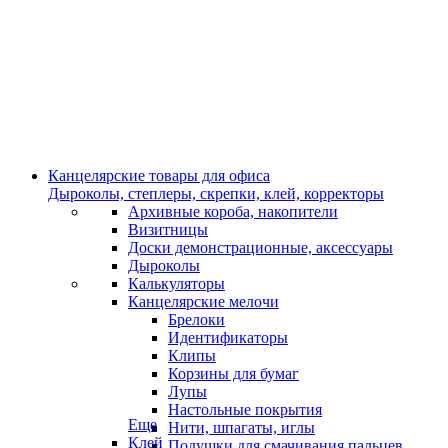
Канцелярские товары для офиса
Дыроколы, степлеры, скрепки, клей, корректоры
Архивные короба, накопители
Визитницы
Доски демонстрационные, аксессуары
Дыроколы
Калькуляторы
Канцелярские мелочи
Брелоки
Идентификаторы
Клипы
Корзины для бумаг
Лупы
Настольные покрытия
Еще
Нити, шпагаты, иглы
Клей
Подушки для смачивания пальцев