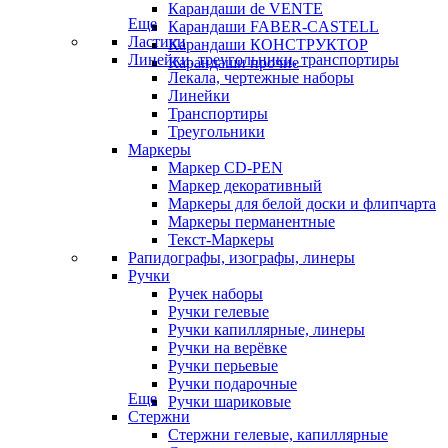
Карандаши de VENTE
Еще
Карандаши FABER-CASTELL
Ластики
Карандаши КОНСТРУКТОР
Линейки, треугольники, транспортиры
Карандаши прочие
Лекала, чертежные наборы
Линейки
Транспортиры
Треугольники
Маркеры
Маркер CD-PEN
Маркер декоративный
Маркеры для белой доски и флипчарта
Маркеры перманентные
Текст-Маркеры
Рапидографы, изографы, линеры
Ручки
Ручек наборы
Ручки гелевые
Ручки капиллярные, линеры
Ручки на верёвке
Ручки перьевые
Ручки подарочные
Еще
Ручки шариковые
Стержни
Стержни гелевые, капиллярные