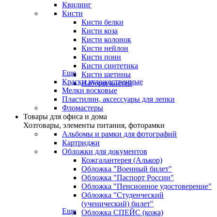
Квилинг
Кисти
Кисти белки
Кисти коза
Кисти колонок
Кисти нейлон
Кисти пони
Кисти синтетика
Еще
Кисти щетины
Краски художественные
Наборы кистей
Мелки восковые
Пластилин, аксессуары для лепки
Фломастеры
Товары для офиса и дома
Хозтовары, элементы питания, фоторамки
Альбомы и рамки для фотографий
Картриджи
Обложки для документов
Кожгалантерея (Алькор)
Обложка "Военный билет"
Обложка "Паспорт России"
Обложка "Пенсионное удостоверение"
Обложка "Студенческий
(ученический) билет"
Еще
Обложка СПЕЙС (кожа)