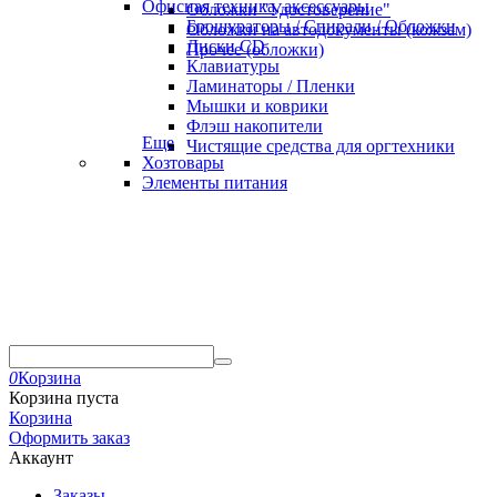
Офисная техника, аксессуары
Обложки "Удостоверение"
Брошураторы / Спирали / Обложки
Обложки на автодокументы (кожзам)
Диски CD
Прочее (обложки)
Клавиатуры
Ламинаторы / Пленки
Мышки и коврики
Флэш накопители
Еще
Чистящие средства для оргтехники
Хозтовары
Элементы питания
0
Корзина
Корзина пуста
Корзина
Оформить заказ
Аккаунт
Заказы