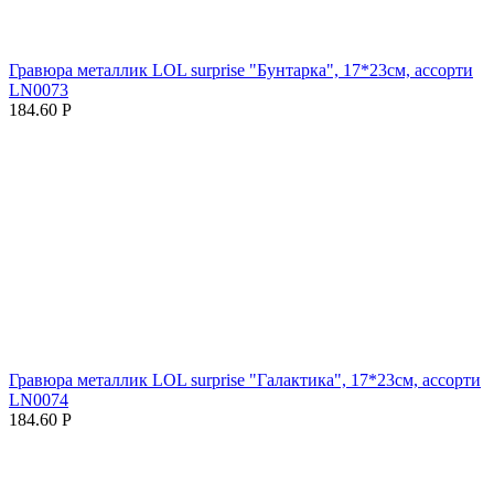
Гравюра металлик LOL surprise "Бунтарка", 17*23см, ассорти
LN0073
184.60
Р
Гравюра металлик LOL surprise "Галактика", 17*23см, ассорти
LN0074
184.60
Р