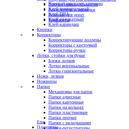
Клеевой пистолет, стержни
Прочие принадлежности
Клей моментальный
Разделители и закладки
Клей ПВА
Резинки для денег
Клей силикатный
Трафареты
Клей-карандаш
Кнопки
Корректоры
Корректирующие роллеры
Корректоры с кисточкой
Корректоры-ручки
Лотки, стойки для бумаг
Блоки лотков
Лотки вертикальные
Лотки горизонтальные
Ножи, лезвия
Ножницы
Папки
Механизмы для папок
Папки адресные
Папки картонные
Папки на кольцах
Папки пластиковые
Папки прочие
Еще
Папки с вкладышами
Планшеты
Папки-регистраторы