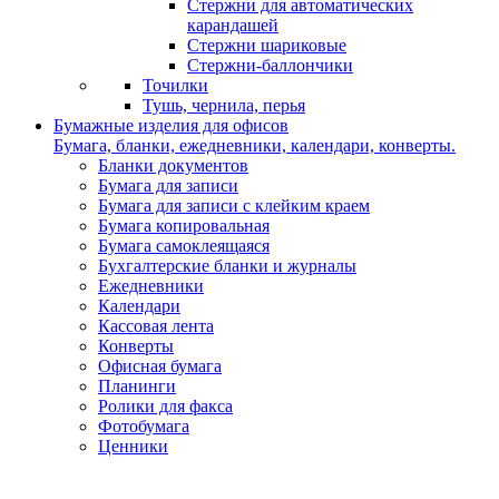
Стержни для автоматических
карандашей
Стержни шариковые
Стержни-баллончики
Точилки
Тушь, чернила, перья
Бумажные изделия для офисов
Бумага, бланки, ежедневники, календари, конверты.
Бланки документов
Бумага для записи
Бумага для записи с клейким краем
Бумага копировальная
Бумага самоклеящаяся
Бухгалтерские бланки и журналы
Ежедневники
Календари
Кассовая лента
Конверты
Офисная бумага
Планинги
Ролики для факса
Фотобумага
Ценники