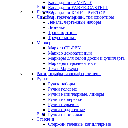
Карандаши de VENTE
Еще
Карандаши FABER-CASTELL
Ластики
Карандаши КОНСТРУКТОР
Линейки, треугольники, транспортиры
Карандаши прочие
Лекала, чертежные наборы
Линейки
Транспортиры
Треугольники
Маркеры
Маркер CD-PEN
Маркер декоративный
Маркеры для белой доски и флипчарта
Маркеры перманентные
Текст-Маркеры
Рапидографы, изографы, линеры
Ручки
Ручек наборы
Ручки гелевые
Ручки капиллярные, линеры
Ручки на верёвке
Ручки перьевые
Ручки подарочные
Еще
Ручки шариковые
Стержни
Стержни гелевые, капиллярные