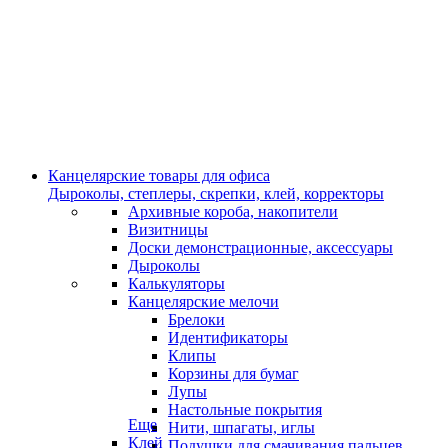
Канцелярские товары для офиса
Дыроколы, степлеры, скрепки, клей, корректоры
Архивные короба, накопители
Визитницы
Доски демонстрационные, аксессуары
Дыроколы
Калькуляторы
Канцелярские мелочи
Брелоки
Идентификаторы
Клипы
Корзины для бумаг
Лупы
Настольные покрытия
Еще
Нити, шпагаты, иглы
Клей
Подушки для смачивания пальцев