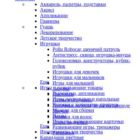
Акварель, палитры, подставки
Акрил
Аппликации
Гравюры
Гуашь
Декорирование
Детское творчество
Игрушки
Pollu Robocar, щенячий патруль
Антистресс, сквиш, игрушка-мнуша
Головоломки, конструкторы, кубик-
рубик
Игрушки для девочек
Игрушки для мальчиков
Еще
Игры для малышей
Игры и развивающие товары
Лизуны
Вырезалки, аппликации
Наклейки
Игры настольные и напольные
Пазлы в игрушках
Книжки с заданиями, прописи
Песочные наборы, игры на природе
Модели для сборки
Прочее
Пазлы
Резинки для волос
Плакаты, развивающие карточки
Шары надувные
Еще
Развивающие игры, тренажеры
Инструменты для творчества
Раскраски
Карандаши цветные