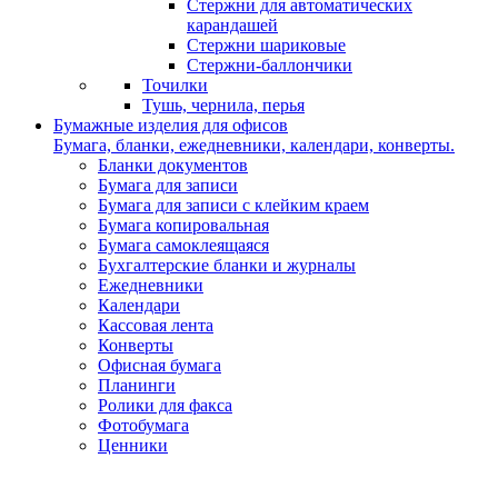
Стержни для автоматических
карандашей
Стержни шариковые
Стержни-баллончики
Точилки
Тушь, чернила, перья
Бумажные изделия для офисов
Бумага, бланки, ежедневники, календари, конверты.
Бланки документов
Бумага для записи
Бумага для записи с клейким краем
Бумага копировальная
Бумага самоклеящаяся
Бухгалтерские бланки и журналы
Ежедневники
Календари
Кассовая лента
Конверты
Офисная бумага
Планинги
Ролики для факса
Фотобумага
Ценники