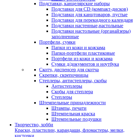
Подставки, канцелярские наборы
Подставки для CD (компакт-дисков)
Подставки для канцтоваров, пустые
Подставки для перекидного календаря
Подставки настенные,настольные
Подставки настольные (органайзеры)
заполненные
Портфели, сумки
Папки из кожи и кожзама
Папки-портфели пластиковые
Портфели из кожи и кожзама
Сумки д/документов и ноутбука
Скотч, диспенсер для скотча
Скрепки, скрепочницы
Степлеры, антистеплеры, скобы
Антистеплеры
Скобы для степлера
Степлеры
Штемпельные принадлежности
Штампы, печати
Штемпельная краска
Штемпельные подушки
Творчество, хобби
Краски, пластилин, карандаши, фломастеры, мелки,
кисточки