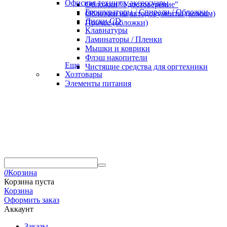
Офисная техника, аксессуары
Обложки "Удостоверение"
Брошураторы / Спирали / Обложки
Обложки на автодокументы (кожзам)
Диски CD
Прочее (обложки)
Клавиатуры
Ламинаторы / Пленки
Мышки и коврики
Флэш накопители
Еще
Чистящие средства для оргтехники
Хозтовары
Элементы питания
0
Корзина
Корзина пуста
Корзина
Оформить заказ
Аккаунт
Заказы