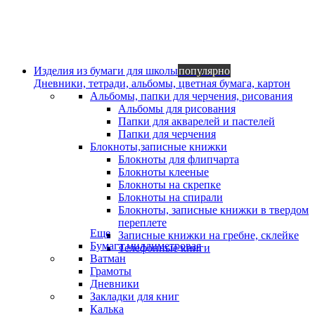
Изделия из бумаги для школы
популярно
Дневники, тетради, альбомы, цветная бумага, картон
Альбомы, папки для черчения, рисования
Альбомы для рисования
Папки для акварелей и пастелей
Папки для черчения
Блокноты,записные книжки
Блокноты для флипчарта
Блокноты клееные
Блокноты на скрепке
Блокноты на спирали
Блокноты, записные книжки в твердом
переплете
Еще
Записные книжки на гребне, склейке
Бумага миллиметровая
Телефонные книги
Ватман
Грамоты
Дневники
Закладки для книг
Калька