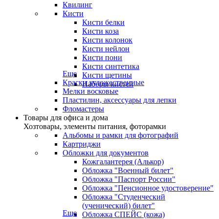
Квилинг
Кисти
Кисти белки
Кисти коза
Кисти колонок
Кисти нейлон
Кисти пони
Кисти синтетика
Еще
Кисти щетины
Краски художественные
Наборы кистей
Мелки восковые
Пластилин, аксессуары для лепки
Фломастеры
Товары для офиса и дома
Хозтовары, элементы питания, фоторамки
Альбомы и рамки для фотографий
Картриджи
Обложки для документов
Кожгалантерея (Алькор)
Обложка "Военный билет"
Обложка "Паспорт России"
Обложка "Пенсионное удостоверение"
Обложка "Студенческий
(ученический) билет"
Еще
Обложка СПЕЙС (кожа)