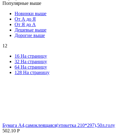
Популярные выше
Новинки выше
От А до Я
От Я до А
Дешевые выше
Дорогие выше
12
16 На страницу
32 На страницу
64 На страницу
128 На страницу
Бумага А4,самоклеящаяся(этикетка 210*297),50л.голу
502.10
Р