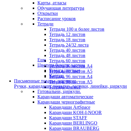
Карты, атласы
Обучающая литература
Открытки
Расписание уроков
Тетради
Тетради 100 и более листов
Тетрадь 12 листов
Тетрадь 18 листов
Тетрадь 24/32 листа
Тетрадь 40 листов
Тетрадь 48 листов
Еще
Тетрадь 60 листов
Цветная бумага, картон
Тетрадь 80 листов А4
Бумага цветная
Тетрадь 80 листов А5
Картон
Тетрадь 96 листов А4
Письменные товары, черчение
Тетрадь 96 листов А5
Ручки, карандаши, точилки, ластики, линейки, циркули
Тетрадь для нот
Готовальни, циркули.
Карандаши автоматические
Карандаши чернографитные
Карандаши ArtSpace
Карандаши KOH-I-NOOR
Карандаши STAFF
Карандаши BERLINGO
Карандаши BRAUBERG