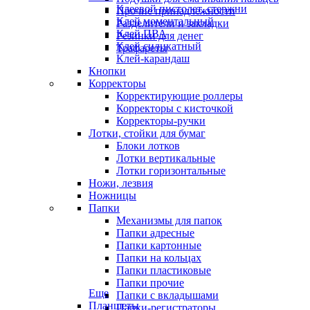
Клеевой пистолет, стержни
Прочие принадлежности
Клей моментальный
Разделители и закладки
Клей ПВА
Резинки для денег
Клей силикатный
Трафареты
Клей-карандаш
Кнопки
Корректоры
Корректирующие роллеры
Корректоры с кисточкой
Корректоры-ручки
Лотки, стойки для бумаг
Блоки лотков
Лотки вертикальные
Лотки горизонтальные
Ножи, лезвия
Ножницы
Папки
Механизмы для папок
Папки адресные
Папки картонные
Папки на кольцах
Папки пластиковые
Папки прочие
Еще
Папки с вкладышами
Планшеты
Папки-регистраторы