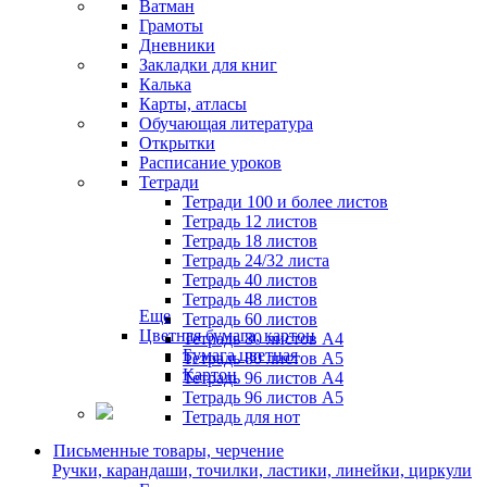
Ватман
Грамоты
Дневники
Закладки для книг
Калька
Карты, атласы
Обучающая литература
Открытки
Расписание уроков
Тетради
Тетради 100 и более листов
Тетрадь 12 листов
Тетрадь 18 листов
Тетрадь 24/32 листа
Тетрадь 40 листов
Тетрадь 48 листов
Еще
Тетрадь 60 листов
Цветная бумага, картон
Тетрадь 80 листов А4
Бумага цветная
Тетрадь 80 листов А5
Картон
Тетрадь 96 листов А4
Тетрадь 96 листов А5
Тетрадь для нот
Письменные товары, черчение
Ручки, карандаши, точилки, ластики, линейки, циркули