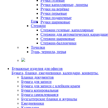
Ручки гелевые
Ручки капиллярные, линеры
Ручки на верёвке
Ручки перьевые
Ручки подарочные
Еще
Ручки шариковые
Стержни
Стержни гелевые, капиллярные
Стержни для автоматических карандаш
Стержни шариковые
Стержни-баллончики
Точилки
Тушь, чернила, перья
Бумажные изделия для офисов
Бумага, бланки, ежедневники, календари, конверты.
Бланки документов
Бумага для записи
Бумага для записи с клейким краем
Бумага копировальная
Бумага самоклеящаяся
Бухгалтерские бланки и журналы
Ежедневники
Календари