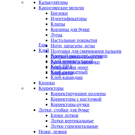
Калькуляторы
Канцелярские мелочи
Брелоки
Идентификаторы
Клипы
Корзины для бумаг
Лупы
Настольные покрытия
Еще
Нити, шпагаты, иглы
Клей
Подушки для смачивания пальцев
Клеевой пистолет, стержни
Прочие принадлежности
Клей моментальный
Разделители и закладки
Клей ПВА
Резинки для денег
Клей силикатный
Трафареты
Клей-карандаш
Кнопки
Корректоры
Корректирующие роллеры
Корректоры с кисточкой
Корректоры-ручки
Лотки, стойки для бумаг
Блоки лотков
Лотки вертикальные
Лотки горизонтальные
Ножи, лезвия