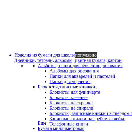
Изделия из бумаги для школы
популярно
Дневники, тетради, альбомы, цветная бумага, картон
Альбомы, папки для черчения, рисования
Альбомы для рисования
Папки для акварелей и пастелей
Папки для черчения
Блокноты,записные книжки
Блокноты для флипчарта
Блокноты клееные
Блокноты на скрепке
Блокноты на спирали
Блокноты, записные книжки в твердом 
Записные книжки на гребне, склейке
Еще
Телефонные книги
Бумага миллиметровая