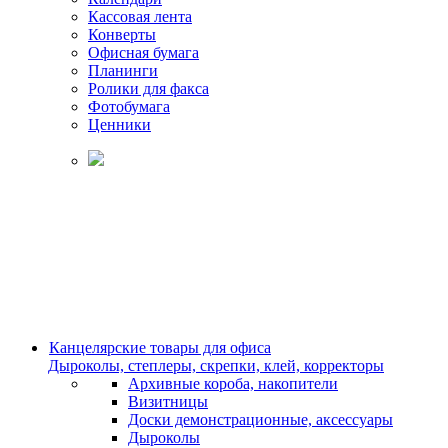
Кассовая лента
Конверты
Офисная бумага
Планинги
Ролики для факса
Фотобумага
Ценники
Канцелярские товары для офиса
Дыроколы, степлеры, скрепки, клей, корректоры
Архивные короба, накопители
Визитницы
Доски демонстрационные, аксессуары
Дыроколы