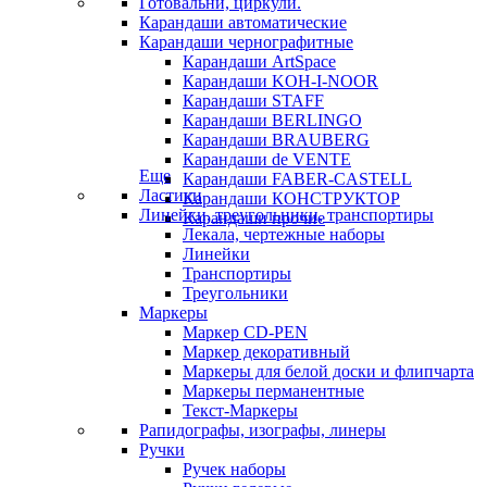
Готовальни, циркули.
Карандаши автоматические
Карандаши чернографитные
Карандаши ArtSpace
Карандаши KOH-I-NOOR
Карандаши STAFF
Карандаши BERLINGO
Карандаши BRAUBERG
Карандаши de VENTE
Еще
Карандаши FABER-CASTELL
Ластики
Карандаши КОНСТРУКТОР
Линейки, треугольники, транспортиры
Карандаши прочие
Лекала, чертежные наборы
Линейки
Транспортиры
Треугольники
Маркеры
Маркер CD-PEN
Маркер декоративный
Маркеры для белой доски и флипчарта
Маркеры перманентные
Текст-Маркеры
Рапидографы, изографы, линеры
Ручки
Ручек наборы