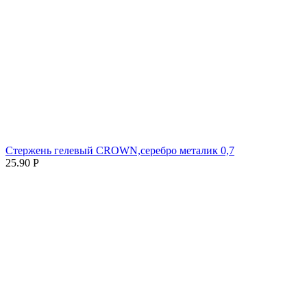
Стержень гелевый CROWN,серебро металик 0,7
25.90
Р