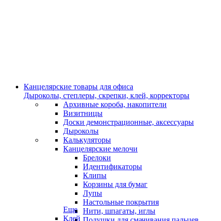
Канцелярские товары для офиса
Дыроколы, степлеры, скрепки, клей, корректоры
Архивные короба, накопители
Визитницы
Доски демонстрационные, аксессуары
Дыроколы
Калькуляторы
Канцелярские мелочи
Брелоки
Идентификаторы
Клипы
Корзины для бумаг
Лупы
Настольные покрытия
Еще
Нити, шпагаты, иглы
Клей
Подушки для смачивания пальцев