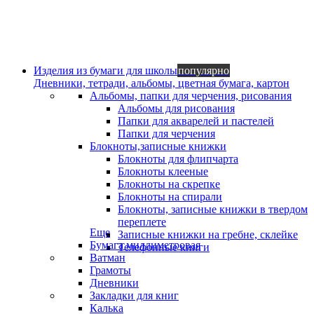
Изделия из бумаги для школы
популярно
Дневники, тетради, альбомы, цветная бумага, картон
Альбомы, папки для черчения, рисования
Альбомы для рисования
Папки для акварелей и пастелей
Папки для черчения
Блокноты,записные книжки
Блокноты для флипчарта
Блокноты клееные
Блокноты на скрепке
Блокноты на спирали
Блокноты, записные книжки в твердом
переплете
Еще
Записные книжки на гребне, склейке
Бумага миллиметровая
Телефонные книги
Ватман
Грамоты
Дневники
Закладки для книг
Калька