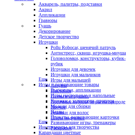
Акварель, палитры, подставки
Акрил
Аппликации
Гравюры
Гуашь
Декорирование
Детское творчество
Игрушки
Pollu Robocar, щенячий патруль
Антистресс, сквиш, игрушка-мнуша
Головоломки, конструкторы, кубик-
рубик
Игрушки для девочек
Игрушки для мальчиков
Еще
Игры для малышей
Игры и развивающие товары
Лизуны
Вырезалки, аппликации
Наклейки
Игры настольные и напольные
Пазлы в игрушках
Книжки с заданиями, прописи
Песочные наборы, игры на природе
Модели для сборки
Прочее
Пазлы
Резинки для волос
Плакаты, развивающие карточки
Шары надувные
Еще
Развивающие игры, тренажеры
Инструменты для творчества
Раскраски
Карандаши цветные