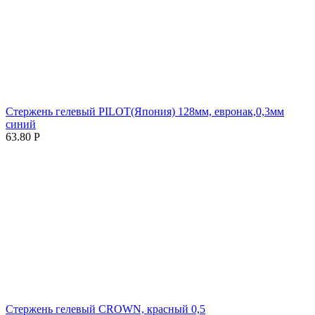
Стержень гелевый PILOT(Япония) 128мм, евронак,0,3мм
синий
63.80
Р
Стержень гелевый CROWN, красный 0,5