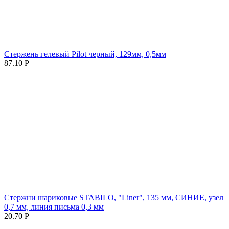
Стержень гелевый Pilot черный, 129мм, 0,5мм
87.10
Р
Стержни шариковые STABILO, "Liner", 135 мм, СИНИЕ, узел
0,7 мм, линия письма 0,3 мм
20.70
Р