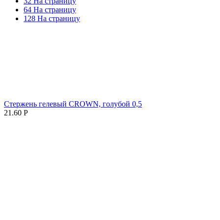
32 На страницу
64 На страницу
128 На страницу
Стержень гелевый CROWN, голубой 0,5
21.60
Р