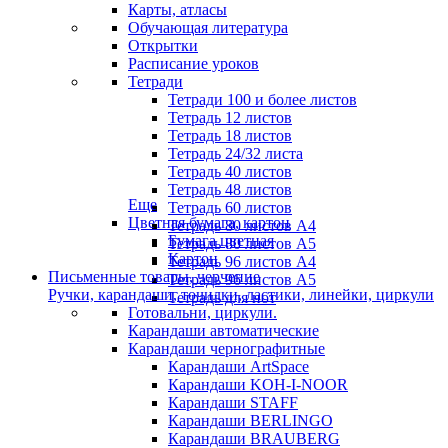
Карты, атласы
Обучающая литература
Открытки
Расписание уроков
Тетради
Тетради 100 и более листов
Тетрадь 12 листов
Тетрадь 18 листов
Тетрадь 24/32 листа
Тетрадь 40 листов
Тетрадь 48 листов
Еще
Тетрадь 60 листов
Цветная бумага, картон
Тетрадь 80 листов А4
Бумага цветная
Тетрадь 80 листов А5
Картон
Тетрадь 96 листов А4
Письменные товары, черчение
Тетрадь 96 листов А5
Ручки, карандаши, точилки, ластики, линейки, циркули
Тетрадь для нот
Готовальни, циркули.
Карандаши автоматические
Карандаши чернографитные
Карандаши ArtSpace
Карандаши KOH-I-NOOR
Карандаши STAFF
Карандаши BERLINGO
Карандаши BRAUBERG