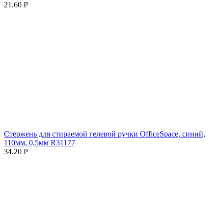
21.60
Р
Стержень для стираемой гелевой ручки OfficeSpace, синий,
110мм, 0,5мм R31177
34.20
Р