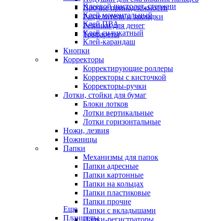
Клеевой пистолет, стержни
Прочие принадлежности
Клей моментальный
Разделители и закладки
Клей ПВА
Резинки для денег
Клей силикатный
Трафареты
Клей-карандаш
Кнопки
Корректоры
Корректирующие роллеры
Корректоры с кисточкой
Корректоры-ручки
Лотки, стойки для бумаг
Блоки лотков
Лотки вертикальные
Лотки горизонтальные
Ножи, лезвия
Ножницы
Папки
Механизмы для папок
Папки адресные
Папки картонные
Папки на кольцах
Папки пластиковые
Папки прочие
Еще
Папки с вкладышами
Планшеты
Папки-регистраторы