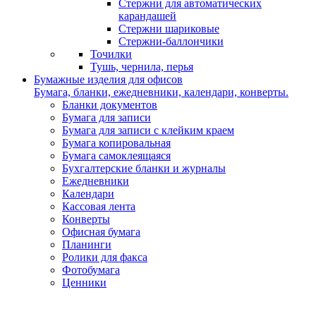
Стержни для автоматических
карандашей
Стержни шариковые
Стержни-баллончики
Точилки
Тушь, чернила, перья
Бумажные изделия для офисов
Бумага, бланки, ежедневники, календари, конверты.
Бланки документов
Бумага для записи
Бумага для записи с клейким краем
Бумага копировальная
Бумага самоклеящаяся
Бухгалтерские бланки и журналы
Ежедневники
Календари
Кассовая лента
Конверты
Офисная бумага
Планинги
Ролики для факса
Фотобумага
Ценники