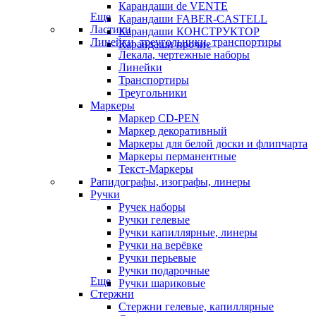
Карандаши de VENTE
Еще
Карандаши FABER-CASTELL
Ластики
Карандаши КОНСТРУКТОР
Линейки, треугольники, транспортиры
Карандаши прочие
Лекала, чертежные наборы
Линейки
Транспортиры
Треугольники
Маркеры
Маркер CD-PEN
Маркер декоративный
Маркеры для белой доски и флипчарта
Маркеры перманентные
Текст-Маркеры
Рапидографы, изографы, линеры
Ручки
Ручек наборы
Ручки гелевые
Ручки капиллярные, линеры
Ручки на верёвке
Ручки перьевые
Ручки подарочные
Еще
Ручки шариковые
Стержни
Стержни гелевые, капиллярные