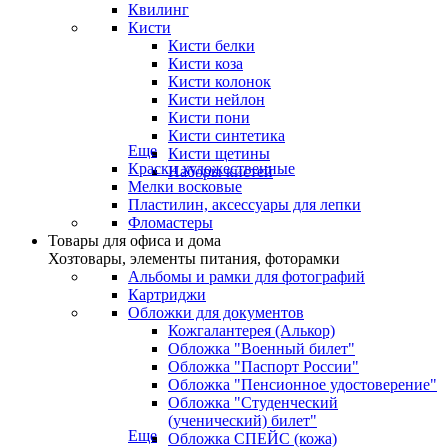
Квилинг
Кисти
Кисти белки
Кисти коза
Кисти колонок
Кисти нейлон
Кисти пони
Кисти синтетика
Еще
Кисти щетины
Краски художественные
Наборы кистей
Мелки восковые
Пластилин, аксессуары для лепки
Фломастеры
Товары для офиса и дома
Хозтовары, элементы питания, фоторамки
Альбомы и рамки для фотографий
Картриджи
Обложки для документов
Кожгалантерея (Алькор)
Обложка "Военный билет"
Обложка "Паспорт России"
Обложка "Пенсионное удостоверение"
Обложка "Студенческий
(ученический) билет"
Еще
Обложка СПЕЙС (кожа)