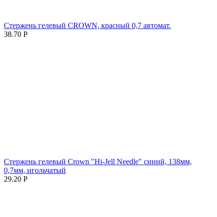
Стержень гелевый CROWN, красный 0,7 автомат.
38.70
Р
Стержень гелевый Crown "Hi-Jell Needle" синий, 138мм,
0,7мм, игольчатый
29.20
Р