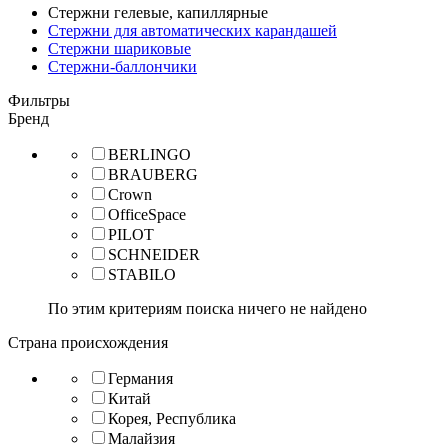
Стержни гелевые, капиллярные
Стержни для автоматических карандашей
Стержни шариковые
Стержни-баллончики
Фильтры
Бренд
BERLINGO
BRAUBERG
Crown
OfficeSpace
PILOT
SCHNEIDER
STABILO
По этим критериям поиска ничего не найдено
Страна происхождения
Германия
Китай
Корея, Республика
Малайзия