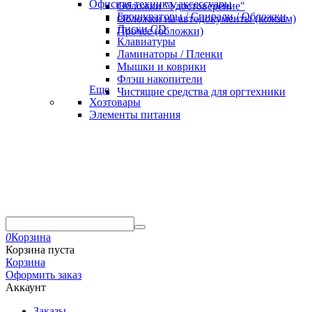
Офисная техника, аксессуары
Обложки "Удостоверение"
Брошураторы / Спирали / Обложки
Обложки на автодокументы (кожзам)
Диски CD
Прочее (обложки)
Клавиатуры
Ламинаторы / Пленки
Мышки и коврики
Флэш накопители
Еще
Чистящие средства для оргтехники
Хозтовары
Элементы питания
0
Корзина
Корзина пуста
Корзина
Оформить заказ
Аккаунт
Заказы