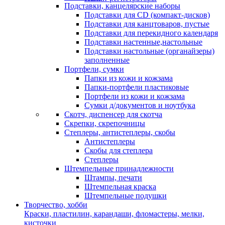
Подставки, канцелярские наборы
Подставки для CD (компакт-дисков)
Подставки для канцтоваров, пустые
Подставки для перекидного календаря
Подставки настенные,настольные
Подставки настольные (органайзеры)
заполненные
Портфели, сумки
Папки из кожи и кожзама
Папки-портфели пластиковые
Портфели из кожи и кожзама
Сумки д/документов и ноутбука
Скотч, диспенсер для скотча
Скрепки, скрепочницы
Степлеры, антистеплеры, скобы
Антистеплеры
Скобы для степлера
Степлеры
Штемпельные принадлежности
Штампы, печати
Штемпельная краска
Штемпельные подушки
Творчество, хобби
Краски, пластилин, карандаши, фломастеры, мелки,
кисточки