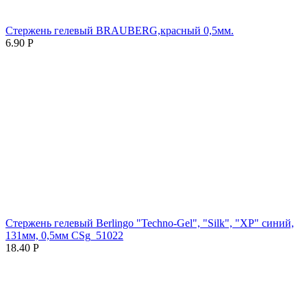
Стержень гелевый BRAUBERG,красный 0,5мм.
6.90
Р
Стержень гелевый Berlingo "Techno-Gel", "Silk", "XP" синий,
131мм, 0,5мм CSg_51022
18.40
Р