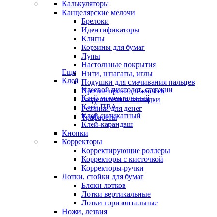
Калькуляторы
Канцелярские мелочи
Брелоки
Идентификаторы
Клипы
Корзины для бумаг
Лупы
Настольные покрытия
Еще
Нити, шпагаты, иглы
Клей
Подушки для смачивания пальцев
Клеевой пистолет, стержни
Прочие принадлежности
Клей моментальный
Разделители и закладки
Клей ПВА
Резинки для денег
Клей силикатный
Трафареты
Клей-карандаш
Кнопки
Корректоры
Корректирующие роллеры
Корректоры с кисточкой
Корректоры-ручки
Лотки, стойки для бумаг
Блоки лотков
Лотки вертикальные
Лотки горизонтальные
Ножи, лезвия