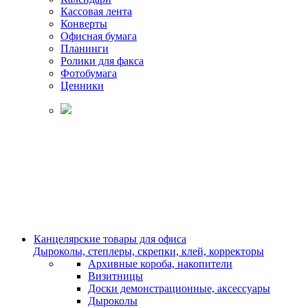
Кассовая лента
Конверты
Офисная бумага
Планинги
Ролики для факса
Фотобумага
Ценники
Канцелярские товары для офиса
Дыроколы, степлеры, скрепки, клей, корректоры
Архивные короба, накопители
Визитницы
Доски демонстрационные, аксессуары
Дыроколы