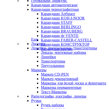
Готовальни, циркули.
Карандаши автоматические
Карандаши чернографитные
Карандаши ArtSpace
Карандаши KOH-I-NOOR
Карандаши STAFF
Карандаши BERLINGO
Карандаши BRAUBERG
Карандаши de VENTE
Еще
Карандаши FABER-CASTELL
Ластики
Карандаши КОНСТРУКТОР
Линейки, треугольники, транспортиры
Карандаши прочие
Лекала, чертежные наборы
Линейки
Транспортиры
Треугольники
Маркеры
Маркер CD-PEN
Маркер декоративный
Маркеры для белой доски и флипчарта
Маркеры перманентные
Текст-Маркеры
Рапидографы, изографы, линеры
Ручки
Ручек наборы