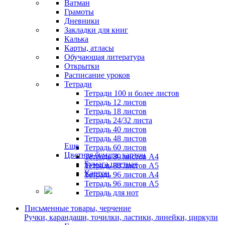
Ватман
Грамоты
Дневники
Закладки для книг
Калька
Карты, атласы
Обучающая литература
Открытки
Расписание уроков
Тетради
Тетради 100 и более листов
Тетрадь 12 листов
Тетрадь 18 листов
Тетрадь 24/32 листа
Тетрадь 40 листов
Тетрадь 48 листов
Еще
Тетрадь 60 листов
Цветная бумага, картон
Тетрадь 80 листов А4
Бумага цветная
Тетрадь 80 листов А5
Картон
Тетрадь 96 листов А4
Тетрадь 96 листов А5
Тетрадь для нот
Письменные товары, черчение
Ручки, карандаши, точилки, ластики, линейки, циркули