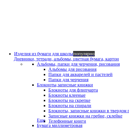
Изделия из бумаги для школы
популярно
Дневники, тетради, альбомы, цветная бумага, картон
Альбомы, папки для черчения, рисования
Альбомы для рисования
Папки для акварелей и пастелей
Папки для черчения
Блокноты,записные книжки
Блокноты для флипчарта
Блокноты клееные
Блокноты на скрепке
Блокноты на спирали
Блокноты, записные книжки в твердом 
Записные книжки на гребне, склейке
Еще
Телефонные книги
Бумага миллиметровая