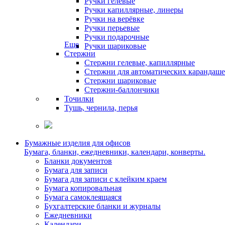
Ручки гелевые
Ручки капиллярные, линеры
Ручки на верёвке
Ручки перьевые
Ручки подарочные
Еще
Ручки шариковые
Стержни
Стержни гелевые, капиллярные
Стержни для автоматических карандаш
Стержни шариковые
Стержни-баллончики
Точилки
Тушь, чернила, перья
Бумажные изделия для офисов
Бумага, бланки, ежедневники, календари, конверты.
Бланки документов
Бумага для записи
Бумага для записи с клейким краем
Бумага копировальная
Бумага самоклеящаяся
Бухгалтерские бланки и журналы
Ежедневники
Календари