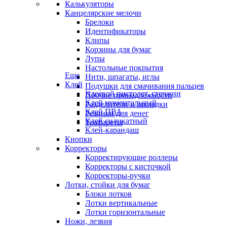
Калькуляторы
Канцелярские мелочи
Брелоки
Идентификаторы
Клипы
Корзины для бумаг
Лупы
Настольные покрытия
Еще
Нити, шпагаты, иглы
Клей
Подушки для смачивания пальцев
Клеевой пистолет, стержни
Прочие принадлежности
Клей моментальный
Разделители и закладки
Клей ПВА
Резинки для денег
Клей силикатный
Трафареты
Клей-карандаш
Кнопки
Корректоры
Корректирующие роллеры
Корректоры с кисточкой
Корректоры-ручки
Лотки, стойки для бумаг
Блоки лотков
Лотки вертикальные
Лотки горизонтальные
Ножи, лезвия