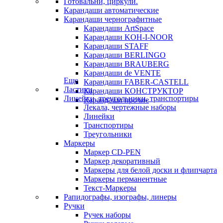
Готовальни, циркули.
Карандаши автоматические
Карандаши чернографитные
Карандаши ArtSpace
Карандаши KOH-I-NOOR
Карандаши STAFF
Карандаши BERLINGO
Карандаши BRAUBERG
Карандаши de VENTE
Еще
Карандаши FABER-CASTELL
Ластики
Карандаши КОНСТРУКТОР
Линейки, треугольники, транспортиры
Карандаши прочие
Лекала, чертежные наборы
Линейки
Транспортиры
Треугольники
Маркеры
Маркер CD-PEN
Маркер декоративный
Маркеры для белой доски и флипчарта
Маркеры перманентные
Текст-Маркеры
Рапидографы, изографы, линеры
Ручки
Ручек наборы