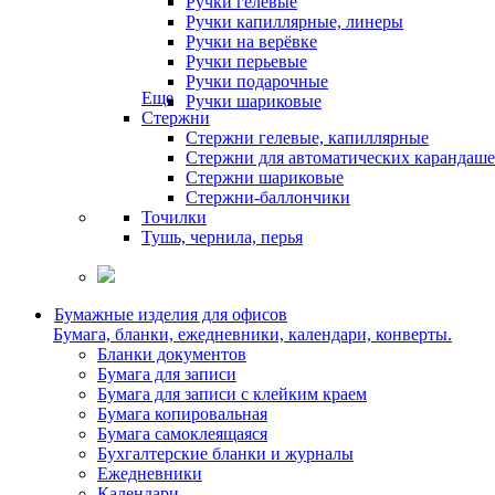
Ручки гелевые
Ручки капиллярные, линеры
Ручки на верёвке
Ручки перьевые
Ручки подарочные
Еще
Ручки шариковые
Стержни
Стержни гелевые, капиллярные
Стержни для автоматических карандаш
Стержни шариковые
Стержни-баллончики
Точилки
Тушь, чернила, перья
Бумажные изделия для офисов
Бумага, бланки, ежедневники, календари, конверты.
Бланки документов
Бумага для записи
Бумага для записи с клейким краем
Бумага копировальная
Бумага самоклеящаяся
Бухгалтерские бланки и журналы
Ежедневники
Календари