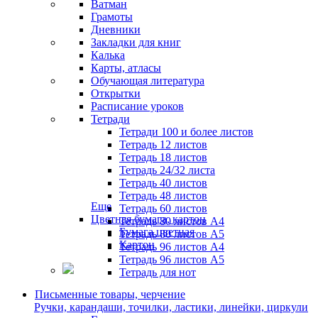
Ватман
Грамоты
Дневники
Закладки для книг
Калька
Карты, атласы
Обучающая литература
Открытки
Расписание уроков
Тетради
Тетради 100 и более листов
Тетрадь 12 листов
Тетрадь 18 листов
Тетрадь 24/32 листа
Тетрадь 40 листов
Тетрадь 48 листов
Еще
Тетрадь 60 листов
Цветная бумага, картон
Тетрадь 80 листов А4
Бумага цветная
Тетрадь 80 листов А5
Картон
Тетрадь 96 листов А4
Тетрадь 96 листов А5
Тетрадь для нот
Письменные товары, черчение
Ручки, карандаши, точилки, ластики, линейки, циркули