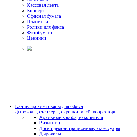
Кассовая лента
Конверты
Офисная бумага
Планинги
Ролики для факса
Фотобумага
Ценники
Канцелярские товары для офиса
Дыроколы, степлеры, скрепки, клей, корректоры
Архивные короба, накопители
Визитницы
Доски демонстрационные, аксессуары
Дыроколы