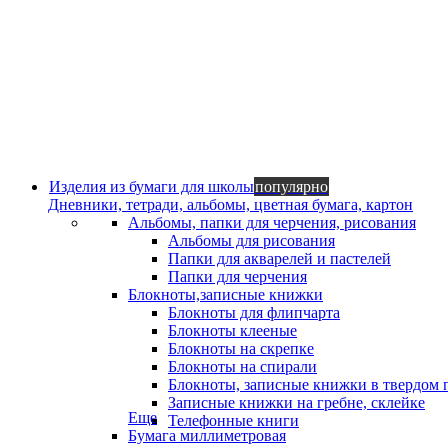
Изделия из бумаги для школы
популярно
Дневники, тетради, альбомы, цветная бумага, картон
Альбомы, папки для черчения, рисования
Альбомы для рисования
Папки для акварелей и пастелей
Папки для черчения
Блокноты,записные книжки
Блокноты для флипчарта
Блокноты клееные
Блокноты на скрепке
Блокноты на спирали
Блокноты, записные книжки в твердом 
Записные книжки на гребне, склейке
Еще
Телефонные книги
Бумага миллиметровая