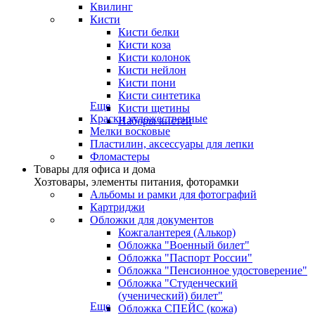
Квилинг
Кисти
Кисти белки
Кисти коза
Кисти колонок
Кисти нейлон
Кисти пони
Кисти синтетика
Еще
Кисти щетины
Краски художественные
Наборы кистей
Мелки восковые
Пластилин, аксессуары для лепки
Фломастеры
Товары для офиса и дома
Хозтовары, элементы питания, фоторамки
Альбомы и рамки для фотографий
Картриджи
Обложки для документов
Кожгалантерея (Алькор)
Обложка "Военный билет"
Обложка "Паспорт России"
Обложка "Пенсионное удостоверение"
Обложка "Студенческий
(ученический) билет"
Еще
Обложка СПЕЙС (кожа)