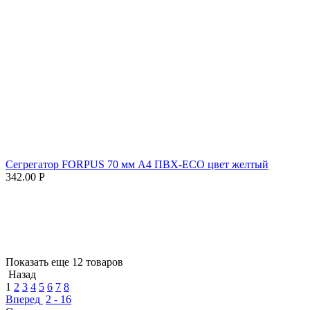
Сегрегатор FORPUS 70 мм А4 ПВХ-ECO цвет желтый
342.00
Р
Показать еще 12 товаров
Назад
1
2
3
4
5
6
7
8
Вперед
2 - 16