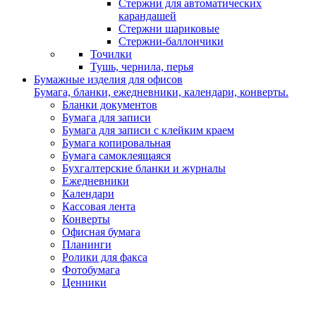
Стержни для автоматических
карандашей
Стержни шариковые
Стержни-баллончики
Точилки
Тушь, чернила, перья
Бумажные изделия для офисов
Бумага, бланки, ежедневники, календари, конверты.
Бланки документов
Бумага для записи
Бумага для записи с клейким краем
Бумага копировальная
Бумага самоклеящаяся
Бухгалтерские бланки и журналы
Ежедневники
Календари
Кассовая лента
Конверты
Офисная бумага
Планинги
Ролики для факса
Фотобумага
Ценники