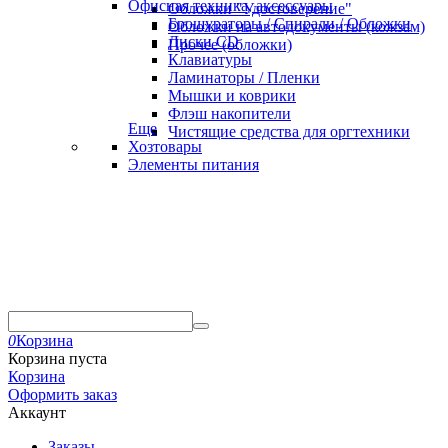
Офисная техника, аксессуары
Обложки "Удостоверение"
Брошураторы / Спирали / Обложки
Обложки на автодокументы (кожзам)
Диски CD
Прочее (обложки)
Клавиатуры
Ламинаторы / Пленки
Мышки и коврики
Флэш накопители
Еще
Чистящие средства для оргтехники
Хозтовары
Элементы питания
0
Корзина
Корзина пуста
Корзина
Оформить заказ
Аккаунт
Заказы