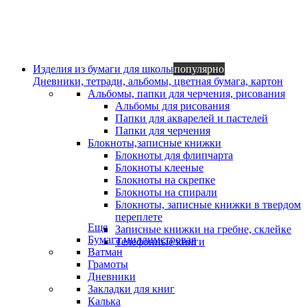
Изделия из бумаги для школы
популярно
Дневники, тетради, альбомы, цветная бумага, картон
Альбомы, папки для черчения, рисования
Альбомы для рисования
Папки для акварелей и пастелей
Папки для черчения
Блокноты,записные книжки
Блокноты для флипчарта
Блокноты клееные
Блокноты на скрепке
Блокноты на спирали
Блокноты, записные книжки в твердом
переплете
Еще
Записные книжки на гребне, склейке
Бумага миллиметровая
Телефонные книги
Ватман
Грамоты
Дневники
Закладки для книг
Калька