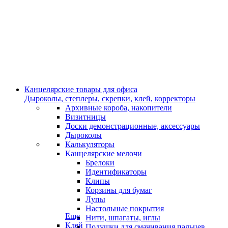
Канцелярские товары для офиса
Дыроколы, степлеры, скрепки, клей, корректоры
Архивные короба, накопители
Визитницы
Доски демонстрационные, аксессуары
Дыроколы
Калькуляторы
Канцелярские мелочи
Брелоки
Идентификаторы
Клипы
Корзины для бумаг
Лупы
Настольные покрытия
Еще
Нити, шпагаты, иглы
Клей
Подушки для смачивания пальцев