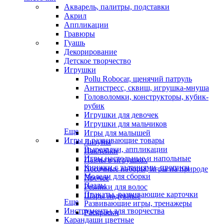
Акварель, палитры, подставки
Акрил
Аппликации
Гравюры
Гуашь
Декорирование
Детское творчество
Игрушки
Pollu Robocar, щенячий патруль
Антистресс, сквиш, игрушка-мнуша
Головоломки, конструкторы, кубик-
рубик
Игрушки для девочек
Игрушки для мальчиков
Еще
Игры для малышей
Игры и развивающие товары
Лизуны
Вырезалки, аппликации
Наклейки
Игры настольные и напольные
Пазлы в игрушках
Книжки с заданиями, прописи
Песочные наборы, игры на природе
Модели для сборки
Прочее
Пазлы
Резинки для волос
Плакаты, развивающие карточки
Шары надувные
Еще
Развивающие игры, тренажеры
Инструменты для творчества
Раскраски
Карандаши цветные