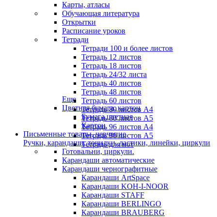
Карты, атласы
Обучающая литература
Открытки
Расписание уроков
Тетради
Тетради 100 и более листов
Тетрадь 12 листов
Тетрадь 18 листов
Тетрадь 24/32 листа
Тетрадь 40 листов
Тетрадь 48 листов
Еще
Тетрадь 60 листов
Цветная бумага, картон
Тетрадь 80 листов А4
Бумага цветная
Тетрадь 80 листов А5
Картон
Тетрадь 96 листов А4
Письменные товары, черчение
Тетрадь 96 листов А5
Ручки, карандаши, точилки, ластики, линейки, циркули
Тетрадь для нот
Готовальни, циркули.
Карандаши автоматические
Карандаши чернографитные
Карандаши ArtSpace
Карандаши KOH-I-NOOR
Карандаши STAFF
Карандаши BERLINGO
Карандаши BRAUBERG