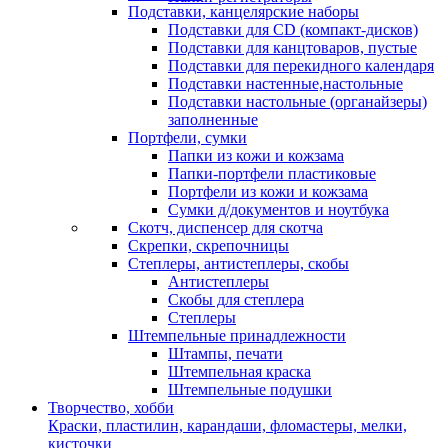
Подставки, канцелярские наборы
Подставки для CD (компакт-дисков)
Подставки для канцтоваров, пустые
Подставки для перекидного календаря
Подставки настенные,настольные
Подставки настольные (органайзеры)
заполненные
Портфели, сумки
Папки из кожи и кожзама
Папки-портфели пластиковые
Портфели из кожи и кожзама
Сумки д/документов и ноутбука
Скотч, диспенсер для скотча
Скрепки, скрепочницы
Степлеры, антистеплеры, скобы
Антистеплеры
Скобы для степлера
Степлеры
Штемпельные принадлежности
Штампы, печати
Штемпельная краска
Штемпельные подушки
Творчество, хобби
Краски, пластилин, карандаши, фломастеры, мелки,
кисточки