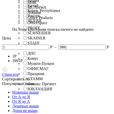
Индия
Molti
Китай
MUNHWA
Корея, Республика
Noname
Россия
Office Products
ЧЕХИЯ
OfficeSpace
PROFF
По этим критериям поиска ничего не найдено
SCHNEIDER
Цена
SKAINER
STAFF
Р
–
Р
ГАММА
ДПС
1
Р
Комус
3991
Р
Мульти-Пульти
ОФИСМАГ
Праздник
Сбросить
СТАММ
Сортировать по:
Популярные выше
Феникс Презент
ЮНЛАНДИЯ
Новинки выше
От А до Я
От Я до А
Дешевые выше
Дорогие выше