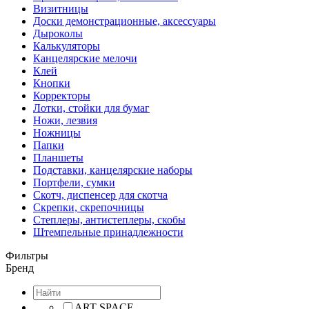
Визитницы
Доски демонстрационные, аксессуары
Дыроколы
Калькуляторы
Канцелярские мелочи
Клей
Кнопки
Корректоры
Лотки, стойки для бумаг
Ножи, лезвия
Ножницы
Папки
Планшеты
Подставки, канцелярские наборы
Портфели, сумки
Скотч, диспенсер для скотча
Скрепки, скрепочницы
Степлеры, антистеплеры, скобы
Штемпельные принадлежности
Фильтры
Бренд
ART SPACE