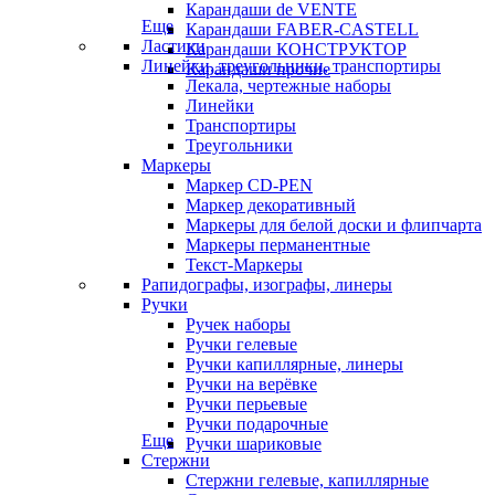
Карандаши de VENTE
Еще
Карандаши FABER-CASTELL
Ластики
Карандаши КОНСТРУКТОР
Линейки, треугольники, транспортиры
Карандаши прочие
Лекала, чертежные наборы
Линейки
Транспортиры
Треугольники
Маркеры
Маркер CD-PEN
Маркер декоративный
Маркеры для белой доски и флипчарта
Маркеры перманентные
Текст-Маркеры
Рапидографы, изографы, линеры
Ручки
Ручек наборы
Ручки гелевые
Ручки капиллярные, линеры
Ручки на верёвке
Ручки перьевые
Ручки подарочные
Еще
Ручки шариковые
Стержни
Стержни гелевые, капиллярные