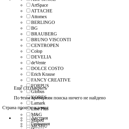
ArtSpace
ATTACHE
Attomex
BERLINGO
BG
BRAUBERG
BRUNO VISCONTI
CENTROPEN
Colop
DEVELIA
deVente
DOLCE COSTO
Erich Krause
FANCY CREATIVE
FORPUS
Еще (31)
Закрыть
Globus
KORES
По этим критериям поиска ничего не найдено
Lamark
Страна происхождения
Line Plus
M&G
Австрия
Maped
Германия
MESHU