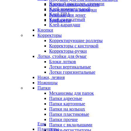
Клеевой пистолет, стержни
Прочие принадлежности
Клей моментальный
Разделители и закладки
Клей ПВА
Резинки для денег
Клей силикатный
Трафареты
Клей-карандаш
Кнопки
Корректоры
Корректирующие роллеры
Корректоры с кисточкой
Корректоры-ручки
Лотки, стойки для бумаг
Блоки лотков
Лотки вертикальные
Лотки горизонтальные
Ножи, лезвия
Ножницы
Папки
Механизмы для папок
Папки адресные
Папки картонные
Папки на кольцах
Папки пластиковые
Папки прочие
Еще
Папки с вкладышами
Планшеты
Папки-регистраторы