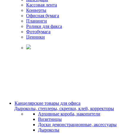
Кассовая лента
Конверты
Офисная бумага
Планинги
Ролики для факса
Фотобумага
Ценники
Канцелярские товары для офиса
Дыроколы, степлеры, скрепки, клей, корректоры
Архивные короба, накопители
Визитницы
Доски демонстрационные, аксессуары
Дыроколы