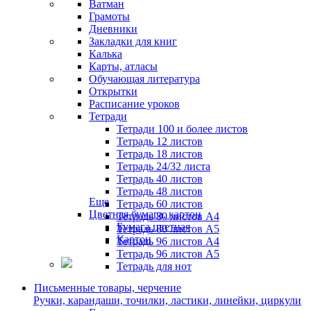
Ватман
Грамоты
Дневники
Закладки для книг
Калька
Карты, атласы
Обучающая литература
Открытки
Расписание уроков
Тетради
Тетради 100 и более листов
Тетрадь 12 листов
Тетрадь 18 листов
Тетрадь 24/32 листа
Тетрадь 40 листов
Тетрадь 48 листов
Еще
Тетрадь 60 листов
Цветная бумага, картон
Тетрадь 80 листов А4
Бумага цветная
Тетрадь 80 листов А5
Картон
Тетрадь 96 листов А4
Тетрадь 96 листов А5
Тетрадь для нот
Письменные товары, черчение
Ручки, карандаши, точилки, ластики, линейки, циркули