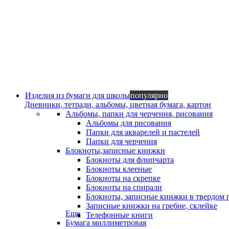
Изделия из бумаги для школы
популярно
Дневники, тетради, альбомы, цветная бумага, картон
Альбомы, папки для черчения, рисования
Альбомы для рисования
Папки для акварелей и пастелей
Папки для черчения
Блокноты,записные книжки
Блокноты для флипчарта
Блокноты клееные
Блокноты на скрепке
Блокноты на спирали
Блокноты, записные книжки в твердом 
Записные книжки на гребне, склейке
Еще
Телефонные книги
Бумага миллиметровая