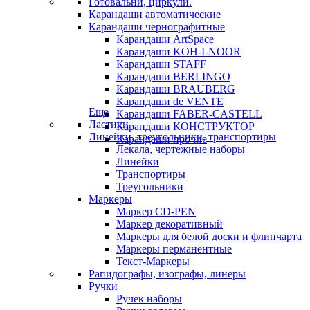
Готовальни, циркули.
Карандаши автоматические
Карандаши чернографитные
Карандаши ArtSpace
Карандаши KOH-I-NOOR
Карандаши STAFF
Карандаши BERLINGO
Карандаши BRAUBERG
Карандаши de VENTE
Еще
Карандаши FABER-CASTELL
Ластики
Карандаши КОНСТРУКТОР
Линейки, треугольники, транспортиры
Карандаши прочие
Лекала, чертежные наборы
Линейки
Транспортиры
Треугольники
Маркеры
Маркер CD-PEN
Маркер декоративный
Маркеры для белой доски и флипчарта
Маркеры перманентные
Текст-Маркеры
Рапидографы, изографы, линеры
Ручки
Ручек наборы