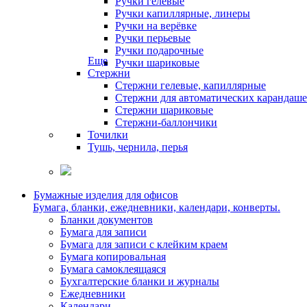
Ручки гелевые
Ручки капиллярные, линеры
Ручки на верёвке
Ручки перьевые
Ручки подарочные
Еще
Ручки шариковые
Стержни
Стержни гелевые, капиллярные
Стержни для автоматических карандаш
Стержни шариковые
Стержни-баллончики
Точилки
Тушь, чернила, перья
Бумажные изделия для офисов
Бумага, бланки, ежедневники, календари, конверты.
Бланки документов
Бумага для записи
Бумага для записи с клейким краем
Бумага копировальная
Бумага самоклеящаяся
Бухгалтерские бланки и журналы
Ежедневники
Календари