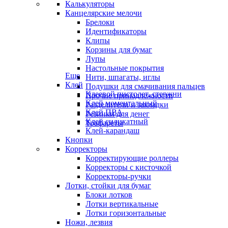
Калькуляторы
Канцелярские мелочи
Брелоки
Идентификаторы
Клипы
Корзины для бумаг
Лупы
Настольные покрытия
Еще
Нити, шпагаты, иглы
Клей
Подушки для смачивания пальцев
Клеевой пистолет, стержни
Прочие принадлежности
Клей моментальный
Разделители и закладки
Клей ПВА
Резинки для денег
Клей силикатный
Трафареты
Клей-карандаш
Кнопки
Корректоры
Корректирующие роллеры
Корректоры с кисточкой
Корректоры-ручки
Лотки, стойки для бумаг
Блоки лотков
Лотки вертикальные
Лотки горизонтальные
Ножи, лезвия