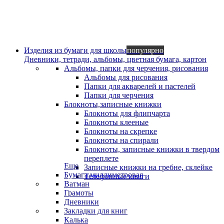
Изделия из бумаги для школы
популярно
Дневники, тетради, альбомы, цветная бумага, картон
Альбомы, папки для черчения, рисования
Альбомы для рисования
Папки для акварелей и пастелей
Папки для черчения
Блокноты,записные книжки
Блокноты для флипчарта
Блокноты клееные
Блокноты на скрепке
Блокноты на спирали
Блокноты, записные книжки в твердом
переплете
Еще
Записные книжки на гребне, склейке
Бумага миллиметровая
Телефонные книги
Ватман
Грамоты
Дневники
Закладки для книг
Калька