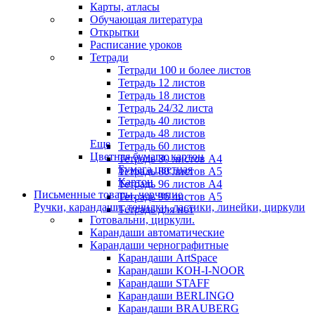
Карты, атласы
Обучающая литература
Открытки
Расписание уроков
Тетради
Тетради 100 и более листов
Тетрадь 12 листов
Тетрадь 18 листов
Тетрадь 24/32 листа
Тетрадь 40 листов
Тетрадь 48 листов
Еще
Тетрадь 60 листов
Цветная бумага, картон
Тетрадь 80 листов А4
Бумага цветная
Тетрадь 80 листов А5
Картон
Тетрадь 96 листов А4
Письменные товары, черчение
Тетрадь 96 листов А5
Ручки, карандаши, точилки, ластики, линейки, циркули
Тетрадь для нот
Готовальни, циркули.
Карандаши автоматические
Карандаши чернографитные
Карандаши ArtSpace
Карандаши KOH-I-NOOR
Карандаши STAFF
Карандаши BERLINGO
Карандаши BRAUBERG