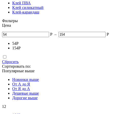
Клей ПВА
Клей силикатный
Клей-карандаш
Фильтры
Цена
Р
–
Р
54
Р
154
Р
Сбросить
Сортировать по:
Популярные выше
Новинки выше
От А до Я
От Я до А
Дешевые выше
Дорогие выше
12