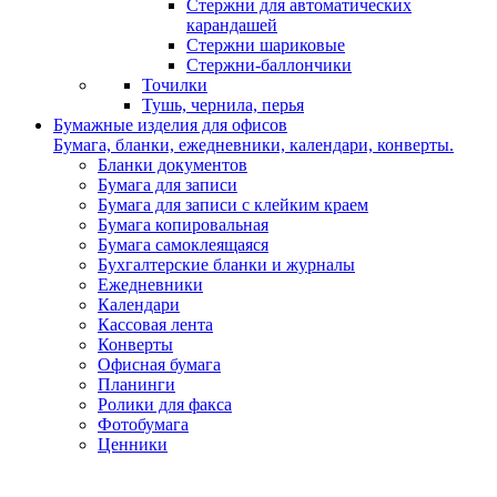
Стержни для автоматических
карандашей
Стержни шариковые
Стержни-баллончики
Точилки
Тушь, чернила, перья
Бумажные изделия для офисов
Бумага, бланки, ежедневники, календари, конверты.
Бланки документов
Бумага для записи
Бумага для записи с клейким краем
Бумага копировальная
Бумага самоклеящаяся
Бухгалтерские бланки и журналы
Ежедневники
Календари
Кассовая лента
Конверты
Офисная бумага
Планинги
Ролики для факса
Фотобумага
Ценники