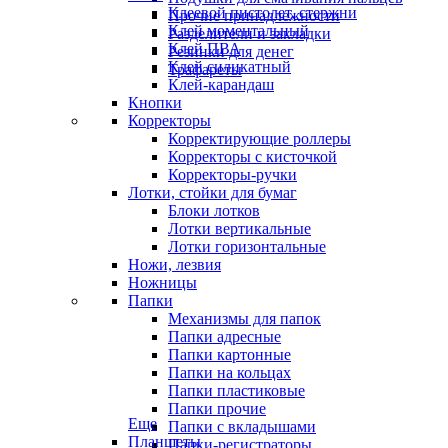
Клеевой пистолет, стержни
Прочие принадлежности
Клей моментальный
Разделители и закладки
Клей ПВА
Резинки для денег
Клей силикатный
Трафареты
Клей-карандаш
Кнопки
Корректоры
Корректирующие роллеры
Корректоры с кисточкой
Корректоры-ручки
Лотки, стойки для бумаг
Блоки лотков
Лотки вертикальные
Лотки горизонтальные
Ножи, лезвия
Ножницы
Папки
Механизмы для папок
Папки адресные
Папки картонные
Папки на кольцах
Папки пластиковые
Папки прочие
Еще
Папки с вкладышами
Планшеты
Папки-регистраторы