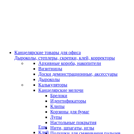
Канцелярские товары для офиса
Дыроколы, степлеры, скрепки, клей, корректоры
Архивные короба, накопители
Визитницы
Доски демонстрационные, аксессуары
Дыроколы
Калькуляторы
Канцелярские мелочи
Брелоки
Идентификаторы
Клипы
Корзины для бумаг
Лупы
Настольные покрытия
Еще
Нити, шпагаты, иглы
Клей
Подушки для смачивания пальцев