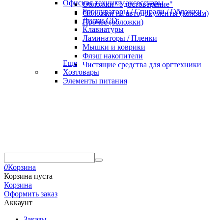
Офисная техника, аксессуары
Обложки "Удостоверение"
Брошураторы / Спирали / Обложки
Обложки на автодокументы (кожзам)
Диски CD
Прочее (обложки)
Клавиатуры
Ламинаторы / Пленки
Мышки и коврики
Флэш накопители
Еще
Чистящие средства для оргтехники
Хозтовары
Элементы питания
0
Корзина
Корзина пуста
Корзина
Оформить заказ
Аккаунт
Заказы