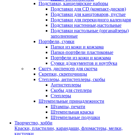
Подставки, канцелярские наборы
Подставки для CD (компакт-дисков)
Подставки для канцтоваров, пустые
Подставки для перекидного календаря
Подставки настенные,настольные
Подставки настольные (органайзеры)
заполненные
Портфели, сумки
Папки из кожи и кожзама
Папки-портфели пластиковые
Портфели из кожи и кожзама
Сумки д/документов и ноутбука
Скотч, диспенсер для скотча
Скрепки, скрепочницы
Степлеры, антистеплеры, скобы
Антистеплеры
Скобы для степлера
Степлеры
Штемпельные принадлежности
Штампы, печати
Штемпельная краска
Штемпельные подушки
Творчество, хобби
Краски, пластилин, карандаши, фломастеры, мелки,
кисточки