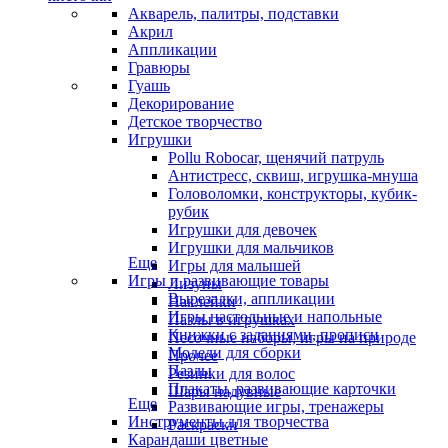
Акварель, палитры, подставки
Акрил
Аппликации
Гравюры
Гуашь
Декорирование
Детское творчество
Игрушки
Pollu Robocar, щенячий патруль
Антистресс, сквиш, игрушка-мнуша
Головоломки, конструкторы, кубик-
рубик
Игрушки для девочек
Игрушки для мальчиков
Еще
Игры для малышей
Игры и развивающие товары
Лизуны
Вырезалки, аппликации
Наклейки
Игры настольные и напольные
Пазлы в игрушках
Книжки с заданиями, прописи
Песочные наборы, игры на природе
Модели для сборки
Прочее
Пазлы
Резинки для волос
Плакаты, развивающие карточки
Шары надувные
Еще
Развивающие игры, тренажеры
Инструменты для творчества
Раскраски
Карандаши цветные