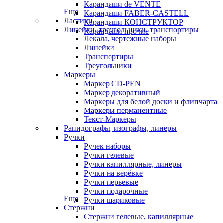
Карандаши de VENTE
Еще
Карандаши FABER-CASTELL
Ластики
Карандаши КОНСТРУКТОР
Линейки, треугольники, транспортиры
Карандаши прочие
Лекала, чертежные наборы
Линейки
Транспортиры
Треугольники
Маркеры
Маркер CD-PEN
Маркер декоративный
Маркеры для белой доски и флипчарта
Маркеры перманентные
Текст-Маркеры
Рапидографы, изографы, линеры
Ручки
Ручек наборы
Ручки гелевые
Ручки капиллярные, линеры
Ручки на верёвке
Ручки перьевые
Ручки подарочные
Еще
Ручки шариковые
Стержни
Стержни гелевые, капиллярные