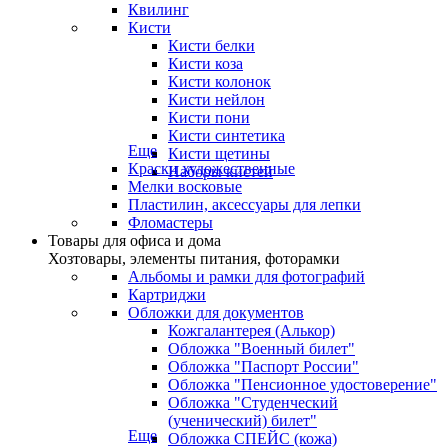
Квилинг
Кисти
Кисти белки
Кисти коза
Кисти колонок
Кисти нейлон
Кисти пони
Кисти синтетика
Еще
Кисти щетины
Краски художественные
Наборы кистей
Мелки восковые
Пластилин, аксессуары для лепки
Фломастеры
Товары для офиса и дома
Хозтовары, элементы питания, фоторамки
Альбомы и рамки для фотографий
Картриджи
Обложки для документов
Кожгалантерея (Алькор)
Обложка "Военный билет"
Обложка "Паспорт России"
Обложка "Пенсионное удостоверение"
Обложка "Студенческий
(ученический) билет"
Еще
Обложка СПЕЙС (кожа)