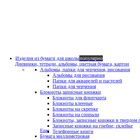
Изделия из бумаги для школы
популярно
Дневники, тетради, альбомы, цветная бумага, картон
Альбомы, папки для черчения, рисования
Альбомы для рисования
Папки для акварелей и пастелей
Папки для черчения
Блокноты,записные книжки
Блокноты для флипчарта
Блокноты клееные
Блокноты на скрепке
Блокноты на спирали
Блокноты, записные книжки в твердом 
Записные книжки на гребне, склейке
Еще
Телефонные книги
Бумага миллиметровая