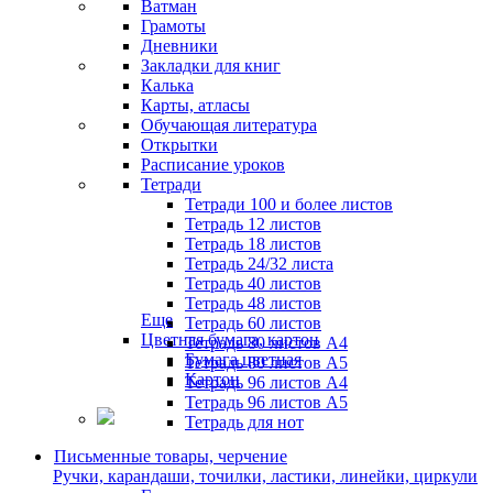
Ватман
Грамоты
Дневники
Закладки для книг
Калька
Карты, атласы
Обучающая литература
Открытки
Расписание уроков
Тетради
Тетради 100 и более листов
Тетрадь 12 листов
Тетрадь 18 листов
Тетрадь 24/32 листа
Тетрадь 40 листов
Тетрадь 48 листов
Еще
Тетрадь 60 листов
Цветная бумага, картон
Тетрадь 80 листов А4
Бумага цветная
Тетрадь 80 листов А5
Картон
Тетрадь 96 листов А4
Тетрадь 96 листов А5
Тетрадь для нот
Письменные товары, черчение
Ручки, карандаши, точилки, ластики, линейки, циркули