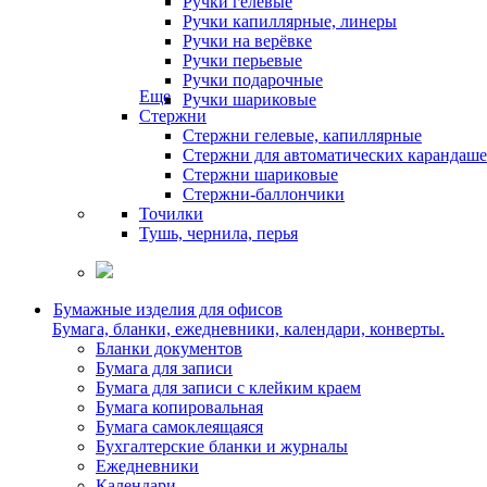
Ручки гелевые
Ручки капиллярные, линеры
Ручки на верёвке
Ручки перьевые
Ручки подарочные
Еще
Ручки шариковые
Стержни
Стержни гелевые, капиллярные
Стержни для автоматических карандаш
Стержни шариковые
Стержни-баллончики
Точилки
Тушь, чернила, перья
Бумажные изделия для офисов
Бумага, бланки, ежедневники, календари, конверты.
Бланки документов
Бумага для записи
Бумага для записи с клейким краем
Бумага копировальная
Бумага самоклеящаяся
Бухгалтерские бланки и журналы
Ежедневники
Календари