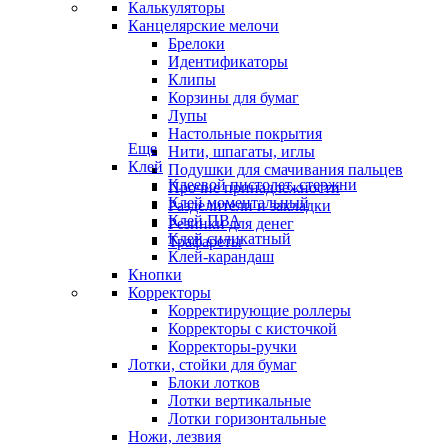
Калькуляторы
Канцелярские мелочи
Брелоки
Идентификаторы
Клипы
Корзины для бумаг
Лупы
Настольные покрытия
Еще
Нити, шпагаты, иглы
Клей
Подушки для смачивания пальцев
Клеевой пистолет, стержни
Прочие принадлежности
Клей моментальный
Разделители и закладки
Клей ПВА
Резинки для денег
Клей силикатный
Трафареты
Клей-карандаш
Кнопки
Корректоры
Корректирующие роллеры
Корректоры с кисточкой
Корректоры-ручки
Лотки, стойки для бумаг
Блоки лотков
Лотки вертикальные
Лотки горизонтальные
Ножи, лезвия