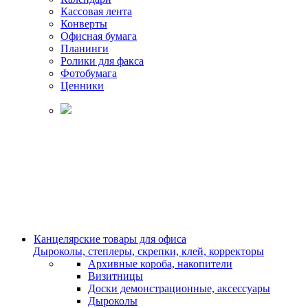
Кассовая лента
Конверты
Офисная бумага
Планинги
Ролики для факса
Фотобумага
Ценники
Канцелярские товары для офиса
Дыроколы, степлеры, скрепки, клей, корректоры
Архивные короба, накопители
Визитницы
Доски демонстрационные, аксессуары
Дыроколы