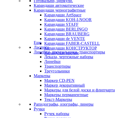
Готовальни, циркули.
Карандаши автоматические
Карандаши чернографитные
Карандаши ArtSpace
Карандаши KOH-I-NOOR
Карандаши STAFF
Карандаши BERLINGO
Карандаши BRAUBERG
Карандаши de VENTE
Еще
Карандаши FABER-CASTELL
Ластики
Карандаши КОНСТРУКТОР
Линейки, треугольники, транспортиры
Карандаши прочие
Лекала, чертежные наборы
Линейки
Транспортиры
Треугольники
Маркеры
Маркер CD-PEN
Маркер декоративный
Маркеры для белой доски и флипчарта
Маркеры перманентные
Текст-Маркеры
Рапидографы, изографы, линеры
Ручки
Ручек наборы