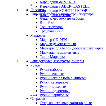
Карандаши de VENTE
Еще
Карандаши FABER-CASTELL
Ластики
Карандаши КОНСТРУКТОР
Линейки, треугольники, транспортиры
Карандаши прочие
Лекала, чертежные наборы
Линейки
Транспортиры
Треугольники
Маркеры
Маркер CD-PEN
Маркер декоративный
Маркеры для белой доски и флипчарта
Маркеры перманентные
Текст-Маркеры
Рапидографы, изографы, линеры
Ручки
Ручек наборы
Ручки гелевые
Ручки капиллярные, линеры
Ручки на верёвке
Ручки перьевые
Ручки подарочные
Еще
Ручки шариковые
Стержни
Стержни гелевые, капиллярные