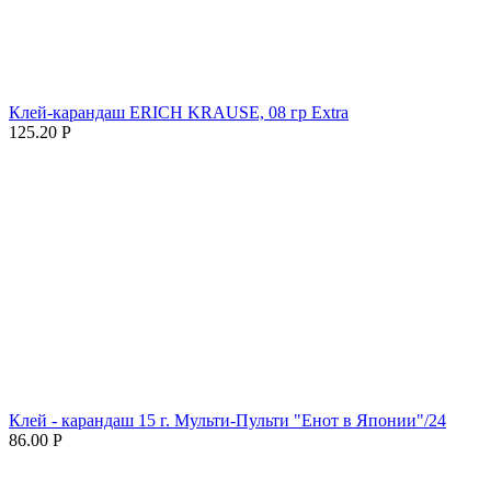
Клей-карандаш ERICH KRAUSE, 08 гр Extra
125.20
Р
Клей - карандаш 15 г. Мульти-Пульти "Енот в Японии"/24
86.00
Р