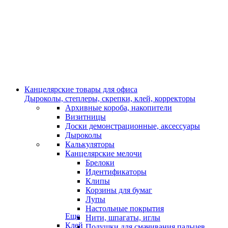
Канцелярские товары для офиса
Дыроколы, степлеры, скрепки, клей, корректоры
Архивные короба, накопители
Визитницы
Доски демонстрационные, аксессуары
Дыроколы
Калькуляторы
Канцелярские мелочи
Брелоки
Идентификаторы
Клипы
Корзины для бумаг
Лупы
Настольные покрытия
Еще
Нити, шпагаты, иглы
Клей
Подушки для смачивания пальцев