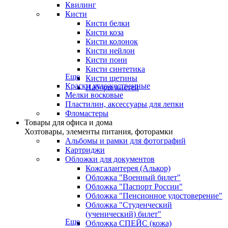
Квилинг
Кисти
Кисти белки
Кисти коза
Кисти колонок
Кисти нейлон
Кисти пони
Кисти синтетика
Еще
Кисти щетины
Краски художественные
Наборы кистей
Мелки восковые
Пластилин, аксессуары для лепки
Фломастеры
Товары для офиса и дома
Хозтовары, элементы питания, фоторамки
Альбомы и рамки для фотографий
Картриджи
Обложки для документов
Кожгалантерея (Алькор)
Обложка "Военный билет"
Обложка "Паспорт России"
Обложка "Пенсионное удостоверение"
Обложка "Студенческий
(ученический) билет"
Еще
Обложка СПЕЙС (кожа)