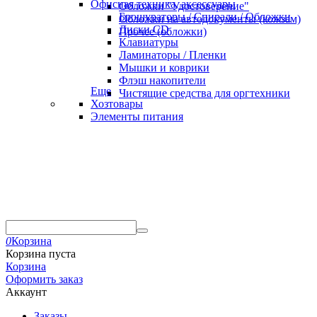
Офисная техника, аксессуары
Обложки "Удостоверение"
Брошураторы / Спирали / Обложки
Обложки на автодокументы (кожзам)
Диски CD
Прочее (обложки)
Клавиатуры
Ламинаторы / Пленки
Мышки и коврики
Флэш накопители
Еще
Чистящие средства для оргтехники
Хозтовары
Элементы питания
0
Корзина
Корзина пуста
Корзина
Оформить заказ
Аккаунт
Заказы