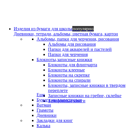
Изделия из бумаги для школы
популярно
Дневники, тетради, альбомы, цветная бумага, картон
Альбомы, папки для черчения, рисования
Альбомы для рисования
Папки для акварелей и пастелей
Папки для черчения
Блокноты,записные книжки
Блокноты для флипчарта
Блокноты клееные
Блокноты на скрепке
Блокноты на спирали
Блокноты, записные книжки в твердом
переплете
Еще
Записные книжки на гребне, склейке
Бумага миллиметровая
Телефонные книги
Ватман
Грамоты
Дневники
Закладки для книг
Калька