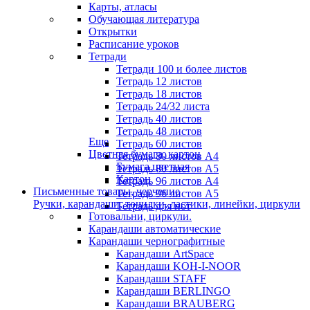
Карты, атласы
Обучающая литература
Открытки
Расписание уроков
Тетради
Тетради 100 и более листов
Тетрадь 12 листов
Тетрадь 18 листов
Тетрадь 24/32 листа
Тетрадь 40 листов
Тетрадь 48 листов
Еще
Тетрадь 60 листов
Цветная бумага, картон
Тетрадь 80 листов А4
Бумага цветная
Тетрадь 80 листов А5
Картон
Тетрадь 96 листов А4
Письменные товары, черчение
Тетрадь 96 листов А5
Ручки, карандаши, точилки, ластики, линейки, циркули
Тетрадь для нот
Готовальни, циркули.
Карандаши автоматические
Карандаши чернографитные
Карандаши ArtSpace
Карандаши KOH-I-NOOR
Карандаши STAFF
Карандаши BERLINGO
Карандаши BRAUBERG