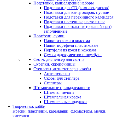
Подставки, канцелярские наборы
Подставки для CD (компакт-дисков)
Подставки для канцтоваров, пустые
Подставки для перекидного календаря
Подставки настенные,настольные
Подставки настольные (органайзеры)
заполненные
Портфели, сумки
Папки из кожи и кожзама
Папки-портфели пластиковые
Портфели из кожи и кожзама
Сумки д/документов и ноутбука
Скотч, диспенсер для скотча
Скрепки, скрепочницы
Степлеры, антистеплеры, скобы
Антистеплеры
Скобы для степлера
Степлеры
Штемпельные принадлежности
Штампы, печати
Штемпельная краска
Штемпельные подушки
Творчество, хобби
Краски, пластилин, карандаши, фломастеры, мелки,
кисточки