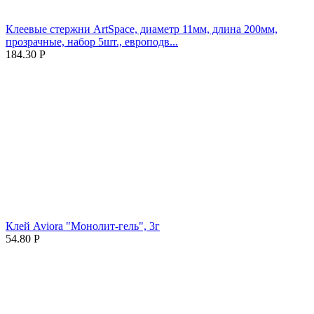
Клеевые стержни ArtSpace, диаметр 11мм, длина 200мм,
прозрачные, набор 5шт., европодв...
184.30
Р
Клей Aviora "Монолит-гель", 3г
54.80
Р