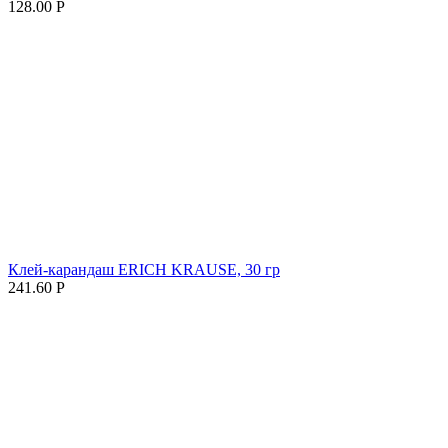
128.00
Р
Клей-карандаш ERICH KRAUSE, 30 гр
241.60
Р