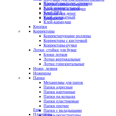
Клеевой пистолет, стержни
Прочие принадлежности
Клей моментальный
Разделители и закладки
Клей ПВА
Резинки для денег
Клей силикатный
Трафареты
Клей-карандаш
Кнопки
Корректоры
Корректирующие роллеры
Корректоры с кисточкой
Корректоры-ручки
Лотки, стойки для бумаг
Блоки лотков
Лотки вертикальные
Лотки горизонтальные
Ножи, лезвия
Ножницы
Папки
Механизмы для папок
Папки адресные
Папки картонные
Папки на кольцах
Папки пластиковые
Папки прочие
Еще
Папки с вкладышами
Планшеты
Папки-регистраторы