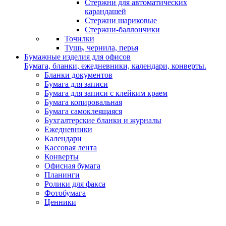
Стержни для автоматических
карандашей
Стержни шариковые
Стержни-баллончики
Точилки
Тушь, чернила, перья
Бумажные изделия для офисов
Бумага, бланки, ежедневники, календари, конверты.
Бланки документов
Бумага для записи
Бумага для записи с клейким краем
Бумага копировальная
Бумага самоклеящаяся
Бухгалтерские бланки и журналы
Ежедневники
Календари
Кассовая лента
Конверты
Офисная бумага
Планинги
Ролики для факса
Фотобумага
Ценники