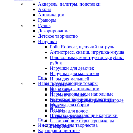
Акварель, палитры, подставки
Акрил
Аппликации
Гравюры
Гуашь
Декорирование
Детское творчество
Игрушки
Pollu Robocar, щенячий патруль
Антистресс, сквиш, игрушка-мнуша
Головоломки, конструкторы, кубик-
рубик
Игрушки для девочек
Игрушки для мальчиков
Еще
Игры для малышей
Игры и развивающие товары
Лизуны
Вырезалки, аппликации
Наклейки
Игры настольные и напольные
Пазлы в игрушках
Книжки с заданиями, прописи
Песочные наборы, игры на природе
Модели для сборки
Прочее
Пазлы
Резинки для волос
Плакаты, развивающие карточки
Шары надувные
Еще
Развивающие игры, тренажеры
Инструменты для творчества
Раскраски
Карандаши цветные