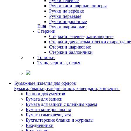
Ручки гелевые
Ручки капиллярные, линеры
Ручки на верёвке
Ручки перьевые
Ручки подарочные
Еще
Ручки шариковые
Стержни
Стержни гелевые, капиллярные
Стержни для автоматических карандаш
Стержни шариковые
Стержни-баллончики
Точилки
Тушь, чернила, перья
Бумажные изделия для офисов
Бумага, бланки, ежедневники, календари, конверты.
Бланки документов
Бумага для записи
Бумага для записи с клейким краем
Бумага копировальная
Бумага самоклеящаяся
Бухгалтерские бланки и журналы
Ежедневники
Календари