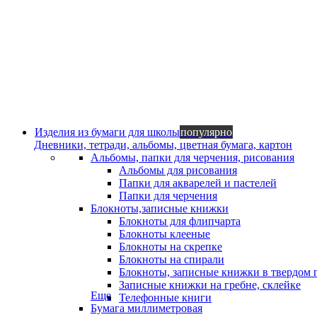
Изделия из бумаги для школы
популярно
Дневники, тетради, альбомы, цветная бумага, картон
Альбомы, папки для черчения, рисования
Альбомы для рисования
Папки для акварелей и пастелей
Папки для черчения
Блокноты,записные книжки
Блокноты для флипчарта
Блокноты клееные
Блокноты на скрепке
Блокноты на спирали
Блокноты, записные книжки в твердом 
Записные книжки на гребне, склейке
Еще
Телефонные книги
Бумага миллиметровая