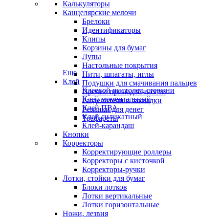
Калькуляторы
Канцелярские мелочи
Брелоки
Идентификаторы
Клипы
Корзины для бумаг
Лупы
Настольные покрытия
Еще
Нити, шпагаты, иглы
Клей
Подушки для смачивания пальцев
Клеевой пистолет, стержни
Прочие принадлежности
Клей моментальный
Разделители и закладки
Клей ПВА
Резинки для денег
Клей силикатный
Трафареты
Клей-карандаш
Кнопки
Корректоры
Корректирующие роллеры
Корректоры с кисточкой
Корректоры-ручки
Лотки, стойки для бумаг
Блоки лотков
Лотки вертикальные
Лотки горизонтальные
Ножи, лезвия