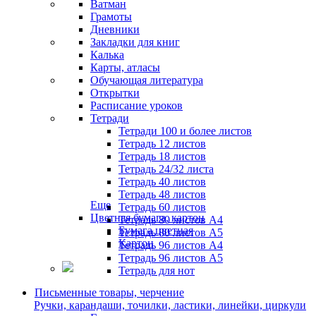
Ватман
Грамоты
Дневники
Закладки для книг
Калька
Карты, атласы
Обучающая литература
Открытки
Расписание уроков
Тетради
Тетради 100 и более листов
Тетрадь 12 листов
Тетрадь 18 листов
Тетрадь 24/32 листа
Тетрадь 40 листов
Тетрадь 48 листов
Еще
Тетрадь 60 листов
Цветная бумага, картон
Тетрадь 80 листов А4
Бумага цветная
Тетрадь 80 листов А5
Картон
Тетрадь 96 листов А4
Тетрадь 96 листов А5
Тетрадь для нот
Письменные товары, черчение
Ручки, карандаши, точилки, ластики, линейки, циркули