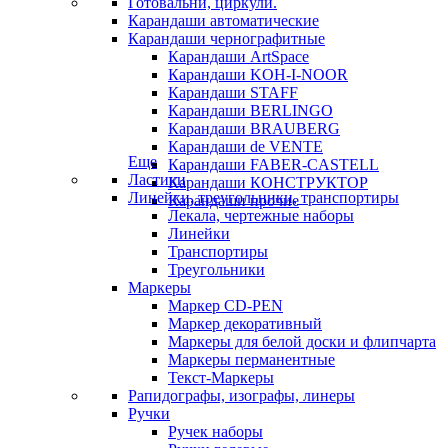
Готовальни, циркули.
Карандаши автоматические
Карандаши чернографитные
Карандаши ArtSpace
Карандаши KOH-I-NOOR
Карандаши STAFF
Карандаши BERLINGO
Карандаши BRAUBERG
Карандаши de VENTE
Еще
Карандаши FABER-CASTELL
Ластики
Карандаши КОНСТРУКТОР
Линейки, треугольники, транспортиры
Карандаши прочие
Лекала, чертежные наборы
Линейки
Транспортиры
Треугольники
Маркеры
Маркер CD-PEN
Маркер декоративный
Маркеры для белой доски и флипчарта
Маркеры перманентные
Текст-Маркеры
Рапидографы, изографы, линеры
Ручки
Ручек наборы