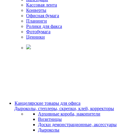
Кассовая лента
Конверты
Офисная бумага
Планинги
Ролики для факса
Фотобумага
Ценники
Канцелярские товары для офиса
Дыроколы, степлеры, скрепки, клей, корректоры
Архивные короба, накопители
Визитницы
Доски демонстрационные, аксессуары
Дыроколы