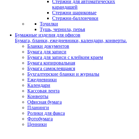
Стержни для автоматических
карандашей
Стержни шариковые
Стержни-баллончики
Точилки
Тушь, чернила, перья
Бумажные изделия для офисов
Бумага, бланки, ежедневники, календари, конверты.
Бланки документов
Бумага для записи
Бумага для записи с клейким краем
Бумага копировальная
Бумага самоклеящаяся
Бухгалтерские бланки и журналы
Ежедневники
Календари
Кассовая лента
Конверты
Офисная бумага
Планинги
Ролики для факса
Фотобумага
Ценники