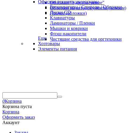
Офисная техника, аксессуары
Обложки "Удостоверение"
Брошураторы / Спирали / Обложки
Обложки на автодокументы (кожзам)
Диски CD
Прочее (обложки)
Клавиатуры
Ламинаторы / Пленки
Мышки и коврики
Флэш накопители
Еще
Чистящие средства для оргтехники
Хозтовары
Элементы питания
0
Корзина
Корзина пуста
Корзина
Оформить заказ
Аккаунт
Заказы