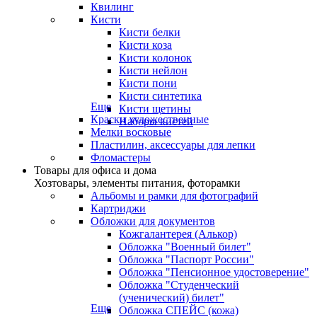
Квилинг
Кисти
Кисти белки
Кисти коза
Кисти колонок
Кисти нейлон
Кисти пони
Кисти синтетика
Еще
Кисти щетины
Краски художественные
Наборы кистей
Мелки восковые
Пластилин, аксессуары для лепки
Фломастеры
Товары для офиса и дома
Хозтовары, элементы питания, фоторамки
Альбомы и рамки для фотографий
Картриджи
Обложки для документов
Кожгалантерея (Алькор)
Обложка "Военный билет"
Обложка "Паспорт России"
Обложка "Пенсионное удостоверение"
Обложка "Студенческий
(ученический) билет"
Еще
Обложка СПЕЙС (кожа)