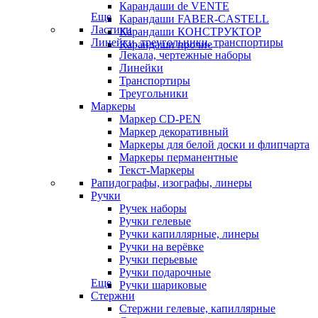
Карандаши de VENTE
Еще
Карандаши FABER-CASTELL
Ластики
Карандаши КОНСТРУКТОР
Линейки, треугольники, транспортиры
Карандаши прочие
Лекала, чертежные наборы
Линейки
Транспортиры
Треугольники
Маркеры
Маркер CD-PEN
Маркер декоративный
Маркеры для белой доски и флипчарта
Маркеры перманентные
Текст-Маркеры
Рапидографы, изографы, линеры
Ручки
Ручек наборы
Ручки гелевые
Ручки капиллярные, линеры
Ручки на верёвке
Ручки перьевые
Ручки подарочные
Еще
Ручки шариковые
Стержни
Стержни гелевые, капиллярные