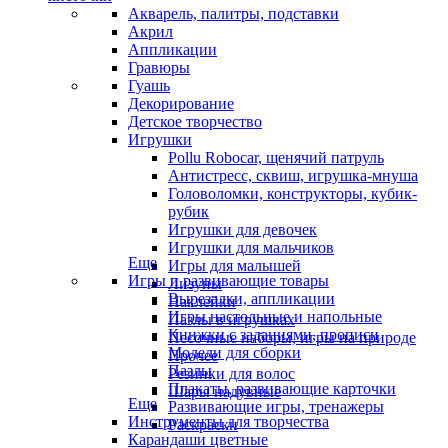
Акварель, палитры, подставки
Акрил
Аппликации
Гравюры
Гуашь
Декорирование
Детское творчество
Игрушки
Pollu Robocar, щенячий патруль
Антистресс, сквиш, игрушка-мнуша
Головоломки, конструкторы, кубик-
рубик
Игрушки для девочек
Игрушки для мальчиков
Еще
Игры для малышей
Игры и развивающие товары
Лизуны
Вырезалки, аппликации
Наклейки
Игры настольные и напольные
Пазлы в игрушках
Книжки с заданиями, прописи
Песочные наборы, игры на природе
Модели для сборки
Прочее
Пазлы
Резинки для волос
Плакаты, развивающие карточки
Шары надувные
Еще
Развивающие игры, тренажеры
Инструменты для творчества
Раскраски
Карандаши цветные