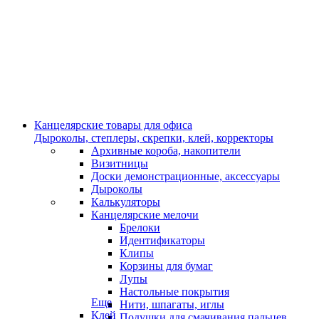
Канцелярские товары для офиса
Дыроколы, степлеры, скрепки, клей, корректоры
Архивные короба, накопители
Визитницы
Доски демонстрационные, аксессуары
Дыроколы
Калькуляторы
Канцелярские мелочи
Брелоки
Идентификаторы
Клипы
Корзины для бумаг
Лупы
Настольные покрытия
Еще
Нити, шпагаты, иглы
Клей
Подушки для смачивания пальцев