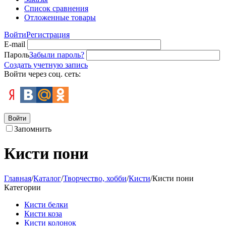
Список сравнения
Отложенные товары
Войти
Регистрация
E-mail
Пароль
Забыли пароль?
Создать учетную запись
Войти через соц. сеть:
Войти
Запомнить
Кисти пони
Главная
/
Каталог
/
Творчество, хобби
/
Кисти
/
Кисти пони
Категории
Кисти белки
Кисти коза
Кисти колонок