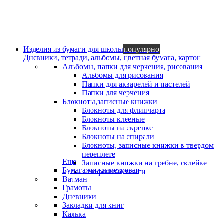
Изделия из бумаги для школы
популярно
Дневники, тетради, альбомы, цветная бумага, картон
Альбомы, папки для черчения, рисования
Альбомы для рисования
Папки для акварелей и пастелей
Папки для черчения
Блокноты,записные книжки
Блокноты для флипчарта
Блокноты клееные
Блокноты на скрепке
Блокноты на спирали
Блокноты, записные книжки в твердом
переплете
Еще
Записные книжки на гребне, склейке
Бумага миллиметровая
Телефонные книги
Ватман
Грамоты
Дневники
Закладки для книг
Калька