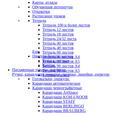
Карты, атласы
Обучающая литература
Открытки
Расписание уроков
Тетради
Тетради 100 и более листов
Тетрадь 12 листов
Тетрадь 18 листов
Тетрадь 24/32 листа
Тетрадь 40 листов
Тетрадь 48 листов
Еще
Тетрадь 60 листов
Цветная бумага, картон
Тетрадь 80 листов А4
Бумага цветная
Тетрадь 80 листов А5
Картон
Тетрадь 96 листов А4
Письменные товары, черчение
Тетрадь 96 листов А5
Ручки, карандаши, точилки, ластики, линейки, циркули
Тетрадь для нот
Готовальни, циркули.
Карандаши автоматические
Карандаши чернографитные
Карандаши ArtSpace
Карандаши KOH-I-NOOR
Карандаши STAFF
Карандаши BERLINGO
Карандаши BRAUBERG