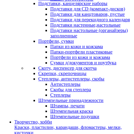
Подставки, канцелярские наборы
Подставки для CD (компакт-дисков)
Подставки для канцтоваров, пустые
Подставки для перекидного календаря
Подставки настенные,настольные
Подставки настольные (органайзеры)
заполненные
Портфели, сумки
Папки из кожи и кожзама
Папки-портфели пластиковые
Портфели из кожи и кожзама
Сумки д/документов и ноутбука
Скотч, диспенсер для скотча
Скрепки, скрепочницы
Степлеры, антистеплеры, скобы
Антистеплеры
Скобы для степлера
Степлеры
Штемпельные принадлежности
Штампы, печати
Штемпельная краска
Штемпельные подушки
Творчество, хобби
Краски, пластилин, карандаши, фломастеры, мелки,
кисточки