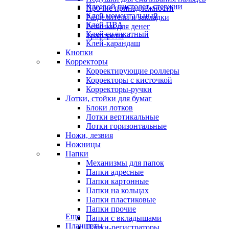
Клеевой пистолет, стержни
Прочие принадлежности
Клей моментальный
Разделители и закладки
Клей ПВА
Резинки для денег
Клей силикатный
Трафареты
Клей-карандаш
Кнопки
Корректоры
Корректирующие роллеры
Корректоры с кисточкой
Корректоры-ручки
Лотки, стойки для бумаг
Блоки лотков
Лотки вертикальные
Лотки горизонтальные
Ножи, лезвия
Ножницы
Папки
Механизмы для папок
Папки адресные
Папки картонные
Папки на кольцах
Папки пластиковые
Папки прочие
Еще
Папки с вкладышами
Планшеты
Папки-регистраторы