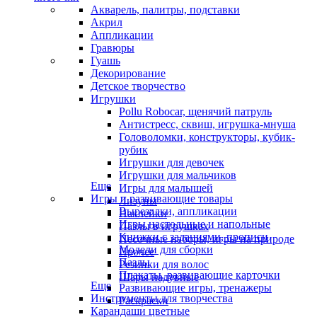
Акварель, палитры, подставки
Акрил
Аппликации
Гравюры
Гуашь
Декорирование
Детское творчество
Игрушки
Pollu Robocar, щенячий патруль
Антистресс, сквиш, игрушка-мнуша
Головоломки, конструкторы, кубик-
рубик
Игрушки для девочек
Игрушки для мальчиков
Еще
Игры для малышей
Игры и развивающие товары
Лизуны
Вырезалки, аппликации
Наклейки
Игры настольные и напольные
Пазлы в игрушках
Книжки с заданиями, прописи
Песочные наборы, игры на природе
Модели для сборки
Прочее
Пазлы
Резинки для волос
Плакаты, развивающие карточки
Шары надувные
Еще
Развивающие игры, тренажеры
Инструменты для творчества
Раскраски
Карандаши цветные