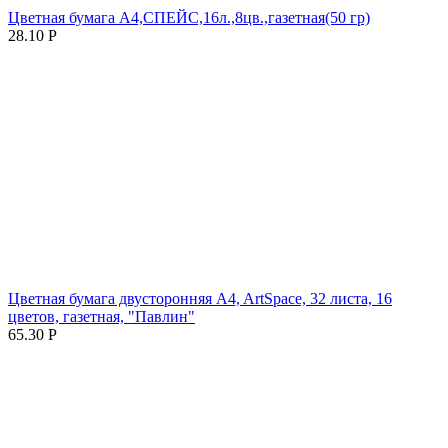
Цветная бумага А4,СПЕЙС,16л.,8цв.,газетная(50 гр)
28.10
Р
Цветная бумага двусторонняя A4, ArtSpace, 32 листа, 16
цветов, газетная, "Павлин"
65.30
Р