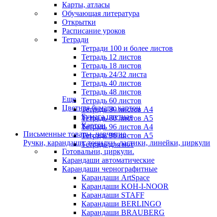
Карты, атласы
Обучающая литература
Открытки
Расписание уроков
Тетради
Тетради 100 и более листов
Тетрадь 12 листов
Тетрадь 18 листов
Тетрадь 24/32 листа
Тетрадь 40 листов
Тетрадь 48 листов
Еще
Тетрадь 60 листов
Цветная бумага, картон
Тетрадь 80 листов А4
Бумага цветная
Тетрадь 80 листов А5
Картон
Тетрадь 96 листов А4
Письменные товары, черчение
Тетрадь 96 листов А5
Ручки, карандаши, точилки, ластики, линейки, циркули
Тетрадь для нот
Готовальни, циркули.
Карандаши автоматические
Карандаши чернографитные
Карандаши ArtSpace
Карандаши KOH-I-NOOR
Карандаши STAFF
Карандаши BERLINGO
Карандаши BRAUBERG