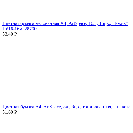
Цветная бумага мелованная А4, ArtSpace, 16л., 16цв., "Ежик"
Нб16-16м_28790
53.40
Р
Цветная бумага A4, ArtSpace, 8л., 8цв., тонированная, в пакете
51.60
Р