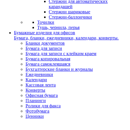
Стержни для автоматических
карандашей
Стержни шариковые
Стержни-баллончики
Точилки
Тушь, чернила, перья
Бумажные изделия для офисов
Бумага, бланки, ежедневники, календари, конверты.
Бланки документов
Бумага для записи
Бумага для записи с клейким краем
Бумага копировальная
Бумага самоклеящаяся
Бухгалтерские бланки и журналы
Ежедневники
Календари
Кассовая лента
Конверты
Офисная бумага
Планинги
Ролики для факса
Фотобумага
Ценники