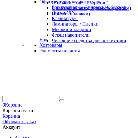
Офисная техника, аксессуары
Обложки "Удостоверение"
Брошураторы / Спирали / Обложки
Обложки на автодокументы (кожзам)
Диски CD
Прочее (обложки)
Клавиатуры
Ламинаторы / Пленки
Мышки и коврики
Флэш накопители
Еще
Чистящие средства для оргтехники
Хозтовары
Элементы питания
0
Корзина
Корзина пуста
Корзина
Оформить заказ
Аккаунт
Заказы