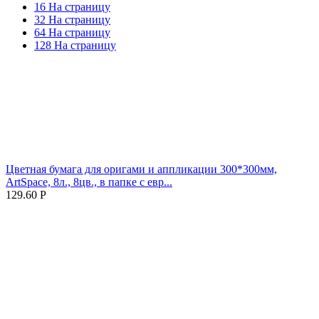
16 На страницу
32 На страницу
64 На страницу
128 На страницу
Цветная бумага для оригами и аппликации 300*300мм,
ArtSpace, 8л., 8цв., в папке с евр...
129.60
Р