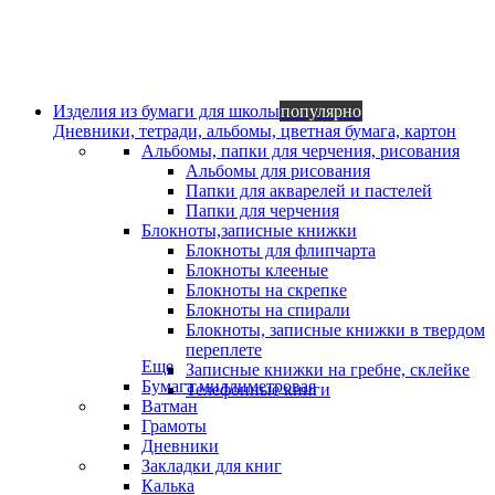
Изделия из бумаги для школы
популярно
Дневники, тетради, альбомы, цветная бумага, картон
Альбомы, папки для черчения, рисования
Альбомы для рисования
Папки для акварелей и пастелей
Папки для черчения
Блокноты,записные книжки
Блокноты для флипчарта
Блокноты клееные
Блокноты на скрепке
Блокноты на спирали
Блокноты, записные книжки в твердом
переплете
Еще
Записные книжки на гребне, склейке
Бумага миллиметровая
Телефонные книги
Ватман
Грамоты
Дневники
Закладки для книг
Калька