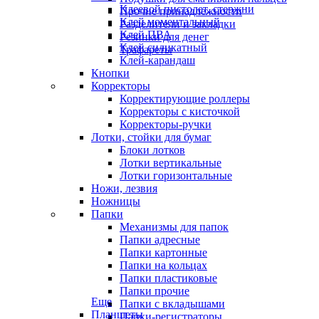
Клеевой пистолет, стержни
Прочие принадлежности
Клей моментальный
Разделители и закладки
Клей ПВА
Резинки для денег
Клей силикатный
Трафареты
Клей-карандаш
Кнопки
Корректоры
Корректирующие роллеры
Корректоры с кисточкой
Корректоры-ручки
Лотки, стойки для бумаг
Блоки лотков
Лотки вертикальные
Лотки горизонтальные
Ножи, лезвия
Ножницы
Папки
Механизмы для папок
Папки адресные
Папки картонные
Папки на кольцах
Папки пластиковые
Папки прочие
Еще
Папки с вкладышами
Планшеты
Папки-регистраторы