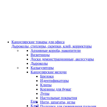
Канцелярские товары для офиса
Дыроколы, степлеры, скрепки, клей, корректоры
Архивные короба, накопители
Визитницы
Доски демонстрационные, аксессуары
Дыроколы
Калькуляторы
Канцелярские мелочи
Брелоки
Идентификаторы
Клипы
Корзины для бумаг
Лупы
Настольные покрытия
Еще
Нити, шпагаты, иглы
Клей
Подушки для смачивания пальцев