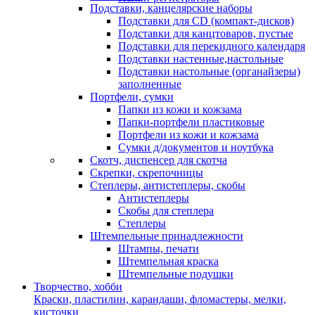
Подставки, канцелярские наборы
Подставки для CD (компакт-дисков)
Подставки для канцтоваров, пустые
Подставки для перекидного календаря
Подставки настенные,настольные
Подставки настольные (органайзеры)
заполненные
Портфели, сумки
Папки из кожи и кожзама
Папки-портфели пластиковые
Портфели из кожи и кожзама
Сумки д/документов и ноутбука
Скотч, диспенсер для скотча
Скрепки, скрепочницы
Степлеры, антистеплеры, скобы
Антистеплеры
Скобы для степлера
Степлеры
Штемпельные принадлежности
Штампы, печати
Штемпельная краска
Штемпельные подушки
Творчество, хобби
Краски, пластилин, карандаши, фломастеры, мелки,
кисточки