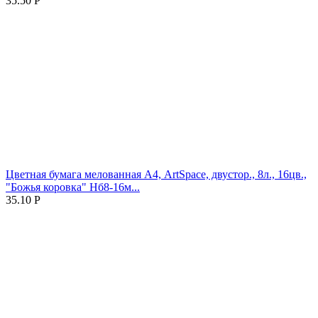
35.50
Р
Цветная бумага мелованная А4, ArtSpace, двустор., 8л., 16цв.,
"Божья коровка" Нб8-16м...
35.10
Р