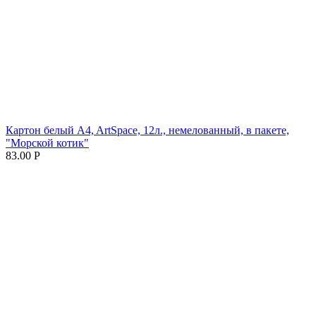
Картон белый A4, ArtSpace, 12л., немелованный, в пакете,
"Морской котик"
83.00
Р