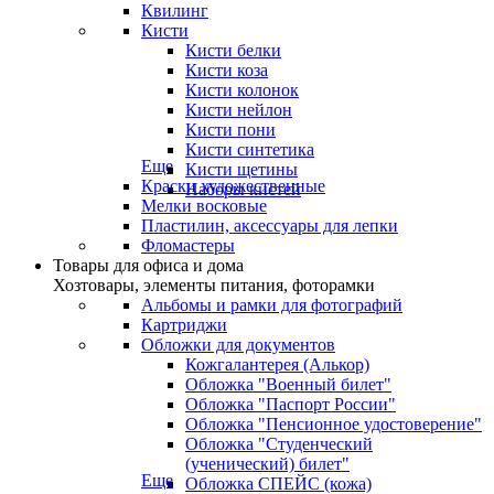
Квилинг
Кисти
Кисти белки
Кисти коза
Кисти колонок
Кисти нейлон
Кисти пони
Кисти синтетика
Еще
Кисти щетины
Краски художественные
Наборы кистей
Мелки восковые
Пластилин, аксессуары для лепки
Фломастеры
Товары для офиса и дома
Хозтовары, элементы питания, фоторамки
Альбомы и рамки для фотографий
Картриджи
Обложки для документов
Кожгалантерея (Алькор)
Обложка "Военный билет"
Обложка "Паспорт России"
Обложка "Пенсионное удостоверение"
Обложка "Студенческий
(ученический) билет"
Еще
Обложка СПЕЙС (кожа)