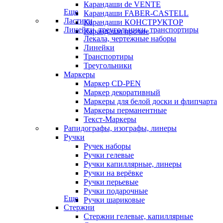
Карандаши de VENTE
Еще
Карандаши FABER-CASTELL
Ластики
Карандаши КОНСТРУКТОР
Линейки, треугольники, транспортиры
Карандаши прочие
Лекала, чертежные наборы
Линейки
Транспортиры
Треугольники
Маркеры
Маркер CD-PEN
Маркер декоративный
Маркеры для белой доски и флипчарта
Маркеры перманентные
Текст-Маркеры
Рапидографы, изографы, линеры
Ручки
Ручек наборы
Ручки гелевые
Ручки капиллярные, линеры
Ручки на верёвке
Ручки перьевые
Ручки подарочные
Еще
Ручки шариковые
Стержни
Стержни гелевые, капиллярные