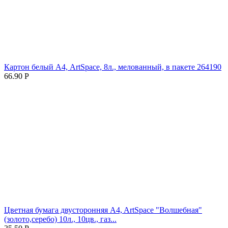
Картон белый А4, ArtSpace, 8л., мелованный, в пакете 264190
66.90
Р
Цветная бумага двусторонняя A4, ArtSpace "Волшебная"
(золото,серебо) 10л., 10цв., газ...