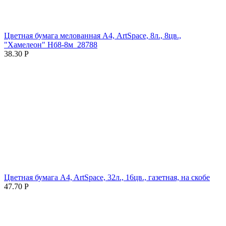
Цветная бумага мелованная А4, ArtSpace, 8л., 8цв.,
"Хамелеон" Нб8-8м_28788
38.30
Р
Цветная бумага A4, ArtSpace, 32л., 16цв., газетная, на скобе
47.70
Р