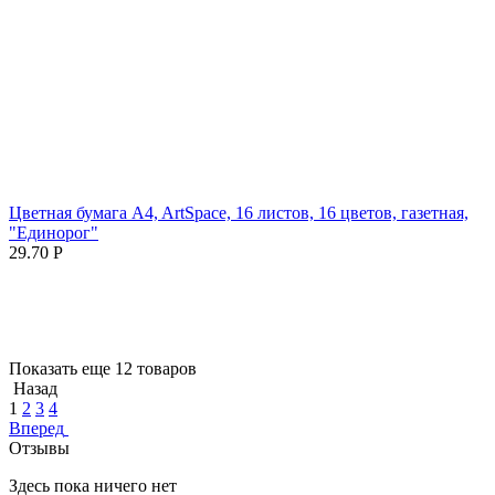
Цветная бумага A4, ArtSpace, 16 листов, 16 цветов, газетная,
"Единорог"
29.70
Р
Показать еще 12 товаров
Назад
1
2
3
4
Вперед
Отзывы
Здесь пока ничего нет