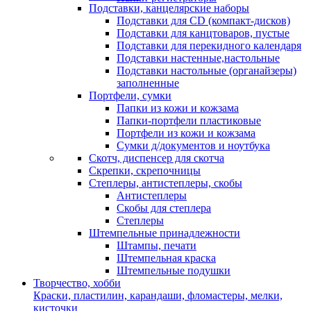
Подставки, канцелярские наборы
Подставки для CD (компакт-дисков)
Подставки для канцтоваров, пустые
Подставки для перекидного календаря
Подставки настенные,настольные
Подставки настольные (органайзеры)
заполненные
Портфели, сумки
Папки из кожи и кожзама
Папки-портфели пластиковые
Портфели из кожи и кожзама
Сумки д/документов и ноутбука
Скотч, диспенсер для скотча
Скрепки, скрепочницы
Степлеры, антистеплеры, скобы
Антистеплеры
Скобы для степлера
Степлеры
Штемпельные принадлежности
Штампы, печати
Штемпельная краска
Штемпельные подушки
Творчество, хобби
Краски, пластилин, карандаши, фломастеры, мелки,
кисточки