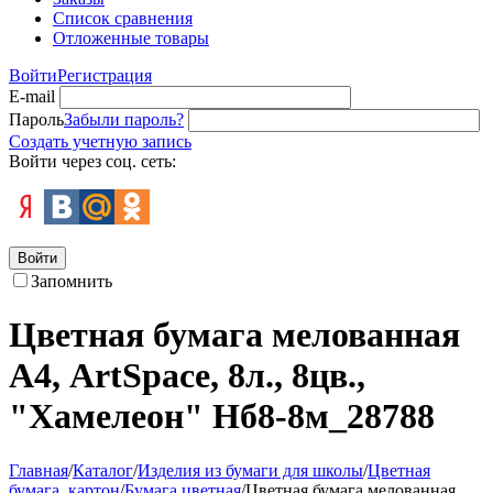
Список сравнения
Отложенные товары
Войти
Регистрация
E-mail
Пароль
Забыли пароль?
Создать учетную запись
Войти через соц. сеть:
Войти
Запомнить
Цветная бумага мелованная
А4, ArtSpace, 8л., 8цв.,
"Хамелеон" Нб8-8м_28788
Главная
/
Каталог
/
Изделия из бумаги для школы
/
Цветная
бумага, картон
/
Бумага цветная
/
Цветная бумага мелованная