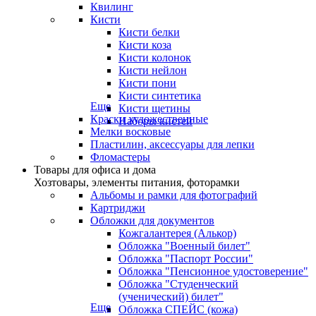
Квилинг
Кисти
Кисти белки
Кисти коза
Кисти колонок
Кисти нейлон
Кисти пони
Кисти синтетика
Еще
Кисти щетины
Краски художественные
Наборы кистей
Мелки восковые
Пластилин, аксессуары для лепки
Фломастеры
Товары для офиса и дома
Хозтовары, элементы питания, фоторамки
Альбомы и рамки для фотографий
Картриджи
Обложки для документов
Кожгалантерея (Алькор)
Обложка "Военный билет"
Обложка "Паспорт России"
Обложка "Пенсионное удостоверение"
Обложка "Студенческий
(ученический) билет"
Еще
Обложка СПЕЙС (кожа)