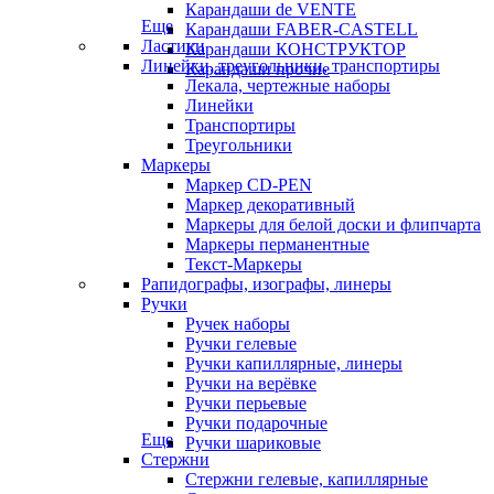
Карандаши de VENTE
Еще
Карандаши FABER-CASTELL
Ластики
Карандаши КОНСТРУКТОР
Линейки, треугольники, транспортиры
Карандаши прочие
Лекала, чертежные наборы
Линейки
Транспортиры
Треугольники
Маркеры
Маркер CD-PEN
Маркер декоративный
Маркеры для белой доски и флипчарта
Маркеры перманентные
Текст-Маркеры
Рапидографы, изографы, линеры
Ручки
Ручек наборы
Ручки гелевые
Ручки капиллярные, линеры
Ручки на верёвке
Ручки перьевые
Ручки подарочные
Еще
Ручки шариковые
Стержни
Стержни гелевые, капиллярные