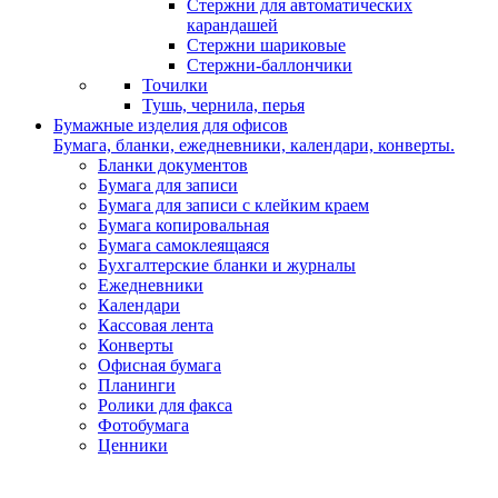
Стержни для автоматических
карандашей
Стержни шариковые
Стержни-баллончики
Точилки
Тушь, чернила, перья
Бумажные изделия для офисов
Бумага, бланки, ежедневники, календари, конверты.
Бланки документов
Бумага для записи
Бумага для записи с клейким краем
Бумага копировальная
Бумага самоклеящаяся
Бухгалтерские бланки и журналы
Ежедневники
Календари
Кассовая лента
Конверты
Офисная бумага
Планинги
Ролики для факса
Фотобумага
Ценники