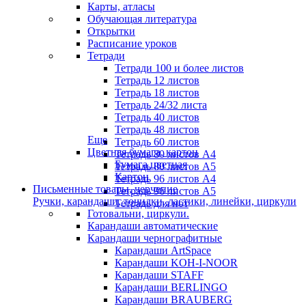
Карты, атласы
Обучающая литература
Открытки
Расписание уроков
Тетради
Тетради 100 и более листов
Тетрадь 12 листов
Тетрадь 18 листов
Тетрадь 24/32 листа
Тетрадь 40 листов
Тетрадь 48 листов
Еще
Тетрадь 60 листов
Цветная бумага, картон
Тетрадь 80 листов А4
Бумага цветная
Тетрадь 80 листов А5
Картон
Тетрадь 96 листов А4
Письменные товары, черчение
Тетрадь 96 листов А5
Ручки, карандаши, точилки, ластики, линейки, циркули
Тетрадь для нот
Готовальни, циркули.
Карандаши автоматические
Карандаши чернографитные
Карандаши ArtSpace
Карандаши KOH-I-NOOR
Карандаши STAFF
Карандаши BERLINGO
Карандаши BRAUBERG