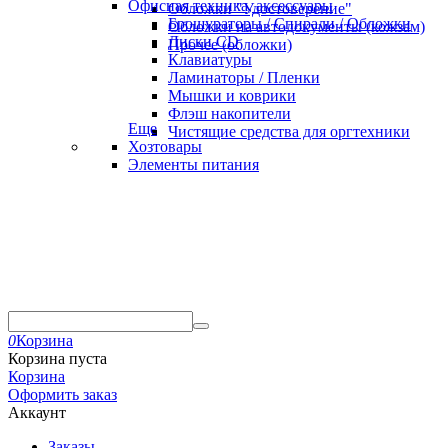
Офисная техника, аксессуары
Обложки "Удостоверение"
Брошураторы / Спирали / Обложки
Обложки на автодокументы (кожзам)
Диски CD
Прочее (обложки)
Клавиатуры
Ламинаторы / Пленки
Мышки и коврики
Флэш накопители
Еще
Чистящие средства для оргтехники
Хозтовары
Элементы питания
0
Корзина
Корзина пуста
Корзина
Оформить заказ
Аккаунт
Заказы