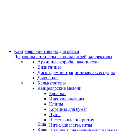
Канцелярские товары для офиса
Дыроколы, степлеры, скрепки, клей, корректоры
Архивные короба, накопители
Визитницы
Доски демонстрационные, аксессуары
Дыроколы
Калькуляторы
Канцелярские мелочи
Брелоки
Идентификаторы
Клипы
Корзины для бумаг
Лупы
Настольные покрытия
Еще
Нити, шпагаты, иглы
Клей
Подушки для смачивания пальцев