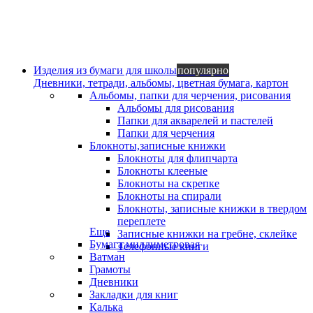
Изделия из бумаги для школы
популярно
Дневники, тетради, альбомы, цветная бумага, картон
Альбомы, папки для черчения, рисования
Альбомы для рисования
Папки для акварелей и пастелей
Папки для черчения
Блокноты,записные книжки
Блокноты для флипчарта
Блокноты клееные
Блокноты на скрепке
Блокноты на спирали
Блокноты, записные книжки в твердом
переплете
Еще
Записные книжки на гребне, склейке
Бумага миллиметровая
Телефонные книги
Ватман
Грамоты
Дневники
Закладки для книг
Калька