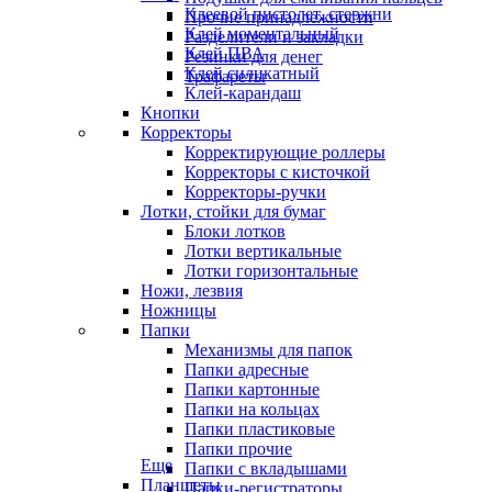
Клеевой пистолет, стержни
Прочие принадлежности
Клей моментальный
Разделители и закладки
Клей ПВА
Резинки для денег
Клей силикатный
Трафареты
Клей-карандаш
Кнопки
Корректоры
Корректирующие роллеры
Корректоры с кисточкой
Корректоры-ручки
Лотки, стойки для бумаг
Блоки лотков
Лотки вертикальные
Лотки горизонтальные
Ножи, лезвия
Ножницы
Папки
Механизмы для папок
Папки адресные
Папки картонные
Папки на кольцах
Папки пластиковые
Папки прочие
Еще
Папки с вкладышами
Планшеты
Папки-регистраторы