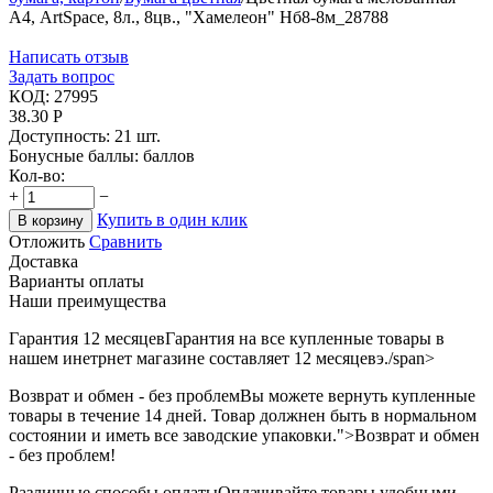
А4, ArtSpace, 8л., 8цв., "Хамелеон" Нб8-8м_28788
Написать отзыв
Задать вопрос
КОД:
27995
38.30
Р
Доступность:
21 шт.
Бонусные баллы:
баллов
Кол-во:
+
−
Купить в один клик
В корзину
Отложить
Сравнить
Доставка
Варианты оплаты
Наши преимущества
Гарантия 12 месяцев
Гарантия на все купленные товары в
нашем инетрнет магазине составляет 12 месяцевэ./span>
Возврат и обмен - без проблем
Вы можете вернуть купленные
товары в течение 14 дней. Товар должнен быть в нормальном
состоянии и иметь все заводские упаковки.">Возврат и обмен
- без проблем!
Различные способы оплаты
Оплачивайте товары удобными