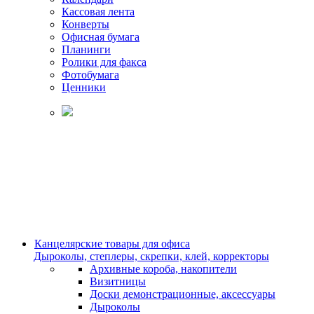
Кассовая лента
Конверты
Офисная бумага
Планинги
Ролики для факса
Фотобумага
Ценники
Канцелярские товары для офиса
Дыроколы, степлеры, скрепки, клей, корректоры
Архивные короба, накопители
Визитницы
Доски демонстрационные, аксессуары
Дыроколы