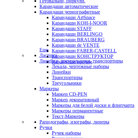
Готовальни, циркули.
Карандаши автоматические
Карандаши чернографитные
Карандаши ArtSpace
Карандаши KOH-I-NOOR
Карандаши STAFF
Карандаши BERLINGO
Карандаши BRAUBERG
Карандаши de VENTE
Еще
Карандаши FABER-CASTELL
Ластики
Карандаши КОНСТРУКТОР
Линейки, треугольники, транспортиры
Карандаши прочие
Лекала, чертежные наборы
Линейки
Транспортиры
Треугольники
Маркеры
Маркер CD-PEN
Маркер декоративный
Маркеры для белой доски и флипчарта
Маркеры перманентные
Текст-Маркеры
Рапидографы, изографы, линеры
Ручки
Ручек наборы