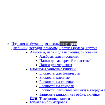
Изделия из бумаги для школы
популярно
Дневники, тетради, альбомы, цветная бумага, картон
Альбомы, папки для черчения, рисования
Альбомы для рисования
Папки для акварелей и пастелей
Папки для черчения
Блокноты,записные книжки
Блокноты для флипчарта
Блокноты клееные
Блокноты на скрепке
Блокноты на спирали
Блокноты, записные книжки в твердом 
Записные книжки на гребне, склейке
Еще
Телефонные книги
Бумага миллиметровая