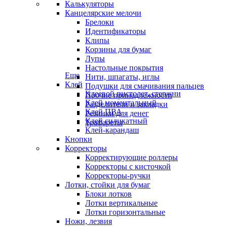
Калькуляторы
Канцелярские мелочи
Брелоки
Идентификаторы
Клипы
Корзины для бумаг
Лупы
Настольные покрытия
Еще
Нити, шпагаты, иглы
Клей
Подушки для смачивания пальцев
Клеевой пистолет, стержни
Прочие принадлежности
Клей моментальный
Разделители и закладки
Клей ПВА
Резинки для денег
Клей силикатный
Трафареты
Клей-карандаш
Кнопки
Корректоры
Корректирующие роллеры
Корректоры с кисточкой
Корректоры-ручки
Лотки, стойки для бумаг
Блоки лотков
Лотки вертикальные
Лотки горизонтальные
Ножи, лезвия