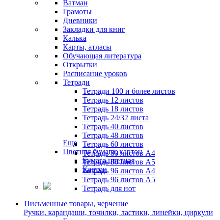
Ватман
Грамоты
Дневники
Закладки для книг
Калька
Карты, атласы
Обучающая литература
Открытки
Расписание уроков
Тетради
Тетради 100 и более листов
Тетрадь 12 листов
Тетрадь 18 листов
Тетрадь 24/32 листа
Тетрадь 40 листов
Тетрадь 48 листов
Еще
Тетрадь 60 листов
Цветная бумага, картон
Тетрадь 80 листов А4
Бумага цветная
Тетрадь 80 листов А5
Картон
Тетрадь 96 листов А4
Тетрадь 96 листов А5
Тетрадь для нот
Письменные товары, черчение
Ручки, карандаши, точилки, ластики, линейки, циркули