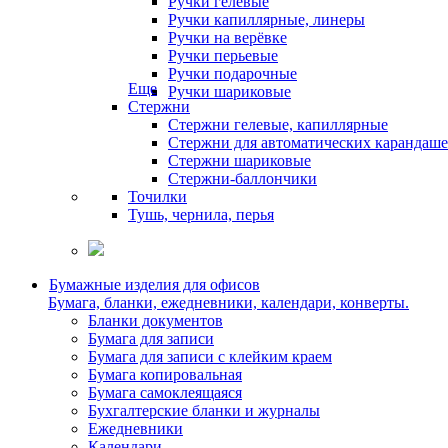
Ручки гелевые
Ручки капиллярные, линеры
Ручки на верёвке
Ручки перьевые
Ручки подарочные
Еще
Ручки шариковые
Стержни
Стержни гелевые, капиллярные
Стержни для автоматических карандаш
Стержни шариковые
Стержни-баллончики
Точилки
Тушь, чернила, перья
Бумажные изделия для офисов
Бумага, бланки, ежедневники, календари, конверты.
Бланки документов
Бумага для записи
Бумага для записи с клейким краем
Бумага копировальная
Бумага самоклеящаяся
Бухгалтерские бланки и журналы
Ежедневники
Календари