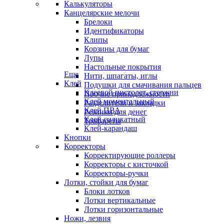
Калькуляторы
Канцелярские мелочи
Брелоки
Идентификаторы
Клипы
Корзины для бумаг
Лупы
Настольные покрытия
Еще
Нити, шпагаты, иглы
Клей
Подушки для смачивания пальцев
Клеевой пистолет, стержни
Прочие принадлежности
Клей моментальный
Разделители и закладки
Клей ПВА
Резинки для денег
Клей силикатный
Трафареты
Клей-карандаш
Кнопки
Корректоры
Корректирующие роллеры
Корректоры с кисточкой
Корректоры-ручки
Лотки, стойки для бумаг
Блоки лотков
Лотки вертикальные
Лотки горизонтальные
Ножи, лезвия