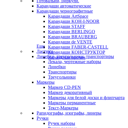
Готовальни, циркули.
Карандаши автоматические
Карандаши чернографитные
Карандаши ArtSpace
Карандаши KOH-I-NOOR
Карандаши STAFF
Карандаши BERLINGO
Карандаши BRAUBERG
Карандаши de VENTE
Еще
Карандаши FABER-CASTELL
Ластики
Карандаши КОНСТРУКТОР
Линейки, треугольники, транспортиры
Карандаши прочие
Лекала, чертежные наборы
Линейки
Транспортиры
Треугольники
Маркеры
Маркер CD-PEN
Маркер декоративный
Маркеры для белой доски и флипчарта
Маркеры перманентные
Текст-Маркеры
Рапидографы, изографы, линеры
Ручки
Ручек наборы