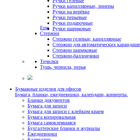
Ручки гелевые
Ручки капиллярные, линеры
Ручки на верёвке
Ручки перьевые
Ручки подарочные
Еще
Ручки шариковые
Стержни
Стержни гелевые, капиллярные
Стержни для автоматических карандаш
Стержни шариковые
Стержни-баллончики
Точилки
Тушь, чернила, перья
Бумажные изделия для офисов
Бумага, бланки, ежедневники, календари, конверты.
Бланки документов
Бумага для записи
Бумага для записи с клейким краем
Бумага копировальная
Бумага самоклеящаяся
Бухгалтерские бланки и журналы
Ежедневники
Календари