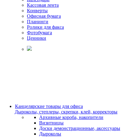
Кассовая лента
Конверты
Офисная бумага
Планинги
Ролики для факса
Фотобумага
Ценники
Канцелярские товары для офиса
Дыроколы, степлеры, скрепки, клей, корректоры
Архивные короба, накопители
Визитницы
Доски демонстрационные, аксессуары
Дыроколы