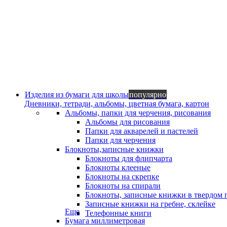
Изделия из бумаги для школы
популярно
Дневники, тетради, альбомы, цветная бумага, картон
Альбомы, папки для черчения, рисования
Альбомы для рисования
Папки для акварелей и пастелей
Папки для черчения
Блокноты,записные книжки
Блокноты для флипчарта
Блокноты клееные
Блокноты на скрепке
Блокноты на спирали
Блокноты, записные книжки в твердом 
Записные книжки на гребне, склейке
Еще
Телефонные книги
Бумага миллиметровая