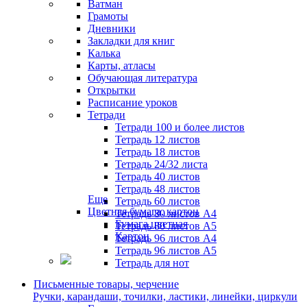
Ватман
Грамоты
Дневники
Закладки для книг
Калька
Карты, атласы
Обучающая литература
Открытки
Расписание уроков
Тетради
Тетради 100 и более листов
Тетрадь 12 листов
Тетрадь 18 листов
Тетрадь 24/32 листа
Тетрадь 40 листов
Тетрадь 48 листов
Еще
Тетрадь 60 листов
Цветная бумага, картон
Тетрадь 80 листов А4
Бумага цветная
Тетрадь 80 листов А5
Картон
Тетрадь 96 листов А4
Тетрадь 96 листов А5
Тетрадь для нот
Письменные товары, черчение
Ручки, карандаши, точилки, ластики, линейки, циркули