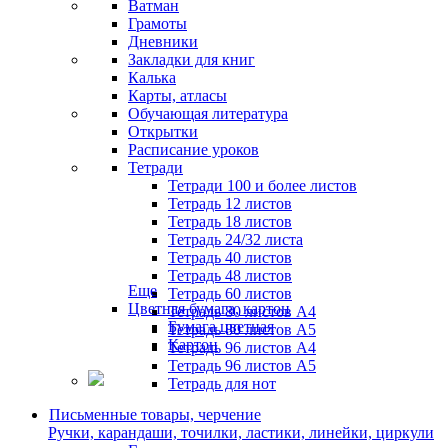
Ватман
Грамоты
Дневники
Закладки для книг
Калька
Карты, атласы
Обучающая литература
Открытки
Расписание уроков
Тетради
Тетради 100 и более листов
Тетрадь 12 листов
Тетрадь 18 листов
Тетрадь 24/32 листа
Тетрадь 40 листов
Тетрадь 48 листов
Еще
Тетрадь 60 листов
Цветная бумага, картон
Тетрадь 80 листов А4
Бумага цветная
Тетрадь 80 листов А5
Картон
Тетрадь 96 листов А4
Тетрадь 96 листов А5
Тетрадь для нот
Письменные товары, черчение
Ручки, карандаши, точилки, ластики, линейки, циркули