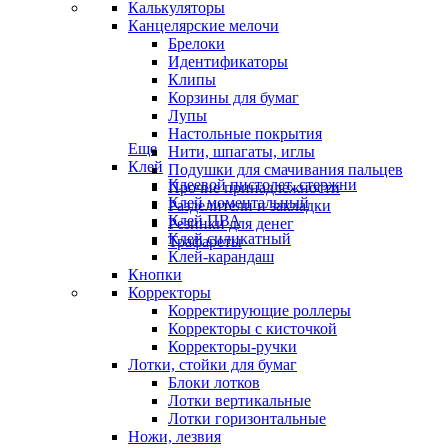
Калькуляторы
Канцелярские мелочи
Брелоки
Идентификаторы
Клипы
Корзины для бумаг
Лупы
Настольные покрытия
Еще
Нити, шпагаты, иглы
Клей
Подушки для смачивания пальцев
Клеевой пистолет, стержни
Прочие принадлежности
Клей моментальный
Разделители и закладки
Клей ПВА
Резинки для денег
Клей силикатный
Трафареты
Клей-карандаш
Кнопки
Корректоры
Корректирующие роллеры
Корректоры с кисточкой
Корректоры-ручки
Лотки, стойки для бумаг
Блоки лотков
Лотки вертикальные
Лотки горизонтальные
Ножи, лезвия