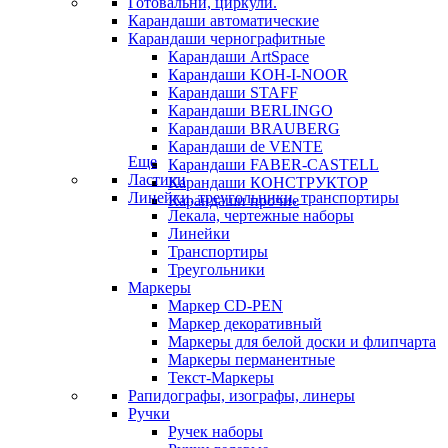
Готовальни, циркули.
Карандаши автоматические
Карандаши чернографитные
Карандаши ArtSpace
Карандаши KOH-I-NOOR
Карандаши STAFF
Карандаши BERLINGO
Карандаши BRAUBERG
Карандаши de VENTE
Еще
Карандаши FABER-CASTELL
Ластики
Карандаши КОНСТРУКТОР
Линейки, треугольники, транспортиры
Карандаши прочие
Лекала, чертежные наборы
Линейки
Транспортиры
Треугольники
Маркеры
Маркер CD-PEN
Маркер декоративный
Маркеры для белой доски и флипчарта
Маркеры перманентные
Текст-Маркеры
Рапидографы, изографы, линеры
Ручки
Ручек наборы