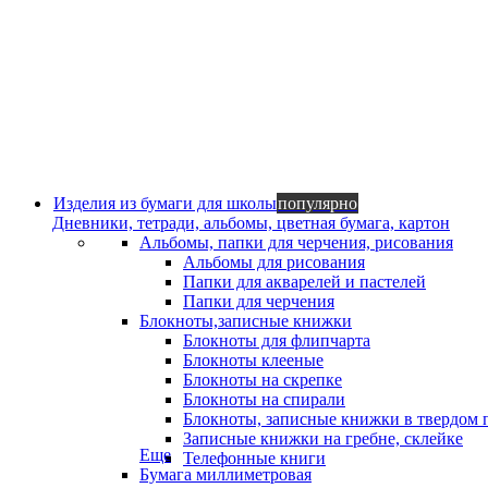
Изделия из бумаги для школы
популярно
Дневники, тетради, альбомы, цветная бумага, картон
Альбомы, папки для черчения, рисования
Альбомы для рисования
Папки для акварелей и пастелей
Папки для черчения
Блокноты,записные книжки
Блокноты для флипчарта
Блокноты клееные
Блокноты на скрепке
Блокноты на спирали
Блокноты, записные книжки в твердом 
Записные книжки на гребне, склейке
Еще
Телефонные книги
Бумага миллиметровая