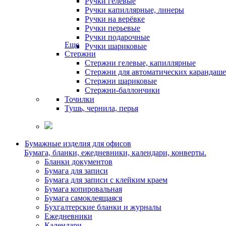
Ручки гелевые
Ручки капиллярные, линеры
Ручки на верёвке
Ручки перьевые
Ручки подарочные
Еще
Ручки шариковые
Стержни
Стержни гелевые, капиллярные
Стержни для автоматических карандаш
Стержни шариковые
Стержни-баллончики
Точилки
Тушь, чернила, перья
Бумажные изделия для офисов
Бумага, бланки, ежедневники, календари, конверты.
Бланки документов
Бумага для записи
Бумага для записи с клейким краем
Бумага копировальная
Бумага самоклеящаяся
Бухгалтерские бланки и журналы
Ежедневники
Календари