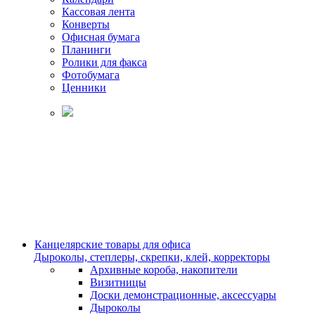
Кассовая лента
Конверты
Офисная бумага
Планинги
Ролики для факса
Фотобумага
Ценники
Канцелярские товары для офиса
Дыроколы, степлеры, скрепки, клей, корректоры
Архивные короба, накопители
Визитницы
Доски демонстрационные, аксессуары
Дыроколы