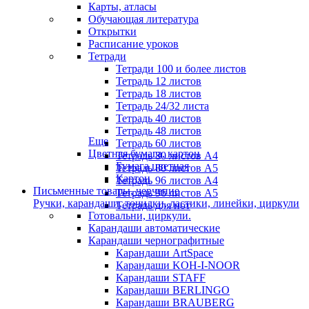
Карты, атласы
Обучающая литература
Открытки
Расписание уроков
Тетради
Тетради 100 и более листов
Тетрадь 12 листов
Тетрадь 18 листов
Тетрадь 24/32 листа
Тетрадь 40 листов
Тетрадь 48 листов
Еще
Тетрадь 60 листов
Цветная бумага, картон
Тетрадь 80 листов А4
Бумага цветная
Тетрадь 80 листов А5
Картон
Тетрадь 96 листов А4
Письменные товары, черчение
Тетрадь 96 листов А5
Ручки, карандаши, точилки, ластики, линейки, циркули
Тетрадь для нот
Готовальни, циркули.
Карандаши автоматические
Карандаши чернографитные
Карандаши ArtSpace
Карандаши KOH-I-NOOR
Карандаши STAFF
Карандаши BERLINGO
Карандаши BRAUBERG