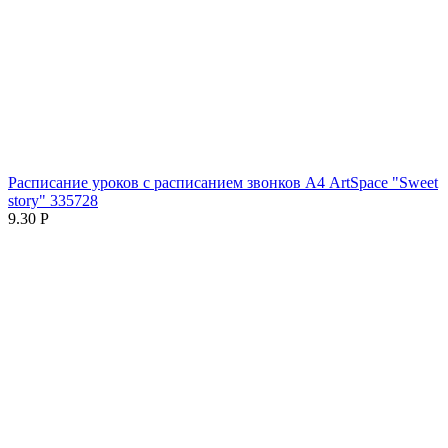
Расписание уроков с расписанием звонков А4 ArtSpace "Sweet
story" 335728
9.30
Р