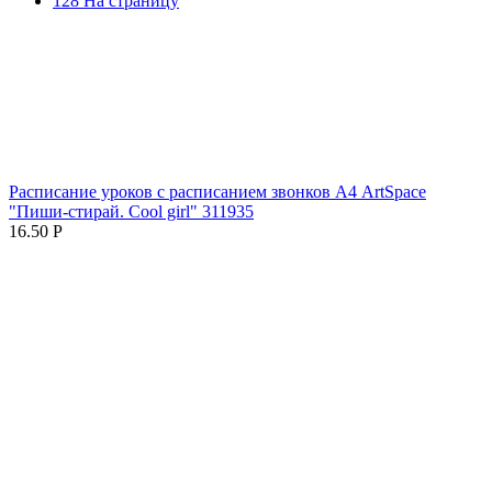
128 На страницу
Расписание уроков с расписанием звонков А4 ArtSpace
"Пиши-стирай. Cool girl" 311935
16.50
Р