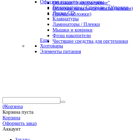
Офисная техника, аксессуары
Обложки "Удостоверение"
Брошураторы / Спирали / Обложки
Обложки на автодокументы (кожзам)
Диски CD
Прочее (обложки)
Клавиатуры
Ламинаторы / Пленки
Мышки и коврики
Флэш накопители
Еще
Чистящие средства для оргтехники
Хозтовары
Элементы питания
0
Корзина
Корзина пуста
Корзина
Оформить заказ
Аккаунт
Заказы