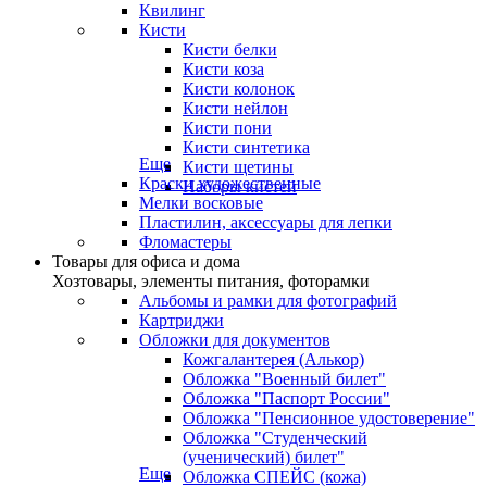
Квилинг
Кисти
Кисти белки
Кисти коза
Кисти колонок
Кисти нейлон
Кисти пони
Кисти синтетика
Еще
Кисти щетины
Краски художественные
Наборы кистей
Мелки восковые
Пластилин, аксессуары для лепки
Фломастеры
Товары для офиса и дома
Хозтовары, элементы питания, фоторамки
Альбомы и рамки для фотографий
Картриджи
Обложки для документов
Кожгалантерея (Алькор)
Обложка "Военный билет"
Обложка "Паспорт России"
Обложка "Пенсионное удостоверение"
Обложка "Студенческий
(ученический) билет"
Еще
Обложка СПЕЙС (кожа)