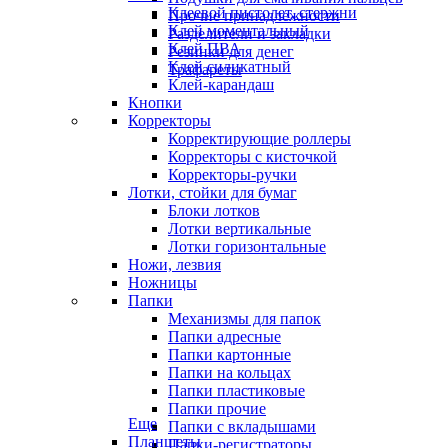
Клеевой пистолет, стержни
Прочие принадлежности
Клей моментальный
Разделители и закладки
Клей ПВА
Резинки для денег
Клей силикатный
Трафареты
Клей-карандаш
Кнопки
Корректоры
Корректирующие роллеры
Корректоры с кисточкой
Корректоры-ручки
Лотки, стойки для бумаг
Блоки лотков
Лотки вертикальные
Лотки горизонтальные
Ножи, лезвия
Ножницы
Папки
Механизмы для папок
Папки адресные
Папки картонные
Папки на кольцах
Папки пластиковые
Папки прочие
Еще
Папки с вкладышами
Планшеты
Папки-регистраторы