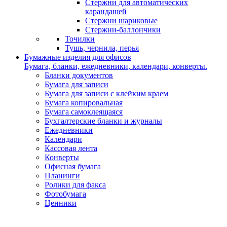
Стержни для автоматических
карандашей
Стержни шариковые
Стержни-баллончики
Точилки
Тушь, чернила, перья
Бумажные изделия для офисов
Бумага, бланки, ежедневники, календари, конверты.
Бланки документов
Бумага для записи
Бумага для записи с клейким краем
Бумага копировальная
Бумага самоклеящаяся
Бухгалтерские бланки и журналы
Ежедневники
Календари
Кассовая лента
Конверты
Офисная бумага
Планинги
Ролики для факса
Фотобумага
Ценники