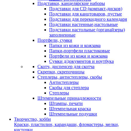
Подставки, канцелярские наборы
Подставки для CD (компакт-дисков)
Подставки для канцтоваров, пустые
Подставки для перекидного календаря
Подставки настенные,настольные
Подставки настольные (органайзеры)
заполненные
Портфели, сумки
Папки из кожи и кожзама
Папки-портфели пластиковые
Портфели из кожи и кожзама
Сумки д/документов и ноутбука
Скотч, диспенсер для скотча
Скрепки, скрепочницы
Степлеры, антистеплеры, скобы
Антистеплеры
Скобы для степлера
Степлеры
Штемпельные принадлежности
Штампы, печати
Штемпельная краска
Штемпельные подушки
Творчество, хобби
Краски, пластилин, карандаши, фломастеры, мелки,
кисточки