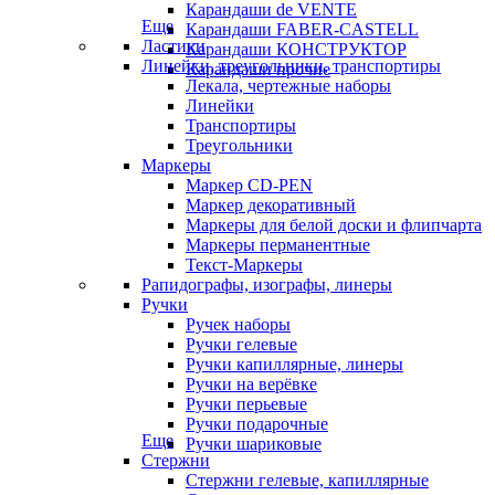
Карандаши de VENTE
Еще
Карандаши FABER-CASTELL
Ластики
Карандаши КОНСТРУКТОР
Линейки, треугольники, транспортиры
Карандаши прочие
Лекала, чертежные наборы
Линейки
Транспортиры
Треугольники
Маркеры
Маркер CD-PEN
Маркер декоративный
Маркеры для белой доски и флипчарта
Маркеры перманентные
Текст-Маркеры
Рапидографы, изографы, линеры
Ручки
Ручек наборы
Ручки гелевые
Ручки капиллярные, линеры
Ручки на верёвке
Ручки перьевые
Ручки подарочные
Еще
Ручки шариковые
Стержни
Стержни гелевые, капиллярные