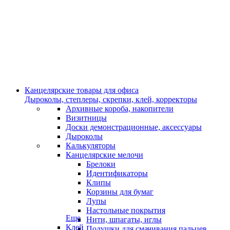
Канцелярские товары для офиса
Дыроколы, степлеры, скрепки, клей, корректоры
Архивные короба, накопители
Визитницы
Доски демонстрационные, аксессуары
Дыроколы
Калькуляторы
Канцелярские мелочи
Брелоки
Идентификаторы
Клипы
Корзины для бумаг
Лупы
Настольные покрытия
Еще
Нити, шпагаты, иглы
Клей
Подушки для смачивания пальцев