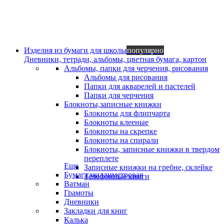
Изделия из бумаги для школы
популярно
Дневники, тетради, альбомы, цветная бумага, картон
Альбомы, папки для черчения, рисования
Альбомы для рисования
Папки для акварелей и пастелей
Папки для черчения
Блокноты,записные книжки
Блокноты для флипчарта
Блокноты клееные
Блокноты на скрепке
Блокноты на спирали
Блокноты, записные книжки в твердом
переплете
Еще
Записные книжки на гребне, склейке
Бумага миллиметровая
Телефонные книги
Ватман
Грамоты
Дневники
Закладки для книг
Калька