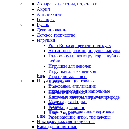
Акварель, палитры, подставки
Акрил
Аппликации
Гравюры
Гуашь
Декорирование
Детское творчество
Игрушки
Pollu Robocar, щенячий патруль
Антистресс, сквиш, игрушка-мнуша
Головоломки, конструкторы, кубик-
рубик
Игрушки для девочек
Игрушки для мальчиков
Еще
Игры для малышей
Игры и развивающие товары
Лизуны
Вырезалки, аппликации
Наклейки
Игры настольные и напольные
Пазлы в игрушках
Книжки с заданиями, прописи
Песочные наборы, игры на природе
Модели для сборки
Прочее
Пазлы
Резинки для волос
Плакаты, развивающие карточки
Шары надувные
Еще
Развивающие игры, тренажеры
Инструменты для творчества
Раскраски
Карандаши цветные