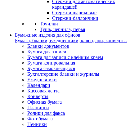
Стержни для автоматических
карандашей
Стержни шариковые
Стержни-баллончики
Точилки
Тушь, чернила, перья
Бумажные изделия для офисов
Бумага, бланки, ежедневники, календари, конверты.
Бланки документов
Бумага для записи
Бумага для записи с клейким краем
Бумага копировальная
Бумага самоклеящаяся
Бухгалтерские бланки и журналы
Ежедневники
Календари
Кассовая лента
Конверты
Офисная бумага
Планинги
Ролики для факса
Фотобумага
Ценники