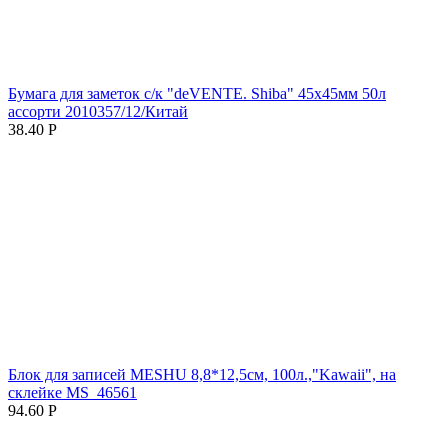
Бумага для заметок с/к "deVENTE. Shiba" 45x45мм 50л
ассорти 2010357/12/Китай
38.40
Р
Блок для записей MESHU 8,8*12,5см, 100л.,"Kawaii", на
склейке MS_46561
94.60
Р