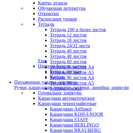
Карты, атласы
Обучающая литература
Открытки
Расписание уроков
Тетради
Тетради 100 и более листов
Тетрадь 12 листов
Тетрадь 18 листов
Тетрадь 24/32 листа
Тетрадь 40 листов
Тетрадь 48 листов
Еще
Тетрадь 60 листов
Цветная бумага, картон
Тетрадь 80 листов А4
Бумага цветная
Тетрадь 80 листов А5
Картон
Тетрадь 96 листов А4
Письменные товары, черчение
Тетрадь 96 листов А5
Ручки, карандаши, точилки, ластики, линейки, циркули
Тетрадь для нот
Готовальни, циркули.
Карандаши автоматические
Карандаши чернографитные
Карандаши ArtSpace
Карандаши KOH-I-NOOR
Карандаши STAFF
Карандаши BERLINGO
Карандаши BRAUBERG