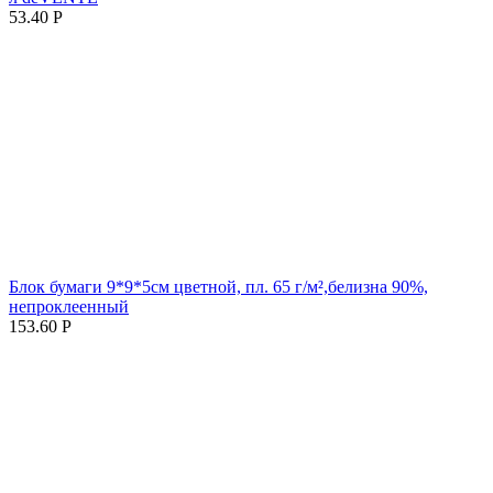
53.40
Р
Блок бумаги 9*9*5см цветной, пл. 65 г/м²,белизна 90%,
непроклеенный
153.60
Р