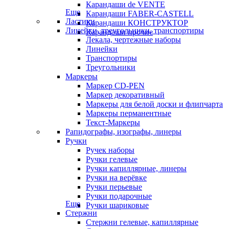
Карандаши de VENTE
Еще
Карандаши FABER-CASTELL
Ластики
Карандаши КОНСТРУКТОР
Линейки, треугольники, транспортиры
Карандаши прочие
Лекала, чертежные наборы
Линейки
Транспортиры
Треугольники
Маркеры
Маркер CD-PEN
Маркер декоративный
Маркеры для белой доски и флипчарта
Маркеры перманентные
Текст-Маркеры
Рапидографы, изографы, линеры
Ручки
Ручек наборы
Ручки гелевые
Ручки капиллярные, линеры
Ручки на верёвке
Ручки перьевые
Ручки подарочные
Еще
Ручки шариковые
Стержни
Стержни гелевые, капиллярные