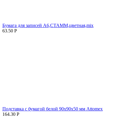
Бумага для записей А6,СТАММ,цветная,mix
63.50
Р
Подставка с бумагой белой 90х90х50 мм Attomex
164.30
Р