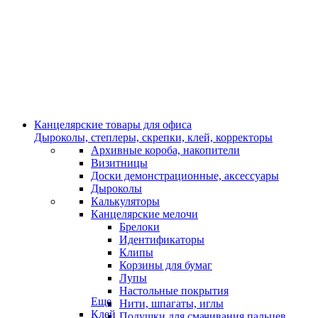
Канцелярские товары для офиса
Дыроколы, степлеры, скрепки, клей, корректоры
Архивные короба, накопители
Визитницы
Доски демонстрационные, аксессуары
Дыроколы
Калькуляторы
Канцелярские мелочи
Брелоки
Идентификаторы
Клипы
Корзины для бумаг
Лупы
Настольные покрытия
Еще
Нити, шпагаты, иглы
Клей
Подушки для смачивания пальцев