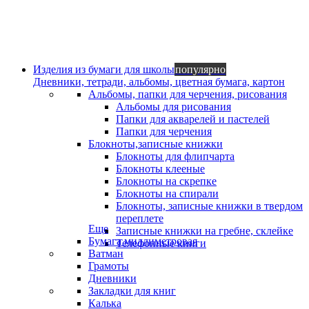
Изделия из бумаги для школы
популярно
Дневники, тетради, альбомы, цветная бумага, картон
Альбомы, папки для черчения, рисования
Альбомы для рисования
Папки для акварелей и пастелей
Папки для черчения
Блокноты,записные книжки
Блокноты для флипчарта
Блокноты клееные
Блокноты на скрепке
Блокноты на спирали
Блокноты, записные книжки в твердом
переплете
Еще
Записные книжки на гребне, склейке
Бумага миллиметровая
Телефонные книги
Ватман
Грамоты
Дневники
Закладки для книг
Калька