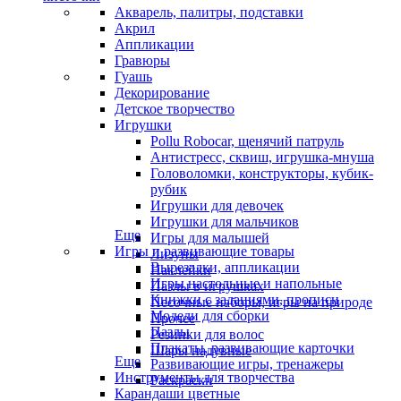
Акварель, палитры, подставки
Акрил
Аппликации
Гравюры
Гуашь
Декорирование
Детское творчество
Игрушки
Pollu Robocar, щенячий патруль
Антистресс, сквиш, игрушка-мнуша
Головоломки, конструкторы, кубик-
рубик
Игрушки для девочек
Игрушки для мальчиков
Еще
Игры для малышей
Игры и развивающие товары
Лизуны
Вырезалки, аппликации
Наклейки
Игры настольные и напольные
Пазлы в игрушках
Книжки с заданиями, прописи
Песочные наборы, игры на природе
Модели для сборки
Прочее
Пазлы
Резинки для волос
Плакаты, развивающие карточки
Шары надувные
Еще
Развивающие игры, тренажеры
Инструменты для творчества
Раскраски
Карандаши цветные