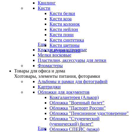
Квилинг
Кисти
Кисти белки
Кисти коза
Кисти колонок
Кисти нейлон
Кисти пони
Кисти синтетика
Еще
Кисти щетины
Краски художественные
Наборы кистей
Мелки восковые
Пластилин, аксессуары для лепки
Фломастеры
Товары для офиса и дома
Хозтовары, элементы питания, фоторамки
Альбомы и рамки для фотографий
Картриджи
Обложки для документов
Кожгалантерея (Алькор)
Обложка "Военный билет"
Обложка "Паспорт России"
Обложка "Пенсионное удостоверение"
Обложка "Студенческий
(ученический) билет"
Еще
Обложка СПЕЙС (кожа)