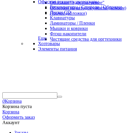
Офисная техника, аксессуары
Обложки "Удостоверение"
Брошураторы / Спирали / Обложки
Обложки на автодокументы (кожзам)
Диски CD
Прочее (обложки)
Клавиатуры
Ламинаторы / Пленки
Мышки и коврики
Флэш накопители
Еще
Чистящие средства для оргтехники
Хозтовары
Элементы питания
0
Корзина
Корзина пуста
Корзина
Оформить заказ
Аккаунт
Заказы