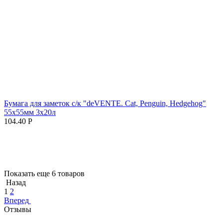
Бумага для заметок с/к "deVENTE. Cat, Penguin, Hedgehog"
55x55мм 3x20л
104.40
Р
Показать еще 6 товаров
Назад
1
2
Вперед
Отзывы