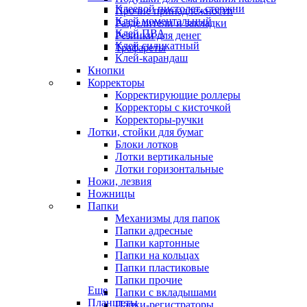
Клеевой пистолет, стержни
Прочие принадлежности
Клей моментальный
Разделители и закладки
Клей ПВА
Резинки для денег
Клей силикатный
Трафареты
Клей-карандаш
Кнопки
Корректоры
Корректирующие роллеры
Корректоры с кисточкой
Корректоры-ручки
Лотки, стойки для бумаг
Блоки лотков
Лотки вертикальные
Лотки горизонтальные
Ножи, лезвия
Ножницы
Папки
Механизмы для папок
Папки адресные
Папки картонные
Папки на кольцах
Папки пластиковые
Папки прочие
Еще
Папки с вкладышами
Планшеты
Папки-регистраторы