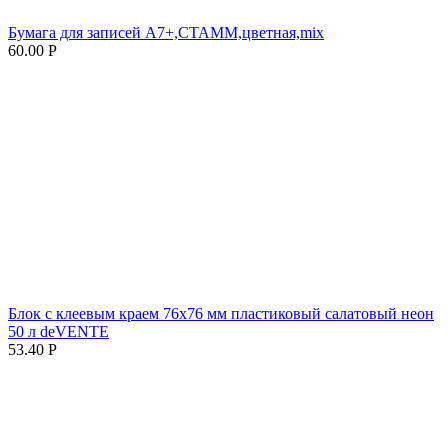
Бумага для записей А7+,СТАММ,цветная,mix
60.00
Р
Блок с клеевым краем 76х76 мм пластиковый салатовый неон
50 л deVENTE
53.40
Р