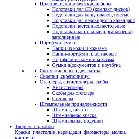
Подставки, канцелярские наборы
Подставки для CD (компакт-дисков)
Подставки для канцтоваров, пустые
Подставки для перекидного календаря
Подставки настенные,настольные
Подставки настольные (органайзеры)
заполненные
Портфели, сумки
Папки из кожи и кожзама
Папки-портфели пластиковые
Портфели из кожи и кожзама
Сумки д/документов и ноутбука
Скотч, диспенсер для скотча
Скрепки, скрепочницы
Степлеры, антистеплеры, скобы
Антистеплеры
Скобы для степлера
Степлеры
Штемпельные принадлежности
Штампы, печати
Штемпельная краска
Штемпельные подушки
Творчество, хобби
Краски, пластилин, карандаши, фломастеры, мелки,
кисточки