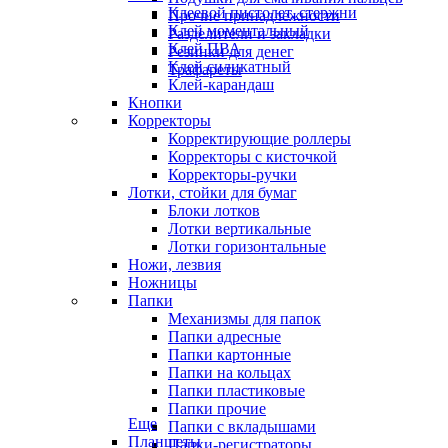
Клеевой пистолет, стержни
Прочие принадлежности
Клей моментальный
Разделители и закладки
Клей ПВА
Резинки для денег
Клей силикатный
Трафареты
Клей-карандаш
Кнопки
Корректоры
Корректирующие роллеры
Корректоры с кисточкой
Корректоры-ручки
Лотки, стойки для бумаг
Блоки лотков
Лотки вертикальные
Лотки горизонтальные
Ножи, лезвия
Ножницы
Папки
Механизмы для папок
Папки адресные
Папки картонные
Папки на кольцах
Папки пластиковые
Папки прочие
Еще
Папки с вкладышами
Планшеты
Папки-регистраторы