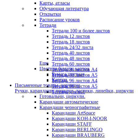
Карты, атласы
Обучающая литература
Открытки
Расписание уроков
Тетради
Тетради 100 и более листов
Тетрадь 12 листов
Тетрадь 18 листов
Тетрадь 24/32 листа
Тетрадь 40 листов
Тетрадь 48 листов
Еще
Тетрадь 60 листов
Цветная бумага, картон
Тетрадь 80 листов А4
Бумага цветная
Тетрадь 80 листов А5
Картон
Тетрадь 96 листов А4
Письменные товары, черчение
Тетрадь 96 листов А5
Ручки, карандаши, точилки, ластики, линейки, циркули
Тетрадь для нот
Готовальни, циркули.
Карандаши автоматические
Карандаши чернографитные
Карандаши ArtSpace
Карандаши KOH-I-NOOR
Карандаши STAFF
Карандаши BERLINGO
Карандаши BRAUBERG