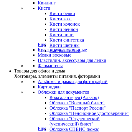
Квилинг
Кисти
Кисти белки
Кисти коза
Кисти колонок
Кисти нейлон
Кисти пони
Кисти синтетика
Еще
Кисти щетины
Краски художественные
Наборы кистей
Мелки восковые
Пластилин, аксессуары для лепки
Фломастеры
Товары для офиса и дома
Хозтовары, элементы питания, фоторамки
Альбомы и рамки для фотографий
Картриджи
Обложки для документов
Кожгалантерея (Алькор)
Обложка "Военный билет"
Обложка "Паспорт России"
Обложка "Пенсионное удостоверение"
Обложка "Студенческий
(ученический) билет"
Еще
Обложка СПЕЙС (кожа)