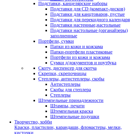
Подставки, канцелярские наборы
Подставки для CD (компакт-дисков)
Подставки для канцтоваров, пустые
Подставки для перекидного календаря
Подставки настенные,настольные
Подставки настольные (органайзеры)
заполненные
Портфели, сумки
Папки из кожи и кожзама
Папки-портфели пластиковые
Портфели из кожи и кожзама
Сумки д/документов и ноутбука
Скотч, диспенсер для скотча
Скрепки, скрепочницы
Степлеры, антистеплеры, скобы
Антистеплеры
Скобы для степлера
Степлеры
Штемпельные принадлежности
Штампы, печати
Штемпельная краска
Штемпельные подушки
Творчество, хобби
Краски, пластилин, карандаши, фломастеры, мелки,
кисточки