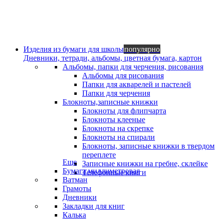
Изделия из бумаги для школы
популярно
Дневники, тетради, альбомы, цветная бумага, картон
Альбомы, папки для черчения, рисования
Альбомы для рисования
Папки для акварелей и пастелей
Папки для черчения
Блокноты,записные книжки
Блокноты для флипчарта
Блокноты клееные
Блокноты на скрепке
Блокноты на спирали
Блокноты, записные книжки в твердом
переплете
Еще
Записные книжки на гребне, склейке
Бумага миллиметровая
Телефонные книги
Ватман
Грамоты
Дневники
Закладки для книг
Калька