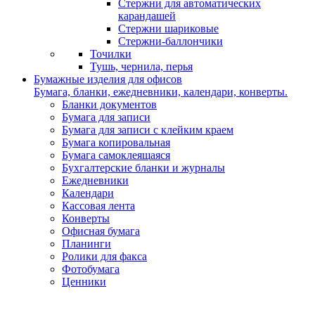
Стержни для автоматических
карандашей
Стержни шариковые
Стержни-баллончики
Точилки
Тушь, чернила, перья
Бумажные изделия для офисов
Бумага, бланки, ежедневники, календари, конверты.
Бланки документов
Бумага для записи
Бумага для записи с клейким краем
Бумага копировальная
Бумага самоклеящаяся
Бухгалтерские бланки и журналы
Ежедневники
Календари
Кассовая лента
Конверты
Офисная бумага
Планинги
Ролики для факса
Фотобумага
Ценники