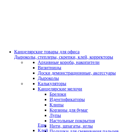
Канцелярские товары для офиса
Дыроколы, степлеры, скрепки, клей, корректоры
Архивные короба, накопители
Визитницы
Доски демонстрационные, аксессуары
Дыроколы
Калькуляторы
Канцелярские мелочи
Брелоки
Идентификаторы
Клипы
Корзины для бумаг
Лупы
Настольные покрытия
Еще
Нити, шпагаты, иглы
Клей
Подушки для смачивания пальцев