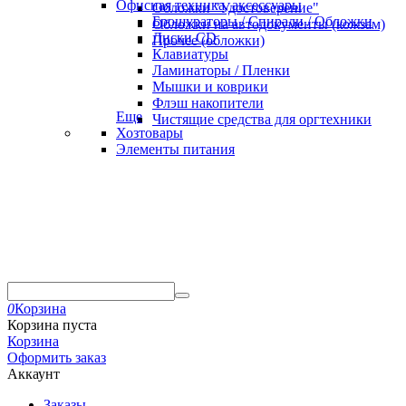
Офисная техника, аксессуары
Обложки "Удостоверение"
Брошураторы / Спирали / Обложки
Обложки на автодокументы (кожзам)
Диски CD
Прочее (обложки)
Клавиатуры
Ламинаторы / Пленки
Мышки и коврики
Флэш накопители
Еще
Чистящие средства для оргтехники
Хозтовары
Элементы питания
0
Корзина
Корзина пуста
Корзина
Оформить заказ
Аккаунт
Заказы