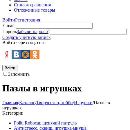
Список сравнения
Отложенные товары
Войти
Регистрация
E-mail
Пароль
Забыли пароль?
Создать учетную запись
Войти через соц. сеть:
Войти
Запомнить
Пазлы в игрушках
Главная
/
Каталог
/
Творчество, хобби
/
Игрушки
/
Пазлы в
игрушках
Категории
Pollu Robocar, щенячий патруль
Антистресс, сквиш, игрушка-мнуша