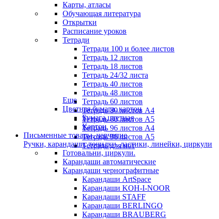
Карты, атласы
Обучающая литература
Открытки
Расписание уроков
Тетради
Тетради 100 и более листов
Тетрадь 12 листов
Тетрадь 18 листов
Тетрадь 24/32 листа
Тетрадь 40 листов
Тетрадь 48 листов
Еще
Тетрадь 60 листов
Цветная бумага, картон
Тетрадь 80 листов А4
Бумага цветная
Тетрадь 80 листов А5
Картон
Тетрадь 96 листов А4
Письменные товары, черчение
Тетрадь 96 листов А5
Ручки, карандаши, точилки, ластики, линейки, циркули
Тетрадь для нот
Готовальни, циркули.
Карандаши автоматические
Карандаши чернографитные
Карандаши ArtSpace
Карандаши KOH-I-NOOR
Карандаши STAFF
Карандаши BERLINGO
Карандаши BRAUBERG