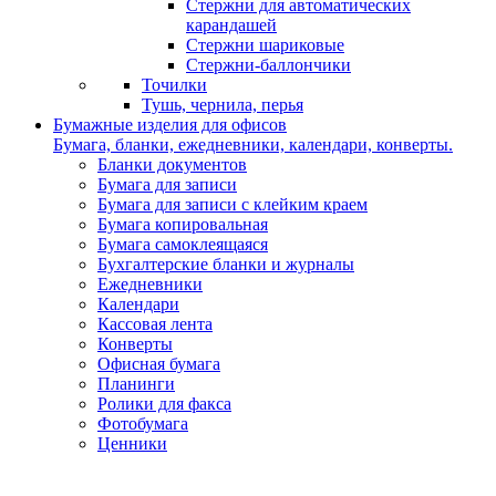
Стержни для автоматических
карандашей
Стержни шариковые
Стержни-баллончики
Точилки
Тушь, чернила, перья
Бумажные изделия для офисов
Бумага, бланки, ежедневники, календари, конверты.
Бланки документов
Бумага для записи
Бумага для записи с клейким краем
Бумага копировальная
Бумага самоклеящаяся
Бухгалтерские бланки и журналы
Ежедневники
Календари
Кассовая лента
Конверты
Офисная бумага
Планинги
Ролики для факса
Фотобумага
Ценники