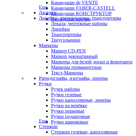
Карандаши de VENTE
Еще
Карандаши FABER-CASTELL
Ластики
Карандаши КОНСТРУКТОР
Линейки, треугольники, транспортиры
Карандаши прочие
Лекала, чертежные наборы
Линейки
Транспортиры
Треугольники
Маркеры
Маркер CD-PEN
Маркер декоративный
Маркеры для белой доски и флипчарта
Маркеры перманентные
Текст-Маркеры
Рапидографы, изографы, линеры
Ручки
Ручек наборы
Ручки гелевые
Ручки капиллярные, линеры
Ручки на верёвке
Ручки перьевые
Ручки подарочные
Еще
Ручки шариковые
Стержни
Стержни гелевые, капиллярные