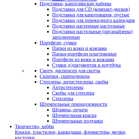
Подставки, канцелярские наборы
Подставки для CD (компакт-дисков)
Подставки для канцтоваров, пустые
Подставки для перекидного календаря
Подставки настенные,настольные
Подставки настольные (органайзеры)
заполненные
Портфели, сумки
Папки из кожи и кожзама
Папки-портфели пластиковые
Портфели из кожи и кожзама
Сумки д/документов и ноутбука
Скотч, диспенсер для скотча
Скрепки, скрепочницы
Степлеры, антистеплеры, скобы
Антистеплеры
Скобы для степлера
Степлеры
Штемпельные принадлежности
Штампы, печати
Штемпельная краска
Штемпельные подушки
Творчество, хобби
Краски, пластилин, карандаши, фломастеры, мелки,
кисточки