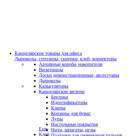
Канцелярские товары для офиса
Дыроколы, степлеры, скрепки, клей, корректоры
Архивные короба, накопители
Визитницы
Доски демонстрационные, аксессуары
Дыроколы
Калькуляторы
Канцелярские мелочи
Брелоки
Идентификаторы
Клипы
Корзины для бумаг
Лупы
Настольные покрытия
Еще
Нити, шпагаты, иглы
Клей
Подушки для смачивания пальцев