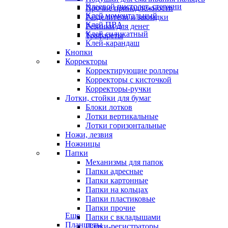
Клеевой пистолет, стержни
Прочие принадлежности
Клей моментальный
Разделители и закладки
Клей ПВА
Резинки для денег
Клей силикатный
Трафареты
Клей-карандаш
Кнопки
Корректоры
Корректирующие роллеры
Корректоры с кисточкой
Корректоры-ручки
Лотки, стойки для бумаг
Блоки лотков
Лотки вертикальные
Лотки горизонтальные
Ножи, лезвия
Ножницы
Папки
Механизмы для папок
Папки адресные
Папки картонные
Папки на кольцах
Папки пластиковые
Папки прочие
Еще
Папки с вкладышами
Планшеты
Папки-регистраторы