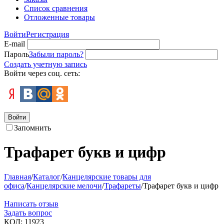
Список сравнения
Отложенные товары
Войти
Регистрация
E-mail
Пароль
Забыли пароль?
Создать учетную запись
Войти через соц. сеть:
Войти
Запомнить
Трафарет букв и цифр
Главная
/
Каталог
/
Канцелярские товары для
офиса
/
Канцелярские мелочи
/
Трафареты
/
Трафарет букв и цифр
Написать отзыв
Задать вопрос
КОД:
11923