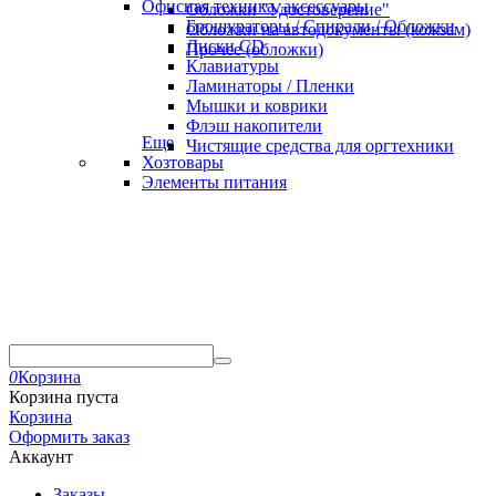
Офисная техника, аксессуары
Обложки "Удостоверение"
Брошураторы / Спирали / Обложки
Обложки на автодокументы (кожзам)
Диски CD
Прочее (обложки)
Клавиатуры
Ламинаторы / Пленки
Мышки и коврики
Флэш накопители
Еще
Чистящие средства для оргтехники
Хозтовары
Элементы питания
0
Корзина
Корзина пуста
Корзина
Оформить заказ
Аккаунт
Заказы