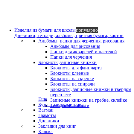
Изделия из бумаги для школы
популярно
Дневники, тетради, альбомы, цветная бумага, картон
Альбомы, папки для черчения, рисования
Альбомы для рисования
Папки для акварелей и пастелей
Папки для черчения
Блокноты,записные книжки
Блокноты для флипчарта
Блокноты клееные
Блокноты на скрепке
Блокноты на спирали
Блокноты, записные книжки в твердом
переплете
Еще
Записные книжки на гребне, склейке
Бумага миллиметровая
Телефонные книги
Ватман
Грамоты
Дневники
Закладки для книг
Калька