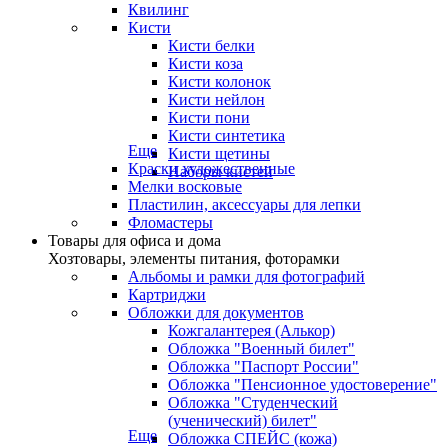
Квилинг
Кисти
Кисти белки
Кисти коза
Кисти колонок
Кисти нейлон
Кисти пони
Кисти синтетика
Еще
Кисти щетины
Краски художественные
Наборы кистей
Мелки восковые
Пластилин, аксессуары для лепки
Фломастеры
Товары для офиса и дома
Хозтовары, элементы питания, фоторамки
Альбомы и рамки для фотографий
Картриджи
Обложки для документов
Кожгалантерея (Алькор)
Обложка "Военный билет"
Обложка "Паспорт России"
Обложка "Пенсионное удостоверение"
Обложка "Студенческий
(ученический) билет"
Еще
Обложка СПЕЙС (кожа)