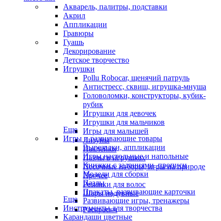
Акварель, палитры, подставки
Акрил
Аппликации
Гравюры
Гуашь
Декорирование
Детское творчество
Игрушки
Pollu Robocar, щенячий патруль
Антистресс, сквиш, игрушка-мнуша
Головоломки, конструкторы, кубик-
рубик
Игрушки для девочек
Игрушки для мальчиков
Еще
Игры для малышей
Игры и развивающие товары
Лизуны
Вырезалки, аппликации
Наклейки
Игры настольные и напольные
Пазлы в игрушках
Книжки с заданиями, прописи
Песочные наборы, игры на природе
Модели для сборки
Прочее
Пазлы
Резинки для волос
Плакаты, развивающие карточки
Шары надувные
Еще
Развивающие игры, тренажеры
Инструменты для творчества
Раскраски
Карандаши цветные