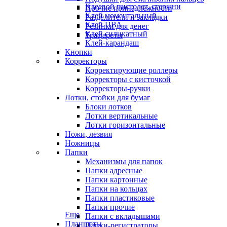
Клеевой пистолет, стержни
Прочие принадлежности
Клей моментальный
Разделители и закладки
Клей ПВА
Резинки для денег
Клей силикатный
Трафареты
Клей-карандаш
Кнопки
Корректоры
Корректирующие роллеры
Корректоры с кисточкой
Корректоры-ручки
Лотки, стойки для бумаг
Блоки лотков
Лотки вертикальные
Лотки горизонтальные
Ножи, лезвия
Ножницы
Папки
Механизмы для папок
Папки адресные
Папки картонные
Папки на кольцах
Папки пластиковые
Папки прочие
Еще
Папки с вкладышами
Планшеты
Папки-регистраторы