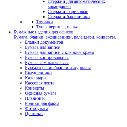
Стержни для автоматических
карандашей
Стержни шариковые
Стержни-баллончики
Точилки
Тушь, чернила, перья
Бумажные изделия для офисов
Бумага, бланки, ежедневники, календари, конверты.
Бланки документов
Бумага для записи
Бумага для записи с клейким краем
Бумага копировальная
Бумага самоклеящаяся
Бухгалтерские бланки и журналы
Ежедневники
Календари
Кассовая лента
Конверты
Офисная бумага
Планинги
Ролики для факса
Фотобумага
Ценники