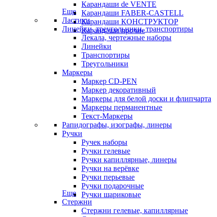
Карандаши de VENTE
Еще
Карандаши FABER-CASTELL
Ластики
Карандаши КОНСТРУКТОР
Линейки, треугольники, транспортиры
Карандаши прочие
Лекала, чертежные наборы
Линейки
Транспортиры
Треугольники
Маркеры
Маркер CD-PEN
Маркер декоративный
Маркеры для белой доски и флипчарта
Маркеры перманентные
Текст-Маркеры
Рапидографы, изографы, линеры
Ручки
Ручек наборы
Ручки гелевые
Ручки капиллярные, линеры
Ручки на верёвке
Ручки перьевые
Ручки подарочные
Еще
Ручки шариковые
Стержни
Стержни гелевые, капиллярные