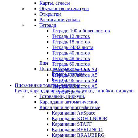
Карты, атласы
Обучающая литература
Открытки
Расписание уроков
Тетради
Тетради 100 и более листов
Тетрадь 12 листов
Тетрадь 18 листов
Тетрадь 24/32 листа
Тетрадь 40 листов
Тетрадь 48 листов
Еще
Тетрадь 60 листов
Цветная бумага, картон
Тетрадь 80 листов А4
Бумага цветная
Тетрадь 80 листов А5
Картон
Тетрадь 96 листов А4
Письменные товары, черчение
Тетрадь 96 листов А5
Ручки, карандаши, точилки, ластики, линейки, циркули
Тетрадь для нот
Готовальни, циркули.
Карандаши автоматические
Карандаши чернографитные
Карандаши ArtSpace
Карандаши KOH-I-NOOR
Карандаши STAFF
Карандаши BERLINGO
Карандаши BRAUBERG