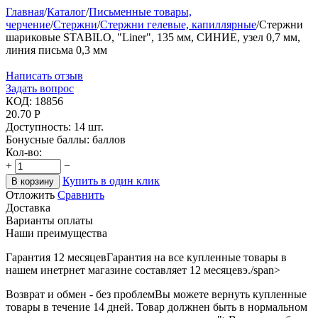
Главная
/
Каталог
/
Письменные товары,
черчение
/
Стержни
/
Стержни гелевые, капиллярные
/
Стержни
шариковые STABILO, "Liner", 135 мм, СИНИЕ, узел 0,7 мм,
линия письма 0,3 мм
Написать отзыв
Задать вопрос
КОД:
18856
20.70
Р
Доступность:
14 шт.
Бонусные баллы:
баллов
Кол-во:
+
−
Купить в один клик
В корзину
Отложить
Сравнить
Доставка
Варианты оплаты
Наши преимущества
Гарантия 12 месяцев
Гарантия на все купленные товары в
нашем инетрнет магазине составляет 12 месяцевэ./span>
Возврат и обмен - без проблем
Вы можете вернуть купленные
товары в течение 14 дней. Товар должнен быть в нормальном