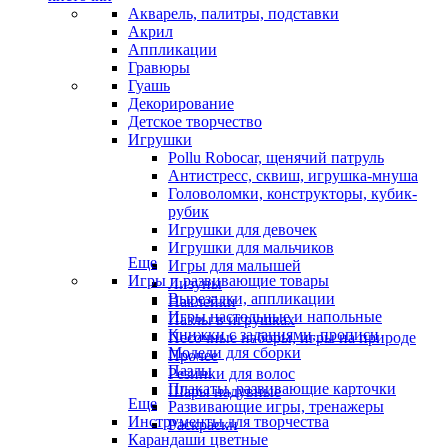
Акварель, палитры, подставки
Акрил
Аппликации
Гравюры
Гуашь
Декорирование
Детское творчество
Игрушки
Pollu Robocar, щенячий патруль
Антистресс, сквиш, игрушка-мнуша
Головоломки, конструкторы, кубик-
рубик
Игрушки для девочек
Игрушки для мальчиков
Еще
Игры для малышей
Игры и развивающие товары
Лизуны
Вырезалки, аппликации
Наклейки
Игры настольные и напольные
Пазлы в игрушках
Книжки с заданиями, прописи
Песочные наборы, игры на природе
Модели для сборки
Прочее
Пазлы
Резинки для волос
Плакаты, развивающие карточки
Шары надувные
Еще
Развивающие игры, тренажеры
Инструменты для творчества
Раскраски
Карандаши цветные