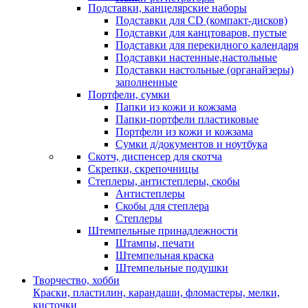
Подставки, канцелярские наборы
Подставки для CD (компакт-дисков)
Подставки для канцтоваров, пустые
Подставки для перекидного календаря
Подставки настенные,настольные
Подставки настольные (органайзеры)
заполненные
Портфели, сумки
Папки из кожи и кожзама
Папки-портфели пластиковые
Портфели из кожи и кожзама
Сумки д/документов и ноутбука
Скотч, диспенсер для скотча
Скрепки, скрепочницы
Степлеры, антистеплеры, скобы
Антистеплеры
Скобы для степлера
Степлеры
Штемпельные принадлежности
Штампы, печати
Штемпельная краска
Штемпельные подушки
Творчество, хобби
Краски, пластилин, карандаши, фломастеры, мелки,
кисточки