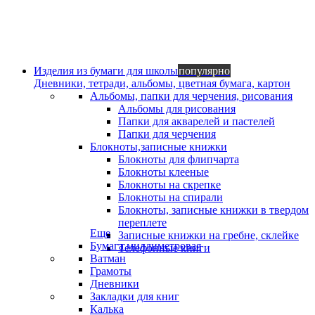
Изделия из бумаги для школы
популярно
Дневники, тетради, альбомы, цветная бумага, картон
Альбомы, папки для черчения, рисования
Альбомы для рисования
Папки для акварелей и пастелей
Папки для черчения
Блокноты,записные книжки
Блокноты для флипчарта
Блокноты клееные
Блокноты на скрепке
Блокноты на спирали
Блокноты, записные книжки в твердом
переплете
Еще
Записные книжки на гребне, склейке
Бумага миллиметровая
Телефонные книги
Ватман
Грамоты
Дневники
Закладки для книг
Калька