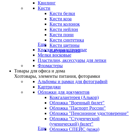
Квилинг
Кисти
Кисти белки
Кисти коза
Кисти колонок
Кисти нейлон
Кисти пони
Кисти синтетика
Еще
Кисти щетины
Краски художественные
Наборы кистей
Мелки восковые
Пластилин, аксессуары для лепки
Фломастеры
Товары для офиса и дома
Хозтовары, элементы питания, фоторамки
Альбомы и рамки для фотографий
Картриджи
Обложки для документов
Кожгалантерея (Алькор)
Обложка "Военный билет"
Обложка "Паспорт России"
Обложка "Пенсионное удостоверение"
Обложка "Студенческий
(ученический) билет"
Еще
Обложка СПЕЙС (кожа)