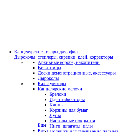
Канцелярские товары для офиса
Дыроколы, степлеры, скрепки, клей, корректоры
Архивные короба, накопители
Визитницы
Доски демонстрационные, аксессуары
Дыроколы
Калькуляторы
Канцелярские мелочи
Брелоки
Идентификаторы
Клипы
Корзины для бумаг
Лупы
Настольные покрытия
Еще
Нити, шпагаты, иглы
Клей
Подушки для смачивания пальцев