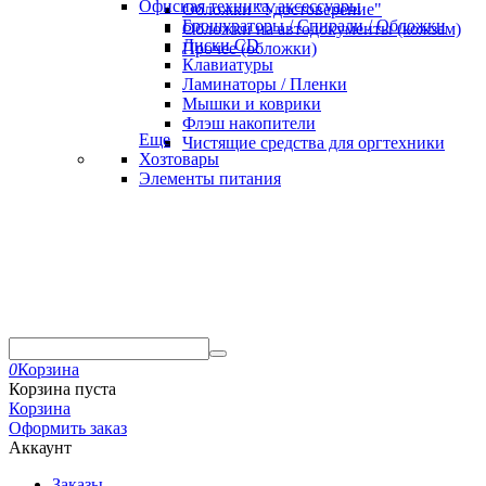
Офисная техника, аксессуары
Обложки "Удостоверение"
Брошураторы / Спирали / Обложки
Обложки на автодокументы (кожзам)
Диски CD
Прочее (обложки)
Клавиатуры
Ламинаторы / Пленки
Мышки и коврики
Флэш накопители
Еще
Чистящие средства для оргтехники
Хозтовары
Элементы питания
0
Корзина
Корзина пуста
Корзина
Оформить заказ
Аккаунт
Заказы