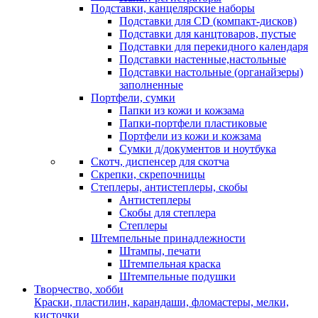
Подставки, канцелярские наборы
Подставки для CD (компакт-дисков)
Подставки для канцтоваров, пустые
Подставки для перекидного календаря
Подставки настенные,настольные
Подставки настольные (органайзеры)
заполненные
Портфели, сумки
Папки из кожи и кожзама
Папки-портфели пластиковые
Портфели из кожи и кожзама
Сумки д/документов и ноутбука
Скотч, диспенсер для скотча
Скрепки, скрепочницы
Степлеры, антистеплеры, скобы
Антистеплеры
Скобы для степлера
Степлеры
Штемпельные принадлежности
Штампы, печати
Штемпельная краска
Штемпельные подушки
Творчество, хобби
Краски, пластилин, карандаши, фломастеры, мелки,
кисточки