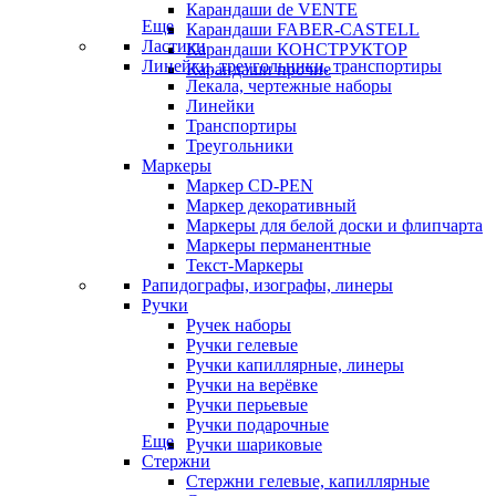
Карандаши de VENTE
Еще
Карандаши FABER-CASTELL
Ластики
Карандаши КОНСТРУКТОР
Линейки, треугольники, транспортиры
Карандаши прочие
Лекала, чертежные наборы
Линейки
Транспортиры
Треугольники
Маркеры
Маркер CD-PEN
Маркер декоративный
Маркеры для белой доски и флипчарта
Маркеры перманентные
Текст-Маркеры
Рапидографы, изографы, линеры
Ручки
Ручек наборы
Ручки гелевые
Ручки капиллярные, линеры
Ручки на верёвке
Ручки перьевые
Ручки подарочные
Еще
Ручки шариковые
Стержни
Стержни гелевые, капиллярные