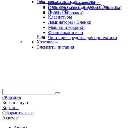
Офисная техника, аксессуары
Обложки "Удостоверение"
Брошураторы / Спирали / Обложки
Обложки на автодокументы (кожзам)
Диски CD
Прочее (обложки)
Клавиатуры
Ламинаторы / Пленки
Мышки и коврики
Флэш накопители
Еще
Чистящие средства для оргтехники
Хозтовары
Элементы питания
0
Корзина
Корзина пуста
Корзина
Оформить заказ
Аккаунт
Заказы