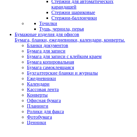
Стержни для автоматических
карандашей
Стержни шариковые
Стержни-баллончики
Точилки
Тушь, чернила, перья
Бумажные изделия для офисов
Бумага, бланки, ежедневники, календари, конверты.
Бланки документов
Бумага для записи
Бумага для записи с клейким краем
Бумага копировальная
Бумага самоклеящаяся
Бухгалтерские бланки и журналы
Ежедневники
Календари
Кассовая лента
Конверты
Офисная бумага
Планинги
Ролики для факса
Фотобумага
Ценники