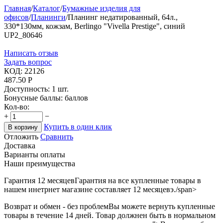
Главная
/
Каталог
/
Бумажные изделия для
офисов
/
Планинги
/
Планинг недатированный, 64л.,
330*130мм, кожзам, Berlingo "Vivella Prestige", синий
UP2_80646
Написать отзыв
Задать вопрос
КОД:
22126
487.50
Р
Доступность:
1 шт.
Бонусные баллы:
баллов
Кол-во:
+
−
Купить в один клик
В корзину
Отложить
Сравнить
Доставка
Варианты оплаты
Наши преимущества
Гарантия 12 месяцев
Гарантия на все купленные товары в
нашем инетрнет магазине составляет 12 месяцевэ./span>
Возврат и обмен - без проблем
Вы можете вернуть купленные
товары в течение 14 дней. Товар должнен быть в нормальном