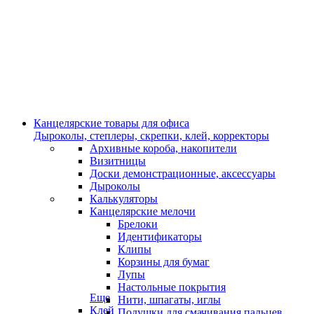
Канцелярские товары для офиса
Дыроколы, степлеры, скрепки, клей, корректоры
Архивные короба, накопители
Визитницы
Доски демонстрационные, аксессуары
Дыроколы
Калькуляторы
Канцелярские мелочи
Брелоки
Идентификаторы
Клипы
Корзины для бумаг
Лупы
Настольные покрытия
Еще
Нити, шпагаты, иглы
Клей
Подушки для смачивания пальцев