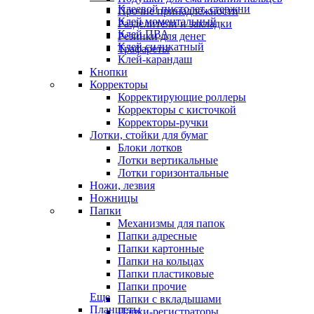
Клеевой пистолет, стержни
Прочие принадлежности
Клей моментальный
Разделители и закладки
Клей ПВА
Резинки для денег
Клей силикатный
Трафареты
Клей-карандаш
Кнопки
Корректоры
Корректирующие роллеры
Корректоры с кисточкой
Корректоры-ручки
Лотки, стойки для бумаг
Блоки лотков
Лотки вертикальные
Лотки горизонтальные
Ножи, лезвия
Ножницы
Папки
Механизмы для папок
Папки адресные
Папки картонные
Папки на кольцах
Папки пластиковые
Папки прочие
Еще
Папки с вкладышами
Планшеты
Папки-регистраторы