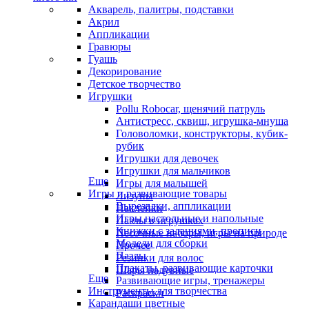
Акварель, палитры, подставки
Акрил
Аппликации
Гравюры
Гуашь
Декорирование
Детское творчество
Игрушки
Pollu Robocar, щенячий патруль
Антистресс, сквиш, игрушка-мнуша
Головоломки, конструкторы, кубик-
рубик
Игрушки для девочек
Игрушки для мальчиков
Еще
Игры для малышей
Игры и развивающие товары
Лизуны
Вырезалки, аппликации
Наклейки
Игры настольные и напольные
Пазлы в игрушках
Книжки с заданиями, прописи
Песочные наборы, игры на природе
Модели для сборки
Прочее
Пазлы
Резинки для волос
Плакаты, развивающие карточки
Шары надувные
Еще
Развивающие игры, тренажеры
Инструменты для творчества
Раскраски
Карандаши цветные