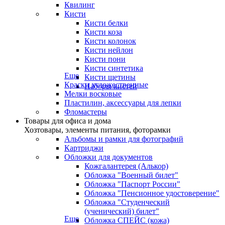
Квилинг
Кисти
Кисти белки
Кисти коза
Кисти колонок
Кисти нейлон
Кисти пони
Кисти синтетика
Еще
Кисти щетины
Краски художественные
Наборы кистей
Мелки восковые
Пластилин, аксессуары для лепки
Фломастеры
Товары для офиса и дома
Хозтовары, элементы питания, фоторамки
Альбомы и рамки для фотографий
Картриджи
Обложки для документов
Кожгалантерея (Алькор)
Обложка "Военный билет"
Обложка "Паспорт России"
Обложка "Пенсионное удостоверение"
Обложка "Студенческий
(ученический) билет"
Еще
Обложка СПЕЙС (кожа)