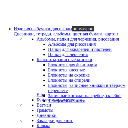
Изделия из бумаги для школы
популярно
Дневники, тетради, альбомы, цветная бумага, картон
Альбомы, папки для черчения, рисования
Альбомы для рисования
Папки для акварелей и пастелей
Папки для черчения
Блокноты,записные книжки
Блокноты для флипчарта
Блокноты клееные
Блокноты на скрепке
Блокноты на спирали
Блокноты, записные книжки в твердом
переплете
Еще
Записные книжки на гребне, склейке
Бумага миллиметровая
Телефонные книги
Ватман
Грамоты
Дневники
Закладки для книг
Калька