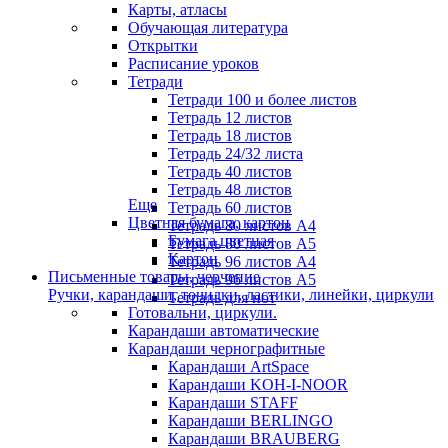
Карты, атласы
Обучающая литература
Открытки
Расписание уроков
Тетради
Тетради 100 и более листов
Тетрадь 12 листов
Тетрадь 18 листов
Тетрадь 24/32 листа
Тетрадь 40 листов
Тетрадь 48 листов
Еще
Тетрадь 60 листов
Цветная бумага, картон
Тетрадь 80 листов А4
Бумага цветная
Тетрадь 80 листов А5
Картон
Тетрадь 96 листов А4
Письменные товары, черчение
Тетрадь 96 листов А5
Ручки, карандаши, точилки, ластики, линейки, циркули
Тетрадь для нот
Готовальни, циркули.
Карандаши автоматические
Карандаши чернографитные
Карандаши ArtSpace
Карандаши KOH-I-NOOR
Карандаши STAFF
Карандаши BERLINGO
Карандаши BRAUBERG