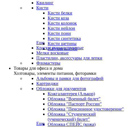
Квилинг
Кисти
Кисти белки
Кисти коза
Кисти колонок
Кисти нейлон
Кисти пони
Кисти синтетика
Еще
Кисти щетины
Краски художественные
Наборы кистей
Мелки восковые
Пластилин, аксессуары для лепки
Фломастеры
Товары для офиса и дома
Хозтовары, элементы питания, фоторамки
Альбомы и рамки для фотографий
Картриджи
Обложки для документов
Кожгалантерея (Алькор)
Обложка "Военный билет"
Обложка "Паспорт России"
Обложка "Пенсионное удостоверение"
Обложка "Студенческий
(ученический) билет"
Еще
Обложка СПЕЙС (кожа)