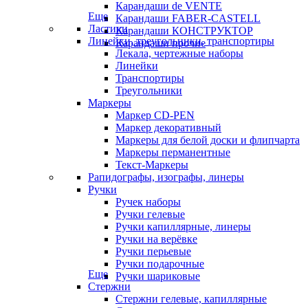
Карандаши de VENTE
Еще
Карандаши FABER-CASTELL
Ластики
Карандаши КОНСТРУКТОР
Линейки, треугольники, транспортиры
Карандаши прочие
Лекала, чертежные наборы
Линейки
Транспортиры
Треугольники
Маркеры
Маркер CD-PEN
Маркер декоративный
Маркеры для белой доски и флипчарта
Маркеры перманентные
Текст-Маркеры
Рапидографы, изографы, линеры
Ручки
Ручек наборы
Ручки гелевые
Ручки капиллярные, линеры
Ручки на верёвке
Ручки перьевые
Ручки подарочные
Еще
Ручки шариковые
Стержни
Стержни гелевые, капиллярные