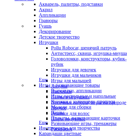
Акварель, палитры, подставки
Акрил
Аппликации
Гравюры
Гуашь
Декорирование
Детское творчество
Игрушки
Pollu Robocar, щенячий патруль
Антистресс, сквиш, игрушка-мнуша
Головоломки, конструкторы, кубик-
рубик
Игрушки для девочек
Игрушки для мальчиков
Еще
Игры для малышей
Игры и развивающие товары
Лизуны
Вырезалки, аппликации
Наклейки
Игры настольные и напольные
Пазлы в игрушках
Книжки с заданиями, прописи
Песочные наборы, игры на природе
Модели для сборки
Прочее
Пазлы
Резинки для волос
Плакаты, развивающие карточки
Шары надувные
Еще
Развивающие игры, тренажеры
Инструменты для творчества
Раскраски
Карандаши цветные