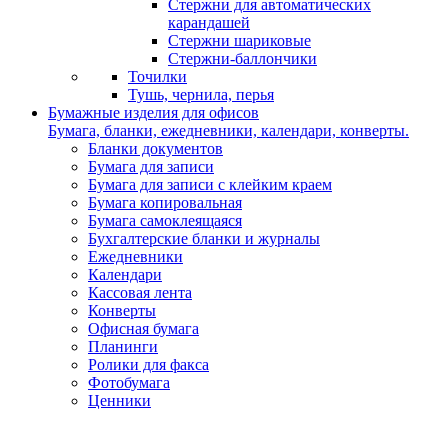
Стержни для автоматических
карандашей
Стержни шариковые
Стержни-баллончики
Точилки
Тушь, чернила, перья
Бумажные изделия для офисов
Бумага, бланки, ежедневники, календари, конверты.
Бланки документов
Бумага для записи
Бумага для записи с клейким краем
Бумага копировальная
Бумага самоклеящаяся
Бухгалтерские бланки и журналы
Ежедневники
Календари
Кассовая лента
Конверты
Офисная бумага
Планинги
Ролики для факса
Фотобумага
Ценники