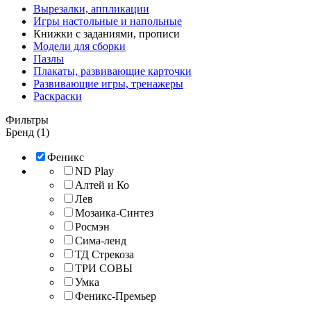
Вырезалки, аппликации
Игры настольные и напольные
Книжки с заданиями, прописи
Модели для сборки
Пазлы
Плакаты, развивающие карточки
Развивающие игры, тренажеры
Раскраски
Фильтры
Бренд (1)
Феникс
ND Play
Алтей и Ко
Лев
Мозаика-Синтез
Росмэн
Сима-ленд
ТД Стрекоза
ТРИ СОВЫ
Умка
Феникс-Премьер