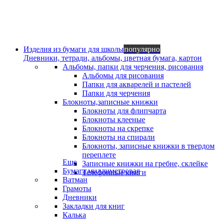
Изделия из бумаги для школы
популярно
Дневники, тетради, альбомы, цветная бумага, картон
Альбомы, папки для черчения, рисования
Альбомы для рисования
Папки для акварелей и пастелей
Папки для черчения
Блокноты,записные книжки
Блокноты для флипчарта
Блокноты клееные
Блокноты на скрепке
Блокноты на спирали
Блокноты, записные книжки в твердом
переплете
Еще
Записные книжки на гребне, склейке
Бумага миллиметровая
Телефонные книги
Ватман
Грамоты
Дневники
Закладки для книг
Калька