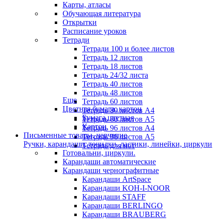
Карты, атласы
Обучающая литература
Открытки
Расписание уроков
Тетради
Тетради 100 и более листов
Тетрадь 12 листов
Тетрадь 18 листов
Тетрадь 24/32 листа
Тетрадь 40 листов
Тетрадь 48 листов
Еще
Тетрадь 60 листов
Цветная бумага, картон
Тетрадь 80 листов А4
Бумага цветная
Тетрадь 80 листов А5
Картон
Тетрадь 96 листов А4
Письменные товары, черчение
Тетрадь 96 листов А5
Ручки, карандаши, точилки, ластики, линейки, циркули
Тетрадь для нот
Готовальни, циркули.
Карандаши автоматические
Карандаши чернографитные
Карандаши ArtSpace
Карандаши KOH-I-NOOR
Карандаши STAFF
Карандаши BERLINGO
Карандаши BRAUBERG