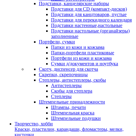
Подставки, канцелярские наборы
Подставки для CD (компакт-дисков)
Подставки для канцтоваров, пустые
Подставки для перекидного календаря
Подставки настенные,настольные
Подставки настольные (органайзеры)
заполненные
Портфели, сумки
Папки из кожи и кожзама
Папки-портфели пластиковые
Портфели из кожи и кожзама
Сумки д/документов и ноутбука
Скотч, диспенсер для скотча
Скрепки, скрепочницы
Степлеры, антистеплеры, скобы
Антистеплеры
Скобы для степлера
Степлеры
Штемпельные принадлежности
Штампы, печати
Штемпельная краска
Штемпельные подушки
Творчество, хобби
Краски, пластилин, карандаши, фломастеры, мелки,
кисточки