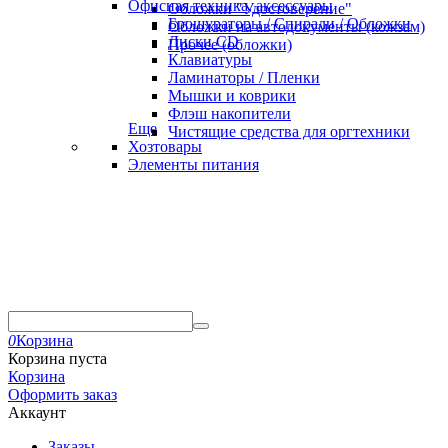
Офисная техника, аксессуары
Обложки "Удостоверение"
Брошураторы / Спирали / Обложки
Обложки на автодокументы (кожзам)
Диски CD
Прочее (обложки)
Клавиатуры
Ламинаторы / Пленки
Мышки и коврики
Флэш накопители
Еще
Чистящие средства для оргтехники
Хозтовары
Элементы питания
0
Корзина
Корзина пуста
Корзина
Оформить заказ
Аккаунт
Заказы