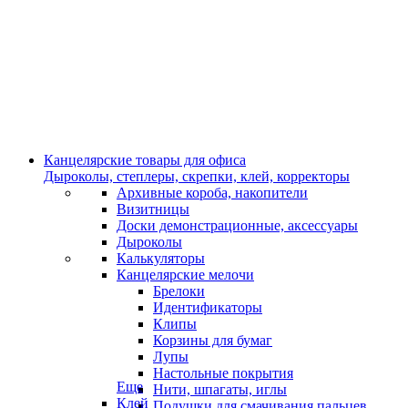
Канцелярские товары для офиса
Дыроколы, степлеры, скрепки, клей, корректоры
Архивные короба, накопители
Визитницы
Доски демонстрационные, аксессуары
Дыроколы
Калькуляторы
Канцелярские мелочи
Брелоки
Идентификаторы
Клипы
Корзины для бумаг
Лупы
Настольные покрытия
Еще
Нити, шпагаты, иглы
Клей
Подушки для смачивания пальцев