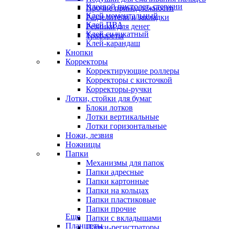
Клеевой пистолет, стержни
Прочие принадлежности
Клей моментальный
Разделители и закладки
Клей ПВА
Резинки для денег
Клей силикатный
Трафареты
Клей-карандаш
Кнопки
Корректоры
Корректирующие роллеры
Корректоры с кисточкой
Корректоры-ручки
Лотки, стойки для бумаг
Блоки лотков
Лотки вертикальные
Лотки горизонтальные
Ножи, лезвия
Ножницы
Папки
Механизмы для папок
Папки адресные
Папки картонные
Папки на кольцах
Папки пластиковые
Папки прочие
Еще
Папки с вкладышами
Планшеты
Папки-регистраторы