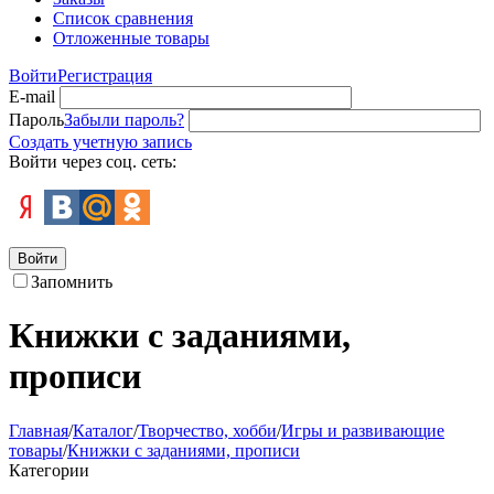
Список сравнения
Отложенные товары
Войти
Регистрация
E-mail
Пароль
Забыли пароль?
Создать учетную запись
Войти через соц. сеть:
Войти
Запомнить
Книжки с заданиями,
прописи
Главная
/
Каталог
/
Творчество, хобби
/
Игры и развивающие
товары
/
Книжки с заданиями, прописи
Категории