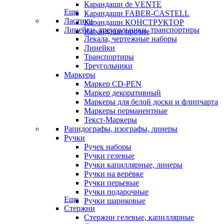
Карандаши de VENTE
Еще
Карандаши FABER-CASTELL
Ластики
Карандаши КОНСТРУКТОР
Линейки, треугольники, транспортиры
Карандаши прочие
Лекала, чертежные наборы
Линейки
Транспортиры
Треугольники
Маркеры
Маркер CD-PEN
Маркер декоративный
Маркеры для белой доски и флипчарта
Маркеры перманентные
Текст-Маркеры
Рапидографы, изографы, линеры
Ручки
Ручек наборы
Ручки гелевые
Ручки капиллярные, линеры
Ручки на верёвке
Ручки перьевые
Ручки подарочные
Еще
Ручки шариковые
Стержни
Стержни гелевые, капиллярные