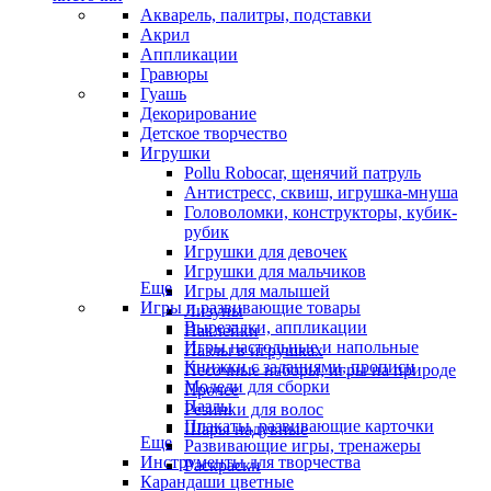
Акварель, палитры, подставки
Акрил
Аппликации
Гравюры
Гуашь
Декорирование
Детское творчество
Игрушки
Pollu Robocar, щенячий патруль
Антистресс, сквиш, игрушка-мнуша
Головоломки, конструкторы, кубик-
рубик
Игрушки для девочек
Игрушки для мальчиков
Еще
Игры для малышей
Игры и развивающие товары
Лизуны
Вырезалки, аппликации
Наклейки
Игры настольные и напольные
Пазлы в игрушках
Книжки с заданиями, прописи
Песочные наборы, игры на природе
Модели для сборки
Прочее
Пазлы
Резинки для волос
Плакаты, развивающие карточки
Шары надувные
Еще
Развивающие игры, тренажеры
Инструменты для творчества
Раскраски
Карандаши цветные