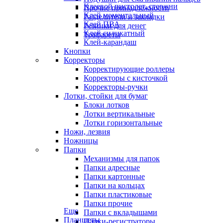
Клеевой пистолет, стержни
Прочие принадлежности
Клей моментальный
Разделители и закладки
Клей ПВА
Резинки для денег
Клей силикатный
Трафареты
Клей-карандаш
Кнопки
Корректоры
Корректирующие роллеры
Корректоры с кисточкой
Корректоры-ручки
Лотки, стойки для бумаг
Блоки лотков
Лотки вертикальные
Лотки горизонтальные
Ножи, лезвия
Ножницы
Папки
Механизмы для папок
Папки адресные
Папки картонные
Папки на кольцах
Папки пластиковые
Папки прочие
Еще
Папки с вкладышами
Планшеты
Папки-регистраторы