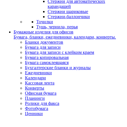
Стержни для автоматических
карандашей
Стержни шариковые
Стержни-баллончики
Точилки
Тушь, чернила, перья
Бумажные изделия для офисов
Бумага, бланки, ежедневники, календари, конверты.
Бланки документов
Бумага для записи
Бумага для записи с клейким краем
Бумага копировальная
Бумага самоклеящаяся
Бухгалтерские бланки и журналы
Ежедневники
Календари
Кассовая лента
Конверты
Офисная бумага
Планинги
Ролики для факса
Фотобумага
Ценники