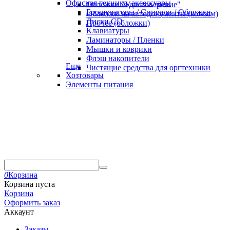
Офисная техника, аксессуары
Обложки "Удостоверение"
Брошураторы / Спирали / Обложки
Обложки на автодокументы (кожзам)
Диски CD
Прочее (обложки)
Клавиатуры
Ламинаторы / Пленки
Мышки и коврики
Флэш накопители
Еще
Чистящие средства для оргтехники
Хозтовары
Элементы питания
0
Корзина
Корзина пуста
Корзина
Оформить заказ
Аккаунт
Заказы