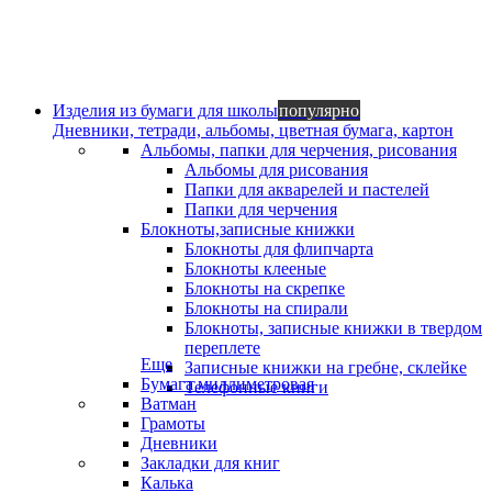
Изделия из бумаги для школы
популярно
Дневники, тетради, альбомы, цветная бумага, картон
Альбомы, папки для черчения, рисования
Альбомы для рисования
Папки для акварелей и пастелей
Папки для черчения
Блокноты,записные книжки
Блокноты для флипчарта
Блокноты клееные
Блокноты на скрепке
Блокноты на спирали
Блокноты, записные книжки в твердом
переплете
Еще
Записные книжки на гребне, склейке
Бумага миллиметровая
Телефонные книги
Ватман
Грамоты
Дневники
Закладки для книг
Калька