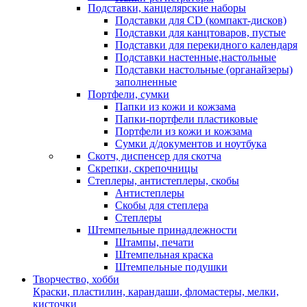
Подставки, канцелярские наборы
Подставки для CD (компакт-дисков)
Подставки для канцтоваров, пустые
Подставки для перекидного календаря
Подставки настенные,настольные
Подставки настольные (органайзеры)
заполненные
Портфели, сумки
Папки из кожи и кожзама
Папки-портфели пластиковые
Портфели из кожи и кожзама
Сумки д/документов и ноутбука
Скотч, диспенсер для скотча
Скрепки, скрепочницы
Степлеры, антистеплеры, скобы
Антистеплеры
Скобы для степлера
Степлеры
Штемпельные принадлежности
Штампы, печати
Штемпельная краска
Штемпельные подушки
Творчество, хобби
Краски, пластилин, карандаши, фломастеры, мелки,
кисточки