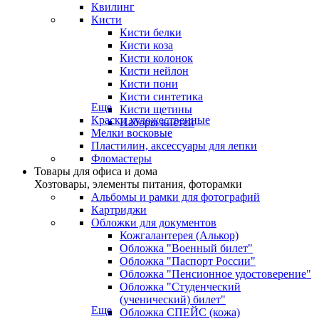
Квилинг
Кисти
Кисти белки
Кисти коза
Кисти колонок
Кисти нейлон
Кисти пони
Кисти синтетика
Еще
Кисти щетины
Краски художественные
Наборы кистей
Мелки восковые
Пластилин, аксессуары для лепки
Фломастеры
Товары для офиса и дома
Хозтовары, элементы питания, фоторамки
Альбомы и рамки для фотографий
Картриджи
Обложки для документов
Кожгалантерея (Алькор)
Обложка "Военный билет"
Обложка "Паспорт России"
Обложка "Пенсионное удостоверение"
Обложка "Студенческий
(ученический) билет"
Еще
Обложка СПЕЙС (кожа)