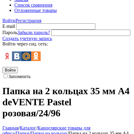
Список сравнения
Отложенные товары
Войти
Регистрация
E-mail
Пароль
Забыли пароль?
Создать учетную запись
Войти через соц. сеть:
Войти
Запомнить
Папка на 2 кольцах 35 мм A4
deVENTE Pastel
розовая/24/96
Главная
/
Каталог
/
Канцелярские товары для
офиса
/
Папки
/
Папки на кольцах
/
Папка на 2 кольцах 35 мм A4