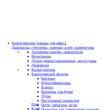
Канцелярские товары для офиса
Дыроколы, степлеры, скрепки, клей, корректоры
Архивные короба, накопители
Визитницы
Доски демонстрационные, аксессуары
Дыроколы
Калькуляторы
Канцелярские мелочи
Брелоки
Идентификаторы
Клипы
Корзины для бумаг
Лупы
Настольные покрытия
Еще
Нити, шпагаты, иглы
Клей
Подушки для смачивания пальцев