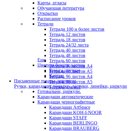
Карты, атласы
Обучающая литература
Открытки
Расписание уроков
Тетради
Тетради 100 и более листов
Тетрадь 12 листов
Тетрадь 18 листов
Тетрадь 24/32 листа
Тетрадь 40 листов
Тетрадь 48 листов
Еще
Тетрадь 60 листов
Цветная бумага, картон
Тетрадь 80 листов А4
Бумага цветная
Тетрадь 80 листов А5
Картон
Тетрадь 96 листов А4
Письменные товары, черчение
Тетрадь 96 листов А5
Ручки, карандаши, точилки, ластики, линейки, циркули
Тетрадь для нот
Готовальни, циркули.
Карандаши автоматические
Карандаши чернографитные
Карандаши ArtSpace
Карандаши KOH-I-NOOR
Карандаши STAFF
Карандаши BERLINGO
Карандаши BRAUBERG