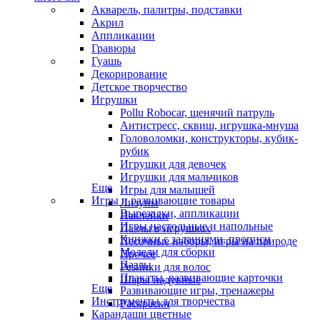
Акварель, палитры, подставки
Акрил
Аппликации
Гравюры
Гуашь
Декорирование
Детское творчество
Игрушки
Pollu Robocar, щенячий патруль
Антистресс, сквиш, игрушка-мнуша
Головоломки, конструкторы, кубик-
рубик
Игрушки для девочек
Игрушки для мальчиков
Еще
Игры для малышей
Игры и развивающие товары
Лизуны
Вырезалки, аппликации
Наклейки
Игры настольные и напольные
Пазлы в игрушках
Книжки с заданиями, прописи
Песочные наборы, игры на природе
Модели для сборки
Прочее
Пазлы
Резинки для волос
Плакаты, развивающие карточки
Шары надувные
Еще
Развивающие игры, тренажеры
Инструменты для творчества
Раскраски
Карандаши цветные