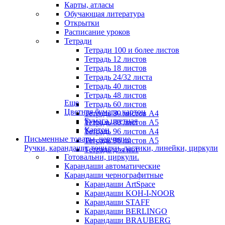
Карты, атласы
Обучающая литература
Открытки
Расписание уроков
Тетради
Тетради 100 и более листов
Тетрадь 12 листов
Тетрадь 18 листов
Тетрадь 24/32 листа
Тетрадь 40 листов
Тетрадь 48 листов
Еще
Тетрадь 60 листов
Цветная бумага, картон
Тетрадь 80 листов А4
Бумага цветная
Тетрадь 80 листов А5
Картон
Тетрадь 96 листов А4
Письменные товары, черчение
Тетрадь 96 листов А5
Ручки, карандаши, точилки, ластики, линейки, циркули
Тетрадь для нот
Готовальни, циркули.
Карандаши автоматические
Карандаши чернографитные
Карандаши ArtSpace
Карандаши KOH-I-NOOR
Карандаши STAFF
Карандаши BERLINGO
Карандаши BRAUBERG