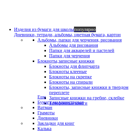
Изделия из бумаги для школы
популярно
Дневники, тетради, альбомы, цветная бумага, картон
Альбомы, папки для черчения, рисования
Альбомы для рисования
Папки для акварелей и пастелей
Папки для черчения
Блокноты,записные книжки
Блокноты для флипчарта
Блокноты клееные
Блокноты на скрепке
Блокноты на спирали
Блокноты, записные книжки в твердом
переплете
Еще
Записные книжки на гребне, склейке
Бумага миллиметровая
Телефонные книги
Ватман
Грамоты
Дневники
Закладки для книг
Калька