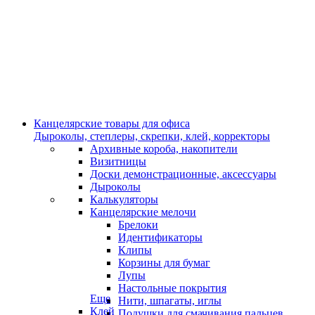
Канцелярские товары для офиса
Дыроколы, степлеры, скрепки, клей, корректоры
Архивные короба, накопители
Визитницы
Доски демонстрационные, аксессуары
Дыроколы
Калькуляторы
Канцелярские мелочи
Брелоки
Идентификаторы
Клипы
Корзины для бумаг
Лупы
Настольные покрытия
Еще
Нити, шпагаты, иглы
Клей
Подушки для смачивания пальцев