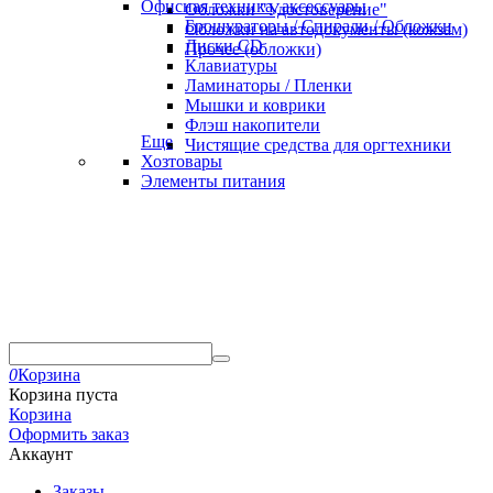
Офисная техника, аксессуары
Обложки "Удостоверение"
Брошураторы / Спирали / Обложки
Обложки на автодокументы (кожзам)
Диски CD
Прочее (обложки)
Клавиатуры
Ламинаторы / Пленки
Мышки и коврики
Флэш накопители
Еще
Чистящие средства для оргтехники
Хозтовары
Элементы питания
0
Корзина
Корзина пуста
Корзина
Оформить заказ
Аккаунт
Заказы