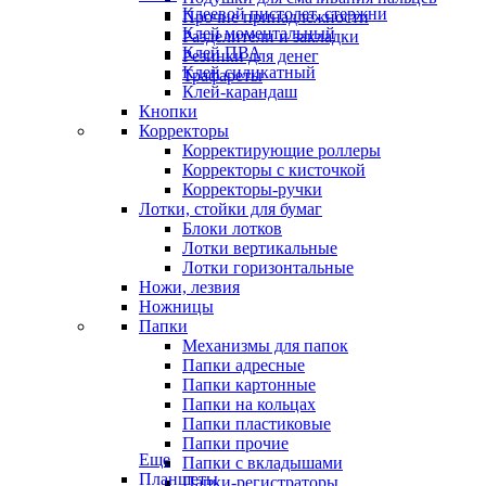
Клеевой пистолет, стержни
Прочие принадлежности
Клей моментальный
Разделители и закладки
Клей ПВА
Резинки для денег
Клей силикатный
Трафареты
Клей-карандаш
Кнопки
Корректоры
Корректирующие роллеры
Корректоры с кисточкой
Корректоры-ручки
Лотки, стойки для бумаг
Блоки лотков
Лотки вертикальные
Лотки горизонтальные
Ножи, лезвия
Ножницы
Папки
Механизмы для папок
Папки адресные
Папки картонные
Папки на кольцах
Папки пластиковые
Папки прочие
Еще
Папки с вкладышами
Планшеты
Папки-регистраторы