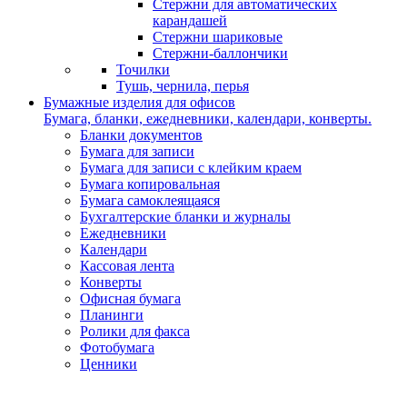
Стержни для автоматических
карандашей
Стержни шариковые
Стержни-баллончики
Точилки
Тушь, чернила, перья
Бумажные изделия для офисов
Бумага, бланки, ежедневники, календари, конверты.
Бланки документов
Бумага для записи
Бумага для записи с клейким краем
Бумага копировальная
Бумага самоклеящаяся
Бухгалтерские бланки и журналы
Ежедневники
Календари
Кассовая лента
Конверты
Офисная бумага
Планинги
Ролики для факса
Фотобумага
Ценники