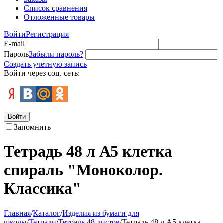
Список сравнения
Отложенные товары
Войти
Регистрация
E-mail
Пароль
Забыли пароль?
Создать учетную запись
Войти через соц. сеть:
Войти
Запомнить
Тетрадь 48 л А5 клетка
спираль "Моноколор.
Классика"
Главная
/
Каталог
/
Изделия из бумаги для
школы
/
Тетради
/
Тетрадь 48 листов
/
Тетрадь 48 л А5 клетка