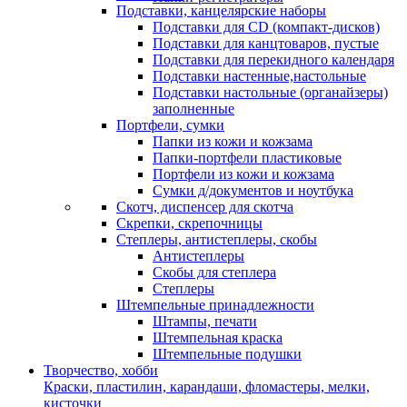
Подставки, канцелярские наборы
Подставки для CD (компакт-дисков)
Подставки для канцтоваров, пустые
Подставки для перекидного календаря
Подставки настенные,настольные
Подставки настольные (органайзеры)
заполненные
Портфели, сумки
Папки из кожи и кожзама
Папки-портфели пластиковые
Портфели из кожи и кожзама
Сумки д/документов и ноутбука
Скотч, диспенсер для скотча
Скрепки, скрепочницы
Степлеры, антистеплеры, скобы
Антистеплеры
Скобы для степлера
Степлеры
Штемпельные принадлежности
Штампы, печати
Штемпельная краска
Штемпельные подушки
Творчество, хобби
Краски, пластилин, карандаши, фломастеры, мелки,
кисточки