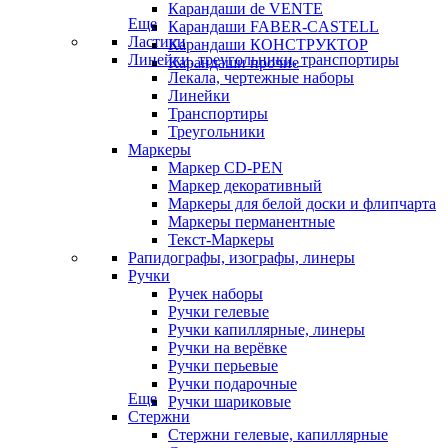
Карандаши de VENTE
Еще
Карандаши FABER-CASTELL
Ластики
Карандаши КОНСТРУКТОР
Линейки, треугольники, транспортиры
Карандаши прочие
Лекала, чертежные наборы
Линейки
Транспортиры
Треугольники
Маркеры
Маркер CD-PEN
Маркер декоративный
Маркеры для белой доски и флипчарта
Маркеры перманентные
Текст-Маркеры
Рапидографы, изографы, линеры
Ручки
Ручек наборы
Ручки гелевые
Ручки капиллярные, линеры
Ручки на верёвке
Ручки перьевые
Ручки подарочные
Еще
Ручки шариковые
Стержни
Стержни гелевые, капиллярные