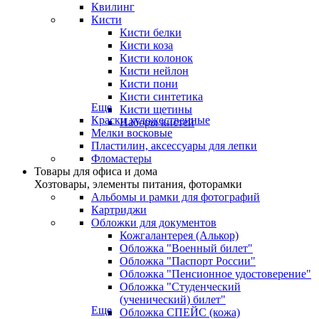
Квилинг
Кисти
Кисти белки
Кисти коза
Кисти колонок
Кисти нейлон
Кисти пони
Кисти синтетика
Еще
Кисти щетины
Краски художественные
Наборы кистей
Мелки восковые
Пластилин, аксессуары для лепки
Фломастеры
Товары для офиса и дома
Хозтовары, элементы питания, фоторамки
Альбомы и рамки для фотографий
Картриджи
Обложки для документов
Кожгалантерея (Алькор)
Обложка "Военный билет"
Обложка "Паспорт России"
Обложка "Пенсионное удостоверение"
Обложка "Студенческий
(ученический) билет"
Еще
Обложка СПЕЙС (кожа)