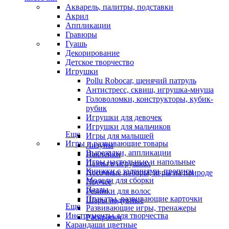
Акварель, палитры, подставки
Акрил
Аппликации
Гравюры
Гуашь
Декорирование
Детское творчество
Игрушки
Pollu Robocar, щенячий патруль
Антистресс, сквиш, игрушка-мнуша
Головоломки, конструкторы, кубик-
рубик
Игрушки для девочек
Игрушки для мальчиков
Еще
Игры для малышей
Игры и развивающие товары
Лизуны
Вырезалки, аппликации
Наклейки
Игры настольные и напольные
Пазлы в игрушках
Книжки с заданиями, прописи
Песочные наборы, игры на природе
Модели для сборки
Прочее
Пазлы
Резинки для волос
Плакаты, развивающие карточки
Шары надувные
Еще
Развивающие игры, тренажеры
Инструменты для творчества
Раскраски
Карандаши цветные