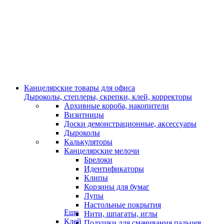
Канцелярские товары для офиса
Дыроколы, степлеры, скрепки, клей, корректоры
Архивные короба, накопители
Визитницы
Доски демонстрационные, аксессуары
Дыроколы
Калькуляторы
Канцелярские мелочи
Брелоки
Идентификаторы
Клипы
Корзины для бумаг
Лупы
Настольные покрытия
Еще
Нити, шпагаты, иглы
Клей
Подушки для смачивания пальцев