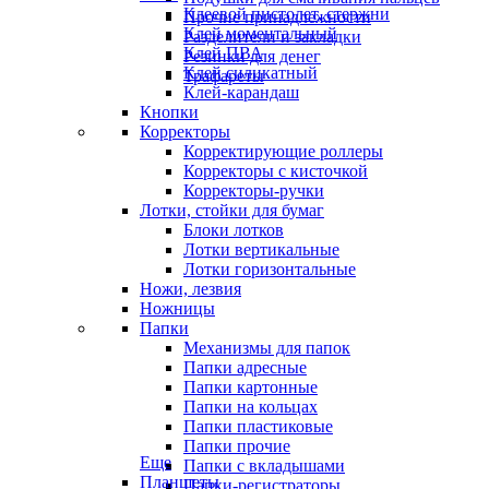
Клеевой пистолет, стержни
Прочие принадлежности
Клей моментальный
Разделители и закладки
Клей ПВА
Резинки для денег
Клей силикатный
Трафареты
Клей-карандаш
Кнопки
Корректоры
Корректирующие роллеры
Корректоры с кисточкой
Корректоры-ручки
Лотки, стойки для бумаг
Блоки лотков
Лотки вертикальные
Лотки горизонтальные
Ножи, лезвия
Ножницы
Папки
Механизмы для папок
Папки адресные
Папки картонные
Папки на кольцах
Папки пластиковые
Папки прочие
Еще
Папки с вкладышами
Планшеты
Папки-регистраторы