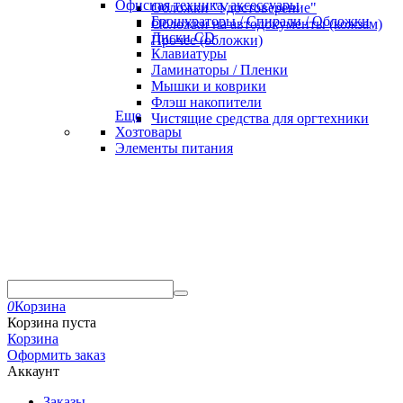
Офисная техника, аксессуары
Обложки "Удостоверение"
Брошураторы / Спирали / Обложки
Обложки на автодокументы (кожзам)
Диски CD
Прочее (обложки)
Клавиатуры
Ламинаторы / Пленки
Мышки и коврики
Флэш накопители
Еще
Чистящие средства для оргтехники
Хозтовары
Элементы питания
0
Корзина
Корзина пуста
Корзина
Оформить заказ
Аккаунт
Заказы