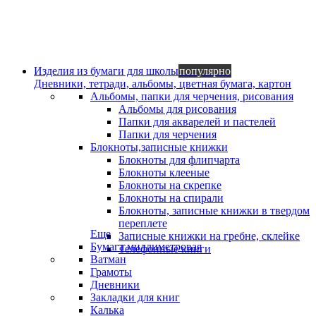
Изделия из бумаги для школы
популярно
Дневники, тетради, альбомы, цветная бумага, картон
Альбомы, папки для черчения, рисования
Альбомы для рисования
Папки для акварелей и пастелей
Папки для черчения
Блокноты,записные книжки
Блокноты для флипчарта
Блокноты клееные
Блокноты на скрепке
Блокноты на спирали
Блокноты, записные книжки в твердом
переплете
Еще
Записные книжки на гребне, склейке
Бумага миллиметровая
Телефонные книги
Ватман
Грамоты
Дневники
Закладки для книг
Калька