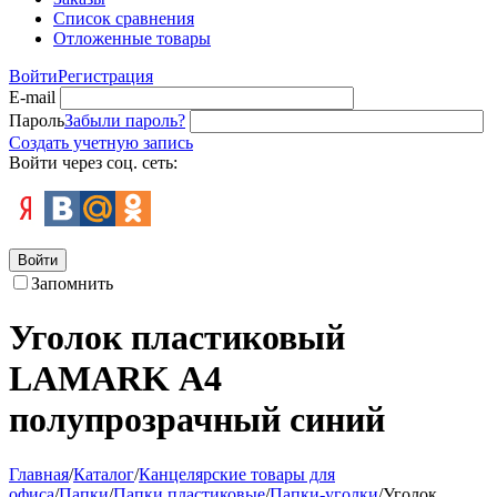
Список сравнения
Отложенные товары
Войти
Регистрация
E-mail
Пароль
Забыли пароль?
Создать учетную запись
Войти через соц. сеть:
Войти
Запомнить
Уголок пластиковый
LAMARK А4
полупрозрачный синий
Главная
/
Каталог
/
Канцелярские товары для
офиса
/
Папки
/
Папки пластиковые
/
Папки-уголки
/
Уголок