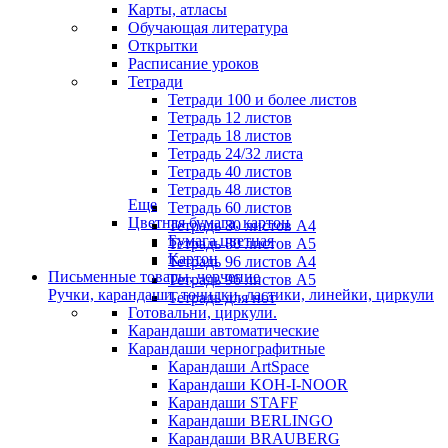
Карты, атласы
Обучающая литература
Открытки
Расписание уроков
Тетради
Тетради 100 и более листов
Тетрадь 12 листов
Тетрадь 18 листов
Тетрадь 24/32 листа
Тетрадь 40 листов
Тетрадь 48 листов
Еще
Тетрадь 60 листов
Цветная бумага, картон
Тетрадь 80 листов А4
Бумага цветная
Тетрадь 80 листов А5
Картон
Тетрадь 96 листов А4
Письменные товары, черчение
Тетрадь 96 листов А5
Ручки, карандаши, точилки, ластики, линейки, циркули
Тетрадь для нот
Готовальни, циркули.
Карандаши автоматические
Карандаши чернографитные
Карандаши ArtSpace
Карандаши KOH-I-NOOR
Карандаши STAFF
Карандаши BERLINGO
Карандаши BRAUBERG