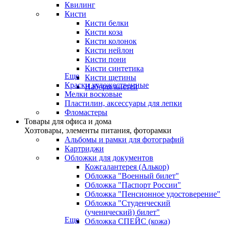
Квилинг
Кисти
Кисти белки
Кисти коза
Кисти колонок
Кисти нейлон
Кисти пони
Кисти синтетика
Еще
Кисти щетины
Краски художественные
Наборы кистей
Мелки восковые
Пластилин, аксессуары для лепки
Фломастеры
Товары для офиса и дома
Хозтовары, элементы питания, фоторамки
Альбомы и рамки для фотографий
Картриджи
Обложки для документов
Кожгалантерея (Алькор)
Обложка "Военный билет"
Обложка "Паспорт России"
Обложка "Пенсионное удостоверение"
Обложка "Студенческий
(ученический) билет"
Еще
Обложка СПЕЙС (кожа)