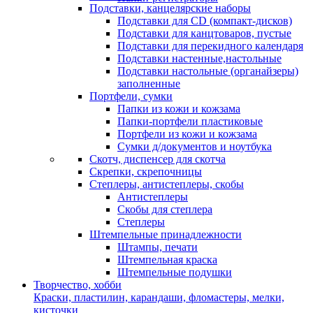
Подставки, канцелярские наборы
Подставки для CD (компакт-дисков)
Подставки для канцтоваров, пустые
Подставки для перекидного календаря
Подставки настенные,настольные
Подставки настольные (органайзеры)
заполненные
Портфели, сумки
Папки из кожи и кожзама
Папки-портфели пластиковые
Портфели из кожи и кожзама
Сумки д/документов и ноутбука
Скотч, диспенсер для скотча
Скрепки, скрепочницы
Степлеры, антистеплеры, скобы
Антистеплеры
Скобы для степлера
Степлеры
Штемпельные принадлежности
Штампы, печати
Штемпельная краска
Штемпельные подушки
Творчество, хобби
Краски, пластилин, карандаши, фломастеры, мелки,
кисточки