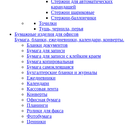
Стержни для автоматических
карандашей
Стержни шариковые
Стержни-баллончики
Точилки
Тушь, чернила, перья
Бумажные изделия для офисов
Бумага, бланки, ежедневники, календари, конверты.
Бланки документов
Бумага для записи
Бумага для записи с клейким краем
Бумага копировальная
Бумага самоклеящаяся
Бухгалтерские бланки и журналы
Ежедневники
Календари
Кассовая лента
Конверты
Офисная бумага
Планинги
Ролики для факса
Фотобумага
Ценники