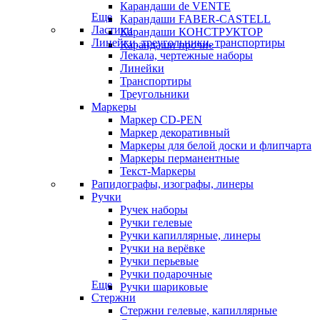
Карандаши de VENTE
Еще
Карандаши FABER-CASTELL
Ластики
Карандаши КОНСТРУКТОР
Линейки, треугольники, транспортиры
Карандаши прочие
Лекала, чертежные наборы
Линейки
Транспортиры
Треугольники
Маркеры
Маркер CD-PEN
Маркер декоративный
Маркеры для белой доски и флипчарта
Маркеры перманентные
Текст-Маркеры
Рапидографы, изографы, линеры
Ручки
Ручек наборы
Ручки гелевые
Ручки капиллярные, линеры
Ручки на верёвке
Ручки перьевые
Ручки подарочные
Еще
Ручки шариковые
Стержни
Стержни гелевые, капиллярные