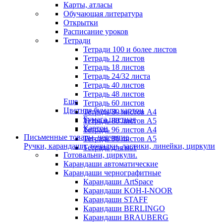
Карты, атласы
Обучающая литература
Открытки
Расписание уроков
Тетради
Тетради 100 и более листов
Тетрадь 12 листов
Тетрадь 18 листов
Тетрадь 24/32 листа
Тетрадь 40 листов
Тетрадь 48 листов
Еще
Тетрадь 60 листов
Цветная бумага, картон
Тетрадь 80 листов А4
Бумага цветная
Тетрадь 80 листов А5
Картон
Тетрадь 96 листов А4
Письменные товары, черчение
Тетрадь 96 листов А5
Ручки, карандаши, точилки, ластики, линейки, циркули
Тетрадь для нот
Готовальни, циркули.
Карандаши автоматические
Карандаши чернографитные
Карандаши ArtSpace
Карандаши KOH-I-NOOR
Карандаши STAFF
Карандаши BERLINGO
Карандаши BRAUBERG