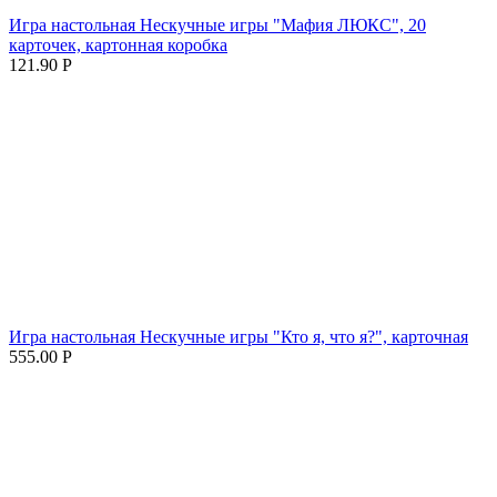
Игра настольная Нескучные игры "Мафия ЛЮКС", 20
карточек, картонная коробка
121.90
Р
Игра настольная Нескучные игры "Кто я, что я?", карточная
555.00
Р