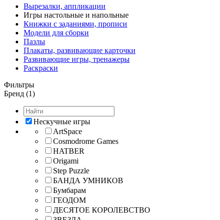
Вырезалки, аппликации
Игры настольные и напольные
Книжки с заданиями, прописи
Модели для сборки
Пазлы
Плакаты, развивающие карточки
Развивающие игры, тренажеры
Раскраски
Фильтры
Бренд (1)
Нескучные игры
ArtSpace
Cosmodrome Games
HATBER
Origami
Step Puzzle
БАНДА УМНИКОВ
Бумбарам
ГЕОДОМ
ДЕСЯТОЕ КОРОЛЕВСТВО
ЗВЕЗДА