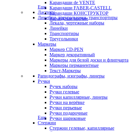
Карандаши de VENTE
Еще
Карандаши FABER-CASTELL
Ластики
Карандаши КОНСТРУКТОР
Линейки, треугольники, транспортиры
Карандаши прочие
Лекала, чертежные наборы
Линейки
Транспортиры
Треугольники
Маркеры
Маркер CD-PEN
Маркер декоративный
Маркеры для белой доски и флипчарта
Маркеры перманентные
Текст-Маркеры
Рапидографы, изографы, линеры
Ручки
Ручек наборы
Ручки гелевые
Ручки капиллярные, линеры
Ручки на верёвке
Ручки перьевые
Ручки подарочные
Еще
Ручки шариковые
Стержни
Стержни гелевые, капиллярные