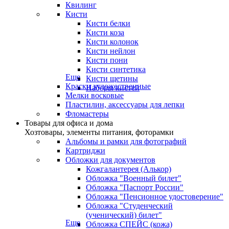
Квилинг
Кисти
Кисти белки
Кисти коза
Кисти колонок
Кисти нейлон
Кисти пони
Кисти синтетика
Еще
Кисти щетины
Краски художественные
Наборы кистей
Мелки восковые
Пластилин, аксессуары для лепки
Фломастеры
Товары для офиса и дома
Хозтовары, элементы питания, фоторамки
Альбомы и рамки для фотографий
Картриджи
Обложки для документов
Кожгалантерея (Алькор)
Обложка "Военный билет"
Обложка "Паспорт России"
Обложка "Пенсионное удостоверение"
Обложка "Студенческий
(ученический) билет"
Еще
Обложка СПЕЙС (кожа)