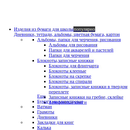
Изделия из бумаги для школы
популярно
Дневники, тетради, альбомы, цветная бумага, картон
Альбомы, папки для черчения, рисования
Альбомы для рисования
Папки для акварелей и пастелей
Папки для черчения
Блокноты,записные книжки
Блокноты для флипчарта
Блокноты клееные
Блокноты на скрепке
Блокноты на спирали
Блокноты, записные книжки в твердом
переплете
Еще
Записные книжки на гребне, склейке
Бумага миллиметровая
Телефонные книги
Ватман
Грамоты
Дневники
Закладки для книг
Калька