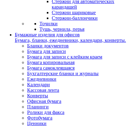
Стержни для автоматических
карандашей
Стержни шариковые
Стержни-баллончики
Точилки
Тушь, чернила, перья
Бумажные изделия для офисов
Бумага, бланки, ежедневники, календари, конверты.
Бланки документов
Бумага для записи
Бумага для записи с клейким краем
Бумага копировальная
Бумага самоклеящаяся
Бухгалтерские бланки и журналы
Ежедневники
Календари
Кассовая лента
Конверты
Офисная бумага
Планинги
Ролики для факса
Фотобумага
Ценники