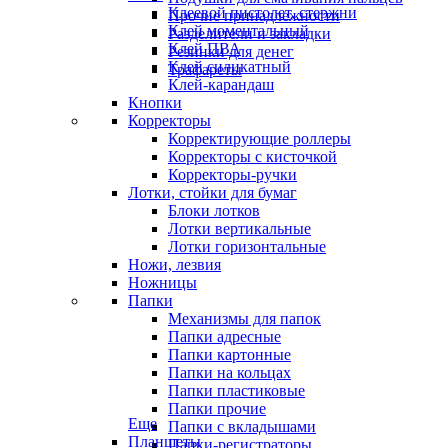
Клеевой пистолет, стержни
Прочие принадлежности
Клей моментальный
Разделители и закладки
Клей ПВА
Резинки для денег
Клей силикатный
Трафареты
Клей-карандаш
Кнопки
Корректоры
Корректирующие роллеры
Корректоры с кисточкой
Корректоры-ручки
Лотки, стойки для бумаг
Блоки лотков
Лотки вертикальные
Лотки горизонтальные
Ножи, лезвия
Ножницы
Папки
Механизмы для папок
Папки адресные
Папки картонные
Папки на кольцах
Папки пластиковые
Папки прочие
Еще
Папки с вкладышами
Планшеты
Папки-регистраторы