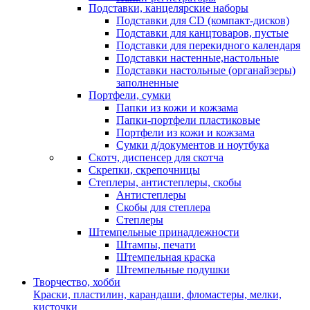
Подставки, канцелярские наборы
Подставки для CD (компакт-дисков)
Подставки для канцтоваров, пустые
Подставки для перекидного календаря
Подставки настенные,настольные
Подставки настольные (органайзеры)
заполненные
Портфели, сумки
Папки из кожи и кожзама
Папки-портфели пластиковые
Портфели из кожи и кожзама
Сумки д/документов и ноутбука
Скотч, диспенсер для скотча
Скрепки, скрепочницы
Степлеры, антистеплеры, скобы
Антистеплеры
Скобы для степлера
Степлеры
Штемпельные принадлежности
Штампы, печати
Штемпельная краска
Штемпельные подушки
Творчество, хобби
Краски, пластилин, карандаши, фломастеры, мелки,
кисточки