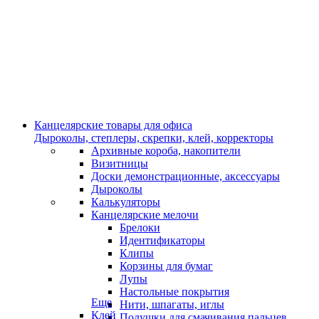
Канцелярские товары для офиса
Дыроколы, степлеры, скрепки, клей, корректоры
Архивные короба, накопители
Визитницы
Доски демонстрационные, аксессуары
Дыроколы
Калькуляторы
Канцелярские мелочи
Брелоки
Идентификаторы
Клипы
Корзины для бумаг
Лупы
Настольные покрытия
Еще
Нити, шпагаты, иглы
Клей
Подушки для смачивания пальцев