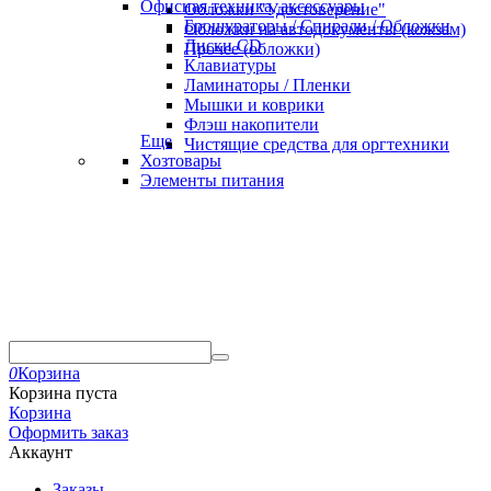
Офисная техника, аксессуары
Обложки "Удостоверение"
Брошураторы / Спирали / Обложки
Обложки на автодокументы (кожзам)
Диски CD
Прочее (обложки)
Клавиатуры
Ламинаторы / Пленки
Мышки и коврики
Флэш накопители
Еще
Чистящие средства для оргтехники
Хозтовары
Элементы питания
0
Корзина
Корзина пуста
Корзина
Оформить заказ
Аккаунт
Заказы