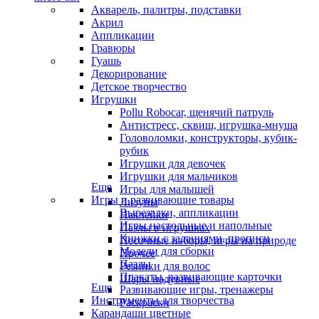
Акварель, палитры, подставки
Акрил
Аппликации
Гравюры
Гуашь
Декорирование
Детское творчество
Игрушки
Pollu Robocar, щенячий патруль
Антистресс, сквиш, игрушка-мнуша
Головоломки, конструкторы, кубик-
рубик
Игрушки для девочек
Игрушки для мальчиков
Еще
Игры для малышей
Игры и развивающие товары
Лизуны
Вырезалки, аппликации
Наклейки
Игры настольные и напольные
Пазлы в игрушках
Книжки с заданиями, прописи
Песочные наборы, игры на природе
Модели для сборки
Прочее
Пазлы
Резинки для волос
Плакаты, развивающие карточки
Шары надувные
Еще
Развивающие игры, тренажеры
Инструменты для творчества
Раскраски
Карандаши цветные