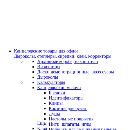
Канцелярские товары для офиса
Дыроколы, степлеры, скрепки, клей, корректоры
Архивные короба, накопители
Визитницы
Доски демонстрационные, аксессуары
Дыроколы
Калькуляторы
Канцелярские мелочи
Брелоки
Идентификаторы
Клипы
Корзины для бумаг
Лупы
Настольные покрытия
Еще
Нити, шпагаты, иглы
Клей
Подушки для смачивания пальцев