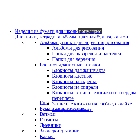
Изделия из бумаги для школы
популярно
Дневники, тетради, альбомы, цветная бумага, картон
Альбомы, папки для черчения, рисования
Альбомы для рисования
Папки для акварелей и пастелей
Папки для черчения
Блокноты,записные книжки
Блокноты для флипчарта
Блокноты клееные
Блокноты на скрепке
Блокноты на спирали
Блокноты, записные книжки в твердом
переплете
Еще
Записные книжки на гребне, склейке
Бумага миллиметровая
Телефонные книги
Ватман
Грамоты
Дневники
Закладки для книг
Калька