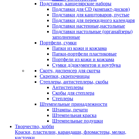
Подставки, канцелярские наборы
Подставки для CD (компакт-дисков)
Подставки для канцтоваров, пустые
Подставки для перекидного календаря
Подставки настенные,настольные
Подставки настольные (органайзеры)
заполненные
Портфели, сумки
Папки из кожи и кожзама
Папки-портфели пластиковые
Портфели из кожи и кожзама
Сумки д/документов и ноутбука
Скотч, диспенсер для скотча
Скрепки, скрепочницы
Степлеры, антистеплеры, скобы
Антистеплеры
Скобы для степлера
Степлеры
Штемпельные принадлежности
Штампы, печати
Штемпельная краска
Штемпельные подушки
Творчество, хобби
Краски, пластилин, карандаши, фломастеры, мелки,
кисточки