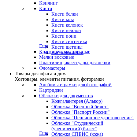
Квилинг
Кисти
Кисти белки
Кисти коза
Кисти колонок
Кисти нейлон
Кисти пони
Кисти синтетика
Еще
Кисти щетины
Краски художественные
Наборы кистей
Мелки восковые
Пластилин, аксессуары для лепки
Фломастеры
Товары для офиса и дома
Хозтовары, элементы питания, фоторамки
Альбомы и рамки для фотографий
Картриджи
Обложки для документов
Кожгалантерея (Алькор)
Обложка "Военный билет"
Обложка "Паспорт России"
Обложка "Пенсионное удостоверение"
Обложка "Студенческий
(ученический) билет"
Еще
Обложка СПЕЙС (кожа)