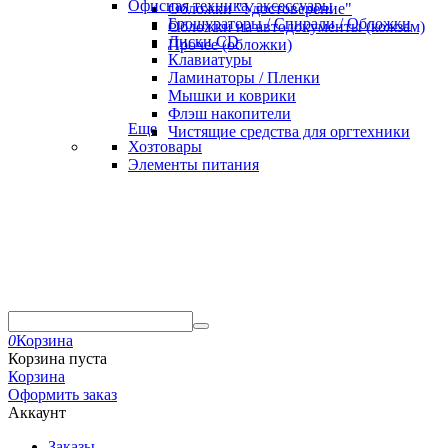
Офисная техника, аксессуары
Обложки "Удостоверение"
Брошураторы / Спирали / Обложки
Обложки на автодокументы (кожзам)
Диски CD
Прочее (обложки)
Клавиатуры
Ламинаторы / Пленки
Мышки и коврики
Флэш накопители
Еще
Чистящие средства для оргтехники
Хозтовары
Элементы питания
0
Корзина
Корзина пуста
Корзина
Оформить заказ
Аккаунт
Заказы