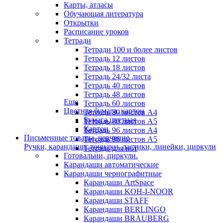
Карты, атласы
Обучающая литература
Открытки
Расписание уроков
Тетради
Тетради 100 и более листов
Тетрадь 12 листов
Тетрадь 18 листов
Тетрадь 24/32 листа
Тетрадь 40 листов
Тетрадь 48 листов
Еще
Тетрадь 60 листов
Цветная бумага, картон
Тетрадь 80 листов А4
Бумага цветная
Тетрадь 80 листов А5
Картон
Тетрадь 96 листов А4
Письменные товары, черчение
Тетрадь 96 листов А5
Ручки, карандаши, точилки, ластики, линейки, циркули
Тетрадь для нот
Готовальни, циркули.
Карандаши автоматические
Карандаши чернографитные
Карандаши ArtSpace
Карандаши KOH-I-NOOR
Карандаши STAFF
Карандаши BERLINGO
Карандаши BRAUBERG