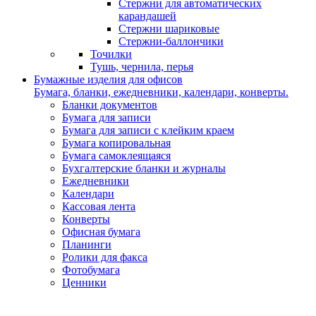
Стержни для автоматических
карандашей
Стержни шариковые
Стержни-баллончики
Точилки
Тушь, чернила, перья
Бумажные изделия для офисов
Бумага, бланки, ежедневники, календари, конверты.
Бланки документов
Бумага для записи
Бумага для записи с клейким краем
Бумага копировальная
Бумага самоклеящаяся
Бухгалтерские бланки и журналы
Ежедневники
Календари
Кассовая лента
Конверты
Офисная бумага
Планинги
Ролики для факса
Фотобумага
Ценники