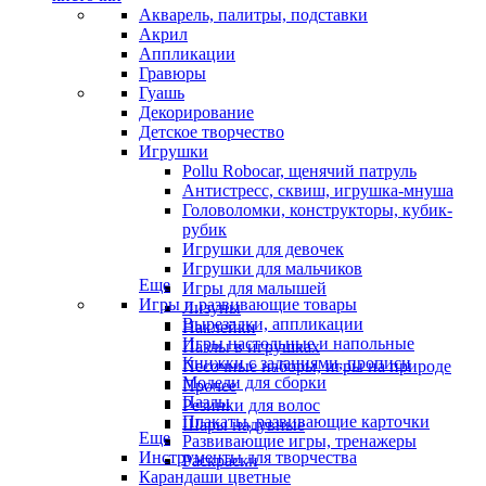
Акварель, палитры, подставки
Акрил
Аппликации
Гравюры
Гуашь
Декорирование
Детское творчество
Игрушки
Pollu Robocar, щенячий патруль
Антистресс, сквиш, игрушка-мнуша
Головоломки, конструкторы, кубик-
рубик
Игрушки для девочек
Игрушки для мальчиков
Еще
Игры для малышей
Игры и развивающие товары
Лизуны
Вырезалки, аппликации
Наклейки
Игры настольные и напольные
Пазлы в игрушках
Книжки с заданиями, прописи
Песочные наборы, игры на природе
Модели для сборки
Прочее
Пазлы
Резинки для волос
Плакаты, развивающие карточки
Шары надувные
Еще
Развивающие игры, тренажеры
Инструменты для творчества
Раскраски
Карандаши цветные