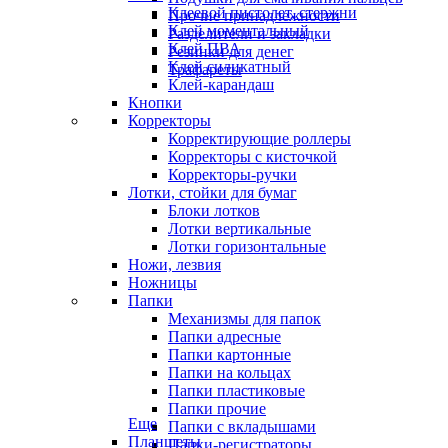
Клеевой пистолет, стержни
Прочие принадлежности
Клей моментальный
Разделители и закладки
Клей ПВА
Резинки для денег
Клей силикатный
Трафареты
Клей-карандаш
Кнопки
Корректоры
Корректирующие роллеры
Корректоры с кисточкой
Корректоры-ручки
Лотки, стойки для бумаг
Блоки лотков
Лотки вертикальные
Лотки горизонтальные
Ножи, лезвия
Ножницы
Папки
Механизмы для папок
Папки адресные
Папки картонные
Папки на кольцах
Папки пластиковые
Папки прочие
Еще
Папки с вкладышами
Планшеты
Папки-регистраторы