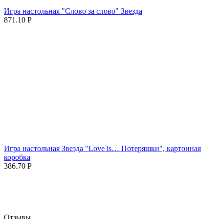
Игра настольная "Слово за слово" Звезда
871.10
Р
Игра настольная Звезда "Love is… Потеряшки", картонная
коробка
386.70
Р
Отзывы