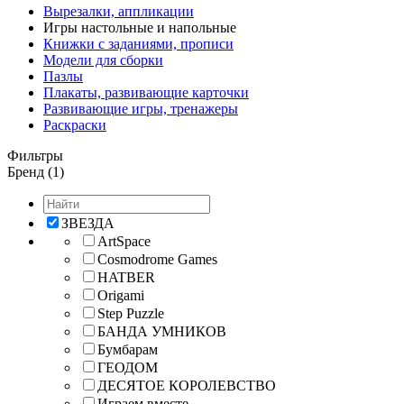
Вырезалки, аппликации
Игры настольные и напольные
Книжки с заданиями, прописи
Модели для сборки
Пазлы
Плакаты, развивающие карточки
Развивающие игры, тренажеры
Раскраски
Фильтры
Бренд (1)
ЗВЕЗДА
ArtSpace
Cosmodrome Games
HATBER
Origami
Step Puzzle
БАНДА УМНИКОВ
Бумбарам
ГЕОДОМ
ДЕСЯТОЕ КОРОЛЕВСТВО
Играем вместе