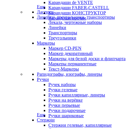
Карандаши de VENTE
Еще
Карандаши FABER-CASTELL
Ластики
Карандаши КОНСТРУКТОР
Линейки, треугольники, транспортиры
Карандаши прочие
Лекала, чертежные наборы
Линейки
Транспортиры
Треугольники
Маркеры
Маркер CD-PEN
Маркер декоративный
Маркеры для белой доски и флипчарта
Маркеры перманентные
Текст-Маркеры
Рапидографы, изографы, линеры
Ручки
Ручек наборы
Ручки гелевые
Ручки капиллярные, линеры
Ручки на верёвке
Ручки перьевые
Ручки подарочные
Еще
Ручки шариковые
Стержни
Стержни гелевые, капиллярные