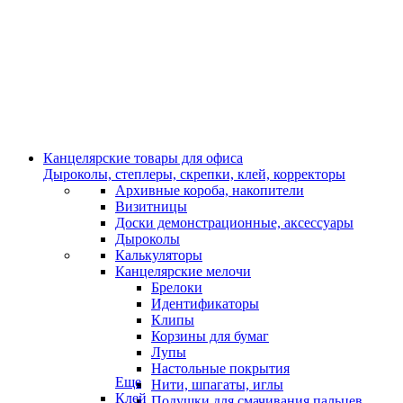
Канцелярские товары для офиса
Дыроколы, степлеры, скрепки, клей, корректоры
Архивные короба, накопители
Визитницы
Доски демонстрационные, аксессуары
Дыроколы
Калькуляторы
Канцелярские мелочи
Брелоки
Идентификаторы
Клипы
Корзины для бумаг
Лупы
Настольные покрытия
Еще
Нити, шпагаты, иглы
Клей
Подушки для смачивания пальцев