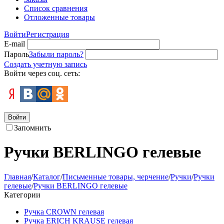
Список сравнения
Отложенные товары
Войти
Регистрация
E-mail
Пароль
Забыли пароль?
Создать учетную запись
Войти через соц. сеть:
Войти
Запомнить
Ручки BERLINGO гелевые
Главная
/
Каталог
/
Письменные товары, черчение
/
Ручки
/
Ручки
гелевые
/
Ручки BERLINGO гелевые
Категории
Ручка CROWN гелевая
Ручка ERICH KRAUSE гелевая