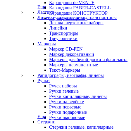
Карандаши de VENTE
Еще
Карандаши FABER-CASTELL
Ластики
Карандаши КОНСТРУКТОР
Линейки, треугольники, транспортиры
Карандаши прочие
Лекала, чертежные наборы
Линейки
Транспортиры
Треугольники
Маркеры
Маркер CD-PEN
Маркер декоративный
Маркеры для белой доски и флипчарта
Маркеры перманентные
Текст-Маркеры
Рапидографы, изографы, линеры
Ручки
Ручек наборы
Ручки гелевые
Ручки капиллярные, линеры
Ручки на верёвке
Ручки перьевые
Ручки подарочные
Еще
Ручки шариковые
Стержни
Стержни гелевые, капиллярные