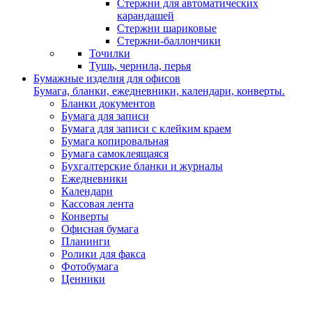
Стержни для автоматических
карандашей
Стержни шариковые
Стержни-баллончики
Точилки
Тушь, чернила, перья
Бумажные изделия для офисов
Бумага, бланки, ежедневники, календари, конверты.
Бланки документов
Бумага для записи
Бумага для записи с клейким краем
Бумага копировальная
Бумага самоклеящаяся
Бухгалтерские бланки и журналы
Ежедневники
Календари
Кассовая лента
Конверты
Офисная бумага
Планинги
Ролики для факса
Фотобумага
Ценники