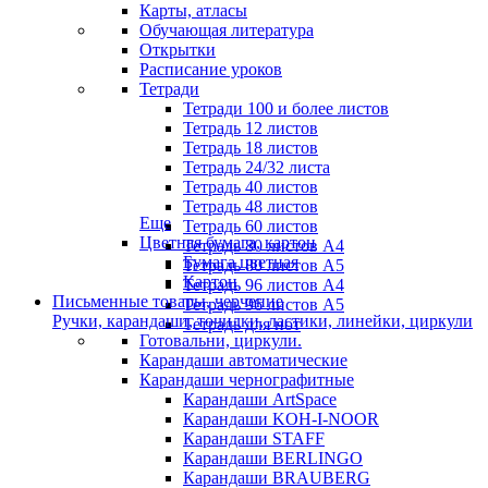
Карты, атласы
Обучающая литература
Открытки
Расписание уроков
Тетради
Тетради 100 и более листов
Тетрадь 12 листов
Тетрадь 18 листов
Тетрадь 24/32 листа
Тетрадь 40 листов
Тетрадь 48 листов
Еще
Тетрадь 60 листов
Цветная бумага, картон
Тетрадь 80 листов А4
Бумага цветная
Тетрадь 80 листов А5
Картон
Тетрадь 96 листов А4
Письменные товары, черчение
Тетрадь 96 листов А5
Ручки, карандаши, точилки, ластики, линейки, циркули
Тетрадь для нот
Готовальни, циркули.
Карандаши автоматические
Карандаши чернографитные
Карандаши ArtSpace
Карандаши KOH-I-NOOR
Карандаши STAFF
Карандаши BERLINGO
Карандаши BRAUBERG