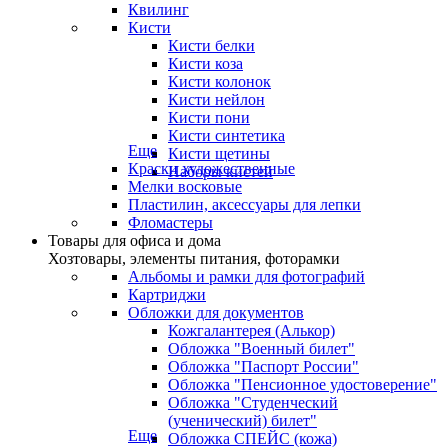
Квилинг
Кисти
Кисти белки
Кисти коза
Кисти колонок
Кисти нейлон
Кисти пони
Кисти синтетика
Еще
Кисти щетины
Краски художественные
Наборы кистей
Мелки восковые
Пластилин, аксессуары для лепки
Фломастеры
Товары для офиса и дома
Хозтовары, элементы питания, фоторамки
Альбомы и рамки для фотографий
Картриджи
Обложки для документов
Кожгалантерея (Алькор)
Обложка "Военный билет"
Обложка "Паспорт России"
Обложка "Пенсионное удостоверение"
Обложка "Студенческий
(ученический) билет"
Еще
Обложка СПЕЙС (кожа)