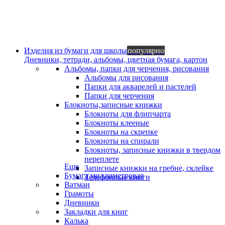
Изделия из бумаги для школы
популярно
Дневники, тетради, альбомы, цветная бумага, картон
Альбомы, папки для черчения, рисования
Альбомы для рисования
Папки для акварелей и пастелей
Папки для черчения
Блокноты,записные книжки
Блокноты для флипчарта
Блокноты клееные
Блокноты на скрепке
Блокноты на спирали
Блокноты, записные книжки в твердом
переплете
Еще
Записные книжки на гребне, склейке
Бумага миллиметровая
Телефонные книги
Ватман
Грамоты
Дневники
Закладки для книг
Калька