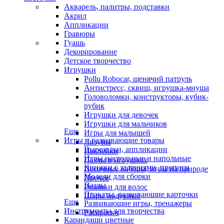
Акварель, палитры, подставки
Акрил
Аппликации
Гравюры
Гуашь
Декорирование
Детское творчество
Игрушки
Pollu Robocar, щенячий патруль
Антистресс, сквиш, игрушка-мнуша
Головоломки, конструкторы, кубик-
рубик
Игрушки для девочек
Игрушки для мальчиков
Еще
Игры для малышей
Игры и развивающие товары
Лизуны
Вырезалки, аппликации
Наклейки
Игры настольные и напольные
Пазлы в игрушках
Книжки с заданиями, прописи
Песочные наборы, игры на природе
Модели для сборки
Прочее
Пазлы
Резинки для волос
Плакаты, развивающие карточки
Шары надувные
Еще
Развивающие игры, тренажеры
Инструменты для творчества
Раскраски
Карандаши цветные