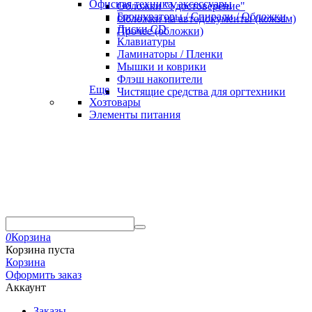
Офисная техника, аксессуары
Обложки "Удостоверение"
Брошураторы / Спирали / Обложки
Обложки на автодокументы (кожзам)
Диски CD
Прочее (обложки)
Клавиатуры
Ламинаторы / Пленки
Мышки и коврики
Флэш накопители
Еще
Чистящие средства для оргтехники
Хозтовары
Элементы питания
0
Корзина
Корзина пуста
Корзина
Оформить заказ
Аккаунт
Заказы