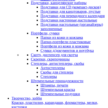
Подставки, канцелярские наборы
Подставки для CD (компакт-дисков)
Подставки для канцтоваров, пустые
Подставки для перекидного календаря
Подставки настенные,настольные
Подставки настольные (органайзеры)
заполненные
Портфели, сумки
Папки из кожи и кожзама
Папки-портфели пластиковые
Портфели из кожи и кожзама
Сумки д/документов и ноутбука
Скотч, диспенсер для скотча
Скрепки, скрепочницы
Степлеры, антистеплеры, скобы
Антистеплеры
Скобы для степлера
Степлеры
Штемпельные принадлежности
Штампы, печати
Штемпельная краска
Штемпельные подушки
Творчество, хобби
Краски, пластилин, карандаши, фломастеры, мелки,
кисточки