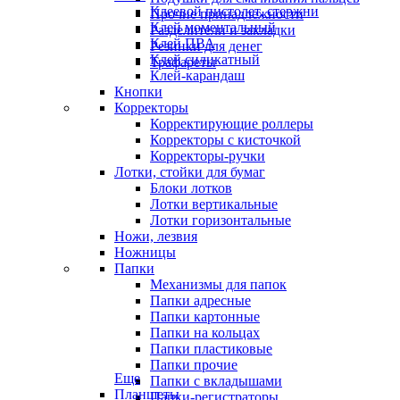
Клеевой пистолет, стержни
Прочие принадлежности
Клей моментальный
Разделители и закладки
Клей ПВА
Резинки для денег
Клей силикатный
Трафареты
Клей-карандаш
Кнопки
Корректоры
Корректирующие роллеры
Корректоры с кисточкой
Корректоры-ручки
Лотки, стойки для бумаг
Блоки лотков
Лотки вертикальные
Лотки горизонтальные
Ножи, лезвия
Ножницы
Папки
Механизмы для папок
Папки адресные
Папки картонные
Папки на кольцах
Папки пластиковые
Папки прочие
Еще
Папки с вкладышами
Планшеты
Папки-регистраторы