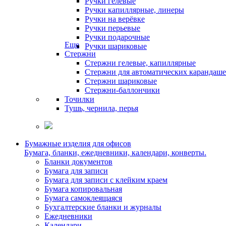
Ручки гелевые
Ручки капиллярные, линеры
Ручки на верёвке
Ручки перьевые
Ручки подарочные
Еще
Ручки шариковые
Стержни
Стержни гелевые, капиллярные
Стержни для автоматических карандаш
Стержни шариковые
Стержни-баллончики
Точилки
Тушь, чернила, перья
Бумажные изделия для офисов
Бумага, бланки, ежедневники, календари, конверты.
Бланки документов
Бумага для записи
Бумага для записи с клейким краем
Бумага копировальная
Бумага самоклеящаяся
Бухгалтерские бланки и журналы
Ежедневники
Календари