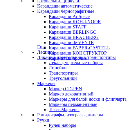
Готовальни, циркули.
Карандаши автоматические
Карандаши чернографитные
Карандаши ArtSpace
Карандаши KOH-I-NOOR
Карандаши STAFF
Карандаши BERLINGO
Карандаши BRAUBERG
Карандаши de VENTE
Еще
Карандаши FABER-CASTELL
Ластики
Карандаши КОНСТРУКТОР
Линейки, треугольники, транспортиры
Карандаши прочие
Лекала, чертежные наборы
Линейки
Транспортиры
Треугольники
Маркеры
Маркер CD-PEN
Маркер декоративный
Маркеры для белой доски и флипчарта
Маркеры перманентные
Текст-Маркеры
Рапидографы, изографы, линеры
Ручки
Ручек наборы