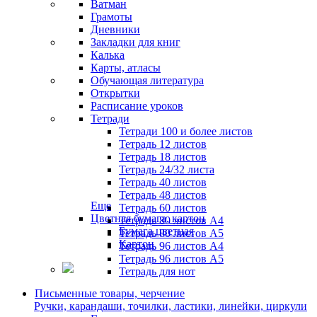
Ватман
Грамоты
Дневники
Закладки для книг
Калька
Карты, атласы
Обучающая литература
Открытки
Расписание уроков
Тетради
Тетради 100 и более листов
Тетрадь 12 листов
Тетрадь 18 листов
Тетрадь 24/32 листа
Тетрадь 40 листов
Тетрадь 48 листов
Еще
Тетрадь 60 листов
Цветная бумага, картон
Тетрадь 80 листов А4
Бумага цветная
Тетрадь 80 листов А5
Картон
Тетрадь 96 листов А4
Тетрадь 96 листов А5
Тетрадь для нот
Письменные товары, черчение
Ручки, карандаши, точилки, ластики, линейки, циркули