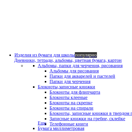
Изделия из бумаги для школы
популярно
Дневники, тетради, альбомы, цветная бумага, картон
Альбомы, папки для черчения, рисования
Альбомы для рисования
Папки для акварелей и пастелей
Папки для черчения
Блокноты,записные книжки
Блокноты для флипчарта
Блокноты клееные
Блокноты на скрепке
Блокноты на спирали
Блокноты, записные книжки в твердом 
Записные книжки на гребне, склейке
Еще
Телефонные книги
Бумага миллиметровая