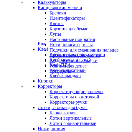
Калькуляторы
Канцелярские мелочи
Брелоки
Идентификаторы
Клипы
Корзины для бумаг
Лупы
Настольные покрытия
Еще
Нити, шпагаты, иглы
Клей
Подушки для смачивания пальцев
Клеевой пистолет, стержни
Прочие принадлежности
Клей моментальный
Разделители и закладки
Клей ПВА
Резинки для денег
Клей силикатный
Трафареты
Клей-карандаш
Кнопки
Корректоры
Корректирующие роллеры
Корректоры с кисточкой
Корректоры-ручки
Лотки, стойки для бумаг
Блоки лотков
Лотки вертикальные
Лотки горизонтальные
Ножи, лезвия