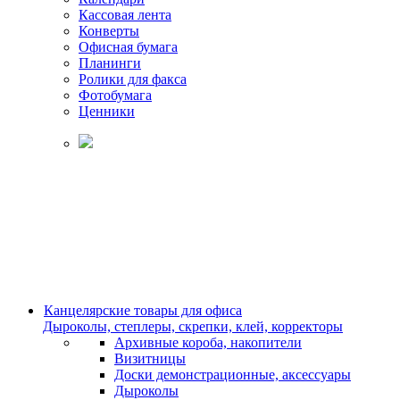
Кассовая лента
Конверты
Офисная бумага
Планинги
Ролики для факса
Фотобумага
Ценники
Канцелярские товары для офиса
Дыроколы, степлеры, скрепки, клей, корректоры
Архивные короба, накопители
Визитницы
Доски демонстрационные, аксессуары
Дыроколы