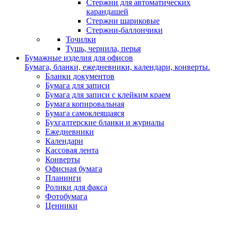
Стержни для автоматических
карандашей
Стержни шариковые
Стержни-баллончики
Точилки
Тушь, чернила, перья
Бумажные изделия для офисов
Бумага, бланки, ежедневники, календари, конверты.
Бланки документов
Бумага для записи
Бумага для записи с клейким краем
Бумага копировальная
Бумага самоклеящаяся
Бухгалтерские бланки и журналы
Ежедневники
Календари
Кассовая лента
Конверты
Офисная бумага
Планинги
Ролики для факса
Фотобумага
Ценники