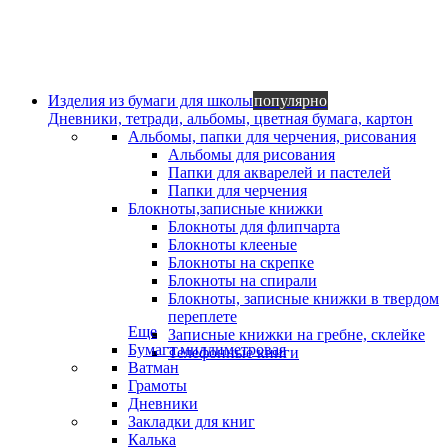
Изделия из бумаги для школы
популярно
Дневники, тетради, альбомы, цветная бумага, картон
Альбомы, папки для черчения, рисования
Альбомы для рисования
Папки для акварелей и пастелей
Папки для черчения
Блокноты,записные книжки
Блокноты для флипчарта
Блокноты клееные
Блокноты на скрепке
Блокноты на спирали
Блокноты, записные книжки в твердом
переплете
Еще
Записные книжки на гребне, склейке
Бумага миллиметровая
Телефонные книги
Ватман
Грамоты
Дневники
Закладки для книг
Калька