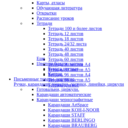
Карты, атласы
Обучающая литература
Открытки
Расписание уроков
Тетради
Тетради 100 и более листов
Тетрадь 12 листов
Тетрадь 18 листов
Тетрадь 24/32 листа
Тетрадь 40 листов
Тетрадь 48 листов
Еще
Тетрадь 60 листов
Цветная бумага, картон
Тетрадь 80 листов А4
Бумага цветная
Тетрадь 80 листов А5
Картон
Тетрадь 96 листов А4
Письменные товары, черчение
Тетрадь 96 листов А5
Ручки, карандаши, точилки, ластики, линейки, циркули
Тетрадь для нот
Готовальни, циркули.
Карандаши автоматические
Карандаши чернографитные
Карандаши ArtSpace
Карандаши KOH-I-NOOR
Карандаши STAFF
Карандаши BERLINGO
Карандаши BRAUBERG