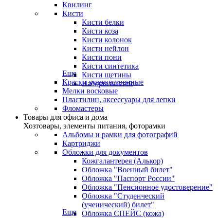
Квилинг
Кисти
Кисти белки
Кисти коза
Кисти колонок
Кисти нейлон
Кисти пони
Кисти синтетика
Еще
Кисти щетины
Краски художественные
Наборы кистей
Мелки восковые
Пластилин, аксессуары для лепки
Фломастеры
Товары для офиса и дома
Хозтовары, элементы питания, фоторамки
Альбомы и рамки для фотографий
Картриджи
Обложки для документов
Кожгалантерея (Алькор)
Обложка "Военный билет"
Обложка "Паспорт России"
Обложка "Пенсионное удостоверение"
Обложка "Студенческий
(ученический) билет"
Еще
Обложка СПЕЙС (кожа)