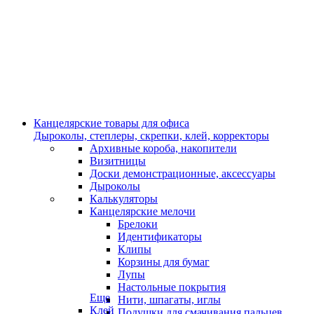
Канцелярские товары для офиса
Дыроколы, степлеры, скрепки, клей, корректоры
Архивные короба, накопители
Визитницы
Доски демонстрационные, аксессуары
Дыроколы
Калькуляторы
Канцелярские мелочи
Брелоки
Идентификаторы
Клипы
Корзины для бумаг
Лупы
Настольные покрытия
Еще
Нити, шпагаты, иглы
Клей
Подушки для смачивания пальцев