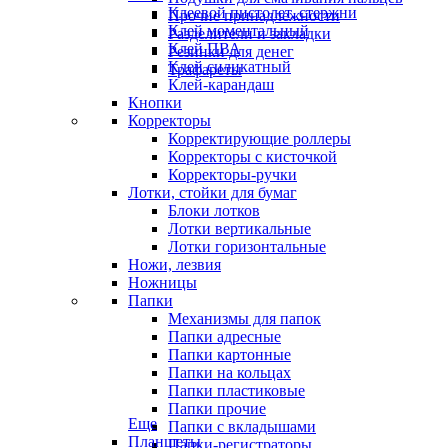
Клеевой пистолет, стержни
Прочие принадлежности
Клей моментальный
Разделители и закладки
Клей ПВА
Резинки для денег
Клей силикатный
Трафареты
Клей-карандаш
Кнопки
Корректоры
Корректирующие роллеры
Корректоры с кисточкой
Корректоры-ручки
Лотки, стойки для бумаг
Блоки лотков
Лотки вертикальные
Лотки горизонтальные
Ножи, лезвия
Ножницы
Папки
Механизмы для папок
Папки адресные
Папки картонные
Папки на кольцах
Папки пластиковые
Папки прочие
Еще
Папки с вкладышами
Планшеты
Папки-регистраторы