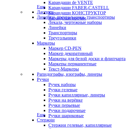
Карандаши de VENTE
Еще
Карандаши FABER-CASTELL
Ластики
Карандаши КОНСТРУКТОР
Линейки, треугольники, транспортиры
Карандаши прочие
Лекала, чертежные наборы
Линейки
Транспортиры
Треугольники
Маркеры
Маркер CD-PEN
Маркер декоративный
Маркеры для белой доски и флипчарта
Маркеры перманентные
Текст-Маркеры
Рапидографы, изографы, линеры
Ручки
Ручек наборы
Ручки гелевые
Ручки капиллярные, линеры
Ручки на верёвке
Ручки перьевые
Ручки подарочные
Еще
Ручки шариковые
Стержни
Стержни гелевые, капиллярные