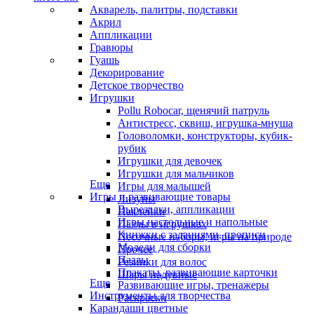
Акварель, палитры, подставки
Акрил
Аппликации
Гравюры
Гуашь
Декорирование
Детское творчество
Игрушки
Pollu Robocar, щенячий патруль
Антистресс, сквиш, игрушка-мнуша
Головоломки, конструкторы, кубик-
рубик
Игрушки для девочек
Игрушки для мальчиков
Еще
Игры для малышей
Игры и развивающие товары
Лизуны
Вырезалки, аппликации
Наклейки
Игры настольные и напольные
Пазлы в игрушках
Книжки с заданиями, прописи
Песочные наборы, игры на природе
Модели для сборки
Прочее
Пазлы
Резинки для волос
Плакаты, развивающие карточки
Шары надувные
Еще
Развивающие игры, тренажеры
Инструменты для творчества
Раскраски
Карандаши цветные