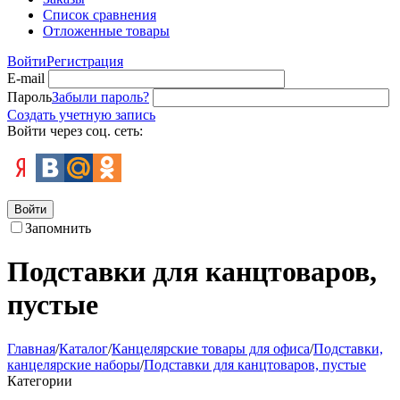
Список сравнения
Отложенные товары
Войти
Регистрация
E-mail
Пароль
Забыли пароль?
Создать учетную запись
Войти через соц. сеть:
Войти
Запомнить
Подставки для канцтоваров,
пустые
Главная
/
Каталог
/
Канцелярские товары для офиса
/
Подставки,
канцелярские наборы
/
Подставки для канцтоваров, пустые
Категории