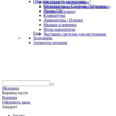
Офисная техника, аксессуары
Обложки "Удостоверение"
Брошураторы / Спирали / Обложки
Обложки на автодокументы (кожзам)
Диски CD
Прочее (обложки)
Клавиатуры
Ламинаторы / Пленки
Мышки и коврики
Флэш накопители
Еще
Чистящие средства для оргтехники
Хозтовары
Элементы питания
0
Корзина
Корзина пуста
Корзина
Оформить заказ
Аккаунт
Заказы