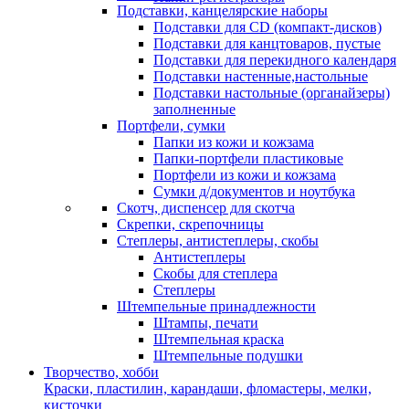
Подставки, канцелярские наборы
Подставки для CD (компакт-дисков)
Подставки для канцтоваров, пустые
Подставки для перекидного календаря
Подставки настенные,настольные
Подставки настольные (органайзеры)
заполненные
Портфели, сумки
Папки из кожи и кожзама
Папки-портфели пластиковые
Портфели из кожи и кожзама
Сумки д/документов и ноутбука
Скотч, диспенсер для скотча
Скрепки, скрепочницы
Степлеры, антистеплеры, скобы
Антистеплеры
Скобы для степлера
Степлеры
Штемпельные принадлежности
Штампы, печати
Штемпельная краска
Штемпельные подушки
Творчество, хобби
Краски, пластилин, карандаши, фломастеры, мелки,
кисточки