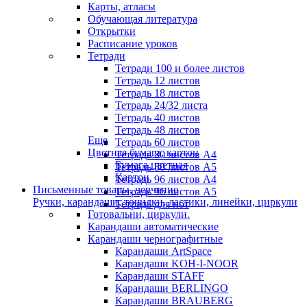
Карты, атласы
Обучающая литература
Открытки
Расписание уроков
Тетради
Тетради 100 и более листов
Тетрадь 12 листов
Тетрадь 18 листов
Тетрадь 24/32 листа
Тетрадь 40 листов
Тетрадь 48 листов
Еще
Тетрадь 60 листов
Цветная бумага, картон
Тетрадь 80 листов А4
Бумага цветная
Тетрадь 80 листов А5
Картон
Тетрадь 96 листов А4
Письменные товары, черчение
Тетрадь 96 листов А5
Ручки, карандаши, точилки, ластики, линейки, циркули
Тетрадь для нот
Готовальни, циркули.
Карандаши автоматические
Карандаши чернографитные
Карандаши ArtSpace
Карандаши KOH-I-NOOR
Карандаши STAFF
Карандаши BERLINGO
Карандаши BRAUBERG