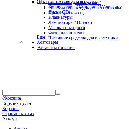
Офисная техника, аксессуары
Обложки "Удостоверение"
Брошураторы / Спирали / Обложки
Обложки на автодокументы (кожзам)
Диски CD
Прочее (обложки)
Клавиатуры
Ламинаторы / Пленки
Мышки и коврики
Флэш накопители
Еще
Чистящие средства для оргтехники
Хозтовары
Элементы питания
0
Корзина
Корзина пуста
Корзина
Оформить заказ
Аккаунт
Заказы