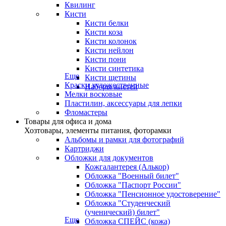
Квилинг
Кисти
Кисти белки
Кисти коза
Кисти колонок
Кисти нейлон
Кисти пони
Кисти синтетика
Еще
Кисти щетины
Краски художественные
Наборы кистей
Мелки восковые
Пластилин, аксессуары для лепки
Фломастеры
Товары для офиса и дома
Хозтовары, элементы питания, фоторамки
Альбомы и рамки для фотографий
Картриджи
Обложки для документов
Кожгалантерея (Алькор)
Обложка "Военный билет"
Обложка "Паспорт России"
Обложка "Пенсионное удостоверение"
Обложка "Студенческий
(ученический) билет"
Еще
Обложка СПЕЙС (кожа)