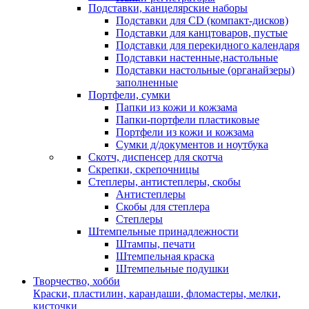
Подставки, канцелярские наборы
Подставки для CD (компакт-дисков)
Подставки для канцтоваров, пустые
Подставки для перекидного календаря
Подставки настенные,настольные
Подставки настольные (органайзеры)
заполненные
Портфели, сумки
Папки из кожи и кожзама
Папки-портфели пластиковые
Портфели из кожи и кожзама
Сумки д/документов и ноутбука
Скотч, диспенсер для скотча
Скрепки, скрепочницы
Степлеры, антистеплеры, скобы
Антистеплеры
Скобы для степлера
Степлеры
Штемпельные принадлежности
Штампы, печати
Штемпельная краска
Штемпельные подушки
Творчество, хобби
Краски, пластилин, карандаши, фломастеры, мелки,
кисточки