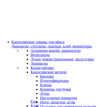
Канцелярские товары для офиса
Дыроколы, степлеры, скрепки, клей, корректоры
Архивные короба, накопители
Визитницы
Доски демонстрационные, аксессуары
Дыроколы
Калькуляторы
Канцелярские мелочи
Брелоки
Идентификаторы
Клипы
Корзины для бумаг
Лупы
Настольные покрытия
Еще
Нити, шпагаты, иглы
Клей
Подушки для смачивания пальцев