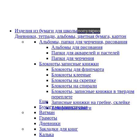
Изделия из бумаги для школы
популярно
Дневники, тетради, альбомы, цветная бумага, картон
Альбомы, папки для черчения, рисования
Альбомы для рисования
Папки для акварелей и пастелей
Папки для черчения
Блокноты,записные книжки
Блокноты для флипчарта
Блокноты клееные
Блокноты на скрепке
Блокноты на спирали
Блокноты, записные книжки в твердом
переплете
Еще
Записные книжки на гребне, склейке
Бумага миллиметровая
Телефонные книги
Ватман
Грамоты
Дневники
Закладки для книг
Калька