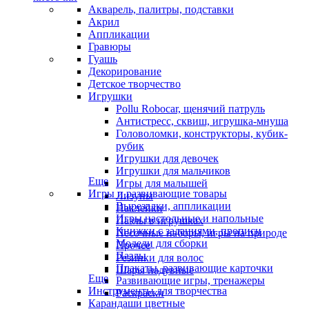
Акварель, палитры, подставки
Акрил
Аппликации
Гравюры
Гуашь
Декорирование
Детское творчество
Игрушки
Pollu Robocar, щенячий патруль
Антистресс, сквиш, игрушка-мнуша
Головоломки, конструкторы, кубик-
рубик
Игрушки для девочек
Игрушки для мальчиков
Еще
Игры для малышей
Игры и развивающие товары
Лизуны
Вырезалки, аппликации
Наклейки
Игры настольные и напольные
Пазлы в игрушках
Книжки с заданиями, прописи
Песочные наборы, игры на природе
Модели для сборки
Прочее
Пазлы
Резинки для волос
Плакаты, развивающие карточки
Шары надувные
Еще
Развивающие игры, тренажеры
Инструменты для творчества
Раскраски
Карандаши цветные