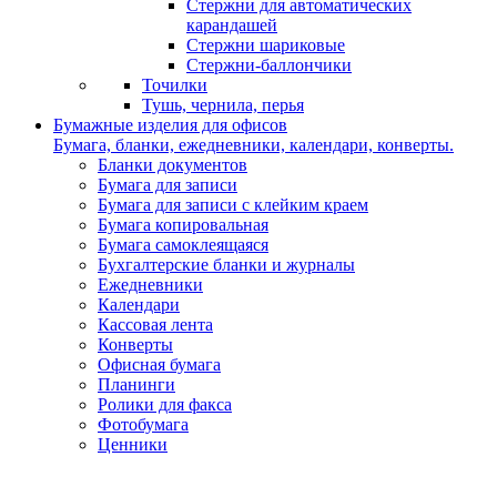
Стержни для автоматических
карандашей
Стержни шариковые
Стержни-баллончики
Точилки
Тушь, чернила, перья
Бумажные изделия для офисов
Бумага, бланки, ежедневники, календари, конверты.
Бланки документов
Бумага для записи
Бумага для записи с клейким краем
Бумага копировальная
Бумага самоклеящаяся
Бухгалтерские бланки и журналы
Ежедневники
Календари
Кассовая лента
Конверты
Офисная бумага
Планинги
Ролики для факса
Фотобумага
Ценники