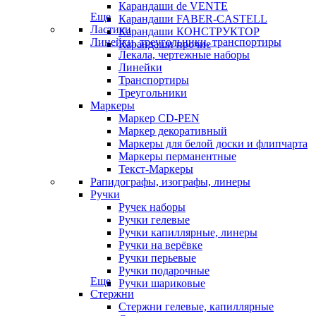
Карандаши de VENTE
Еще
Карандаши FABER-CASTELL
Ластики
Карандаши КОНСТРУКТОР
Линейки, треугольники, транспортиры
Карандаши прочие
Лекала, чертежные наборы
Линейки
Транспортиры
Треугольники
Маркеры
Маркер CD-PEN
Маркер декоративный
Маркеры для белой доски и флипчарта
Маркеры перманентные
Текст-Маркеры
Рапидографы, изографы, линеры
Ручки
Ручек наборы
Ручки гелевые
Ручки капиллярные, линеры
Ручки на верёвке
Ручки перьевые
Ручки подарочные
Еще
Ручки шариковые
Стержни
Стержни гелевые, капиллярные