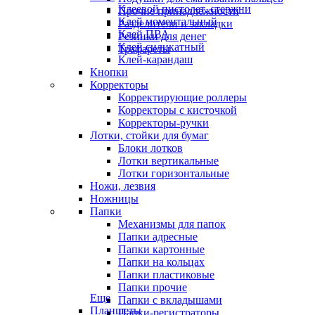
Клеевой пистолет, стержни
Прочие принадлежности
Клей моментальный
Разделители и закладки
Клей ПВА
Резинки для денег
Клей силикатный
Трафареты
Клей-карандаш
Кнопки
Корректоры
Корректирующие роллеры
Корректоры с кисточкой
Корректоры-ручки
Лотки, стойки для бумаг
Блоки лотков
Лотки вертикальные
Лотки горизонтальные
Ножи, лезвия
Ножницы
Папки
Механизмы для папок
Папки адресные
Папки картонные
Папки на кольцах
Папки пластиковые
Папки прочие
Еще
Папки с вкладышами
Планшеты
Папки-регистраторы