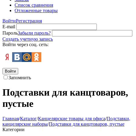
Список сравнения
Отложенные товары
Войти
Регистрация
E-mail
Пароль
Забыли пароль?
Создать учетную запись
Войти через соц. сеть:
Войти
Запомнить
Подставки для канцтоваров,
пустые
Главная
/
Каталог
/
Канцелярские товары для офиса
/
Подставки,
канцелярские наборы
/
Подставки для канцтоваров, пустые
Категории